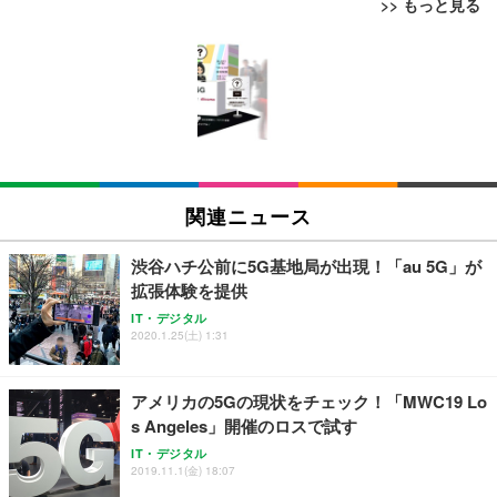
>> もっと見る
[EdoErgo] オフィスチェア 椅子 テレワーク 疲れな
EIZO ビジネス向けプレミアムモニター | FlexScan
Amazonベーシック ペットシーツ 薄型 レギュラー 1
い 跳ね上げ式アームレスト コンパクト 約105度ロッ
EV3240X-WT | 31.5型4K UHD・USB Type-C・ホワ
回使い捨て 無香料 ホワイト 300枚
キング pc 事務椅子 360度回転 座面昇降 強化ナイロ
イト
ン樹脂ベース 通気性メッシュ 在宅ワーク H-WY01
￥3,373
￥5,699
￥105,595
(黒網+黒枠+黒足)
EIZO ビジネス向けプレミアムモニター | FlexScan
SIHOO B100 オフィスチェア／デスクチェア メッシ
Amazonベーシック ペットシーツ 厚型 ワイド 42枚
EV2740X-WT | 27.0型4K UHD・USB Type-C・ホワ
ュチェア 人間工学 疲れない ブラック
x2袋(84枚) ホワイト(吸収面:ライトブルー)
関連ニュース
イト
￥27,999
￥3,234
￥109,572
渋谷ハチ公前に5G基地局が出現！「au 5G」が
拡張体験を提供
Sezlife オフィスチェア デスクチェア 疲れない テレ
【純正品】27"ゲーミングモニター DualSense 充電
ネオ・ルーライフ ネオ・オムツ L 中型犬用 26枚入
IT・デジタル
ワーク チェア 強化バックレスト 30度ロッキング機
2020.1.25(土) 1:31
フック付き（CFI-ZDM1J）
り 単品
能 人間工学 椅子 腰サポート 90度跳ね上げ式アーム
レスト 3Dヘッドレスト ハンガー付き 高反発クッシ
￥49,979
￥1,800
￥7,680
ョン PCチェア 通気性メッシュ ゲーミング/勉強/事
アメリカの5Gの現状をチェック！「MWC19 Lo
務用 おしゃれ パソコンチェア (ブラック)
s Angeles」開催のロスで試す
Sezlife オフィスチェア デスクチェア 疲れない テレ
【整備済み品】Dell E2724HS 27インチ 液晶モニタ
Smart Basic(スマートベーシック) 【Amazon.co.jp
IT・デジタル
ワーク チェア 強化バックレスト 30度ロッキング機
ー フルHD（1920×1080）VA 非光沢 HDMI/DisplayP
限定】 Smart Basic アイリスオーヤマ ペットシーツ
2019.11.1(金) 18:07
能 人間工学 椅子 腰サポート 90度跳ね上げ式アーム
ort/VGA スピーカー内蔵 高さ調整 スイベル VESA対
超厚型 お徳用 ワイド 100枚入 (x 1) (ケース販売)