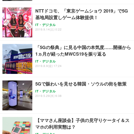
レスト 3Dヘッドレスト ハンガー付き 高反発クッシ
応 ComfortView ビジネス向け
￥7,680
￥15,800
￥3,670
ョン PCチェア 通気性メッシュ ゲーミング/勉強/事
NTTドコモ、「東京ゲームショウ 2019」で5G
務用 おしゃれ パソコンチェア (ホワイト)
基地局設置しゲーム体験提供！
ANDWINT オフィスチェア デスクチェア 肘なし メ
【MiniLED/24.5inch/280Hz/FHD】GRAPHT THE S
アイリスオーヤマ ペットシーツ 超厚型 お徳用 レギ
ッシュ 通気性 ランバーサポート付き 腰サポート ガ
HOOTER Gaming Monitor 24” Essential ゲーミン
IT・デジタル
ュラー 200枚入【Amazon.co.jp限定】
ス圧無段階昇降 360度回転 キャスター付き コンパク
グモニター QD 24.5インチ 1ms FHD 量子ドット 残
2019.9.14(土) 0:22
ト 幅52×奥行58.5×高さ84～96cm テレワーク 在宅
像低減 (3年保証 | 輝点保証 | 日本メーカー)
￥3,731
￥4,139
￥34,980
勤務 ブラック
「5Gの祭典」に見る中国の本気度……開催から
1ヵ月が経ったMWCS19を振り返る
IT・デジタル
2019.8.9(金) 17:24
5Gで賑わいを見せる韓国・ソウルの街を散策
IT・デジタル
2019.5.29(水) 6:38
【ママさん座談会】子供の見守りケータイ＆ス
マホの利用実態は？