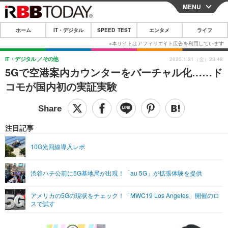
MENU
CLOSE
ホーム
IT・デジタル
SPEED TEST
エンタメ
ライフ
ホーム
IT・デジタル
IT・デジタル
その他
2020.1.31（金）23:48
5Gで空港案内カウンターをバーチャル化……ド
IT・デジタルTOP
スマートフォン
SPEED TEST
コモが国内初の実証実験
ネタ
ガジェット・ツール
エンタメ
ショッピング
その他
エンタメTOP
映画・ドラマ
ライフ
注目記事
韓流・K-POP
韓国・芸能
ライフTOP
グルメ
リリース一覧
10G光回線導入レポ
音楽
スポーツ
ペット
ショッピング
プッシュ通知の停止方法
渋谷ハチ公前に5G基地局が出現！「au 5G」が拡張体験を提供
グラビア
ブログ
その他
アメリカの5Gの現状をチェック！「MWC19 Los Angeles」開催のロ
ショッピング
その他
スで試す