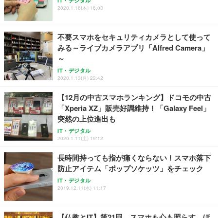
IT・デジタル
2020.1.16(木) 16:03
不要スマホをセキュリティカメラとして使って
みる～ライブカメラアプリ「Alfred Camera」
～
IT・デジタル
2020.1.13(月) 22:42
【12月の中古スマホランキング】ドコモの中古
「Xperia XZ」販売好調維持！「Galaxy Feel」
突然の上位進出も
IT・デジタル
2020.1.11(土) 19:12
長時間持っても指が痛くならない！スマホ落下
防止アイテム「ポップソケッツ」をチェック
IT・デジタル
2019.12.11(水) 11:17
【仏教とIT】第21回 スマホも心も照らす、ほ