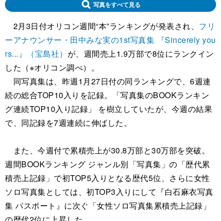
写真をすべて見る
2月3日付オリコン週間“本”ランキングが発表され、
フリ
ーアナウンサー・田中みな実の1st写真集 『Sincerely you
rs...』（宝島社）
が、週間売上1.9万部で8位にランクイン
した（※オリコン調べ）。
同写真集は、昨週1月27日付の同ランキングで、6週連
続の総合TOP10入りを記録。「写真集のBOOKランキン
グ連続TOP10入り記録」 を樹立していたが、今週の結果
で、同記録を7週連続に伸ばした。
また、今週付で累積売上が30.8万部と30万部を突破。
週間BOOKランキング ジャンル別「写真集」の「歴代累
積売上記録」で初TOP5入りとなる歴代5位、さらに女性
ソロ写真集としては、初TOP3入りにして『白石麻衣写真
集 パスポート』に次ぐ「女性ソロ写真集累積売上記録」
の歴代2位に上昇した。