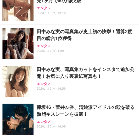
売1ヶ月で50万部突破
Sezlife オフィスチェア デスクチェア 疲れない テレ
【純正品】27"ゲーミングモニター DualSense 充電
ネオ・ルーライフ ネオ・オムツ L 中型犬用 26枚入
エンタメ
ワーク チェア 強化バックレスト 30度ロッキング機
2020.1.10(金) 19:40
フック付き（CFI-ZDM1J）
り 単品
能 人間工学 椅子 腰サポート 90度跳ね上げ式アーム
レスト 3Dヘッドレスト ハンガー付き 高反発クッシ
￥49,979
￥1,800
￥7,680
ョン PCチェア 通気性メッシュ ゲーミング/勉強/事
田中みな実の写真集が史上初の快挙！通算2度
務用 おしゃれ パソコンチェア (ブラック)
目の総合1位獲得
Sezlife オフィスチェア デスクチェア 疲れない テレ
【整備済み品】Dell E2724HS 27インチ 液晶モニタ
Smart Basic(スマートベーシック) 【Amazon.co.jp
エンタメ
ワーク チェア 強化バックレスト 30度ロッキング機
ー フルHD（1920×1080）VA 非光沢 HDMI/DisplayP
限定】 Smart Basic アイリスオーヤマ ペットシーツ
2020.1.17(金) 4:00
能 人間工学 椅子 腰サポート 90度跳ね上げ式アーム
ort/VGA スピーカー内蔵 高さ調整 スイベル VESA対
超厚型 お徳用 ワイド 100枚入 (x 1) (ケース販売)
レスト 3Dヘッドレスト ハンガー付き 高反発クッシ
応 ComfortView ビジネス向け
￥7,680
￥15,800
￥3,670
ョン PCチェア 通気性メッシュ ゲーミング/勉強/事
田中みな実、写真集カットをインスタで追加公
務用 おしゃれ パソコンチェア (ホワイト)
開！お気に入り裏表紙写真も！
ANDWINT オフィスチェア デスクチェア 肘なし メ
【MiniLED/24.5inch/280Hz/FHD】GRAPHT THE S
アイリスオーヤマ ペットシーツ 超厚型 お徳用 レギ
ッシュ 通気性 ランバーサポート付き 腰サポート ガ
HOOTER Gaming Monitor 24” Essential ゲーミン
エンタメ
ュラー 200枚入【Amazon.co.jp限定】
ス圧無段階昇降 360度回転 キャスター付き コンパク
グモニター QD 24.5インチ 1ms FHD 量子ドット 残
2020.1.15(水) 16:59
ト 幅52×奥行58.5×高さ84～96cm テレワーク 在宅
像低減 (3年保証 | 輝点保証 | 日本メーカー)
￥3,731
￥4,139
￥34,980
勤務 ブラック
欅坂46・菅井友香、清純派アイドルの殻を破る
熱烈キスシーンを披露！
エンタメ
2020.1.30(木) 16:09