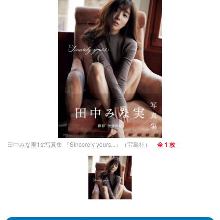
田中みな実1st写真集 『Sincerely yours...』（宝島社）
全 1 枚