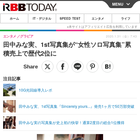
MENU
CLOSE
ホーム
IT・デジタル
SPEED TEST
エンタメ
ライフ
ホーム
IT・デジタル
エンタメ
グラビア
2020.1.31（金）7:43
田中みな実、1st写真集が“女性ソロ写真集”累
IT・デジタルTOP
スマートフォン
SPEED TEST
積売上で歴代2位に
ネタ
ガジェット・ツール
エンタメ
ショッピング
その他
エンタメTOP
映画・ドラマ
ライフ
注目記事
韓流・K-POP
韓国・芸能
ライフTOP
グルメ
リリース一覧
10G光回線導入レポ
音楽
スポーツ
ペット
ショッピング
プッシュ通知の停止方法
田中みな実、1st写真集『Sincerely yours...』発売1ヶ月で50万部突破
グラビア
ブログ
その他
ショッピング
その他
田中みな実の写真集が史上初の快挙！通算2度目の総合1位獲得