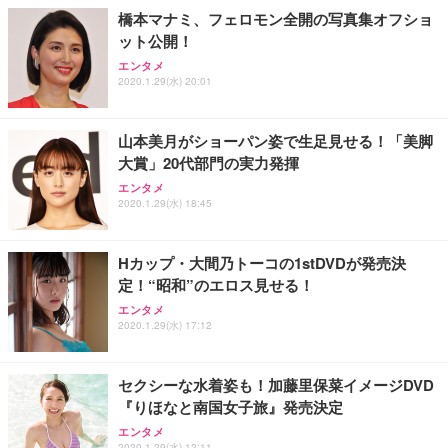
橋本マナミ、フェロモン全開の写真集オフショ
ット公開！
エンタメ
2020.1.29(水) 20:01
山本美月がショーパン姿で生足見せる！「美脚
大賞」20代部門の実力発揮
エンタメ
2020.1.29(水) 18:45
Hカップ・大間乃トーコの1stDVDが発売決
定！“昭和”のエロス見せる！
エンタメ
2020.1.29(水) 17:12
セクシーな水着姿も！加藤里保菜イメージDVD
『りほなと南国女子旅』発売決定
エンタメ
2020.1.29(水) 12:11