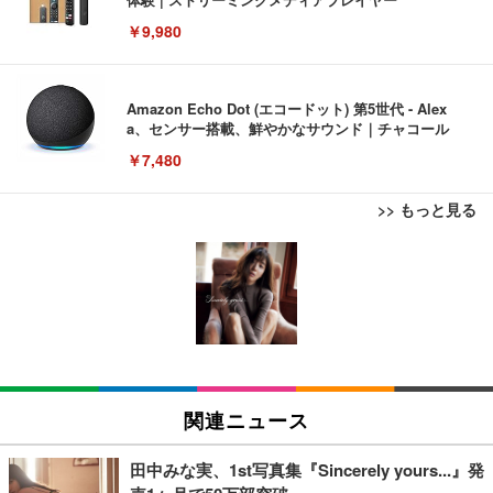
￥9,980
Amazon Echo Dot (エコードット) 第5世代 - Alex
a、センサー搭載、鮮やかなサウンド｜チャコール
￥7,480
>> もっと見る
[EdoErgo] オフィスチェア 椅子 テレワーク 疲れな
EIZO ビジネス向けプレミアムモニター | FlexScan
Amazonベーシック ペットシーツ 薄型 レギュラー 1
い 跳ね上げ式アームレスト コンパクト 約105度ロッ
EV3240X-WT | 31.5型4K UHD・USB Type-C・ホワ
回使い捨て 無香料 ホワイト 300枚
キング pc 事務椅子 360度回転 座面昇降 強化ナイロ
イト
ン樹脂ベース 通気性メッシュ 在宅ワーク H-WY01
￥3,373
￥5,699
￥105,595
(黒網+黒枠+黒足)
EIZO ビジネス向けプレミアムモニター | FlexScan
SIHOO B100 オフィスチェア／デスクチェア メッシ
Amazonベーシック ペットシーツ 厚型 ワイド 42枚
EV2740X-WT | 27.0型4K UHD・USB Type-C・ホワ
ュチェア 人間工学 疲れない ブラック
x2袋(84枚) ホワイト(吸収面:ライトブルー)
関連ニュース
イト
￥27,999
￥3,234
￥109,572
田中みな実、1st写真集『Sincerely yours...』発