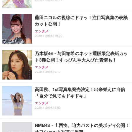
藤田ニコルの視線にドキッ！注目写真集の表紙
カット公開！
エンタメ
2020.1.29(水) 10:00
乃木坂46・与田祐希のネット通販限定表紙カッ
ト3種公開！すっぴんや大人びた表情も！
エンタメ
2020.1.29(水) 9:47
高田秋、1st写真集発売決定！出来栄えに自信
「自分で見てもドキドキ」
エンタメ
2020.1.29(水) 8:03
NMB48・上西怜、迫力バストの美ボディ公開！
オフショット写真に反響