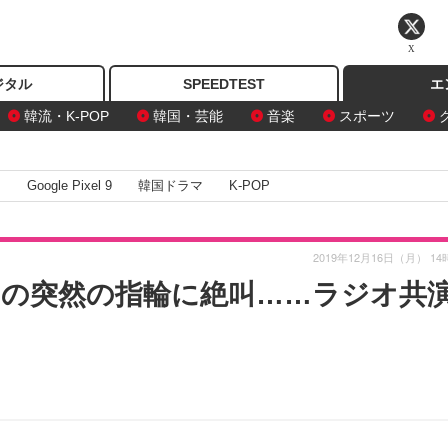
X
ジタル
SPEEDTEST
エ
韓流・K-POP
韓国・芸能
音楽
スポーツ
I
Google Pixel 9
韓国ドラマ
K-POP
2019年12月16日（月） 14
の突然の指輪に絶叫……ラジオ共