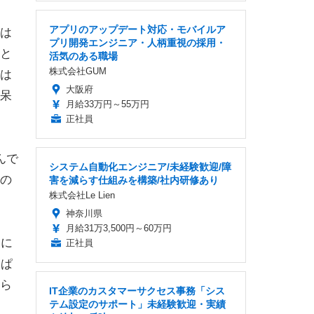
アプリのアップデート対応・モバイルア
は
プリ開発エンジニア・人柄重視の採用・
と
活気のある職場
株式会社GUM
は
大阪府
呆
月給33万円～55万円
正社員
んで
システム自動化エンジニア/未経験歓迎/障
の
害を減らす仕組みを構築/社内研修あり
株式会社Le Lien
神奈川県
月給31万3,500円～60万円
ムに
正社員
ょぱ
ら
IT企業のカスタマーサクセス事務「シス
テム設定のサポート」未経験歓迎・実績