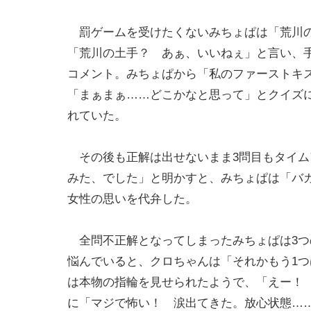
罰ゲームを受けたくないみちょぱは「荒川の
「荒川の土手？ あぁ、いいねぇ」と言い、
コメント。みちょぱから「私のファーストキ
「まぁまぁ……どこかなと思って」とクイズ
れていた。
その後も正解は出せないまま3問目もタイム
みた、でした」と明かすと、みちょぱは「バ
女性の思いを代弁した。
全問不正解となってしまったみちょぱは3つ
悩んでいると、クロちゃんは「それかもう1つ
は本物の指輪を見せられたようで、「えー！
に「マジで怖い！ 涙出てきた。放心状態…