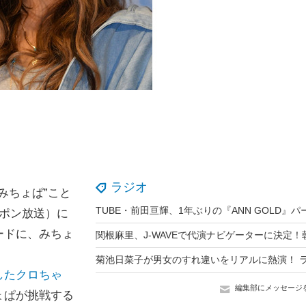
ラジオ
みちょぱ”こと
ポン放送）に
ードに、みちょ
したクロちゃ
編集部にメッセージ
ょぱが挑戦する