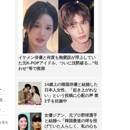
イケメン俳優と何度も熱愛説が浮上してい
た元K-POPアイドル、ついに沈黙破る…“匂
わせ”等で推測
14歳上の韓国俳優と結婚した
TUBE・前田亘輝、1年ぶりの『ANN GOLD』パーソナリティーに！GACKTもゲスト登場
日本人女性、「起き上がれな
い」という投稿に心配の声 第
関根麻里、J-WAVEで代演ナビゲーターに決定！朝の情報番組で3時間生放送
2子を妊娠中
菊池日菜子が男女のすれ違いをリアルに熱演！ ラジオドラマ「プレゼントにはご用心」に出演
女優ジアン、元プロ野球選手
と結婚へ「韓国最速の球を投
を送る
げていた人らしく、私の心も