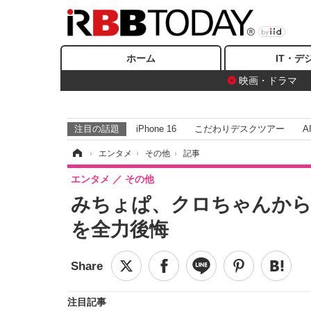
ホーム
IT・デ
映画・ドラマ
注目の話題
iPhone 16
こだわりデスクツアー
A
ホーム
›
エンタメ
›
その他
›
記事
エンタメ
その他
みちょぱ、クロちゃんから
を全力後悔
注目記事