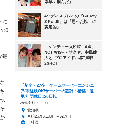
素早く掴んだ」
4:3ディスプレイの『Galaxy
rに
Z Fold8』は「思った以上に
実用的」
の3
「ケンティー入所時、0歳」
NCT WISH・サクヤ、中島健
が最
人と“プロアイドル感”満載
2SHOT
な
「新卒・27卒」ゲームサーバーエンジニ
ち
ア/未経験OK/サーバーの設計・構築・運
用/年間休日120日以上
執
株式会社Le Lien
そ
愛知県
月給26万3,100円～32万円
か
正社員