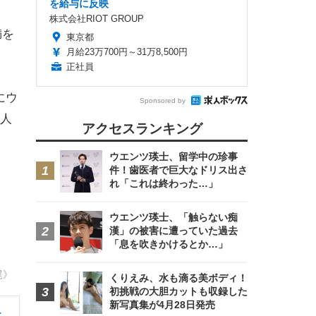
を給与に反映
株式会社RIOT GROUP
満を
東京都
月給23万700円～31万8,500円
正社員
にウ
Sponsored by
人
アクセスランキング
ウエンツ瑛士、留学中の珍事
件！歯医者で巨大なドリス出さ
れ「これは終わった…」
ウエンツ瑛士、「触らない痴
漢」の被害に遭っていた過去
「息を吹きかけるとか…」
尾》
くりえみ、水も滴る美ボディ！
初挑戦の大胆カットも収録した
新写真集が4月28日発売
ニ