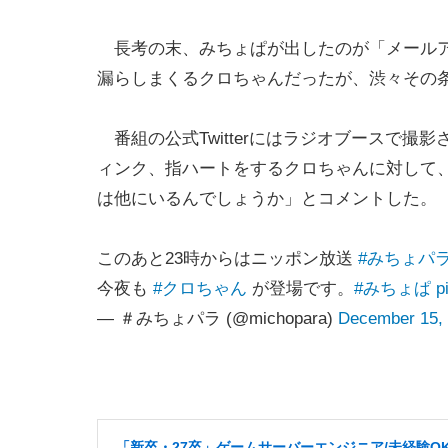
長考の末、みちょぱが出したのが「メールアド
漏らしまくるクロちゃんだったが、渋々その
番組の公式Twitterにはラジオブースで撮
ィンク、指ハートをするクロちゃんに対して
は他にいるんでしょうか」とコメントした。
このあと23時からはニッポン放送
#みちょパ
今夜も
#クロちゃん
が登場です。
#みちょぱ
p
— ＃みちょパラ (@michopara)
December 15,
「新卒・27卒」ゲームサーバーエンジニア/未経験OK