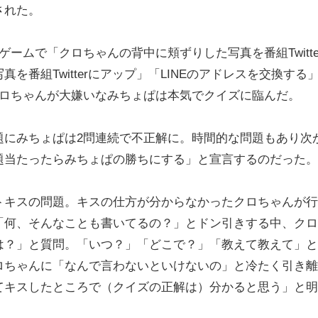
された。
ムで「クロちゃんの背中に頬ずりした写真を番組Twitte
番組Twitterにアップ」「LINEのアドレスを交換する」
クロちゃんが大嫌いなみちょぱは本気でクイズに臨んだ。
にみちょぱは2問連続で不正解に。時間的な問題もあり次
題当たったらみちょぱの勝ちにする」と宣言するのだった。
キスの問題。キスの仕方が分からなかったクロちゃんが行
「何、そんなことも書いてるの？」とドン引きする中、クロ
は？」と質問。「いつ？」「どこで？」「教えて教えて」と
ロちゃんに「なんで言わないといけないの」と冷たく引き離
てキスしたところで（クイズの正解は）分かると思う」と明