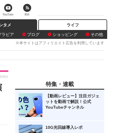
YouTube
RSS
ンタメ
ライフ
グラビア
ブログ
ショッピング
その他
※本サイトはアフィリエイト広告を利用しています
時09分
特集・連載
演
【動画レビュー】注目ガジェ
ットを動画で解説！公式
YouTubeチャンネル
10G光回線導入レポ