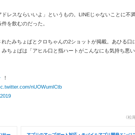
レスならいいよ」というもの。LINEじゃないことに不
条件を飲むのだった。
影されたみちょぱとクロちゃんの2ショットが掲載。あひる口
、みちょぱは「アヒル口と指ハートがこんなにも気持ち悪い
ラ
！
ic.twitter.com/nUOWumlCtb
 2019
《松
/サー
アプリのアップデート対応・モバイルアプリ開発エンジ