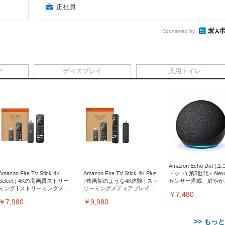
正社員
Sponsored by
ア
ディスプレイ
犬用トイレ
Amazon Echo Dot (
Amazon Fire TV Stick 4K
Amazon Fire TV Stick 4K Plus
ドット) 第5世代 - Ale
Select | 4Kの高画質ストリー
| 映画館のような4K体験 | スト
センサー搭載、鮮やか
ミング | ストリーミングメデ
リーミングメディアプレイヤ
サウンド｜チャコール
￥7,480
ィアプレイヤー
ー
￥7,980
￥9,980
>> もっ