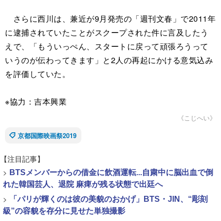
さらに西川は、兼近が9月発売の「週刊文春」で2011年
に逮捕されていたことがスクープされた件に言及したう
えで、「もういっぺん、スタートに戻って頑張ろうって
いうのが伝わってきます」と2人の再起にかける意気込み
を評価していた。
※協力：吉本興業
《こじへい》
京都国際映画祭2019
【注目記事】
>
BTSメンバーからの借金に飲酒運転...自粛中に脳出血で倒
れた韓国芸人、退院 麻痺が残る状態で出廷へ
>
「パリが輝くのは彼の美貌のおかげ」BTS・JIN、“彫刻
級”の容貌を存分に見せた単独撮影