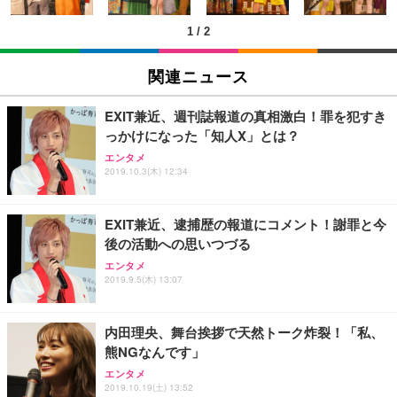
(黒網+黒枠+黒足)
1
/
2
EIZO ビジネス向けプレミアムモニター | FlexScan
SIHOO B100 オフィスチェア／デスクチェア メッシ
Amazonベーシック ペットシーツ 厚型 ワイド 42枚
EV2740X-WT | 27.0型4K UHD・USB Type-C・ホワ
ュチェア 人間工学 疲れない ブラック
x2袋(84枚) ホワイト(吸収面:ライトブルー)
関連ニュース
イト
￥27,999
￥3,234
￥109,572
EXIT兼近、週刊誌報道の真相激白！罪を犯すき
っかけになった「知人X」とは？
Sezlife オフィスチェア デスクチェア 疲れない テレ
【純正品】27"ゲーミングモニター DualSense 充電
ネオ・ルーライフ ネオ・オムツ L 中型犬用 26枚入
エンタメ
ワーク チェア 強化バックレスト 30度ロッキング機
2019.10.3(木) 12:34
フック付き（CFI-ZDM1J）
り 単品
能 人間工学 椅子 腰サポート 90度跳ね上げ式アーム
レスト 3Dヘッドレスト ハンガー付き 高反発クッシ
￥49,979
￥1,800
￥7,680
ョン PCチェア 通気性メッシュ ゲーミング/勉強/事
EXIT兼近、逮捕歴の報道にコメント！謝罪と今
務用 おしゃれ パソコンチェア (ブラック)
後の活動への思いつづる
Sezlife オフィスチェア デスクチェア 疲れない テレ
【整備済み品】Dell E2724HS 27インチ 液晶モニタ
Smart Basic(スマートベーシック) 【Amazon.co.jp
エンタメ
ワーク チェア 強化バックレスト 30度ロッキング機
ー フルHD（1920×1080）VA 非光沢 HDMI/DisplayP
限定】 Smart Basic アイリスオーヤマ ペットシーツ
2019.9.5(木) 13:07
能 人間工学 椅子 腰サポート 90度跳ね上げ式アーム
ort/VGA スピーカー内蔵 高さ調整 スイベル VESA対
超厚型 お徳用 ワイド 100枚入 (x 1) (ケース販売)
レスト 3Dヘッドレスト ハンガー付き 高反発クッシ
応 ComfortView ビジネス向け
￥7,680
￥15,800
￥3,670
ョン PCチェア 通気性メッシュ ゲーミング/勉強/事
内田理央、舞台挨拶で天然トーク炸裂！「私、
務用 おしゃれ パソコンチェア (ホワイト)
熊NGなんです」
ANDWINT オフィスチェア デスクチェア 肘なし メ
【MiniLED/24.5inch/280Hz/FHD】GRAPHT THE S
アイリスオーヤマ ペットシーツ 超厚型 お徳用 レギ
ッシュ 通気性 ランバーサポート付き 腰サポート ガ
HOOTER Gaming Monitor 24” Essential ゲーミン
エンタメ
ュラー 200枚入【Amazon.co.jp限定】
ス圧無段階昇降 360度回転 キャスター付き コンパク
グモニター QD 24.5インチ 1ms FHD 量子ドット 残
2019.10.19(土) 13:52