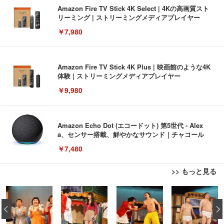
Amazon Fire TV Stick 4K Select | 4Kの高画質スト
リーミング | ストリーミングメディアプレイヤー
￥7,980
Amazon Fire TV Stick 4K Plus | 映画館のような4K
体験 | ストリーミングメディアプレイヤー
￥9,980
Amazon Echo Dot (エコードット) 第5世代 - Alex
a、センサー搭載、鮮やかなサウンド｜チャコール
￥7,480
>> もっと見る
[EdoErgo] オフィスチェア 椅子 テレワーク 疲れな
EIZO ビジネス向けプレミアムモニター | FlexScan
Amazonベーシック ペットシーツ 薄型 レギュラー 1
い 跳ね上げ式アームレスト コンパクト 約105度ロッ
EV3240X-WT | 31.5型4K UHD・USB Type-C・ホワ
‹
回使い捨て 無香料 ホワイト 300枚
キング pc 事務椅子 360度回転 座面昇降 強化ナイロ
イト
ン樹脂ベース 通気性メッシュ 在宅ワーク H-WY01
￥3,373
￥5,699
￥105,595