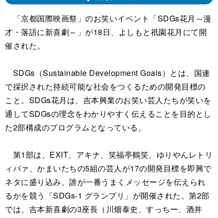
「京都国際映画祭」のお笑いイベント「SDGs花月～漫
才・落語に新喜劇～」が18日、よしもと祇園花月にて開
催された。
SDGs（Sustainable Development Goals）とは、国連
で採択された持続可能な社会をつくるための開発目標の
こと。SDGs花月は、吉本興業のお笑い芸人たちが笑いを
通してSDGsの理念をわかりやすく伝えることを目的とし
た2部構成のプログラムとなっている。
第1部は、EXIT、アキナ、笑福亭鶴笑、ゆりやんレトリ
ィバァ、かまいたちの5組の芸人が17の開発目標を即興で
ネタに盛り込み、誰が一番うまくメッセージを伝えられ
るかを競う「SDGs-1 グランプリ」が開催された。第2部
では、吉本新喜劇の3座長（川畑泰史、すっちー、酒井