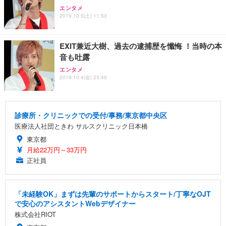
エンタメ
2019.10.5(土) 11:53
EXIT兼近大樹、過去の逮捕歴を懺悔 ！当時の本
音も吐露
エンタメ
2019.10.4(金) 23:40
診療所・クリニックでの受付/事務/東京都中央区
医療法人社団ときわ サルスクリニック日本橋
東京都
月給22万円～33万円
正社員
「未経験OK」まずは先輩のサポートからスタート/丁寧なOJT
で安心のアシスタントWebデザイナー
株式会社RIOT