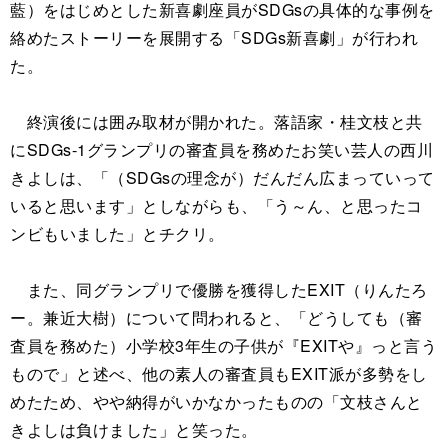
藍）をはじめとした新喜劇座員がSDGsの具体的な事例を
絡めたストーリーを展開する「SDGs新喜劇」が行われ
た。
終演後には囲み取材が開かれた。落語家・桂文枝と共
にSDGs-1グランプリの審査員を務めたお笑い芸人の西川
きよしは、「（SDGsの理念が）だんだん広まっていって
いると思います」としながらも、「う～ん、と思ったコ
ンビもいました」とチクリ。
また、同グランプリで優勝を獲得したEXIT（りんたろ
ー。兼近大樹）について問われると、「どうしても（審
査員を務めた）小学校3年生の子供が『EXITや』っと言う
もので」と述べ、他の素人の審査員もEXIT派が多勢をし
めたため、やや納得がいかなかったものの「文枝さんと
きよしは負けました」と笑った。