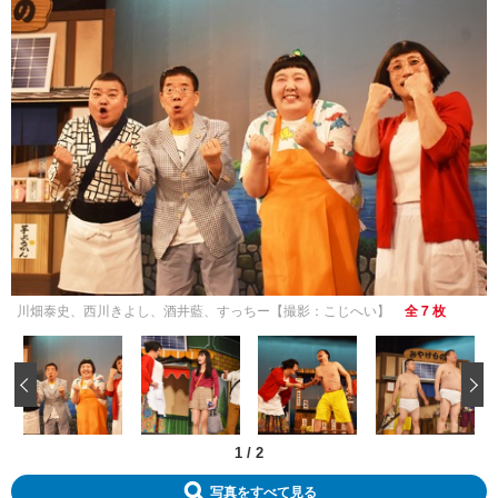
川畑泰史、西川きよし、酒井藍、すっちー【撮影：こじへい】
全 7 枚
‹
1
/
2
写真をすべて見る