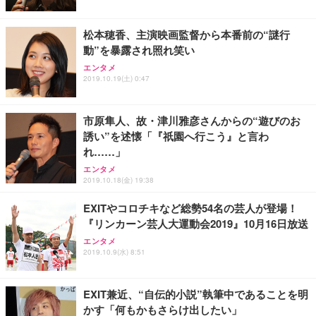
ト 幅52×奥行58.5×高さ84～96cm テレワーク 在宅
像低減 (3年保証 | 輝点保証 | 日本メーカー)
￥3,731
￥4,139
￥34,980
勤務 ブラック
松本穂香、主演映画監督から本番前の“謎行
動”を暴露され照れ笑い
エンタメ
2019.10.19(土) 0:47
市原隼人、故・津川雅彦さんからの“遊びのお
誘い”を述懐「『祇園へ行こう』と言わ
れ……」
エンタメ
2019.10.18(金) 19:38
EXITやコロチキなど総勢54名の芸人が登場！
『リンカーン芸人大運動会2019』10月16日放送
エンタメ
2019.10.9(水) 8:51
EXIT兼近、“自伝的小説”執筆中であることを明
かす「何もかもさらけ出したい」