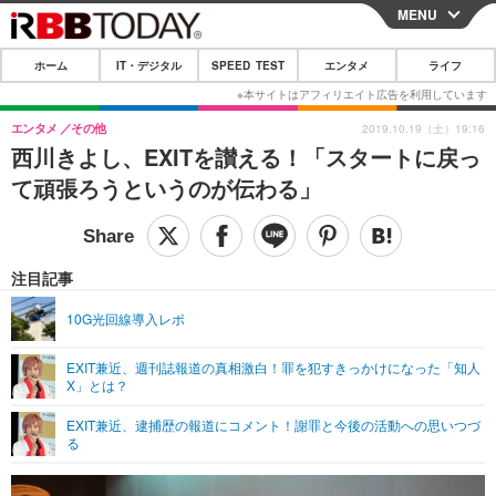
MENU
CLOSE
ホーム
IT・デジタル
SPEED TEST
エンタメ
ライフ
ホーム
IT・デジタル
エンタメ
その他
2019.10.19（土）19:16
西川きよし、EXITを讃える！「スタートに戻っ
IT・デジタルTOP
スマートフォン
SPEED TEST
て頑張ろうというのが伝わる」
ネタ
ガジェット・ツール
エンタメ
ショッピング
その他
エンタメTOP
映画・ドラマ
ライフ
注目記事
韓流・K-POP
韓国・芸能
ライフTOP
グルメ
リリース一覧
10G光回線導入レポ
音楽
スポーツ
ペット
ショッピング
プッシュ通知の停止方法
EXIT兼近、週刊誌報道の真相激白！罪を犯すきっかけになった「知人
X」とは？
グラビア
ブログ
その他
EXIT兼近、逮捕歴の報道にコメント！謝罪と今後の活動への思いつづ
ショッピング
その他
る