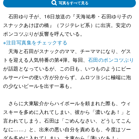
写真をすべて見る
石田ゆり子が、16日放送の『天海祐希・石田ゆり子の
スナックあけぼの橋』（フジテレビ系）に出演。安定の
ポンコツぶりが反響を呼んでいる。
※注目写真集をチェックする
天海と石田がスナックのママ、チーママになり、ゲス
トを迎える人気特番の第4弾。毎回、
石田のポンコツぶり
が話題となっているが、この日も、いつものようにビー
ルサーバーの使い方が分からず、ムロツヨシに極端に泡
の少ないビールを出す一幕も。
さらに大東駿介からハイボールを頼まれた際も、ウィ
スキーを多めに入れてしまい、彼から「濃いなあ！」と
言われてしまう。石田は「ごめんなさい、どうしてこん
なに……」と、出来の悪い自分を責めるも、今度はソー
ダを多めに入れてしまい、大東から「薄いなあ！」。