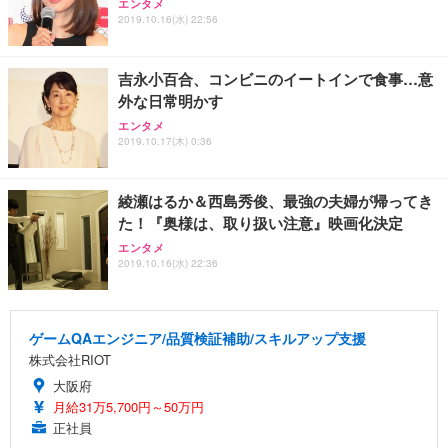
エンタメ
2019.10.16(水) 22:56
吉永小百合、コンビニのイートインで食事…意
外な日常明かす
エンタメ
2019.10.17(木) 0:36
綾瀬はるか＆西島秀俊、最強の夫婦が帰ってき
た！『奥様は、取り扱い注意』映画化決定
エンタメ
2019.10.16(水) 22:36
ゲームQAエンジニア/品質検証補助/スキルアップ支援
株式会社RIOT
大阪府
月給31万5,700円～50万円
正社員