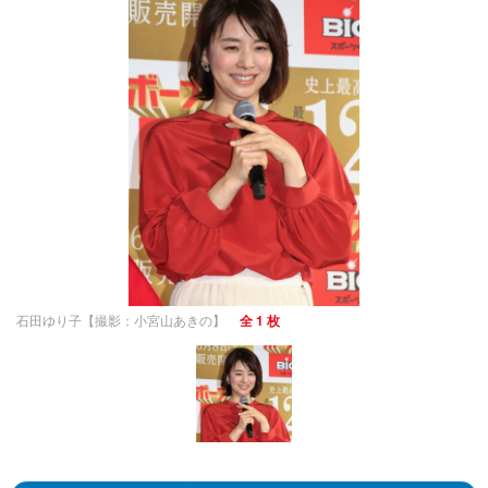
石田ゆり子【撮影：小宮山あきの】
全 1 枚