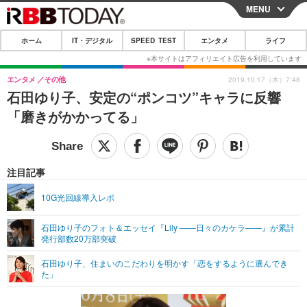
MENU
CLOSE
ホーム
IT・デジタル
SPEED TEST
エンタメ
ライフ
ホーム
IT・デジタル
エンタメ
その他
2019.10.17（木）7:48
石田ゆり子、安定の“ポンコツ”キャラに反響
IT・デジタルTOP
スマートフォン
SPEED TEST
「磨きがかかってる」
ネタ
ガジェット・ツール
エンタメ
ショッピング
その他
エンタメTOP
映画・ドラマ
ライフ
注目記事
韓流・K-POP
韓国・芸能
ライフTOP
グルメ
リリース一覧
10G光回線導入レポ
音楽
スポーツ
ペット
ショッピング
プッシュ通知の停止方法
石田ゆり子のフォト＆エッセイ『Lily ――日々のカケラ――』が累計
発行部数20万部突破
グラビア
ブログ
その他
石田ゆり子、住まいのこだわりを明かす「恋をするように選んでき
ショッピング
その他
た」