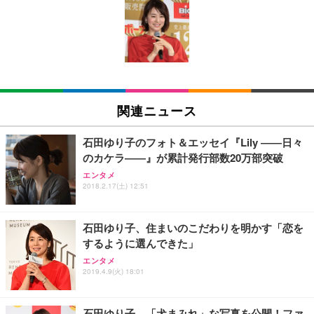
[EdoErgo] オフィスチェア 椅子 テレワーク 疲れな
EIZO ビジネス向けプレミアムモニター | FlexScan
Amazonベーシック ペットシーツ 薄型 レギュラー 1
い 跳ね上げ式アームレスト コンパクト 約105度ロッ
EV3240X-WT | 31.5型4K UHD・USB Type-C・ホワ
回使い捨て 無香料 ホワイト 300枚
キング pc 事務椅子 360度回転 座面昇降 強化ナイロ
イト
ン樹脂ベース 通気性メッシュ 在宅ワーク H-WY01
￥3,373
￥5,699
￥105,595
(黒網+黒枠+黒足)
EIZO ビジネス向けプレミアムモニター | FlexScan
SIHOO B100 オフィスチェア／デスクチェア メッシ
Amazonベーシック ペットシーツ 厚型 ワイド 42枚
EV2740X-WT | 27.0型4K UHD・USB Type-C・ホワ
ュチェア 人間工学 疲れない ブラック
x2袋(84枚) ホワイト(吸収面:ライトブルー)
関連ニュース
イト
￥27,999
￥3,234
￥109,572
石田ゆり子のフォト＆エッセイ『Lily ――日々
のカケラ――』が累計発行部数20万部突破
Sezlife オフィスチェア デスクチェア 疲れない テレ
【純正品】27"ゲーミングモニター DualSense 充電
ネオ・ルーライフ ネオ・オムツ L 中型犬用 26枚入
エンタメ
ワーク チェア 強化バックレスト 30度ロッキング機
2018.2.17(土) 12:51
フック付き（CFI-ZDM1J）
り 単品
能 人間工学 椅子 腰サポート 90度跳ね上げ式アーム
レスト 3Dヘッドレスト ハンガー付き 高反発クッシ
￥49,979
￥1,800
￥7,680
ョン PCチェア 通気性メッシュ ゲーミング/勉強/事
石田ゆり子、住まいのこだわりを明かす「恋を
務用 おしゃれ パソコンチェア (ブラック)
するように選んできた」
Sezlife オフィスチェア デスクチェア 疲れない テレ
【整備済み品】Dell E2724HS 27インチ 液晶モニタ
Smart Basic(スマートベーシック) 【Amazon.co.jp
エンタメ
ワーク チェア 強化バックレスト 30度ロッキング機
ー フルHD（1920×1080）VA 非光沢 HDMI/DisplayP
限定】 Smart Basic アイリスオーヤマ ペットシーツ
2019.4.9(火) 18:01
能 人間工学 椅子 腰サポート 90度跳ね上げ式アーム
ort/VGA スピーカー内蔵 高さ調整 スイベル VESA対
超厚型 お徳用 ワイド 100枚入 (x 1) (ケース販売)
レスト 3Dヘッドレスト ハンガー付き 高反発クッシ
応 ComfortView ビジネス向け
￥7,680
￥15,800
￥3,670
ョン PCチェア 通気性メッシュ ゲーミング/勉強/事
石田ゆり子、「犬まみれ」な写真を公開！ファ
務用 おしゃれ パソコンチェア (ホワイト)