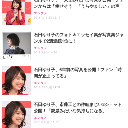
ンからは「幸せそう」「うらやましい」の声
ANDWINT オフィスチェア デスクチェア 肘なし メ
【MiniLED/24.5inch/280Hz/FHD】GRAPHT THE S
アイリスオーヤマ ペットシーツ 超厚型 お徳用 レギ
ッシュ 通気性 ランバーサポート付き 腰サポート ガ
HOOTER Gaming Monitor 24” Essential ゲーミン
エンタメ
ュラー 200枚入【Amazon.co.jp限定】
ス圧無段階昇降 360度回転 キャスター付き コンパク
グモニター QD 24.5インチ 1ms FHD 量子ドット 残
2018.1.13(土) 22:19
ト 幅52×奥行58.5×高さ84～96cm テレワーク 在宅
像低減 (3年保証 | 輝点保証 | 日本メーカー)
￥3,731
￥4,139
￥34,980
勤務 ブラック
石田ゆり子のフォト＆エッセイ集が写真集ジャ
ンルで2週連続1位に！
エンタメ
2018.2.8(木) 4:30
石田ゆり子、6年前の写真を公開！ファン「時
間が止まってる」
エンタメ
2018.2.26(月) 14:39
石田ゆり子、斎藤工との仲睦まじい2ショット
公開！「親戚みたいな気持ちになる」
エンタメ
2018.3.9(金) 11:17