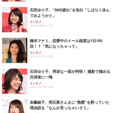
石田ゆり子、“SNS疲れ”を告白「しばらく休ん
でみようかと」
エンタメ
2018.8.30(木) 11:31
橋本マナミ、恋愛中のメール頻度は1日100
回！？「気になっちゃって」
エンタメ
2019.10.17(木) 0:54
石田ゆり子、男前な一面が判明！ 撮影で揉める
共演者に一喝
エンタメ
2019.10.17(木) 0:43
加藤綾子、明石家さんまに“熱愛”を黙っていた
理由語る「なんか言っちゃいそう」