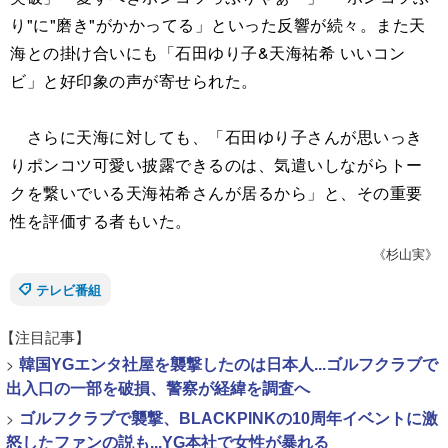
り"に"磨き"がかかってる」といった反響が続々。また天
海との掛け合いにも「石田ゆり子&天海祐希 いいコン
ビ」と好印象の声が寄せられた。
さらに天海に対しても、「石田ゆり子さんが思いっき
りポンコツ可愛い披露できるのは、気遣いしながらトー
クを繋いでいる天海祐希さんが居るから」と、その重要
性を評価する者もいた。
《杉山実》
テレビ番組
【注目記事】
>
韓国YGエンタ社屋を襲撃したのは日本人...ゴルフクラブで
出入口の一部を破損、警察が経緯を調査へ
>
ゴルフクラブで襲撃、BLACKPINKの10周年イベントに激
怒したファンの説も...YG本社で女性が暴れる