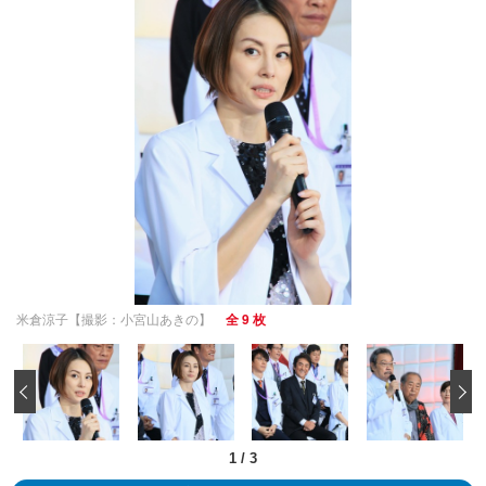
米倉涼子【撮影：小宮山あきの】
全 9 枚
‹
1
/
3