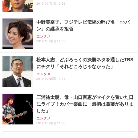
2019.10.7(月) 12:56
中野美奈子、フジテレビ伝統の呼び名「○○パ
ン」の継承を拒否
エンタメ
2019.10.6(日) 12:32
松本人志、どぶろっくの決勝ネタを通したTBS
にチクリ「それどころじゃなかった」
エンタメ
2019.10.6(日) 11:21
三浦祐太朗、母・山口百恵がマイクを置いた日
にライブ！カバー楽曲に「最初は葛藤がありま
した」
エンタメ
2019.10.6(日) 11:22