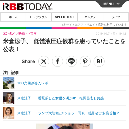
MENU
CLOSE
ホーム
IT・デジタル
SPEED TEST
エンタメ
ライフ
ホーム
IT・デジタル
エンタメ
映画・ドラマ
2019.10.7（月）19:42
米倉涼子、 低髄液圧症候群を患っていたことを
IT・デジタルTOP
スマートフォン
SPEED TEST
公表！
ネタ
ガジェット・ツール
エンタメ
ショッピング
その他
エンタメTOP
映画・ドラマ
ライフ
注目記事
韓流・K-POP
韓国・芸能
ライフTOP
グルメ
リリース一覧
10G光回線導入レポ
音楽
スポーツ
ペット
ショッピング
プッシュ通知の停止方法
米倉涼子、一番緊張した女優を明かす 松岡昌宏も共感
グラビア
ブログ
その他
ショッピング
その他
米倉涼子、トランプ大統領と2ショット写真 撮影者は安倍首相？