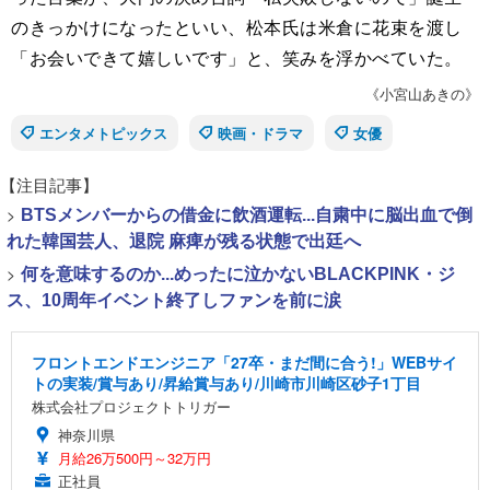
のきっかけになったといい、松本氏は米倉に花束を渡し
「お会いできて嬉しいです」と、笑みを浮かべていた。
《小宮山あきの》
エンタメトピックス
映画・ドラマ
女優
【注目記事】
>
BTSメンバーからの借金に飲酒運転...自粛中に脳出血で倒
れた韓国芸人、退院 麻痺が残る状態で出廷へ
>
何を意味するのか...めったに泣かないBLACKPINK・ジ
ス、10周年イベント終了しファンを前に涙
フロントエンドエンジニア「27卒・まだ間に合う!」WEBサイ
トの実装/賞与あり/昇給賞与あり/川崎市川崎区砂子1丁目
株式会社プロジェクトトリガー
神奈川県
月給26万500円～32万円
正社員