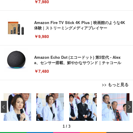
￥7,980
Amazon Fire TV Stick 4K Plus | 映画館のような4K
体験 | ストリーミングメディアプレイヤー
￥9,980
Amazon Echo Dot (エコードット) 第5世代 - Alex
a、センサー搭載、鮮やかなサウンド｜チャコール
￥7,480
>> もっと見る
[EdoErgo] オフィスチェア 椅子 テレワーク 疲れな
EIZO ビジネス向けプレミアムモニター | FlexScan
Amazonベーシック ペットシーツ 薄型 レギュラー 1
い 跳ね上げ式アームレスト コンパクト 約105度ロッ
EV3240X-WT | 31.5型4K UHD・USB Type-C・ホワ
‹
回使い捨て 無香料 ホワイト 300枚
キング pc 事務椅子 360度回転 座面昇降 強化ナイロ
イト
ン樹脂ベース 通気性メッシュ 在宅ワーク H-WY01
￥3,373
￥5,699
￥105,595
(黒網+黒枠+黒足)
1
/
3
EIZO ビジネス向けプレミアムモニター | FlexScan