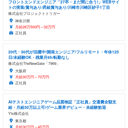
フロントエンドエンジニア「27卒・まだ間に合う!」WEBサイ
トの実装/賞与あり/昇給賞与あり/川崎市川崎区砂子1丁目
株式会社プロジェクトトリガー
神奈川県
月給26万500円～32万円
正社員
20代・30代が活躍中!開発エンジニア/フルリモート・年休125
日/未経験OK・残業月6h/転勤なし
株式会社TheNewGate「7969」
大阪府
月給30万円～70万円
正社員
AIテストエンジニアゲーム品質検証「正社員」交通費全額支
給・月給30万以上可/ゲーム業界デビュー・未経験歓迎
Yts株式会社
東京都
月給30万円～45万円