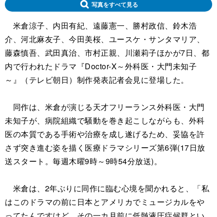
写真をすべて見る
米倉涼子、内田有紀、遠藤憲一、勝村政信、鈴木浩
介、河北麻友子、今田美桜、ユースケ・サンタマリア、
藤森慎吾、武田真治、市村正親、川瀬莉子ほかが7日、都
内で行われたドラマ『Doctor-X～外科医・大門未知子
～』（テレビ朝日）制作発表記者会見に登場した。
同作は、米倉が演じる天才フリーランス外科医・大門
未知子が、病院組織で騒動を巻き起こしながらも、外科
医の本質である手術や治療を成し遂げるため、妥協を許
さず突き進む姿を描く医療ドラマシリーズ第6弾(17日放
送スタート。毎週木曜9時～9時54分放送)。
米倉は、2年ぶりに同作に臨む心境を聞かれると、「私
はこのドラマの前に日本とアメリカでミュージカルをや
ってたんですけど、その一カ月前に低髄液圧症候群とい