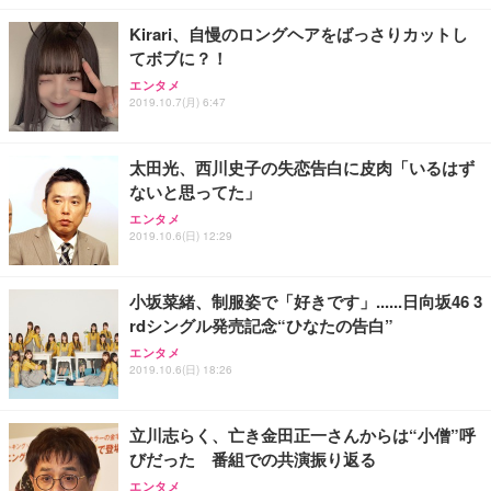
Kirari、自慢のロングヘアをばっさりカットし
てボブに？！
エンタメ
2019.10.7(月) 6:47
太田光、西川史子の失恋告白に皮肉「いるはず
ないと思ってた」
エンタメ
2019.10.6(日) 12:29
小坂菜緒、制服姿で「好きです」......日向坂46 3
rdシングル発売記念“ひなたの告白”
エンタメ
2019.10.6(日) 18:26
立川志らく、亡き金田正一さんからは“小僧”呼
びだった 番組での共演振り返る
エンタメ