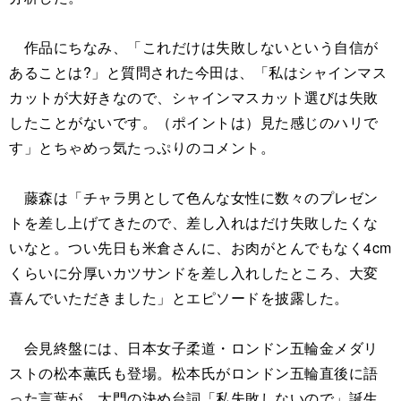
作品にちなみ、「これだけは失敗しないという自信が
あることは?」と質問された今田は、「私はシャインマス
カットが大好きなので、シャインマスカット選びは失敗
したことがないです。（ポイントは）見た感じのハリで
す」とちゃめっ気たっぷりのコメント。
藤森は「チャラ男として色んな女性に数々のプレゼン
トを差し上げてきたので、差し入れはだけ失敗したくな
いなと。つい先日も米倉さんに、お肉がとんでもなく4cm
くらいに分厚いカツサンドを差し入れしたところ、大変
喜んでいただきました」とエピソードを披露した。
会見終盤には、日本女子柔道・ロンドン五輪金メダリ
ストの松本薫氏も登場。松本氏がロンドン五輪直後に語
った言葉が、大門の決め台詞「私失敗しないので」誕生