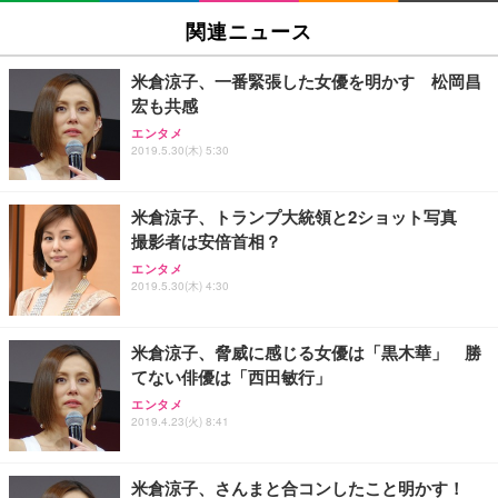
SIHOO B100 オフィスチェア／デスクチェア メッシ
Amazonベーシック ペットシーツ 厚型 ワイド 42枚
EV2740X-WT | 27.0型4K UHD・USB Type-C・ホワ
ュチェア 人間工学 疲れない ブラック
x2袋(84枚) ホワイト(吸収面:ライトブルー)
関連ニュース
イト
￥27,999
￥3,234
￥109,572
米倉涼子、一番緊張した女優を明かす 松岡昌
宏も共感
Sezlife オフィスチェア デスクチェア 疲れない テレ
【純正品】27"ゲーミングモニター DualSense 充電
ネオ・ルーライフ ネオ・オムツ L 中型犬用 26枚入
エンタメ
ワーク チェア 強化バックレスト 30度ロッキング機
2019.5.30(木) 5:30
フック付き（CFI-ZDM1J）
り 単品
能 人間工学 椅子 腰サポート 90度跳ね上げ式アーム
レスト 3Dヘッドレスト ハンガー付き 高反発クッシ
￥49,979
￥1,800
￥7,680
ョン PCチェア 通気性メッシュ ゲーミング/勉強/事
米倉涼子、トランプ大統領と2ショット写真
務用 おしゃれ パソコンチェア (ブラック)
撮影者は安倍首相？
Sezlife オフィスチェア デスクチェア 疲れない テレ
【整備済み品】Dell E2724HS 27インチ 液晶モニタ
Smart Basic(スマートベーシック) 【Amazon.co.jp
エンタメ
ワーク チェア 強化バックレスト 30度ロッキング機
ー フルHD（1920×1080）VA 非光沢 HDMI/DisplayP
限定】 Smart Basic アイリスオーヤマ ペットシーツ
2019.5.30(木) 4:30
能 人間工学 椅子 腰サポート 90度跳ね上げ式アーム
ort/VGA スピーカー内蔵 高さ調整 スイベル VESA対
超厚型 お徳用 ワイド 100枚入 (x 1) (ケース販売)
レスト 3Dヘッドレスト ハンガー付き 高反発クッシ
応 ComfortView ビジネス向け
￥7,680
￥15,800
￥3,670
ョン PCチェア 通気性メッシュ ゲーミング/勉強/事
米倉涼子、脅威に感じる女優は「黒木華」 勝
務用 おしゃれ パソコンチェア (ホワイト)
てない俳優は「西田敏行」
ANDWINT オフィスチェア デスクチェア 肘なし メ
【MiniLED/24.5inch/280Hz/FHD】GRAPHT THE S
アイリスオーヤマ ペットシーツ 超厚型 お徳用 レギ
ッシュ 通気性 ランバーサポート付き 腰サポート ガ
HOOTER Gaming Monitor 24” Essential ゲーミン
エンタメ
ュラー 200枚入【Amazon.co.jp限定】
ス圧無段階昇降 360度回転 キャスター付き コンパク
グモニター QD 24.5インチ 1ms FHD 量子ドット 残
2019.4.23(火) 8:41
ト 幅52×奥行58.5×高さ84～96cm テレワーク 在宅
像低減 (3年保証 | 輝点保証 | 日本メーカー)
￥3,731
￥4,139
￥34,980
勤務 ブラック
米倉涼子、さんまと合コンしたこと明かす！