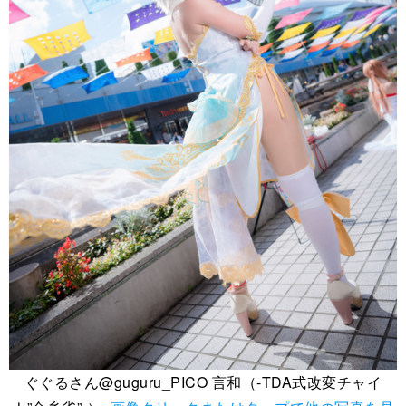
ぐぐるさん@guguru_PICO 言和（-TDA式改変チャイ