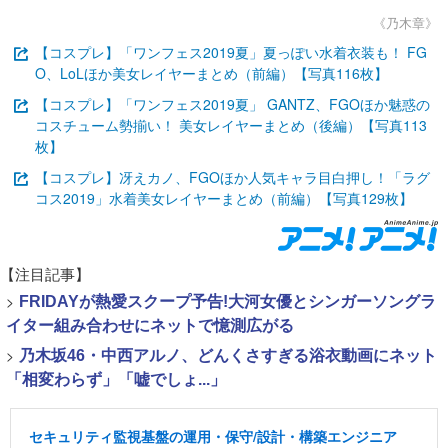
《乃木章》
【コスプレ】「ワンフェス2019夏」夏っぽい水着衣装も！ FG
O、LoLほか美女レイヤーまとめ（前編）【写真116枚】
【コスプレ】「ワンフェス2019夏」 GANTZ、FGOほか魅惑の
コスチューム勢揃い！ 美女レイヤーまとめ（後編）【写真113
枚】
【コスプレ】冴えカノ、FGOほか人気キャラ目白押し！「ラグ
コス2019」水着美女レイヤーまとめ（前編）【写真129枚】
【注目記事】
>
FRIDAYが熱愛スクープ予告!大河女優とシンガーソングラ
イター組み合わせにネットで憶測広がる
>
乃木坂46・中西アルノ、どんくさすぎる浴衣動画にネット
「相変わらず」「嘘でしょ...」
セキュリティ監視基盤の運用・保守/設計・構築エンジニア