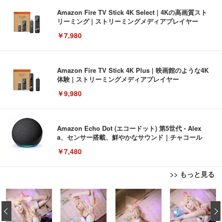
Amazon Fire TV Stick 4K Select | 4Kの高画質スト
リーミング | ストリーミングメディアプレイヤー
￥7,980
Amazon Fire TV Stick 4K Plus | 映画館のような4K
体験 | ストリーミングメディアプレイヤー
￥9,980
Amazon Echo Dot (エコードット) 第5世代 - Alex
a、センサー搭載、鮮やかなサウンド｜チャコール
￥7,480
>> もっと見る
[EdoErgo] オフィスチェア 椅子 テレワーク 疲れな
EIZO ビジネス向けプレミアムモニター | FlexScan
Amazonベーシック ペットシーツ 薄型 レギュラー 1
い 跳ね上げ式アームレスト コンパクト 約105度ロッ
EV3240X-WT | 31.5型4K UHD・USB Type-C・ホワ
‹
回使い捨て 無香料 ホワイト 300枚
キング pc 事務椅子 360度回転 座面昇降 強化ナイロ
イト
ン樹脂ベース 通気性メッシュ 在宅ワーク H-WY01
￥3,373