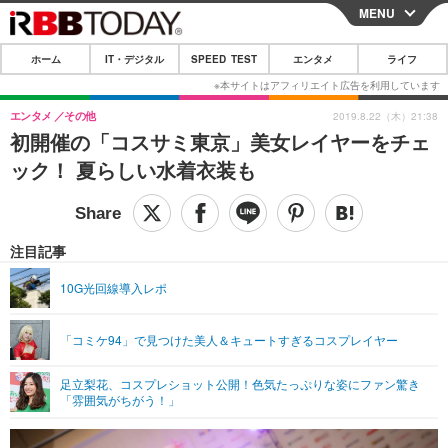
MENU
CLOSE
ホーム
IT・デジタル
SPEED TEST
エンタメ
ライフ
ホーム
IT・デジタル
エンタメ
その他
2019.8.22（木）21:38
初開催の「コスサミ東京」美女レイヤーをチェ
IT・デジタルTOP
スマートフォン
SPEED TEST
ック！ 夏らしい水着衣装も
ネタ
ガジェット・ツール
エンタメ
ショッピング
その他
エンタメTOP
映画・ドラマ
ライフ
注目記事
韓流・K-POP
韓国・芸能
ライフTOP
グルメ
リリース一覧
10G光回線導入レポ
音楽
スポーツ
ペット
ショッピング
プッシュ通知の停止方法
「コミケ94」で見つけた美人＆キュートすぎるコスプレイヤー
グラビア
ブログ
その他
足立梨花、コスプレショット公開！色気たっぷりな姿にファン驚き
ショッピング
その他
「雰囲気がちがう！」