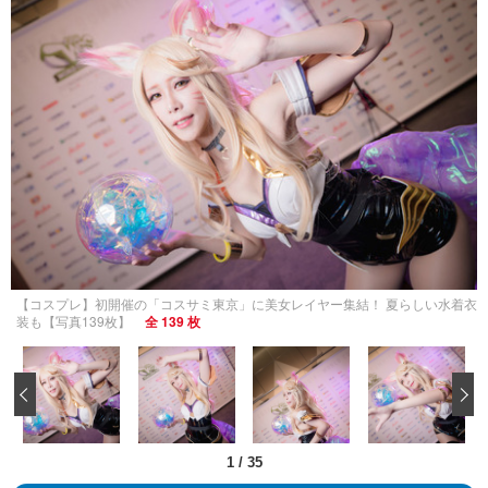
【コスプレ】初開催の「コスサミ東京」に美女レイヤー集結！ 夏らしい水着衣
装も【写真139枚】
全 139 枚
‹
1
/
35