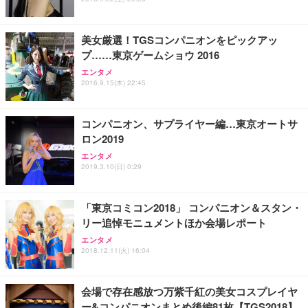
ト 幅52×奥行58.5×高さ84～96cm テレワーク 在宅
像低減 (3年保証 | 輝点保証 | 日本メーカー)
￥3,731
￥4,139
￥34,980
勤務 ブラック
美女厳選！TGSコンパニオンをピックアッ
プ……東京ゲームショウ 2016
エンタメ
2016.9.15(木) 22:45
コンパニオン、サプライヤー編…東京オートサ
ロン2019
エンタメ
2019.3.10(日) 0:29
「東京コミコン2018」 コンパニオン＆スタン・
リー追悼モニュメントほか会場レポート
エンタメ
2018.12.11(火) 16:04
会場で存在感放つ万紫千紅の美女コスプレイヤ
ー&コンパニオンまとめ後編81枚【TGS2018】