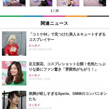
￥5,699
￥105,595
(黒網+黒枠+黒足)
1
/
35
EIZO ビジネス向けプレミアムモニター | FlexScan
SIHOO B100 オフィスチェア／デスクチェア メッシ
Amazonベーシック ペットシーツ 厚型 ワイド 42枚
EV2740X-WT | 27.0型4K UHD・USB Type-C・ホワ
ュチェア 人間工学 疲れない ブラック
x2袋(84枚) ホワイト(吸収面:ライトブルー)
関連ニュース
イト
￥27,999
￥3,234
￥109,572
「コミケ94」で見つけた美人＆キュートすぎる
コスプレイヤー
Sezlife オフィスチェア デスクチェア 疲れない テレ
【純正品】27"ゲーミングモニター DualSense 充電
ネオ・ルーライフ ネオ・オムツ L 中型犬用 26枚入
エンタメ
ワーク チェア 強化バックレスト 30度ロッキング機
フック付き（CFI-ZDM1J）
り 単品
2018.8.10(金) 21:05
能 人間工学 椅子 腰サポート 90度跳ね上げ式アーム
レスト 3Dヘッドレスト ハンガー付き 高反発クッシ
￥49,979
￥1,800
￥7,680
ョン PCチェア 通気性メッシュ ゲーミング/勉強/事
足立梨花、コスプレショット公開！色気たっぷ
務用 おしゃれ パソコンチェア (ブラック)
りな姿にファン驚き「雰囲気がちがう！」
Sezlife オフィスチェア デスクチェア 疲れない テレ
【整備済み品】Dell E2724HS 27インチ 液晶モニタ
Smart Basic(スマートベーシック) 【Amazon.co.jp
エンタメ
ワーク チェア 強化バックレスト 30度ロッキング機
ー フルHD（1920×1080）VA 非光沢 HDMI/DisplayP
限定】 Smart Basic アイリスオーヤマ ペットシーツ
2019.5.9(木) 15:26
能 人間工学 椅子 腰サポート 90度跳ね上げ式アーム
ort/VGA スピーカー内蔵 高さ調整 スイベル VESA対
超厚型 お徳用 ワイド 100枚入 (x 1) (ケース販売)
レスト 3Dヘッドレスト ハンガー付き 高反発クッシ
応 ComfortView ビジネス向け
￥7,680
￥15,800
￥3,670
ョン PCチェア 通気性メッシュ ゲーミング/勉強/事
美脚が眩しすぎるXperia、DMMのコンパニオン
務用 おしゃれ パソコンチェア (ホワイト)
たち
ANDWINT オフィスチェア デスクチェア 肘なし メ
【MiniLED/24.5inch/280Hz/FHD】GRAPHT THE S
アイリスオーヤマ ペットシーツ 超厚型 お徳用 レギ
ッシュ 通気性 ランバーサポート付き 腰サポート ガ
HOOTER Gaming Monitor 24” Essential ゲーミン
エンタメ
ュラー 200枚入【Amazon.co.jp限定】
ス圧無段階昇降 360度回転 キャスター付き コンパク
グモニター QD 24.5インチ 1ms FHD 量子ドット 残
2018.9.22(土) 20:28