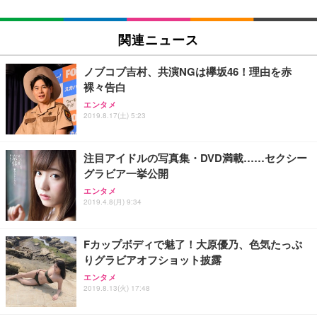
EIZO ビジネス向けプレミアムモニター | FlexScan
SIHOO B100 オフィスチェア／デスクチェア メッシ
Amazonベーシック ペットシーツ 厚型 ワイド 42枚
EV2740X-WT | 27.0型4K UHD・USB Type-C・ホワ
ュチェア 人間工学 疲れない ブラック
x2袋(84枚) ホワイト(吸収面:ライトブルー)
関連ニュース
イト
￥27,999
￥3,234
￥109,572
ノブコブ吉村、共演NGは欅坂46！理由を赤
裸々告白
Sezlife オフィスチェア デスクチェア 疲れない テレ
【純正品】27"ゲーミングモニター DualSense 充電
ネオ・ルーライフ ネオ・オムツ L 中型犬用 26枚入
エンタメ
ワーク チェア 強化バックレスト 30度ロッキング機
2019.8.17(土) 5:23
フック付き（CFI-ZDM1J）
り 単品
能 人間工学 椅子 腰サポート 90度跳ね上げ式アーム
レスト 3Dヘッドレスト ハンガー付き 高反発クッシ
￥49,979
￥1,800
￥7,680
ョン PCチェア 通気性メッシュ ゲーミング/勉強/事
注目アイドルの写真集・DVD満載……セクシー
務用 おしゃれ パソコンチェア (ブラック)
グラビア一挙公開
Sezlife オフィスチェア デスクチェア 疲れない テレ
【整備済み品】Dell E2724HS 27インチ 液晶モニタ
Smart Basic(スマートベーシック) 【Amazon.co.jp
エンタメ
ワーク チェア 強化バックレスト 30度ロッキング機
ー フルHD（1920×1080）VA 非光沢 HDMI/DisplayP
限定】 Smart Basic アイリスオーヤマ ペットシーツ
2019.4.8(月) 9:34
能 人間工学 椅子 腰サポート 90度跳ね上げ式アーム
ort/VGA スピーカー内蔵 高さ調整 スイベル VESA対
超厚型 お徳用 ワイド 100枚入 (x 1) (ケース販売)
レスト 3Dヘッドレスト ハンガー付き 高反発クッシ
応 ComfortView ビジネス向け
￥7,680
￥15,800
￥3,670
ョン PCチェア 通気性メッシュ ゲーミング/勉強/事
Fカップボディで魅了！大原優乃、色気たっぷ
務用 おしゃれ パソコンチェア (ホワイト)
りグラビアオフショット披露
ANDWINT オフィスチェア デスクチェア 肘なし メ
【MiniLED/24.5inch/280Hz/FHD】GRAPHT THE S
アイリスオーヤマ ペットシーツ 超厚型 お徳用 レギ
ッシュ 通気性 ランバーサポート付き 腰サポート ガ
HOOTER Gaming Monitor 24” Essential ゲーミン
エンタメ
ュラー 200枚入【Amazon.co.jp限定】
ス圧無段階昇降 360度回転 キャスター付き コンパク
グモニター QD 24.5インチ 1ms FHD 量子ドット 残
2019.8.13(火) 17:48
ト 幅52×奥行58.5×高さ84～96cm テレワーク 在宅
像低減 (3年保証 | 輝点保証 | 日本メーカー)
￥3,731
￥4,139
￥34,980
勤務 ブラック