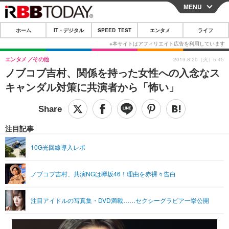
MENU
CLOSE
ホーム
IT・デジタル
SPEED TEST
エンタメ
ライフ
ホーム
IT・デジタル
エンタメ
その他
2019.8.20（火）5:45
ノブコブ吉村、関係を持った女性への入念なス
IT・デジタルTOP
スマートフォン
SPEED TEST
キャンダル対策に共演者から「怖い」
ネタ
ガジェット・ツール
エンタメ
ショッピング
その他
エンタメTOP
映画・ドラマ
ライフ
注目記事
韓流・K-POP
韓国・芸能
ライフTOP
グルメ
リリース一覧
10G光回線導入レポ
音楽
スポーツ
ペット
ショッピング
プッシュ通知の停止方法
ノブコブ吉村、共演NGは欅坂46！理由を赤裸々告白
グラビア
ブログ
その他
ショッピング
その他
注目アイドルの写真集・DVD満載……セクシーグラビア一挙公開