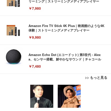
リーミング | ストリーミングメディアプレイヤー
￥7,980
Amazon Fire TV Stick 4K Plus | 映画館のような4K
体験 | ストリーミングメディアプレイヤー
￥9,980
Amazon Echo Dot (エコードット) 第5世代 - Alex
a、センサー搭載、鮮やかなサウンド｜チャコール
￥7,480
>> もっと見る
[EdoErgo] オフィスチェア 椅子 テレワーク 疲れな
EIZO ビジネス向けプレミアムモニター | FlexScan
Amazonベーシック ペットシーツ 薄型 レギュラー 1
い 跳ね上げ式アームレスト コンパクト 約105度ロッ
EV3240X-WT | 31.5型4K UHD・USB Type-C・ホワ
回使い捨て 無香料 ホワイト 300枚
キング pc 事務椅子 360度回転 座面昇降 強化ナイロ
イト
ン樹脂ベース 通気性メッシュ 在宅ワーク H-WY01
￥3,373
￥5,699
￥105,595
(黒網+黒枠+黒足)