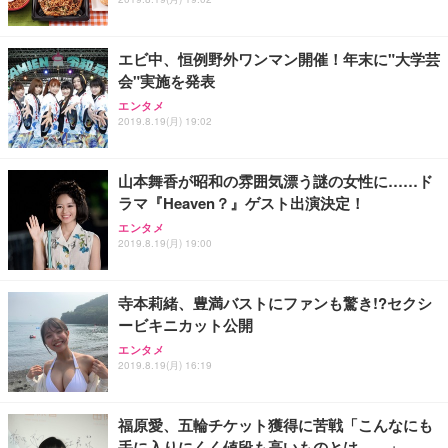
エビ中、恒例野外ワンマン開催！年末に"大学芸
会"実施を発表
エンタメ
2019.8.19(月) 19:02
山本舞香が昭和の雰囲気漂う謎の女性に……ド
ラマ『Heaven？』ゲスト出演決定！
エンタメ
2019.8.19(月) 19:00
寺本莉緒、豊満バストにファンも驚き!?セクシ
ービキニカット公開
エンタメ
2019.8.19(月) 16:19
福原愛、五輪チケット獲得に苦戦「こんなにも
手に入りにくく値段も高いものとは……」