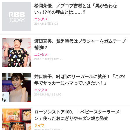
松岡茉優、ノブコブ吉村とは「馬が合わな
い」!?その理由とは……？
エンタメ
2017.8.6(日) 6:03
渡辺直美、貧乏時代はブラジャーをガムテープ
補強!?
エンタメ
2017.7.18(火) 13:12
井口綾子、8代目のリーガールに就任！「この1
年でサッカーにハマっていきたい！」
エンタメ
2019.8.19(月) 21:00
ローソンストア100、「ベビースターラーメ
ン」使ったおにぎりやモダン焼き発売
ライフ
2019.8.19(月) 19:02