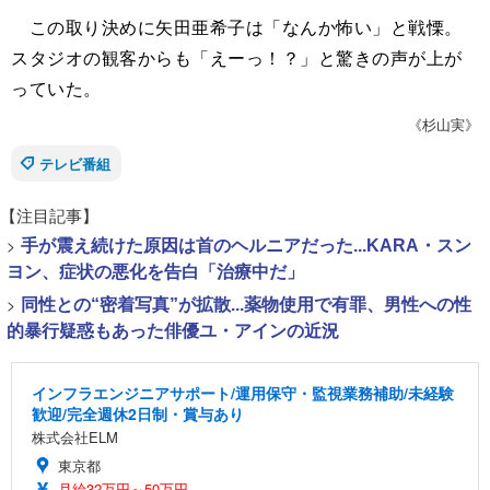
この取り決めに矢田亜希子は「なんか怖い」と戦慄。
スタジオの観客からも「えーっ！？」と驚きの声が上が
っていた。
《杉山実》
テレビ番組
【注目記事】
>
手が震え続けた原因は首のヘルニアだった...KARA・スン
ヨン、症状の悪化を告白「治療中だ」
>
同性との“密着写真”が拡散...薬物使用で有罪、男性への性
的暴行疑惑もあった俳優ユ・アインの近況
インフラエンジニアサポート/運用保守・監視業務補助/未経験
歓迎/完全週休2日制・賞与あり
株式会社ELM
東京都
月給32万円～50万円