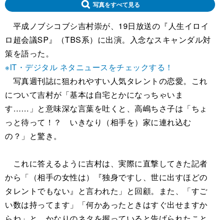
写真をすべて見る
平成ノブシコブシ吉村崇が、19日放送の『人生イロイ
ロ超会議SP』（TBS系）に出演。入念なスキャンダル対
策を語った。
※IT・デジタル ネタニュースをチェックする！
写真週刊誌に狙われやすい人気タレントの恋愛。これ
について吉村が「基本は自宅とかになっちゃいま
す……」と意味深な言葉を吐くと、高嶋ちさ子は「ちょ
っと待って！？ いきなり（相手を）家に連れ込む
の？」と驚き。
これに答えるように吉村は、実際に直撃してきた記者
から「（相手の女性は）『独身ですし、世に出すほどの
タレントでもない』と言われた」と回顧。また、「すご
い数は持ってます」「何かあったときはすぐ出せますか
らね」と、かなりのネタを握っていると告げられたこと