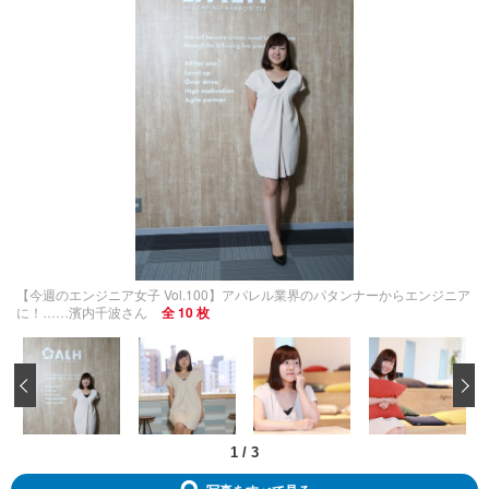
【今週のエンジニア女子 Vol.100】アパレル業界のパタンナーからエンジニア
に！……濱内千波さん
全 10 枚
‹
1
/
3