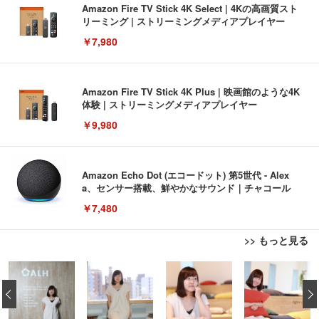
Amazon Fire TV Stick 4K Select | 4Kの高画質スト
リーミング | ストリーミングメディアプレイヤー
￥7,980
Amazon Fire TV Stick 4K Plus | 映画館のような4K
体験 | ストリーミングメディアプレイヤー
￥9,980
Amazon Echo Dot (エコードット) 第5世代 - Alex
a、センサー搭載、鮮やかなサウンド｜チャコール
￥7,480
>> もっと見る
[EdoErgo] オフィスチェア 椅子 テレワーク 疲れな
EIZO ビジネス向けプレミアムモニター | FlexScan
Amazonベーシック ペットシーツ 薄型 レギュラー 1
い 跳ね上げ式アームレスト コンパクト 約105度ロッ
EV3240X-WT | 31.5型4K UHD・USB Type-C・ホワ
‹
回使い捨て 無香料 ホワイト 300枚
キング pc 事務椅子 360度回転 座面昇降 強化ナイロ
イト
ン樹脂ベース 通気性メッシュ 在宅ワーク H-WY01
￥3,373
￥5,699
￥105,595