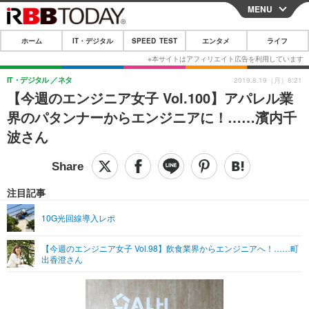
MENU
CLOSE
ホーム
IT・デジタル
SPEED TEST
エンタメ
ライフ
ホーム
IT・デジタル
IT・デジタル
ネタ
2019.8.19（月）8:21
【今週のエンジニア女子 Vol.100】アパレル業
IT・デジタルTOP
スマートフォン
SPEED TEST
界のパタンナーからエンジニアに！……濱内千
ネタ
ガジェット・ツール
波さん
エンタメ
ショッピング
その他
エンタメTOP
映画・ドラマ
ライフ
韓流・K-POP
韓国・芸能
注目記事
ライフTOP
グルメ
リリース一覧
音楽
スポーツ
10G光回線導入レポ
ペット
ショッピング
プッシュ通知の停止方法
グラビア
ブログ
その他
【今週のエンジニア女子 Vol.98】飲食業界からエンジニアへ！……町
出香澄さん
ショッピング
その他