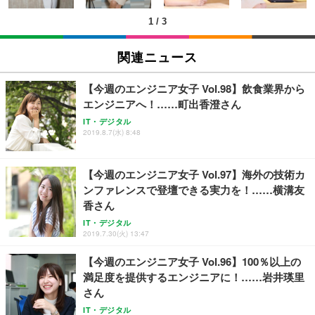
(黒網+黒枠+黒足)
1
/
3
EIZO ビジネス向けプレミアムモニター | FlexScan
SIHOO B100 オフィスチェア／デスクチェア メッシ
Amazonベーシック ペットシーツ 厚型 ワイド 42枚
EV2740X-WT | 27.0型4K UHD・USB Type-C・ホワ
ュチェア 人間工学 疲れない ブラック
x2袋(84枚) ホワイト(吸収面:ライトブルー)
関連ニュース
イト
￥27,999
￥3,234
￥109,572
【今週のエンジニア女子 Vol.98】飲食業界から
エンジニアへ！……町出香澄さん
Sezlife オフィスチェア デスクチェア 疲れない テレ
【純正品】27"ゲーミングモニター DualSense 充電
ネオ・ルーライフ ネオ・オムツ L 中型犬用 26枚入
IT・デジタル
ワーク チェア 強化バックレスト 30度ロッキング機
2019.8.7(水) 8:48
フック付き（CFI-ZDM1J）
り 単品
能 人間工学 椅子 腰サポート 90度跳ね上げ式アーム
レスト 3Dヘッドレスト ハンガー付き 高反発クッシ
￥49,979
￥1,800
￥7,680
ョン PCチェア 通気性メッシュ ゲーミング/勉強/事
【今週のエンジニア女子 Vol.97】海外の技術カ
務用 おしゃれ パソコンチェア (ブラック)
ンファレンスで登壇できる実力を！……横溝友
Sezlife オフィスチェア デスクチェア 疲れない テレ
【整備済み品】Dell E2724HS 27インチ 液晶モニタ
Smart Basic(スマートベーシック) 【Amazon.co.jp
香さん
ワーク チェア 強化バックレスト 30度ロッキング機
ー フルHD（1920×1080）VA 非光沢 HDMI/DisplayP
限定】 Smart Basic アイリスオーヤマ ペットシーツ
能 人間工学 椅子 腰サポート 90度跳ね上げ式アーム
ort/VGA スピーカー内蔵 高さ調整 スイベル VESA対
超厚型 お徳用 ワイド 100枚入 (x 1) (ケース販売)
IT・デジタル
2019.7.30(火) 13:47
レスト 3Dヘッドレスト ハンガー付き 高反発クッシ
応 ComfortView ビジネス向け
￥7,680
￥15,800
￥3,670
ョン PCチェア 通気性メッシュ ゲーミング/勉強/事
【今週のエンジニア女子 Vol.96】100％以上の
務用 おしゃれ パソコンチェア (ホワイト)
満足度を提供するエンジニアに！……岩井瑛里
ANDWINT オフィスチェア デスクチェア 肘なし メ
【MiniLED/24.5inch/280Hz/FHD】GRAPHT THE S
アイリスオーヤマ ペットシーツ 超厚型 お徳用 レギ
さん
ッシュ 通気性 ランバーサポート付き 腰サポート ガ
HOOTER Gaming Monitor 24” Essential ゲーミン
ュラー 200枚入【Amazon.co.jp限定】
ス圧無段階昇降 360度回転 キャスター付き コンパク
グモニター QD 24.5インチ 1ms FHD 量子ドット 残
IT・デジタル