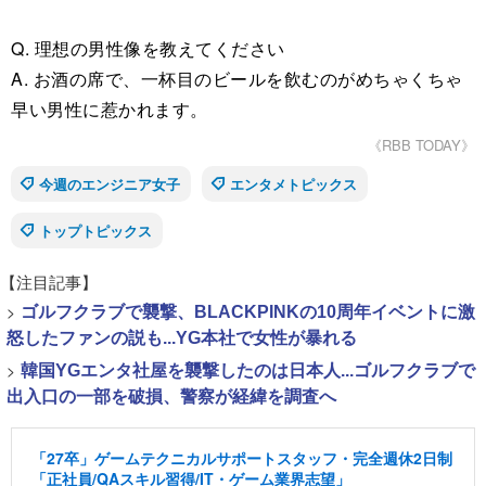
Q. 理想の男性像を教えてください
A. お酒の席で、一杯目のビールを飲むのがめちゃくちゃ
早い男性に惹かれます。
《RBB TODAY》
今週のエンジニア女子
エンタメトピックス
トップトピックス
【注目記事】
>
ゴルフクラブで襲撃、BLACKPINKの10周年イベントに激
怒したファンの説も...YG本社で女性が暴れる
>
韓国YGエンタ社屋を襲撃したのは日本人...ゴルフクラブで
出入口の一部を破損、警察が経緯を調査へ
「27卒」ゲームテクニカルサポートスタッフ・完全週休2日制
「正社員/QAスキル習得/IT・ゲーム業界志望」