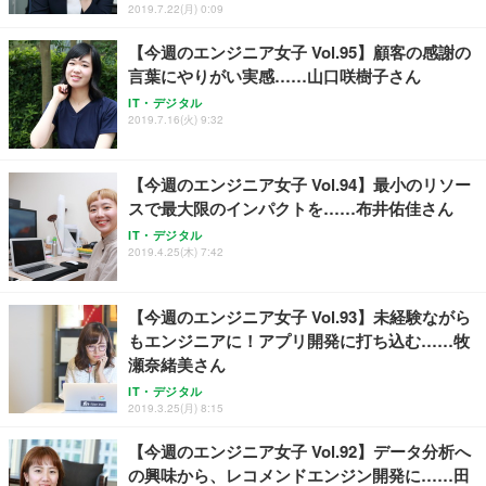
ト 幅52×奥行58.5×高さ84～96cm テレワーク 在宅
像低減 (3年保証 | 輝点保証 | 日本メーカー)
￥3,731
2019.7.22(月) 0:09
￥4,139
￥34,980
勤務 ブラック
【今週のエンジニア女子 Vol.95】顧客の感謝の
言葉にやりがい実感……山口咲樹子さん
IT・デジタル
2019.7.16(火) 9:32
【今週のエンジニア女子 Vol.94】最小のリソー
スで最大限のインパクトを……布井佑佳さん
IT・デジタル
2019.4.25(木) 7:42
【今週のエンジニア女子 Vol.93】未経験ながら
もエンジニアに！アプリ開発に打ち込む……牧
瀬奈緒美さん
IT・デジタル
2019.3.25(月) 8:15
【今週のエンジニア女子 Vol.92】データ分析へ
の興味から、レコメンドエンジン開発に……田