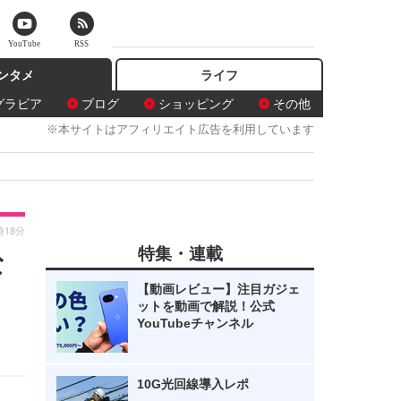
YouTube
RSS
ンタメ
ライフ
グラビア
ブログ
ショッピング
その他
※本サイトはアフィリエイト広告を利用しています
時18分
特集・連載
な
【動画レビュー】注目ガジェ
ットを動画で解説！公式
YouTubeチャンネル
10G光回線導入レポ