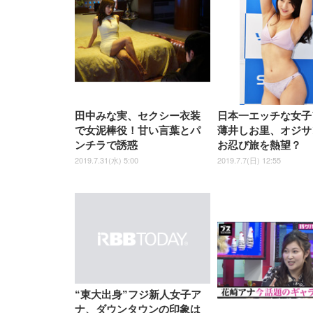
EIZO ビジネス向けプレミア
EIZO ビジネス向けプレミア
【純
[EdoErgo] オフィスチェア 椅
Amazonベーシック ペットシ
SIHOO B100 オフィスチェア
Amazonベーシック ペットシ
ムモニター | FlexScan
ムモニター | FlexScan
ニタ
子 テレワーク 疲れない 跳ね
ーツ 薄型 レギュラー 1回使い
／デスクチェア メッシュチェ
ーツ 厚型 ワイド 42枚x2袋(84
EV3240X-WT | 31.5型4K
EV2740X-WT | 27.0型4K
ク付
上げ式アームレスト コンパク
捨て 無香料 ホワイト 300枚
ア 人間工学 疲れない ブラッ
枚) ホワイト(吸収面:ライトブ
UHD・USB Type-C・ホワイ
UHD・USB Type-C・ホワイ
ト 約105度ロッキング pc 事務
￥105,595
￥109,572
ク
ルー)
￥4
ト
ト
￥5,699
￥3,373
￥27,999
￥3,234
椅子 360度回転 座面昇降 強化
ナイロン樹脂ベース 通気性メ
田中みな実、セクシー衣装
日本一エッチな女子
ッシュ 在宅ワーク H-
WY01(黒網+黒枠+黒足)
で女泥棒役！甘い言葉とパ
薄井しお里、オジサ
ンチラで誘惑
お忍び旅を熱望？
2019.7.31(水) 5:00
2019.7.7(日) 12:55
“東大出身”フジ新人女子ア
ナ、ダウンタウンの印象は