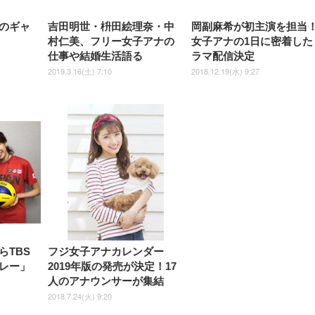
のギャ
吉田明世・枡田絵理奈・中
岡副麻希が初主演を担当
村仁美、フリー女子アナの
女子アナの1日に密着した
仕事や結婚生活語る
ラマ配信決定
2019.3.16(土) 7:10
2018.12.19(水) 9:27
らTBS
フジ女子アナカレンダー
レー」
2019年版の発売が決定！17
人のアナウンサーが集結
2018.7.24(火) 9:20