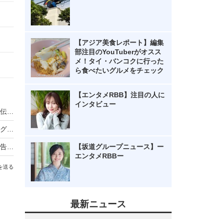
【アジア美食レポート】編集
部注目のYouTuberがオスス
メ！タイ・バンコクに行った
ら食べたいグルメをチェック
【エンタメRBB】注目の人に
インタビュー
ノンスタ井上、妻から思わぬ不満！意外にモテる伝説に黄信号
超とき宣・菅田愛貴、スタジオで突然号泣「他のグループを下げる風潮にイライラしちゃう」
原田知世、芸能界入りのきっかけとなった俳優を告白「“会いたい”って思って」
【坂道グループニュース】ー
エンタメRBBー
を送る
最新ニュース