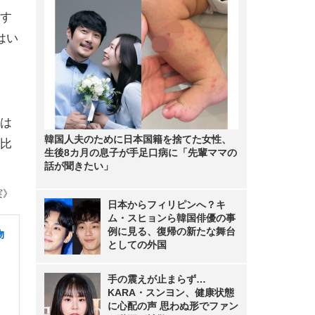
す
はい
は
韓国人夫のために日本国籍を捨てた女性、
比
生後8カ月の息子が手足口病に「先輩ママの
話が聞きたい」
実》
日本からフィリピンへ？キ
ム・スヒョンら韓国俳優の事
例に見る、復帰の新たな舞台
物
としての外国
手の震えが止まらず…
KARA・スンヨン、健康状態
に心配の声 思わぬ形でファン