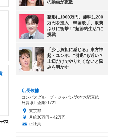
の動画が拡散
整形に1000万円、趣味に200
万円を投入…韓国歌手、浪費
ぶりに衝撃！“超節約生活”に
挑戦
「少し負担に感じる」東方神
起・ユンホ、“引退”も近い？
上辺だけでやりたくないと悩
みを明かす
賞
店長候補
コンパスグループ・ジャパン/六本木駅直結
外資系IT企業21721
東京都
月給36万円～42万円
正社員