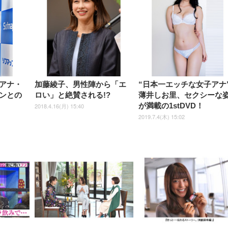
【整備済み品】Dell
【MiniLED/24.5inch/280Hz/
正品】27"ゲーミングモ
ANDWINT オフィスチ
アイリスオーヤマ ペ
Sezlife オフィスチェア デスク
ネオ・ルーライフ ネオ・オム
E2724HS 27インチ 液晶モ
Sezlife オフィスチェア デスク
Smart Basic(スマートベーシ
GRAPHT THE SHOOTER
ー DualSense 充電フッ
ア デスクチェア 肘なし
シーツ 超厚型 お徳用 
チェア 疲れない テレワーク
ツ L 中型犬用 26枚入り 単品
ニター フル
チェア 疲れない テレワーク
ック) 【Amazon.co.jp限定】
Gaming Monitor 24” Essential
き（CFI-ZDM1J）
ッシュ 通気性 ランバ
ュラー 200枚入
チェア 強化バックレスト 30
HD（1920×1080）VA 非光
チェア 強化バックレスト 30度
Smart Basic アイリスオーヤマ
ーミングモニター QD 24.5イ
ポート付き 腰サポート
【Amazon.co.jp限定】
￥1,800
￥15,800
￥34,980
9,979
度ロッキング機能 人間工学 椅
沢 HDMI/DisplayPort/VGA
ロッキング機能 人間工学 椅子
ペットシーツ 超厚型 お徳用
￥4,139
￥3,731
1ms FHD 量子ドット 残像低減
ス圧無段階昇降 360度
￥7,680
￥7,680
￥3,670
子 腰サポート 90度跳ね上げ
スピーカー内蔵 高さ調整 ス
腰サポート 90度跳ね上げ式ア
ワイド 100枚入 (x 1) (ケース
年保証 | 輝点保証 | 日本メーカ
転 キャスター付き コ
式アームレスト 3Dヘッドレス
イベル VESA対応
ームレスト 3Dヘッドレスト
販売)
クト 幅52×奥行58.5×
アナ・
加藤綾子、男性陣から「エ
“日本一エッチな女子アナ
ト ハンガー付き 高反発クッシ
ComfortView ビジネス向け
ハンガー付き 高反発クッショ
84～96cm テレワーク
ョン PCチェア 通気性メッシ
ン PCチェア 通気性メッシュ
ンとの
ロい」と絶賛される!?
薄井しお里、セクシーな
宅勤務 ブラック
ュ ゲーミング/勉強/事務用 お
ゲーミング/勉強/事務用 おし
が満載の1stDVD！
2018.4.16(月) 15:40
しゃれ パソコンチェア (ブラ
ゃれ パソコンチェア (ホワイ
ック)
ト)
2019.7.4(木) 15:02