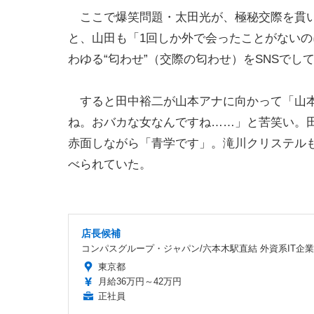
ここで爆笑問題・太田光が、極秘交際を貫い
と、山田も「1回しか外で会ったことがない
わゆる“匂わせ”（交際の匂わせ）をSNSで
すると田中裕二が山本アナに向かって「山本
ね。おバカな女なんですね……」と苦笑い。
赤面しながら「青学です」。滝川クリステル
べられていた。
店長候補
コンパスグループ・ジャパン/六本木駅直結 外資系IT企業2
東京都
月給36万円～42万円
正社員