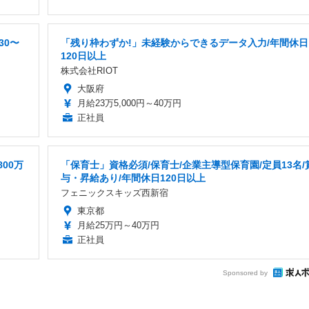
30〜
「残り枠わずか!」未経験からできるデータ入力/年間休日
120日以上
株式会社RIOT
大阪府
月給23万5,000円～40万円
正社員
00万
「保育士」資格必須/保育士/企業主導型保育園/定員13名/
与・昇給あり/年間休日120日以上
フェニックスキッズ西新宿
東京都
月給25万円～40万円
正社員
Sponsored by