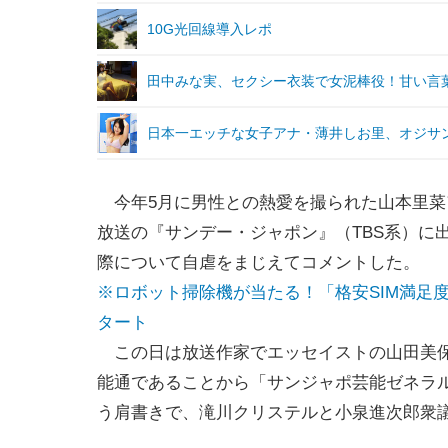
10G光回線導入レポ
田中みな実、セクシー衣装で女泥棒役！甘い言
日本一エッチな女子アナ・薄井しお里、オジサ
今年5月に男性との熱愛を撮られた山本里菜
放送の『サンデー・ジャポン』（TBS系）に
際について自虐をまじえてコメントした。
※ロボット掃除機が当たる！「格安SIM満足
タート
この日は放送作家でエッセイストの山田美
能通であることから「サンジャポ芸能ゼネラ
う肩書きで、滝川クリステルと小泉進次郎衆