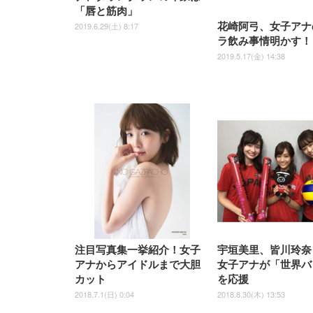
「唇と筋肉」
2019.6.29(土) 8:17
花崎阿弓、女子アナ
ラ飲み事情明かす！
2019.5.17(金) 14:38
注目写真集一挙紹介！女子
宇垣美里、皆川玲奈
アナからアイドルまで大胆
女子アナが「世界バ
カット
を応援
2018.7.1(日) 0:04
2018.8.30(木) 13:53