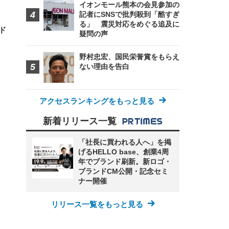
イオンモール熊本の会見参加の
記者にSNSで批判殺到「酷すぎ
！
る」 震災対応をめぐる追及に
ド
疑問の声
野村忠宏、国民栄誉賞をもらえ
ない理由を告白
アクセスランキングをもっと見る
新着リリース一覧
「社長に買われる人へ」を掲
げるHELLO base、創業4周
年でブランド刷新。新ロゴ・
ブランドCM公開・記念セミ
ナー開催
リリース一覧をもっと見る