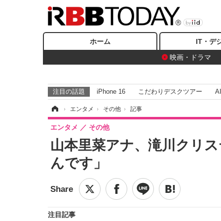
ホーム
IT・デ
映画・ドラマ
注目の話題
iPhone 16
こだわりデスクツアー
A
ホーム
›
エンタメ
›
その他
›
記事
エンタメ
その他
山本里菜アナ、滝川クリス
んです」
注目記事