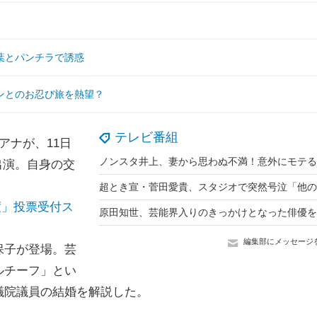
葉とパンチラで誘惑
ンとのお忍び旅を熱望？
テレビ番組
アナが、11日
出演。自身の交
度」投票受付ス
編集部にメッセージ
保子が登場。芸
ルチーフ」とい
議院議員の結婚を解説した。