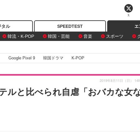
X
ジタル
SPEEDTEST
エ
韓流・K-POP
韓国・芸能
音楽
スポーツ
I
Google Pixel 9
韓国ドラマ
K-POP
2019年8月11日（日） 14
テルと比べられ自虐「おバカな女