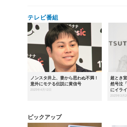
テレビ番組
ノンスタ井上、妻から思わぬ不満！
超とき
意外にモテる伝説に黄信号
然号泣
2025年4月12日
にイラ
2025年3月
ピックアップ