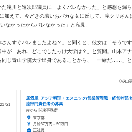
た滝川と進次郎議員に「よくバレなかった」と感想を漏ら
のに加えて、今どきの若いおバカな女に反して、滝クリさん
していなかったからバレなかった」と私見。
さんすぐバレましたよね？」と聞くと、彼女は「そうです
田中が「あれ、どこでしたっけ大学は？」と質問。山本アナ
も同じ青山学院大学出身であることから、「一緒だ……」と
《杉山
居酒屋, アジア料理・エスニック/営業管理職・経営幹部/
流部門責任者の募集
1721
赤から 関東事務所
東京都
月給37万円～50万円
正社員