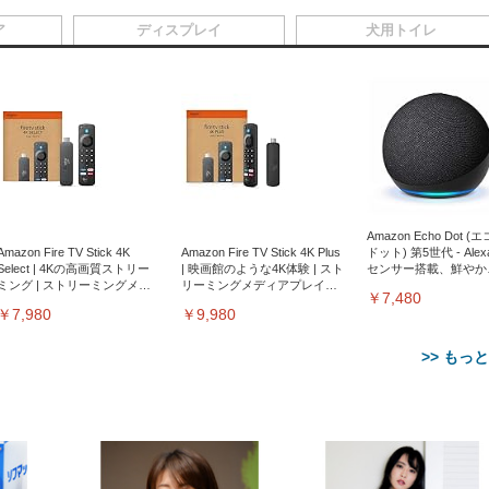
ア
ディスプレイ
犬用トイレ
Amazon Echo Dot (
Amazon Fire TV Stick 4K
Amazon Fire TV Stick 4K Plus
ドット) 第5世代 - Ale
Select | 4Kの高画質ストリー
| 映画館のような4K体験 | スト
センサー搭載、鮮やか
ミング | ストリーミングメデ
リーミングメディアプレイヤ
サウンド｜チャコール
￥7,480
ィアプレイヤー
ー
￥7,980
￥9,980
>> もっ