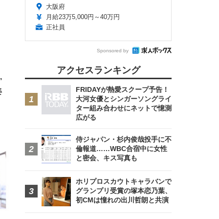
大阪府
月給23万5,000円～40万円
正社員
FHD】
ェ
ット
 メ
レギ
 ゲ
ーサ
Sponsored by
ンチ
 ガ
 (3
回
アクセスランキング
ー)
ンパ
高さ
”
 在
FRIDAYが熱愛スクープ予告！
姿
大河女優とシンガーソングライ
ター組み合わせにネットで憶測
広がる
侍ジャパン・杉内俊哉投手に不
倫報道……WBC合宿中に女性
と密会、キス写真も
ホリプロスカウトキャラバンで
グランプリ受賞の塚本恋乃葉、
初CMは憧れの出川哲朗と共演