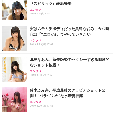
『スピリッツ』表紙登場
エンタメ
2019.5.7(火) 8:49
実はムチムチボディだった真島なおみ、令和時
代は「“エロかわ”でやっていきたい」
エンタメ
2019.4.29(月) 17:09
真島なおみ、新作DVDでセクシーすぎる刺激的
なショット披露！
エンタメ
2019.4.30(火) 21:50
鈴木ふみ奈、平成最後のグラビアショット公
開！“バラづくめ”な水着姿披露
エンタメ
2019.4.30(火) 17:55