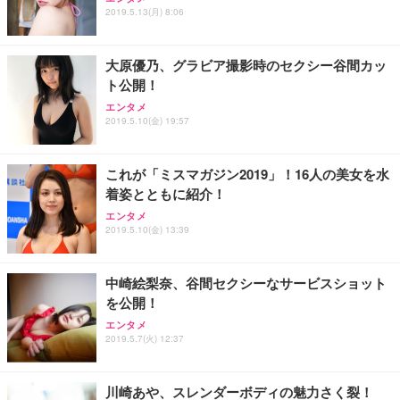
ワーク チェア 強化バックレスト 30度ロッキング機
2019.5.13(月) 8:06
フック付き（CFI-ZDM1J）
り 単品
能 人間工学 椅子 腰サポート 90度跳ね上げ式アーム
レスト 3Dヘッドレスト ハンガー付き 高反発クッシ
￥49,979
￥1,800
￥7,680
ョン PCチェア 通気性メッシュ ゲーミング/勉強/事
大原優乃、グラビア撮影時のセクシー谷間カッ
務用 おしゃれ パソコンチェア (ブラック)
ト公開！
Sezlife オフィスチェア デスクチェア 疲れない テレ
【整備済み品】Dell E2724HS 27インチ 液晶モニタ
Smart Basic(スマートベーシック) 【Amazon.co.jp
エンタメ
ワーク チェア 強化バックレスト 30度ロッキング機
ー フルHD（1920×1080）VA 非光沢 HDMI/DisplayP
限定】 Smart Basic アイリスオーヤマ ペットシーツ
2019.5.10(金) 19:57
能 人間工学 椅子 腰サポート 90度跳ね上げ式アーム
ort/VGA スピーカー内蔵 高さ調整 スイベル VESA対
超厚型 お徳用 ワイド 100枚入 (x 1) (ケース販売)
レスト 3Dヘッドレスト ハンガー付き 高反発クッシ
応 ComfortView ビジネス向け
￥7,680
￥15,800
￥3,670
ョン PCチェア 通気性メッシュ ゲーミング/勉強/事
これが「ミスマガジン2019」！16人の美女を水
務用 おしゃれ パソコンチェア (ホワイト)
着姿とともに紹介！
ANDWINT オフィスチェア デスクチェア 肘なし メ
【MiniLED/24.5inch/280Hz/FHD】GRAPHT THE S
アイリスオーヤマ ペットシーツ 超厚型 お徳用 レギ
ッシュ 通気性 ランバーサポート付き 腰サポート ガ
HOOTER Gaming Monitor 24” Essential ゲーミン
エンタメ
ュラー 200枚入【Amazon.co.jp限定】
ス圧無段階昇降 360度回転 キャスター付き コンパク
グモニター QD 24.5インチ 1ms FHD 量子ドット 残
2019.5.10(金) 13:39
ト 幅52×奥行58.5×高さ84～96cm テレワーク 在宅
像低減 (3年保証 | 輝点保証 | 日本メーカー)
￥3,731
￥4,139
￥34,980
勤務 ブラック
中崎絵梨奈、谷間セクシーなサービスショット
を公開！
エンタメ
2019.5.7(火) 12:37
川崎あや、スレンダーボディの魅力さく裂！