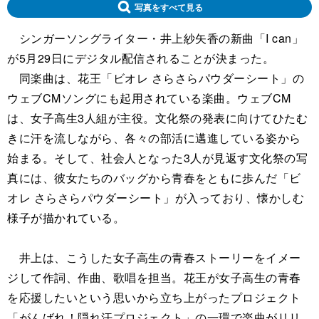
写真をすべて見る
シンガーソングライター・井上紗矢香の新曲「I can」
が5月29日にデジタル配信されることが決まった。
同楽曲は、花王「ビオレ さらさらパウダーシート」の
ウェブCMソングにも起用されている楽曲。ウェブCM
は、女子高生3人組が主役。文化祭の発表に向けてひたむ
きに汗を流しながら、各々の部活に邁進している姿から
始まる。そして、社会人となった3人が見返す文化祭の写
真には、彼女たちのバッグから青春をともに歩んだ「ビ
オレ さらさらパウダーシート」が入っており、懐かしむ
様子が描かれている。
井上は、こうした女子高生の青春ストーリーをイメー
ジして作詞、作曲、歌唱を担当。花王が女子高生の青春
を応援したいという思いから立ち上がったプロジェクト
「がんばれ！隠れ汗プロジェクト」の一環で楽曲がリリ