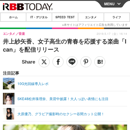
MENU
CLOSE
ホーム
IT・デジタル
SPEED TEST
エンタメ
ライフ
ホーム
IT・デジタル
エンタメ
音楽
2019.5.17（金）16:14
井上紗矢香、女子高生の青春を応援する楽曲「I
IT・デジタルTOP
スマートフォン
SPEED TEST
can」を配信リリース
ネタ
ガジェット・ツール
エンタメ
ショッピング
その他
エンタメTOP
映画・ドラマ
ライフ
注目記事
韓流・K-POP
韓国・芸能
ライフTOP
グルメ
リリース一覧
10G光回線導入レポ
音楽
スポーツ
ペット
ショッピング
プッシュ通知の停止方法
SKE48松井珠理奈、美背中披露！大人っぽい表情にも注目
グラビア
ブログ
その他
ショッピング
その他
大原優乃、グラビア撮影時のセクシー谷間カット公開！