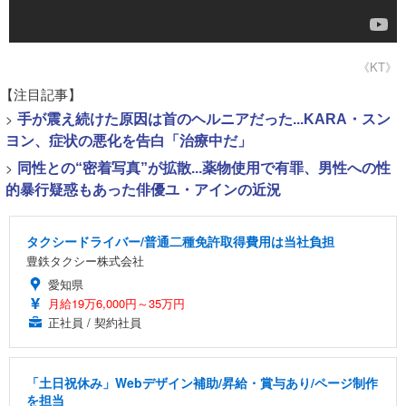
《KT》
【注目記事】
>
手が震え続けた原因は首のヘルニアだった...KARA・スン
ヨン、症状の悪化を告白「治療中だ」
>
同性との“密着写真”が拡散...薬物使用で有罪、男性への性
的暴行疑惑もあった俳優ユ・アインの近況
タクシードライバー/普通二種免許取得費用は当社負担
豊鉄タクシー株式会社
愛知県
月給19万6,000円～35万円
正社員 / 契約社員
「土日祝休み」Webデザイン補助/昇給・賞与あり/ページ制作
を担当