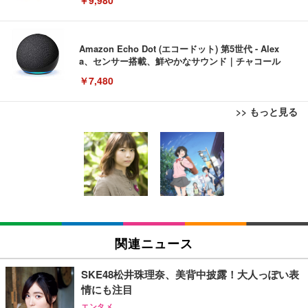
Amazon Echo Dot (エコードット) 第5世代 - Alex
a、センサー搭載、鮮やかなサウンド｜チャコール
￥7,480
>> もっと見る
[EdoErgo] オフィスチェア 椅子 テレワーク 疲れな
EIZO ビジネス向けプレミアムモニター | FlexScan
Amazonベーシック ペットシーツ 薄型 レギュラー 1
い 跳ね上げ式アームレスト コンパクト 約105度ロッ
EV3240X-WT | 31.5型4K UHD・USB Type-C・ホワ
回使い捨て 無香料 ホワイト 300枚
キング pc 事務椅子 360度回転 座面昇降 強化ナイロ
イト
ン樹脂ベース 通気性メッシュ 在宅ワーク H-WY01
￥3,373
￥5,699
￥105,595
(黒網+黒枠+黒足)
EIZO ビジネス向けプレミアムモニター | FlexScan
SIHOO B100 オフィスチェア／デスクチェア メッシ
Amazonベーシック ペットシーツ 厚型 ワイド 42枚
EV2740X-WT | 27.0型4K UHD・USB Type-C・ホワ
ュチェア 人間工学 疲れない ブラック
x2袋(84枚) ホワイト(吸収面:ライトブルー)
関連ニュース
イト
￥27,999
￥3,234
￥109,572
SKE48松井珠理奈、美背中披露！大人っぽい表
情にも注目
Sezlife オフィスチェア デスクチェア 疲れない テレ
【純正品】27"ゲーミングモニター DualSense 充電
ネオ・ルーライフ ネオ・オムツ L 中型犬用 26枚入
エンタメ