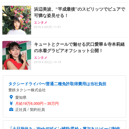
浜辺美波、“平成最後”のスピリッツでピュアで
可憐な姿見せる！
エンタメ
2019.4.22(月) 11:51
キュートとクールで魅せる沢口愛華＆寺本莉緒
の水着グラビアオフショット公開！
エンタメ
2019.4.20(土) 14:19
タクシードライバー/普通二種免許取得費用は当社負担
豊鉄タクシー株式会社
愛知県
月給19万6,000円～35万円
正社員 / 契約社員
「土日祝休み」Webデザイン補助/昇給・賞与あり/ページ制作