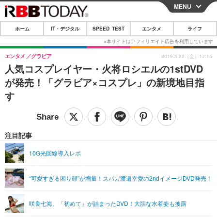
MENU
CLOSE
ホーム
IT・デジタル
SPEED TEST
エンタメ
ライフ
ホーム
IT・デジタル
エンタメ
グラビア
2019.3.22（金）17:15
人気コスプレイヤー・火将ロシエルの1stDVD
IT・デジタルTOP
スマートフォン
SPEED TEST
が発売！「グラビア×コスプレ」の新境地目指
ネタ
ガジェット・ツール
す
エンタメ
ショッピング
その他
エンタメTOP
映画・ドラマ
ライフ
韓流・K-POP
韓国・芸能
注目記事
ライフTOP
グルメ
リリース一覧
音楽
スポーツ
10G光回線導入レポ
ペット
ショッピング
プッシュ通知の停止方法
グラビア
ブログ
その他
“可愛すぎる困り顔”が増量！スパガ渡邉幸愛の2ndイメージDVD発売！
ショッピング
その他
咲良七海、「初めて」が詰まったDVD！大胆な水着姿も披露