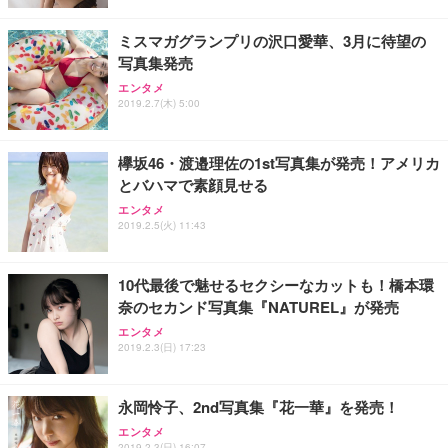
ミスマガグランプリの沢口愛華、3月に待望の
写真集発売
エンタメ
2019.2.7(木) 5:00
欅坂46・渡邉理佐の1st写真集が発売！アメリカ
とバハマで素顔見せる
エンタメ
2019.2.5(火) 11:43
10代最後で魅せるセクシーなカットも！橋本環
奈のセカンド写真集『NATUREL』が発売
エンタメ
2019.2.3(日) 17:23
永岡怜子、2nd写真集『花一華』を発売！
エンタメ
2019.2.3(日) 16:07