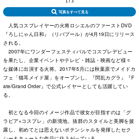
1
/
3
写真をすべて見る
人気コスプレイヤーの火将ロシエルのファーストDVD
『ろしにゃん日和』（リバプール）が4月19日にリリース
される。
2007年にワンダーフェスティバルでコスプレデビュー
を果たし、企業イベントやテレビ・雑誌・映画など様々
な媒体に出演する火将。2017年5月には秋葉原でメイドカ
フェ「猫耳メイド屋」をオープンし、『閃乱カグラ』『F
ate/Grand Order』で公式レイヤーとしても活躍してい
る。
初となる今回のイメージ作品で彼女が目指すのは「グ
ラビア×コスプレ」の新境地。抜群のスタイルと美脚を披
露し、初めてとは思えないポテンシャルを発揮したセク
シー＆キュートな作品に仕上がっている。