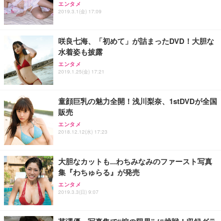
【純正品】27"ゲーミングモニター DualSense 充電
ネオ・ルーライフ ネオ・オムツ L 中型犬用 26枚入
エンタメ
ワーク チェア 強化バックレスト 30度ロッキング機
フック付き（CFI-ZDM1J）
り 単品
2019.3.1(金) 17:09
能 人間工学 椅子 腰サポート 90度跳ね上げ式アーム
レスト 3Dヘッドレスト ハンガー付き 高反発クッシ
￥49,979
￥1,800
￥7,680
ョン PCチェア 通気性メッシュ ゲーミング/勉強/事
咲良七海、「初めて」が詰まったDVD！大胆な
務用 おしゃれ パソコンチェア (ブラック)
水着姿も披露
Sezlife オフィスチェア デスクチェア 疲れない テレ
【整備済み品】Dell E2724HS 27インチ 液晶モニタ
Smart Basic(スマートベーシック) 【Amazon.co.jp
エンタメ
ワーク チェア 強化バックレスト 30度ロッキング機
ー フルHD（1920×1080）VA 非光沢 HDMI/DisplayP
限定】 Smart Basic アイリスオーヤマ ペットシーツ
2019.1.25(金) 17:21
能 人間工学 椅子 腰サポート 90度跳ね上げ式アーム
ort/VGA スピーカー内蔵 高さ調整 スイベル VESA対
超厚型 お徳用 ワイド 100枚入 (x 1) (ケース販売)
レスト 3Dヘッドレスト ハンガー付き 高反発クッシ
応 ComfortView ビジネス向け
￥7,680
￥15,800
￥3,670
ョン PCチェア 通気性メッシュ ゲーミング/勉強/事
童顔巨乳の魅力全開！浅川梨奈、1stDVDが全国
務用 おしゃれ パソコンチェア (ホワイト)
販売
ANDWINT オフィスチェア デスクチェア 肘なし メ
【MiniLED/24.5inch/280Hz/FHD】GRAPHT THE S
アイリスオーヤマ ペットシーツ 超厚型 お徳用 レギ
ッシュ 通気性 ランバーサポート付き 腰サポート ガ
HOOTER Gaming Monitor 24” Essential ゲーミン
エンタメ
ュラー 200枚入【Amazon.co.jp限定】
ス圧無段階昇降 360度回転 キャスター付き コンパク
グモニター QD 24.5インチ 1ms FHD 量子ドット 残
2018.12.12(水) 17:23
ト 幅52×奥行58.5×高さ84～96cm テレワーク 在宅
像低減 (3年保証 | 輝点保証 | 日本メーカー)
￥3,731
￥4,139
￥34,980
勤務 ブラック
大胆なカットも...わちみなみのファースト写真
集『わちゅらる』が発売
エンタメ
2019.3.3(日) 9:07