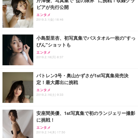
芹澤優、写真集で“掟の限界” に挑戦！収録グラ
ビアが先行公開
エンタメ
2019.3.1(金) 18:46
小島梨里杏、初写真集でバスタオル一枚の"すっ
ぴん"ショットも
エンタメ
2019.2.18(月) 8:37
パトレン3号・奥山かずさが1st写真集発売決
定！最大露出に挑戦
エンタメ
2019.2.16(土) 9:33
安座間美優、1st写真集で初のランジェリー撮影
に挑戦！
エンタメ
2019.2.14(木) 17:50