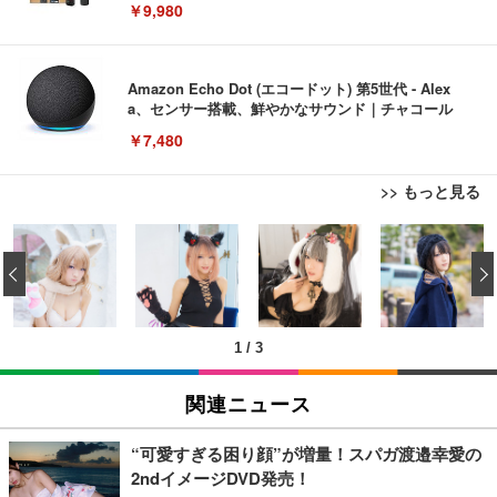
￥9,980
Amazon Echo Dot (エコードット) 第5世代 - Alex
a、センサー搭載、鮮やかなサウンド｜チャコール
￥7,480
>> もっと見る
[EdoErgo] オフィスチェア 椅子 テレワーク 疲れな
EIZO ビジネス向けプレミアムモニター | FlexScan
Amazonベーシック ペットシーツ 薄型 レギュラー 1
い 跳ね上げ式アームレスト コンパクト 約105度ロッ
EV3240X-WT | 31.5型4K UHD・USB Type-C・ホワ
‹
回使い捨て 無香料 ホワイト 300枚
キング pc 事務椅子 360度回転 座面昇降 強化ナイロ
イト
ン樹脂ベース 通気性メッシュ 在宅ワーク H-WY01
￥3,373
￥5,699
￥105,595
(黒網+黒枠+黒足)
1
/
3
EIZO ビジネス向けプレミアムモニター | FlexScan
SIHOO B100 オフィスチェア／デスクチェア メッシ
Amazonベーシック ペットシーツ 厚型 ワイド 42枚
EV2740X-WT | 27.0型4K UHD・USB Type-C・ホワ
ュチェア 人間工学 疲れない ブラック
x2袋(84枚) ホワイト(吸収面:ライトブルー)
関連ニュース
イト
￥27,999
￥3,234
￥109,572
“可愛すぎる困り顔”が増量！スパガ渡邉幸愛の
2ndイメージDVD発売！
Sezlife オフィスチェア デスクチェア 疲れない テレ