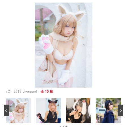
（C）2019 Liverpool
全 10 枚
‹