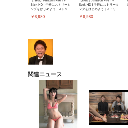
【New】Amazon Fire TV
【New】Amazon Fire TV
Stick HD | 手軽にストリーミ
Stick HD | 手軽にストリーミ
ングをはじめよう | ストリー
ングをはじめよう | ストリー
ミングメディアプレイヤー
ミングメディアプレイヤー
￥6,980
￥6,980
関連ニュース
EIZO ビジネス向けプレミア
EIZO ビジネス向けプレミア
【純
[EdoErgo] オフィスチェア 椅
Amazonベーシック ペットシ
SIHOO B100 オフィスチェア
Amazonベーシック ペットシ
ムモニター | FlexScan
ムモニター | FlexScan
ニタ
子 テレワーク 疲れない 跳ね
ーツ 薄型 レギュラー 1回使い
／デスクチェア メッシュチェ
ーツ 厚型 ワイド 42枚x2袋(84
EV3240X-WT | 31.5型4K
EV2740X-WT | 27.0型4K
ク付
上げ式アームレスト コンパク
捨て 無香料 ホワイト 300枚
ア 人間工学 疲れない ブラッ
枚) ホワイト(吸収面:ライトブ
UHD・USB Type-C・ホワイ
UHD・USB Type-C・ホワイ
ト 約105度ロッキング pc 事務
￥105,595
￥109,572
ク
ルー)
￥4
ト
ト
￥5,699
￥3,373
￥27,999
￥3,234
椅子 360度回転 座面昇降 強化
ナイロン樹脂ベース 通気性メ
ッシュ 在宅ワーク H-
WY01(黒網+黒枠+黒足)