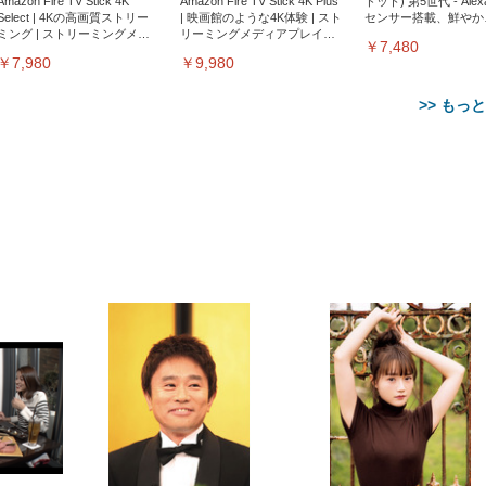
Amazon Fire TV Stick 4K
Amazon Fire TV Stick 4K Plus
ドット) 第5世代 - Ale
Select | 4Kの高画質ストリー
| 映画館のような4K体験 | スト
センサー搭載、鮮やか
ミング | ストリーミングメデ
リーミングメディアプレイヤ
サウンド｜チャコール
￥7,480
ィアプレイヤー
ー
￥7,980
￥9,980
>> もっ
【整備済み品】Dell
【MiniLED/24.5inch/280Hz/
正品】27"ゲーミングモ
ANDWINT オフィスチ
アイリスオーヤマ ペ
Sezlife オフィスチェア デスク
ネオ・ルーライフ ネオ・オム
E2724HS 27インチ 液晶モ
Sezlife オフィスチェア デスク
Smart Basic(スマートベーシ
GRAPHT THE SHOOTER
ー DualSense 充電フッ
ア デスクチェア 肘なし
シーツ 超厚型 お徳用 
チェア 疲れない テレワーク
ツ L 中型犬用 26枚入り 単品
ニター フル
チェア 疲れない テレワーク
ック) 【Amazon.co.jp限定】
Gaming Monitor 24” Essential
き（CFI-ZDM1J）
ッシュ 通気性 ランバ
ュラー 200枚入
チェア 強化バックレスト 30
HD（1920×1080）VA 非光
チェア 強化バックレスト 30度
Smart Basic アイリスオーヤマ
ーミングモニター QD 24.5イ
ポート付き 腰サポート
【Amazon.co.jp限定】
￥1,800
￥15,800
￥34,980
9,979
度ロッキング機能 人間工学 椅
沢 HDMI/DisplayPort/VGA
ロッキング機能 人間工学 椅子
ペットシーツ 超厚型 お徳用
￥4,139
￥3,731
1ms FHD 量子ドット 残像低減
ス圧無段階昇降 360度
￥7,680
￥7,680
￥3,670
子 腰サポート 90度跳ね上げ
スピーカー内蔵 高さ調整 ス
腰サポート 90度跳ね上げ式ア
ワイド 100枚入 (x 1) (ケース
年保証 | 輝点保証 | 日本メーカ
転 キャスター付き コ
式アームレスト 3Dヘッドレス
イベル VESA対応
ームレスト 3Dヘッドレスト
販売)
クト 幅52×奥行58.5×
ト ハンガー付き 高反発クッシ
ComfortView ビジネス向け
ハンガー付き 高反発クッショ
84～96cm テレワーク
ョン PCチェア 通気性メッシ
ン PCチェア 通気性メッシュ
宅勤務 ブラック
ュ ゲーミング/勉強/事務用 お
ゲーミング/勉強/事務用 おし
しゃれ パソコンチェア (ブラ
ゃれ パソコンチェア (ホワイ
ック)
ト)