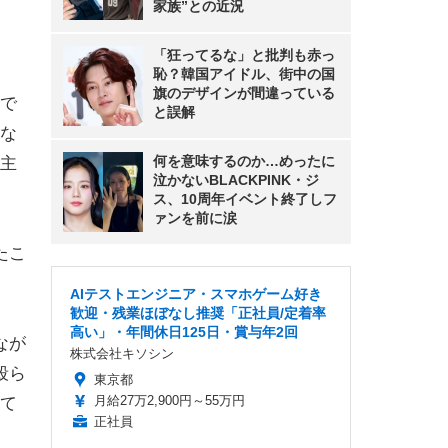
家族”との近況
「狂ってるな」と批判も赤っ
恥？韓国アイドル、街中の国
旗のデザインが間違っている
で
と誤解
な
何を意味するのか…めったに
主
泣かないBLACKPINK・ジ
ス、10周年イベント終了しフ
ァンを前に涙
たこ
AIテストエンジニア・スマホゲーム好き
歓迎・残業ほぼなし推奨「正社員/定着率
高い」・年間休日125日・賞与年2回
なが
株式会社キソシン
殴ら
東京都
月給27万2,900円～55万円
て
正社員