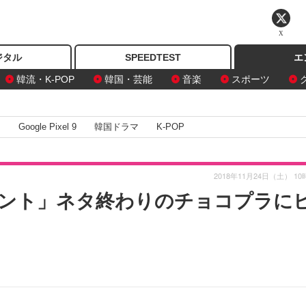
X
ジタル
SPEEDTEST
エ
韓流・K-POP
韓国・芸能
音楽
スポーツ
I
Google Pixel 9
韓国ドラマ
K-POP
2018年11月24日（土） 10
ント」ネタ終わりのチョコプラに