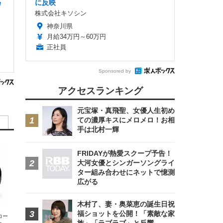
に反映
/
株式会社キソシン
神奈川県
月給34万円～60万円
正社員
Sponsored by
アクセスランキング
元宝塚・真飛聖、女優人生初め
ての濃厚キスにメロメロ！お相
手は北村一輝
FRIDAYが熱愛スクープ予告！
大河女優とシンガーソングライ
ター組み合わせにネットで憶測
広がる
木村了、妻・奥菜恵の誕生日祝
福ショットを公開！「素敵な家
エコー