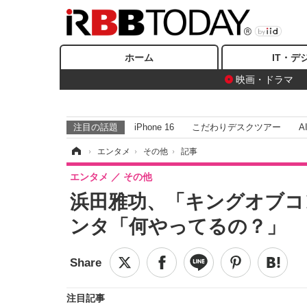
ホーム
IT・デ
映画・ドラマ
注目の話題
iPhone 16
こだわりデスクツアー
A
ホーム
›
エンタメ
›
その他
›
記事
エンタメ
その他
浜田雅功、「キングオブコ
ンタ「何やってるの？」
注目記事