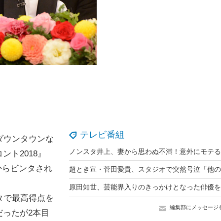
テレビ番組
ダウンタウンな
ト2018』
からビンタされ
タで最高得点を
編集部にメッセージ
ったが2本目