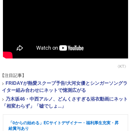
《KT》
【注目記事】
>
FRIDAYが熱愛スクープ予告!大河女優とシンガーソングラ
イター組み合わせにネットで憶測広がる
>
乃木坂46・中西アルノ、どんくさすぎる浴衣動画にネット
「相変わらず」「嘘でしょ...」
「0からの始める」ECサイトデザイナー・福利厚生充実・昇
給賞与あり