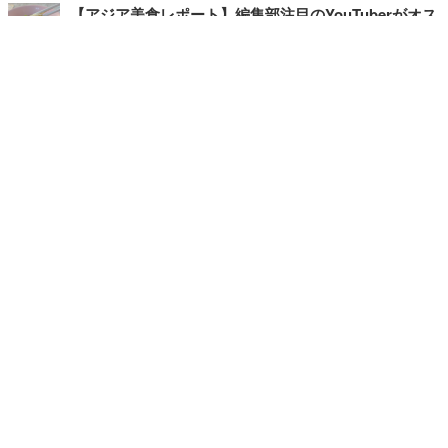
【アジア美食レポート】編集部注目のYouTuberがオス
スメ！タイ・バンコクに行ったら食べたいグルメをチ
ェック
【エンタメRBB】注目の人にインタビュー
【坂道グループニュース】ーエンタメRBBー
今観るべきオススメ「韓国ドラマ」
快適デスクのヒントが満載！こだわりデスクツアー
【進化するオフィス】