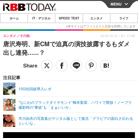
MENU
CLOSE
ホーム
IT・デジタル
SPEED TEST
エンタメ
ライフ
ホーム
IT・デジタル
エンタメ
その他
2018.10.15（月）17:06
唐沢寿明、新CMで迫真の演技披露するもダメ
IT・デジタルTOP
スマートフォン
SPEED TEST
出し連発......？
ネタ
ガジェット・ツール
エンタメ
ショッピング
その他
エンタメTOP
映画・ドラマ
ライフ
注目記事
韓流・K-POP
韓国・芸能
ライフTOP
グルメ
リリース一覧
10G光回線導入レポ
音楽
スポーツ
ペット
ショッピング
プッシュ通知の停止方法
“なにわのブラックダイヤモンド”橋本梨菜、ハワイで開放！ノーブラ
撮影時の“事故”も「まぁいいか」
グラビア
ブログ
その他
市川由衣の写真集がデジタル版として復活「グラビアの面白さ伝わる
ショッピング
その他
といいな」