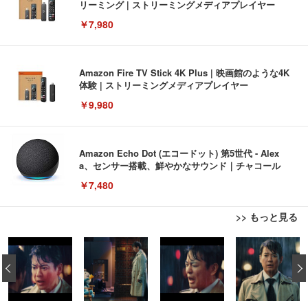
リーミング | ストリーミングメディアプレイヤー
￥7,980
Amazon Fire TV Stick 4K Plus | 映画館のような4K
体験 | ストリーミングメディアプレイヤー
￥9,980
Amazon Echo Dot (エコードット) 第5世代 - Alex
a、センサー搭載、鮮やかなサウンド｜チャコール
￥7,480
>> もっと見る
[EdoErgo] オフィスチェア 椅子 テレワーク 疲れな
EIZO ビジネス向けプレミアムモニター | FlexScan
Amazonベーシック ペットシーツ 薄型 レギュラー 1
い 跳ね上げ式アームレスト コンパクト 約105度ロッ
EV3240X-WT | 31.5型4K UHD・USB Type-C・ホワ
‹
回使い捨て 無香料 ホワイト 300枚
キング pc 事務椅子 360度回転 座面昇降 強化ナイロ
イト
ン樹脂ベース 通気性メッシュ 在宅ワーク H-WY01
￥3,373
￥5,699
￥105,595
(黒網+黒枠+黒足)