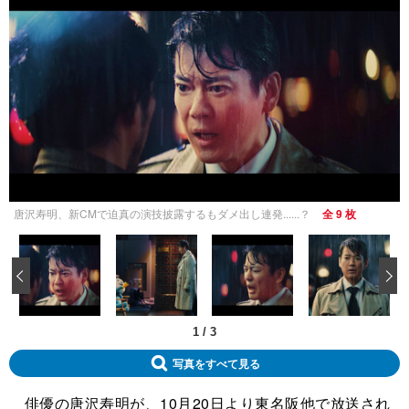
唐沢寿明、新CMで迫真の演技披露するもダメ出し連発......？
全 9 枚
‹
1
/
3
写真をすべて見る
俳優の唐沢寿明が、10月20日より東名阪他で放送され