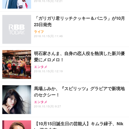
2018.10.15(月) 12:21
「ガリガリ君リッチクッキー＆バニラ」が10月
23日発売
ライフ
2018.10.15(月) 11:46
明石家さんま、自身の恋人役を熱演した新川優
愛にメロメロ！
エンタメ
2018.10.15(月) 12:19
馬場ふみか、『スピリッツ』グラビアで新境地
のセクシー！
エンタメ
2018.10.15(月) 9:27
【10月15日誕生日の芸能人】キムラ緑子、Nik