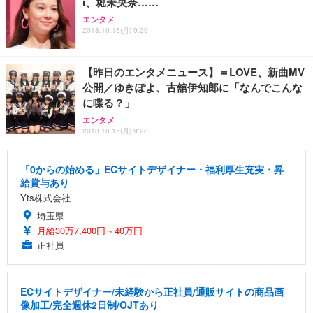
i、堀未央奈……
エンタメ
2018.10.15(月) 9:29
【昨日のエンタメニュース】＝LOVE、新曲MV
公開／ゆきぽよ、古舘伊知郎に「なんでこんな
に喋る？」
エンタメ
2018.10.15(月) 9:28
「0からの始める」ECサイトデザイナー・福利厚生充実・昇
給賞与あり
Yts株式会社
埼玉県
月給30万7,400円～40万円
正社員
ECサイトデザイナー/未経験から正社員/通販サイトの商品画
像加工/完全週休2日制/OJTあり