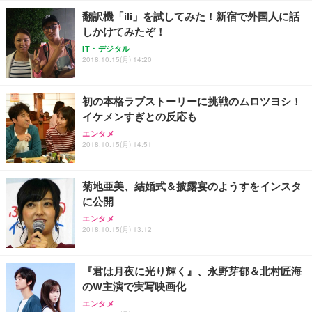
翻訳機「ili」を試してみた！新宿で外国人に話
しかけてみたぞ！
IT・デジタル
2018.10.15(月) 14:20
初の本格ラブストーリーに挑戦のムロツヨシ！
イケメンすぎとの反応も
エンタメ
2018.10.15(月) 14:51
菊地亜美、結婚式＆披露宴のようすをインスタ
に公開
エンタメ
2018.10.15(月) 13:12
『君は月夜に光り輝く』、永野芽郁＆北村匠海
のW主演で実写映画化
エンタメ