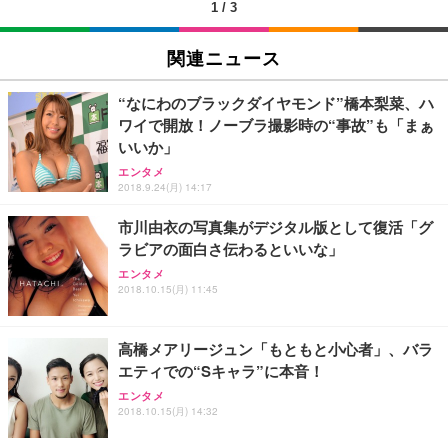
1
/
3
EIZO ビジネス向けプレミアムモニター | FlexScan
SIHOO B100 オフィスチェア／デスクチェア メッシ
Amazonベーシック ペットシーツ 厚型 ワイド 42枚
EV2740X-WT | 27.0型4K UHD・USB Type-C・ホワ
ュチェア 人間工学 疲れない ブラック
x2袋(84枚) ホワイト(吸収面:ライトブルー)
関連ニュース
イト
￥27,999
￥3,234
￥109,572
“なにわのブラックダイヤモンド”橋本梨菜、ハ
ワイで開放！ノーブラ撮影時の“事故”も「まぁ
Sezlife オフィスチェア デスクチェア 疲れない テレ
いいか」
【純正品】27"ゲーミングモニター DualSense 充電
ネオ・ルーライフ ネオ・オムツ L 中型犬用 26枚入
ワーク チェア 強化バックレスト 30度ロッキング機
フック付き（CFI-ZDM1J）
り 単品
エンタメ
能 人間工学 椅子 腰サポート 90度跳ね上げ式アーム
2018.9.24(月) 14:17
レスト 3Dヘッドレスト ハンガー付き 高反発クッシ
￥49,979
￥1,800
￥7,680
ョン PCチェア 通気性メッシュ ゲーミング/勉強/事
市川由衣の写真集がデジタル版として復活「グ
務用 おしゃれ パソコンチェア (ブラック)
ラビアの面白さ伝わるといいな」
Sezlife オフィスチェア デスクチェア 疲れない テレ
【整備済み品】Dell E2724HS 27インチ 液晶モニタ
Smart Basic(スマートベーシック) 【Amazon.co.jp
エンタメ
ワーク チェア 強化バックレスト 30度ロッキング機
ー フルHD（1920×1080）VA 非光沢 HDMI/DisplayP
限定】 Smart Basic アイリスオーヤマ ペットシーツ
2018.10.15(月) 11:45
能 人間工学 椅子 腰サポート 90度跳ね上げ式アーム
ort/VGA スピーカー内蔵 高さ調整 スイベル VESA対
超厚型 お徳用 ワイド 100枚入 (x 1) (ケース販売)
レスト 3Dヘッドレスト ハンガー付き 高反発クッシ
応 ComfortView ビジネス向け
￥7,680
￥15,800
￥3,670
ョン PCチェア 通気性メッシュ ゲーミング/勉強/事
高橋メアリージュン「もともと小心者」、バラ
務用 おしゃれ パソコンチェア (ホワイト)
エティでの“Sキャラ”に本音！
ANDWINT オフィスチェア デスクチェア 肘なし メ
【MiniLED/24.5inch/280Hz/FHD】GRAPHT THE S
アイリスオーヤマ ペットシーツ 超厚型 お徳用 レギ
ッシュ 通気性 ランバーサポート付き 腰サポート ガ
HOOTER Gaming Monitor 24” Essential ゲーミン
エンタメ
ュラー 200枚入【Amazon.co.jp限定】
ス圧無段階昇降 360度回転 キャスター付き コンパク
グモニター QD 24.5インチ 1ms FHD 量子ドット 残
2018.10.15(月) 14:32
ト 幅52×奥行58.5×高さ84～96cm テレワーク 在宅
像低減 (3年保証 | 輝点保証 | 日本メーカー)
￥3,731
￥4,139
￥34,980
勤務 ブラック