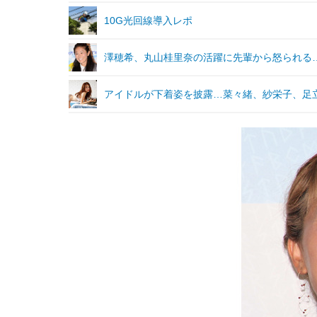
10G光回線導入レポ
澤穂希、丸山桂里奈の活躍に先輩から怒られる
アイドルが下着姿を披露…菜々緒、紗栄子、足