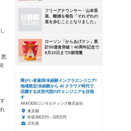
フリーアナウンサー・山本里
菜、離婚を報告「それぞれの
道を歩むこととなりました」
し
ローソン「からあげクン」累
計50億食突破！40周年記念で
8月10日まで2個増量
う悪
同
障がい者雇用/未経験インフラエンジニア/
地域限定/未経験から AI クラウド時代で
活躍する次世代型のITエンジニアを目指
す
す
AKKODiSコンサルティング株式会社
れ
東京都
年収306万円～329万円
正社員