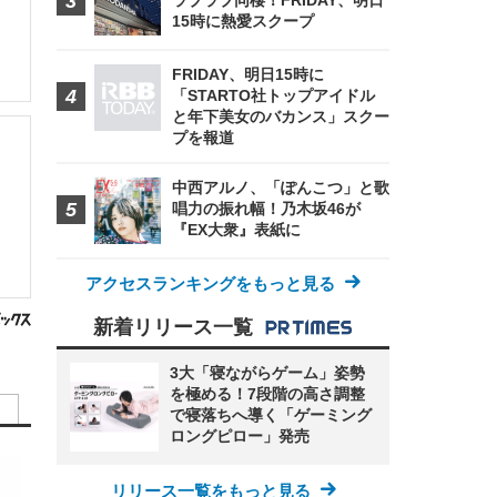
ラブラブ同棲！FRIDAY、明日
15時に熱愛スクープ
FRIDAY、明日15時に
「STARTO社トップアイドル
と年下美女のバカンス」スクー
プを報道
中西アルノ、「ぽんこつ」と歌
唱力の振れ幅！乃木坂46が
『EX大衆』表紙に
アクセスランキングをもっと見る
新着リリース一覧
3大「寝ながらゲーム」姿勢
を極める！7段階の高さ調整
で寝落ちへ導く「ゲーミング
ロングピロー」発売
リリース一覧をもっと見る