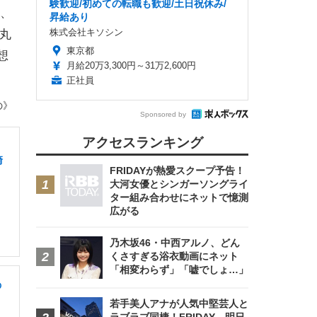
験歓迎/初めての転職も歓迎/土日祝休み/
、
昇給あり
株式会社キソシン
、丸
東京都
想
月給20万3,300円～31万2,600円
正社員
の》
Sponsored by
アクセスランキング
崎
FRIDAYが熱愛スクープ予告！
大河女優とシンガーソングライ
ター組み合わせにネットで憶測
広がる
乃木坂46・中西アルノ、どん
くさすぎる浴衣動画にネット
「相変わらず」「嘘でしょ…」
の
若手美人アナが人気中堅芸人と