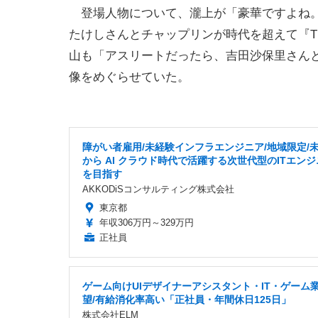
登場人物について、瀧上が「豪華ですよね。
たけしさんとチャップリンが時代を超えて『TH
山も「アスリートだったら、吉田沙保里さんと
像をめぐらせていた。
障がい者雇用/未経験インフラエンジニア/地域限定/
から AI クラウド時代で活躍する次世代型のITエン
を目指す
AKKODiSコンサルティング株式会社
東京都
年収306万円～329万円
正社員
ゲーム向けUIデザイナーアシスタント・IT・ゲーム
望/有給消化率高い「正社員・年間休日125日」
株式会社ELM