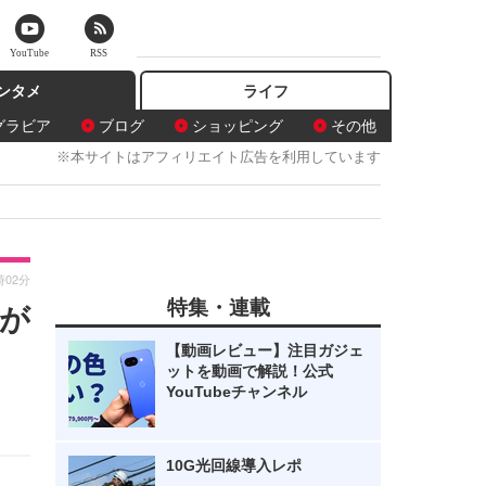
YouTube
RSS
ンタメ
ライフ
グラビア
ブログ
ショッピング
その他
※本サイトはアフィリエイト広告を利用しています
時02分
特集・連載
が
【動画レビュー】注目ガジェ
ットを動画で解説！公式
YouTubeチャンネル
10G光回線導入レポ