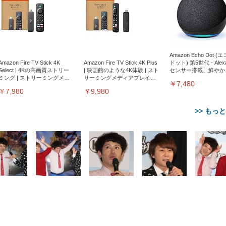
Amazon Echo Dot (
Amazon Fire TV Stick 4K
Amazon Fire TV Stick 4K Plus
ドット) 第5世代 - Ale
Select | 4Kの高画質ストリー
| 映画館のような4K体験 | スト
センサー搭載、鮮やか
ミング | ストリーミングメデ
リーミングメディアプレイヤ
サウンド｜チャコール
￥7,480
ィアプレイヤー
ー
￥7,980
￥9,980
>> もっ
【整備済み品】Dell
【MiniLED/24.5inch/280Hz/
正品】27"ゲーミングモ
ANDWINT オフィスチ
アイリスオーヤマ ペ
Sezlife オフィスチェア デスク
ネオ・ルーライフ ネオ・オム
E2724HS 27インチ 液晶モ
Sezlife オフィスチェア デスク
Smart Basic(スマートベーシ
GRAPHT THE SHOOTER
ー DualSense 充電フッ
ア デスクチェア 肘なし
シーツ 超厚型 お徳用 
チェア 疲れない テレワーク
ツ L 中型犬用 26枚入り 単品
ニター フル
チェア 疲れない テレワーク
ック) 【Amazon.co.jp限定】
Gaming Monitor 24” Essential
き（CFI-ZDM1J）
ッシュ 通気性 ランバ
ュラー 200枚入
チェア 強化バックレスト 30
HD（1920×1080）VA 非光
チェア 強化バックレスト 30度
Smart Basic アイリスオーヤマ