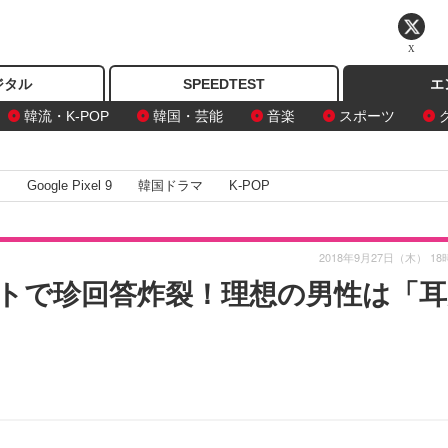
X
ジタル
SPEEDTEST
エ
韓流・K-POP
韓国・芸能
音楽
スポーツ
I
Google Pixel 9
韓国ドラマ
K-POP
2018年9月27日（木） 18
トで珍回答炸裂！理想の男性は「耳