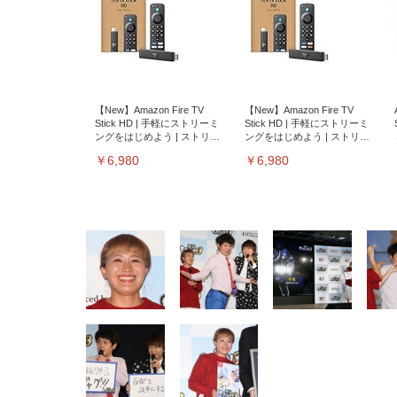
【New】Amazon Fire TV
【New】Amazon Fire TV
Stick HD | 手軽にストリーミ
Stick HD | 手軽にストリーミ
ングをはじめよう | ストリー
ングをはじめよう | ストリー
ミングメディアプレイヤー
ミングメディアプレイヤー
￥6,980
￥6,980
EIZO ビジネス向けプレミア
EIZO ビジネス向けプレミア
【純
[EdoErgo] オフィスチェア 椅
Amazonベーシック ペットシ
SIHOO B100 オフィスチェア
Amazonベーシック ペットシ
ムモニター | FlexScan
ムモニター | FlexScan
ニタ
子 テレワーク 疲れない 跳ね
ーツ 薄型 レギュラー 1回使い
／デスクチェア メッシュチェ
ーツ 厚型 ワイド 42枚x2袋(84
EV3240X-WT | 31.5型4K
EV2740X-WT | 27.0型4K
ク付
上げ式アームレスト コンパク
捨て 無香料 ホワイト 300枚
ア 人間工学 疲れない ブラッ
枚) ホワイト(吸収面:ライトブ