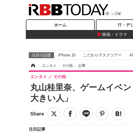
ホーム
IT・デ
映画・ドラマ
注目の話題
iPhone 16
こだわりデスクツアー
A
ホーム
›
エンタメ
›
その他
›
記事
エンタメ
その他
丸山桂里奈、ゲームイベン
大きい人」
注目記事