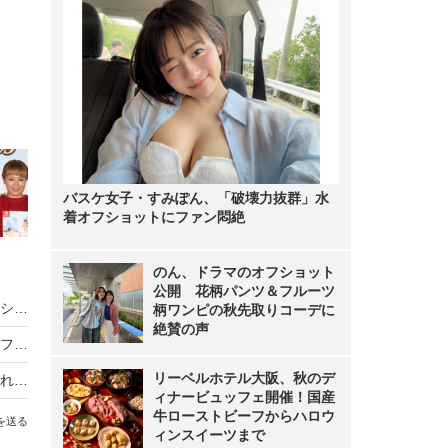
バスケ女子・すみぽん、「破壊力抜群」水
着オフショットにファン悶絶
のん、ドラマのオフショット
公開 花柄パンツ＆フルーツ
バスケ女子・すみぽん、「破壊力抜群」水着オフショットにファン悶絶
柄ワンピの秋先取りコーデに
絶賛の声
のん、ドラマのオフショット公開 花柄パンツ＆フルーツ柄ワンピの秋先取りコーデに絶賛の声
リーベルホテル大阪、秋のデ
フリーアナウンサー・山本里菜、離婚を報告「それぞれの道を歩むこととなりました」
ィナービュッフェ開催！国産
牛ローストビーフからハロウ
を送る
ィンスイーツまで