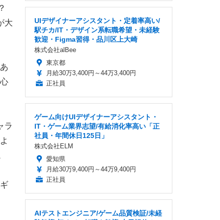
？
UIデザイナーアシスタント・定着率高い/
が大
駅チカ/IT・デザイン系転職希望・未経験
歓迎・Figma習得・品川区上大崎
株式会社alBee
東京都
あ
月給30万3,400円～44万3,400円
心
正社員
ゲーム向けUIデザイナーアシスタント・
ャラ
IT・ゲーム業界志望/有給消化率高い「正
社員・年間休日125日」
よ
株式会社ELM
。
愛知県
月給30万9,400円～44万9,400円
正社員
ギ
AIテストエンジニア/ゲーム品質検証/未経