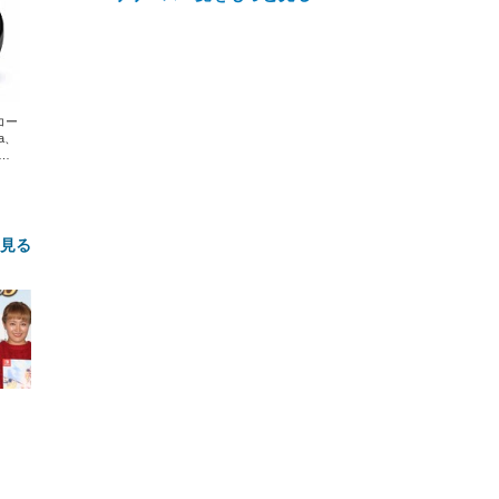
エコー
xa、
な
と見る
FHD】
ェ
ット
 メ
レギ
 ゲ
ーサ