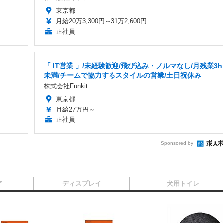
東京都
月給20万3,300円～31万2,600円
正社員
「 IT営業 」/未経験歓迎/飛び込み・ノルマなし/月残業3h
未満/チームで協力するスタイルの営業/土日祝休み
株式会社Funkit
東京都
月給27万円～
正社員
Sponsored by
ア
ディスプレイ
犬用トイレ