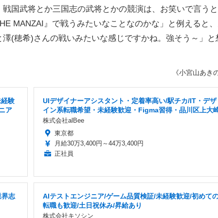
戦国武将とか三国志の武将とかの競演は、お笑いで言うと
E MANZAI』で戦うみたいなことなのかな」と例えると
澤(穂希)さんの戦いみたいな感じですかね。強そう～」と
《小宮山あき
未経験
UIデザイナーアシスタント・定着率高い/駅チカ/IT・デザ
ジニア
イン系転職希望・未経験歓迎・Figma習得・品川区上大
株式会社alBee
東京都
月給30万3,400円～44万3,400円
正社員
業界志
AIテストエンジニア/ゲーム品質検証/未経験歓迎/初めて
転職も歓迎/土日祝休み/昇給あり
株式会社キソシン