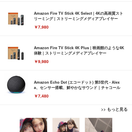
Amazon Fire TV Stick 4K Select | 4Kの高画質スト
リーミング | ストリーミングメディアプレイヤー
￥7,980
Amazon Fire TV Stick 4K Plus | 映画館のような4K
体験 | ストリーミングメディアプレイヤー
￥9,980
Amazon Echo Dot (エコードット) 第5世代 - Alex
a、センサー搭載、鮮やかなサウンド｜チャコール
￥7,480
>> もっと見る
[EdoErgo] オフィスチェア 椅子 テレワーク 疲れな
EIZO ビジネス向けプレミアムモニター | FlexScan
Amazonベーシック ペットシーツ 薄型 レギュラー 1
い 跳ね上げ式アームレスト コンパクト 約105度ロッ
EV3240X-WT | 31.5型4K UHD・USB Type-C・ホワ
回使い捨て 無香料 ホワイト 300枚
キング pc 事務椅子 360度回転 座面昇降 強化ナイロ
イト