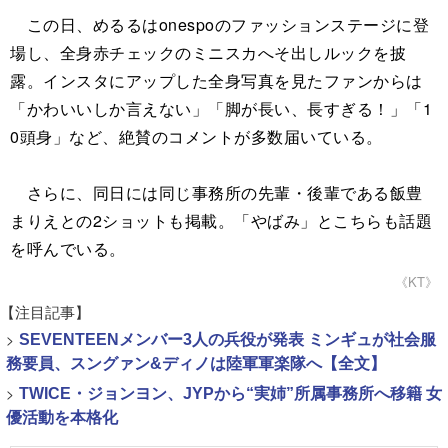
この日、めるるはonespoのファッションステージに登
場し、全身赤チェックのミニスカへそ出しルックを披
露。インスタにアップした全身写真を見たファンからは
「かわいいしか言えない」「脚が長い、長すぎる！」「1
0頭身」など、絶賛のコメントが多数届いている。
さらに、同日には同じ事務所の先輩・後輩である飯豊
まりえとの2ショットも掲載。「やばみ」とこちらも話題
を呼んでいる。
《KT》
【注目記事】
>
SEVENTEENメンバー3人の兵役が発表 ミンギュが社会服
務要員、スングァン&ディノは陸軍軍楽隊へ【全文】
>
TWICE・ジョンヨン、JYPから“実姉”所属事務所へ移籍 女
優活動を本格化