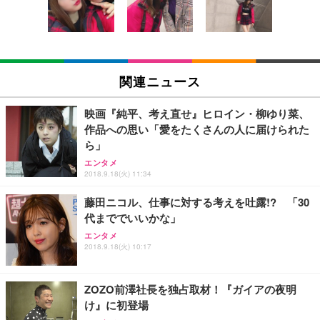
ン樹脂ベース 通気性メッシュ 在宅ワーク H-WY01
￥3,373
￥5,699
￥105,595
(黒網+黒枠+黒足)
EIZO ビジネス向けプレミアムモニター | FlexScan
SIHOO B100 オフィスチェア／デスクチェア メッシ
Amazonベーシック ペットシーツ 厚型 ワイド 42枚
EV2740X-WT | 27.0型4K UHD・USB Type-C・ホワ
ュチェア 人間工学 疲れない ブラック
x2袋(84枚) ホワイト(吸収面:ライトブルー)
関連ニュース
イト
￥27,999
￥3,234
￥109,572
映画『純平、考え直せ』ヒロイン・柳ゆり菜、
作品への思い「愛をたくさんの人に届けられた
Sezlife オフィスチェア デスクチェア 疲れない テレ
ら」
【純正品】27"ゲーミングモニター DualSense 充電
ネオ・ルーライフ ネオ・オムツ L 中型犬用 26枚入
ワーク チェア 強化バックレスト 30度ロッキング機
フック付き（CFI-ZDM1J）
り 単品
エンタメ
能 人間工学 椅子 腰サポート 90度跳ね上げ式アーム
2018.9.18(火) 11:34
レスト 3Dヘッドレスト ハンガー付き 高反発クッシ
￥49,979
￥1,800
￥7,680
ョン PCチェア 通気性メッシュ ゲーミング/勉強/事
藤田ニコル、仕事に対する考えを吐露!? 「30
務用 おしゃれ パソコンチェア (ブラック)
代まででいいかな」
Sezlife オフィスチェア デスクチェア 疲れない テレ
【整備済み品】Dell E2724HS 27インチ 液晶モニタ
Smart Basic(スマートベーシック) 【Amazon.co.jp
エンタメ
ワーク チェア 強化バックレスト 30度ロッキング機
ー フルHD（1920×1080）VA 非光沢 HDMI/DisplayP
限定】 Smart Basic アイリスオーヤマ ペットシーツ
2018.9.18(火) 10:17
能 人間工学 椅子 腰サポート 90度跳ね上げ式アーム
ort/VGA スピーカー内蔵 高さ調整 スイベル VESA対
超厚型 お徳用 ワイド 100枚入 (x 1) (ケース販売)
レスト 3Dヘッドレスト ハンガー付き 高反発クッシ
応 ComfortView ビジネス向け
￥7,680
￥15,800
￥3,670
ョン PCチェア 通気性メッシュ ゲーミング/勉強/事
ZOZO前澤社長を独占取材！『ガイアの夜明
務用 おしゃれ パソコンチェア (ホワイト)
け』に初登場
ANDWINT オフィスチェア デスクチェア 肘なし メ
【MiniLED/24.5inch/280Hz/FHD】GRAPHT THE S
アイリスオーヤマ ペットシーツ 超厚型 お徳用 レギ