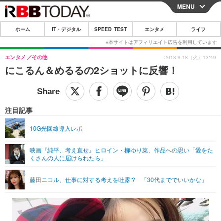
MENU
CLOSE
ホーム
IT・デジタル
SPEED TEST
エンタメ
ライフ
ホーム
IT・デジタル
エンタメ
その他
2018.9.18（火）13:49
にこるん＆めるるの2ショットに反響！
IT・デジタルTOP
スマートフォン
SPEED TEST
ネタ
ガジェット・ツール
エンタメ
注目記事
ショッピング
その他
エンタメTOP
映画・ドラマ
ライフ
10G光回線導入レポ
韓流・K-POP
韓国・芸能
ライフTOP
グルメ
リリース一覧
映画『純平、考え直せ』ヒロイン・柳ゆり菜、作品への思い「愛をた
音楽
スポーツ
ペット
ショッピング
くさんの人に届けられたら」
プッシュ通知の停止方法
グラビア
ブログ
その他
藤田ニコル、仕事に対する考えを吐露!? 「30代まででいいかな」
ショッピング
その他