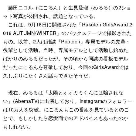
藤田ニコル（にこるん）と生見愛瑠（めるる）の2ショ
ット写真が公開され、話題となっている。
これは、9月16日に開催された「Rakuten GirlsAward 2
018 AUTUMN/WINTER」のバックステージで撮影された
もの。以前、2人は雑誌『Popteen』専属モデルの先輩・
後輩として活動。当時、専属モデルとして活動し始めた
ばかりのめるるだったが、その頃から同誌の看板モデル
だったにこるんを尊敬しており、今回のGirlsAwardでは
久しぶりにたくさん話もできたそうだ。
現在、めるるは『太陽とオオカミくんには騙されな
い』(AbemaTV)に出演しており、Instagramのフォロワー
は10万人を突破。にこるんもこの番組を見ているとのこ
とで、もしかしたら恋愛面でのアドバイスもあったのか
もしれない。