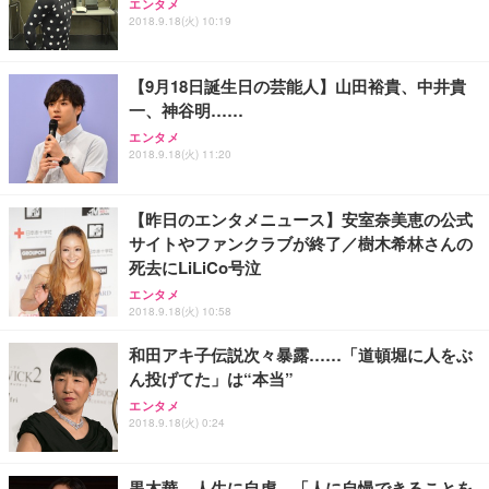
ッシュ 通気性 ランバーサポート付き 腰サポート ガ
HOOTER Gaming Monitor 24” Essential ゲーミン
エンタメ
ュラー 200枚入【Amazon.co.jp限定】
ス圧無段階昇降 360度回転 キャスター付き コンパク
グモニター QD 24.5インチ 1ms FHD 量子ドット 残
2018.9.18(火) 10:19
ト 幅52×奥行58.5×高さ84～96cm テレワーク 在宅
像低減 (3年保証 | 輝点保証 | 日本メーカー)
￥3,731
￥4,139
￥34,980
勤務 ブラック
【9月18日誕生日の芸能人】山田裕貴、中井貴
一、神谷明……
エンタメ
2018.9.18(火) 11:20
【昨日のエンタメニュース】安室奈美恵の公式
サイトやファンクラブが終了／樹木希林さんの
死去にLiLiCo号泣
エンタメ
2018.9.18(火) 10:58
和田アキ子伝説次々暴露……「道頓堀に人をぶ
ん投げてた」は“本当”
エンタメ
2018.9.18(火) 0:24
黒木華、人生に自虐…「人に自慢できることを