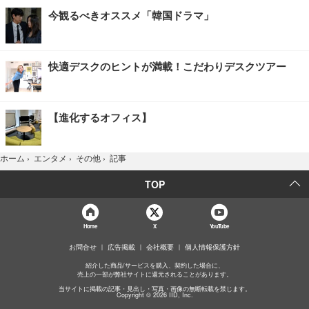
今観るべきオススメ「韓国ドラマ」
快適デスクのヒントが満載！こだわりデスクツアー
【進化するオフィス】
記事
ホーム
›
エンタメ
›
その他
›
TOP
Home
X
YouTube
お問合せ
広告掲載
会社概要
個人情報保護方針
紹介した商品/サービスを購入、契約した場合に、
売上の一部が弊社サイトに還元されることがあります。
当サイトに掲載の記事・見出し・写真・画像の無断転載を禁じます。
Copyright © 2026 IID, Inc.