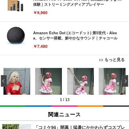
体験 | ストリーミングメディアプレイヤー
￥9,980
Amazon Echo Dot (エコードット) 第5世代 - Alex
a、センサー搭載、鮮やかなサウンド｜チャコール
￥7,480
>> もっと見る
[EdoErgo] オフィスチェア 椅子 テレワーク 疲れな
EIZO ビジネス向けプレミアムモニター | FlexScan
Amazonベーシック ペットシーツ 薄型 レギュラー 1
い 跳ね上げ式アームレスト コンパクト 約105度ロッ
EV3240X-WT | 31.5型4K UHD・USB Type-C・ホワ
‹
回使い捨て 無香料 ホワイト 300枚
キング pc 事務椅子 360度回転 座面昇降 強化ナイロ
イト
ン樹脂ベース 通気性メッシュ 在宅ワーク H-WY01
￥3,373
￥5,699
￥105,595
(黒網+黒枠+黒足)
1
/
13
EIZO ビジネス向けプレミアムモニター | FlexScan
SIHOO B100 オフィスチェア／デスクチェア メッシ
Amazonベーシック ペットシーツ 厚型 ワイド 42枚
EV2740X-WT | 27.0型4K UHD・USB Type-C・ホワ
ュチェア 人間工学 疲れない ブラック
x2袋(84枚) ホワイト(吸収面:ライトブルー)
関連ニュース
イト
￥27,999
￥3,234
￥109,572
「コミケ94」開幕！猛暑にかかわらずコスプレ