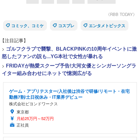
《RBB TODAY》
コミック、コミケ
コスプレ
エンタメトピックス
【注目記事】
>
ゴルフクラブで襲撃、BLACKPINKの10周年イベントに激
怒したファンの説も...YG本社で女性が暴れる
>
FRIDAYが熱愛スクープ予告!大河女優とシンガーソングラ
イター組み合わせにネットで憶測広がる
ゲーム・アプリテスター/入社後は渋谷で研修/リモート・在宅
勤務7割/土日祝休み・IT業界デビュー
株式会社ビヨンドワークス
東京都
月給25万円～52万円
正社員