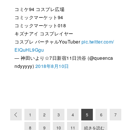
コミケ94 コスプレ広場
コミックマーケット94
コミックマーケット018
キズナアイ コスプレイヤー
コスプレ バーチャルYouTuber
pic.twitter.com/
ElQuHL9Ggu
— 神田いより☆7日新宿11日渋谷 (@queenca
ndyyyyy)
2018年8月10日
«
1
2
3
4
5
6
7
8
9
10
11
続きを読む