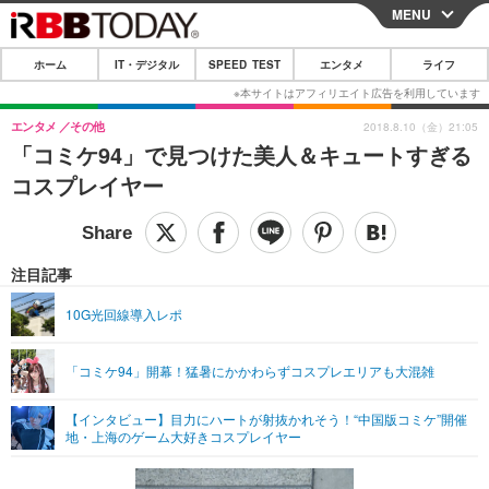
MENU
CLOSE
ホーム
IT・デジタル
SPEED TEST
エンタメ
ライフ
ホーム
IT・デジタル
エンタメ
その他
2018.8.10（金）21:05
「コミケ94」で見つけた美人＆キュートすぎる
IT・デジタルTOP
スマートフォン
SPEED TEST
コスプレイヤー
ネタ
ガジェット・ツール
エンタメ
ショッピング
その他
エンタメTOP
映画・ドラマ
ライフ
注目記事
韓流・K-POP
韓国・芸能
ライフTOP
グルメ
リリース一覧
10G光回線導入レポ
音楽
スポーツ
ペット
ショッピング
プッシュ通知の停止方法
「コミケ94」開幕！猛暑にかかわらずコスプレエリアも大混雑
グラビア
ブログ
その他
【インタビュー】目力にハートが射抜かれそう！“中国版コミケ”開催
ショッピング
その他
地・上海のゲーム大好きコスプレイヤー