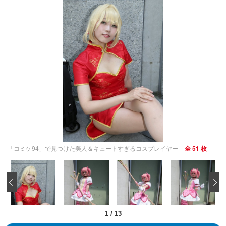
「コミケ94」で見つけた美人＆キュートすぎるコスプレイヤー
全 51 枚
‹
1
/
13