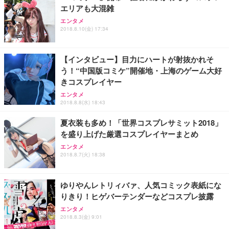
エリアも大混雑
Sezlife オフィスチェア デスクチェア 疲れない テレ
【純正品】27"ゲーミングモニター DualSense 充電
ネオ・ルーライフ ネオ・オムツ L 中型犬用 26枚入
エンタメ
ワーク チェア 強化バックレスト 30度ロッキング機
フック付き（CFI-ZDM1J）
り 単品
2018.8.10(金) 17:34
能 人間工学 椅子 腰サポート 90度跳ね上げ式アーム
レスト 3Dヘッドレスト ハンガー付き 高反発クッシ
￥49,979
￥1,800
￥7,680
ョン PCチェア 通気性メッシュ ゲーミング/勉強/事
【インタビュー】目力にハートが射抜かれそ
務用 おしゃれ パソコンチェア (ブラック)
う！“中国版コミケ”開催地・上海のゲーム大好
Sezlife オフィスチェア デスクチェア 疲れない テレ
【整備済み品】Dell E2724HS 27インチ 液晶モニタ
Smart Basic(スマートベーシック) 【Amazon.co.jp
きコスプレイヤー
ワーク チェア 強化バックレスト 30度ロッキング機
ー フルHD（1920×1080）VA 非光沢 HDMI/DisplayP
限定】 Smart Basic アイリスオーヤマ ペットシーツ
能 人間工学 椅子 腰サポート 90度跳ね上げ式アーム
ort/VGA スピーカー内蔵 高さ調整 スイベル VESA対
超厚型 お徳用 ワイド 100枚入 (x 1) (ケース販売)
エンタメ
レスト 3Dヘッドレスト ハンガー付き 高反発クッシ
応 ComfortView ビジネス向け
2018.8.8(水) 18:43
￥7,680
￥15,800
￥3,670
ョン PCチェア 通気性メッシュ ゲーミング/勉強/事
務用 おしゃれ パソコンチェア (ホワイト)
夏衣装も多め！「世界コスプレサミット2018」
を盛り上げた厳選コスプレイヤーまとめ
ANDWINT オフィスチェア デスクチェア 肘なし メ
【MiniLED/24.5inch/280Hz/FHD】GRAPHT THE S
アイリスオーヤマ ペットシーツ 超厚型 お徳用 レギ
ッシュ 通気性 ランバーサポート付き 腰サポート ガ
HOOTER Gaming Monitor 24” Essential ゲーミン
エンタメ
ュラー 200枚入【Amazon.co.jp限定】
ス圧無段階昇降 360度回転 キャスター付き コンパク
グモニター QD 24.5インチ 1ms FHD 量子ドット 残
2018.8.7(火) 18:38
ト 幅52×奥行58.5×高さ84～96cm テレワーク 在宅
像低減 (3年保証 | 輝点保証 | 日本メーカー)
￥3,731
￥4,139
￥34,980
勤務 ブラック
ゆりやんレトリィバァ、人気コミック表紙にな
りきり！ヒゲバーテンダーなどコスプレ披露
エンタメ
2018.8.3(金) 9:01