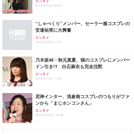
エンタメ
2018.6.4(月) 22:43
“しゃべくり”メンバー、セーラー服コスプレの
安達祐実に大興奮
エンタメ
2018.5.29(火) 7:37
乃木坂46・秋元真夏、猫のコスプレにメンバー
ドン引き!? 白石麻衣も完全沈黙
エンタメ
2018.5.1(火) 11:33
尼神インター、浅倉南コスプレのつもりがファ
ンから「まじホンコンさん」
エンタメ
2018.4.24(火) 19:46