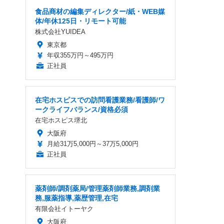
食品商材の編集ディレクター/紙・WEB媒
体/年休125日・リモート可能
株式会社YUIDEA
東京都
年収355万円～495万円
正社員
在宅ホスピスでの訪問看護業務/看護師/ワ
ークライフバランス/資格必須
在宅ホスピス堺北
大阪府
月給31万5,000円～37万5,000円
正社員
薬剤師/調剤薬局/管理薬剤師業務,調剤業
務,服薬指導,薬歴管理,在宅
有限会社イトーヤク
大阪府