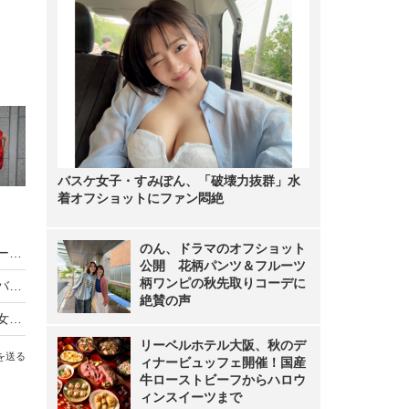
バスケ女子・すみぽん、「破壊力抜群」水
着オフショットにファン悶絶
のん、ドラマのオフショット
【コミケ105】伊織もえ、美脚あらわなレッドフードコスでコミケに参加！
公開 花柄パンツ＆フルーツ
柄ワンピの秋先取りコーデに
【コミケ105】ピョ・ウンジ、セクシー黒ストのバニーガール風衣装で来場者を悩殺！
絶賛の声
【ピックアップ】コミケ105の会場で見かけた美女コスプレイヤー11名
リーベルホテル大阪、秋のデ
を送る
ィナービュッフェ開催！国産
牛ローストビーフからハロウ
ィンスイーツまで