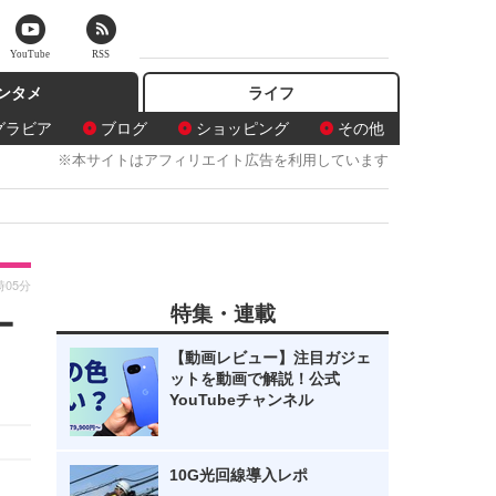
YouTube
RSS
ンタメ
ライフ
グラビア
ブログ
ショッピング
その他
※本サイトはアフィリエイト広告を利用しています
時05分
特集・連載
ー
【動画レビュー】注目ガジェ
ットを動画で解説！公式
YouTubeチャンネル
10G光回線導入レポ