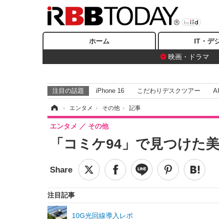
ホーム
IT・デ
映画・ドラマ
注目の話題
iPhone 16
こだわりデスクツアー
A
ホーム
›
エンタメ
›
その他
›
記事
エンタメ
その他
「コミケ94」で見つけた
注目記事
10G光回線導入レポ