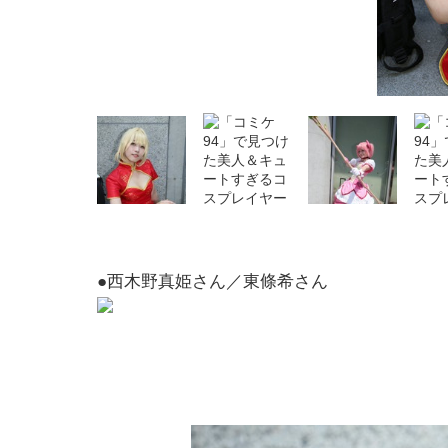
●西木野真姫さん／東條希さん