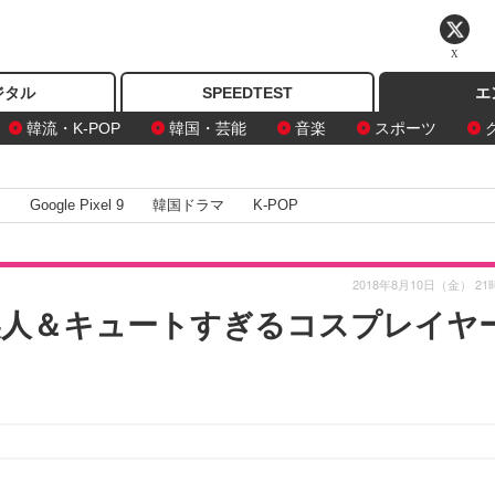
X
ジタル
SPEEDTEST
エ
韓流・K-POP
韓国・芸能
音楽
スポーツ
I
Google Pixel 9
韓国ドラマ
K-POP
2018年8月10日（金） 21
美人＆キュートすぎるコスプレイヤ