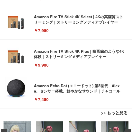
Amazon Fire TV Stick 4K Select | 4Kの高画質スト
リーミング | ストリーミングメディアプレイヤー
￥7,980
Amazon Fire TV Stick 4K Plus | 映画館のような4K
体験 | ストリーミングメディアプレイヤー
￥9,980
Amazon Echo Dot (エコードット) 第5世代 - Alex
a、センサー搭載、鮮やかなサウンド｜チャコール
￥7,480
>> もっと見る
[EdoErgo] オフィスチェア 椅子 テレワーク 疲れな
EIZO ビジネス向けプレミアムモニター | FlexScan
Amazonベーシック ペットシーツ 薄型 レギュラー 1
い 跳ね上げ式アームレスト コンパクト 約105度ロッ
EV3240X-WT | 31.5型4K UHD・USB Type-C・ホワ