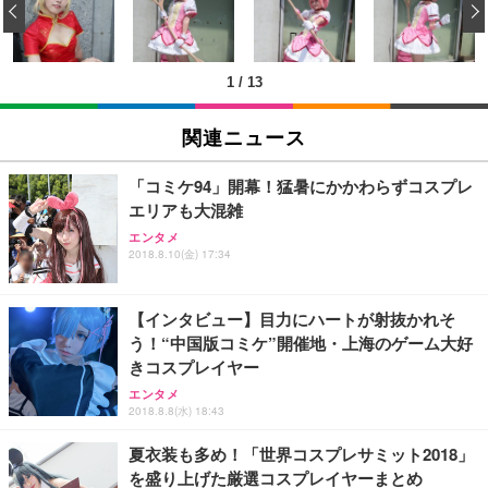
‹
回使い捨て 無香料 ホワイト 300枚
キング pc 事務椅子 360度回転 座面昇降 強化ナイロ
イト
ン樹脂ベース 通気性メッシュ 在宅ワーク H-WY01
￥3,373
￥5,699
￥105,595
(黒網+黒枠+黒足)
1
/
13
EIZO ビジネス向けプレミアムモニター | FlexScan
SIHOO B100 オフィスチェア／デスクチェア メッシ
Amazonベーシック ペットシーツ 厚型 ワイド 42枚
EV2740X-WT | 27.0型4K UHD・USB Type-C・ホワ
ュチェア 人間工学 疲れない ブラック
x2袋(84枚) ホワイト(吸収面:ライトブルー)
関連ニュース
イト
￥27,999
￥3,234
￥109,572
「コミケ94」開幕！猛暑にかかわらずコスプレ
エリアも大混雑
Sezlife オフィスチェア デスクチェア 疲れない テレ
【純正品】27"ゲーミングモニター DualSense 充電
ネオ・ルーライフ ネオ・オムツ L 中型犬用 26枚入
エンタメ
ワーク チェア 強化バックレスト 30度ロッキング機
フック付き（CFI-ZDM1J）
り 単品
2018.8.10(金) 17:34
能 人間工学 椅子 腰サポート 90度跳ね上げ式アーム
レスト 3Dヘッドレスト ハンガー付き 高反発クッシ
￥49,979
￥1,800
￥7,680
ョン PCチェア 通気性メッシュ ゲーミング/勉強/事
【インタビュー】目力にハートが射抜かれそ
務用 おしゃれ パソコンチェア (ブラック)
う！“中国版コミケ”開催地・上海のゲーム大好
Sezlife オフィスチェア デスクチェア 疲れない テレ
【整備済み品】Dell E2724HS 27インチ 液晶モニタ
Smart Basic(スマートベーシック) 【Amazon.co.jp
きコスプレイヤー
ワーク チェア 強化バックレスト 30度ロッキング機
ー フルHD（1920×1080）VA 非光沢 HDMI/DisplayP
限定】 Smart Basic アイリスオーヤマ ペットシーツ
能 人間工学 椅子 腰サポート 90度跳ね上げ式アーム
ort/VGA スピーカー内蔵 高さ調整 スイベル VESA対
超厚型 お徳用 ワイド 100枚入 (x 1) (ケース販売)
エンタメ
レスト 3Dヘッドレスト ハンガー付き 高反発クッシ
応 ComfortView ビジネス向け
2018.8.8(水) 18:43
￥7,680
￥15,800
￥3,670
ョン PCチェア 通気性メッシュ ゲーミング/勉強/事
務用 おしゃれ パソコンチェア (ホワイト)
夏衣装も多め！「世界コスプレサミット2018」
を盛り上げた厳選コスプレイヤーまとめ
ANDWINT オフィスチェア デスクチェア 肘なし メ
【MiniLED/24.5inch/280Hz/FHD】GRAPHT THE S