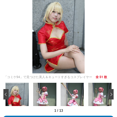
「コミケ94」で見つけた美人＆キュートすぎるコスプレイヤー
全 51 枚
‹
1
/
13