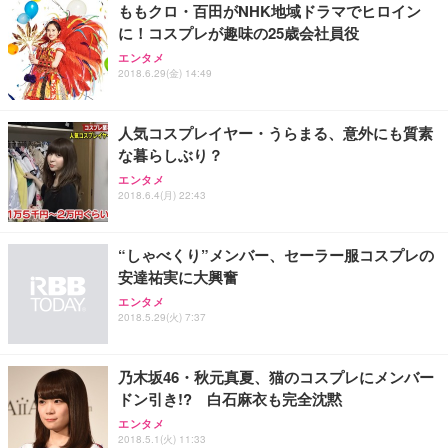
ももクロ・百田がNHK地域ドラマでヒロイン
に！コスプレが趣味の25歳会社員役
エンタメ
2018.6.29(金) 14:49
人気コスプレイヤー・うらまる、意外にも質素
な暮らしぶり？
エンタメ
2018.6.4(月) 22:43
“しゃべくり”メンバー、セーラー服コスプレの
安達祐実に大興奮
エンタメ
2018.5.29(火) 7:37
乃木坂46・秋元真夏、猫のコスプレにメンバー
ドン引き!? 白石麻衣も完全沈黙
エンタメ
2018.5.1(火) 11:33