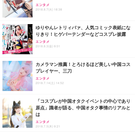
アイリスオーヤマ ペットシーツ 超厚型 お徳用 レギ
ッシュ 通気性 ランバーサポート付き 腰サポート ガ
HOOTER Gaming Monitor 24” Essential ゲーミン
エンタメ
ュラー 200枚入【Amazon.co.jp限定】
ス圧無段階昇降 360度回転 キャスター付き コンパク
グモニター QD 24.5インチ 1ms FHD 量子ドット 残
2018.8.7(火) 18:38
ト 幅52×奥行58.5×高さ84～96cm テレワーク 在宅
像低減 (3年保証 | 輝点保証 | 日本メーカー)
￥3,731
￥4,139
￥34,980
勤務 ブラック
ゆりやんレトリィバァ、人気コミック表紙にな
りきり！ヒゲバーテンダーなどコスプレ披露
エンタメ
2018.8.3(金) 9:01
カメラマン推薦！とろけるほど美しい中国コス
プレイヤー、三刀
エンタメ
2018.7.14(土) 14:52
「コスプレが中国オタクイベントの中心であり
原点」識者が語る、中国オタク事情のリアルと
は
エンタメ
2018.7.5(木) 9:21