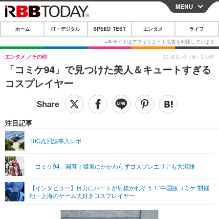
MENU
CLOSE
ホーム
IT・デジタル
SPEED TEST
エンタメ
ライフ
ホーム
IT・デジタル
エンタメ
その他
2018.8.10（金）21:05
「コミケ94」で見つけた美人＆キュートすぎる
IT・デジタルTOP
スマートフォン
SPEED TEST
コスプレイヤー
ネタ
ガジェット・ツール
エンタメ
ショッピング
その他
エンタメTOP
映画・ドラマ
ライフ
注目記事
韓流・K-POP
韓国・芸能
ライフTOP
グルメ
リリース一覧
10G光回線導入レポ
音楽
スポーツ
ペット
ショッピング
プッシュ通知の停止方法
「コミケ94」開幕！猛暑にかかわらずコスプレエリアも大混雑
グラビア
ブログ
その他
【インタビュー】目力にハートが射抜かれそう！“中国版コミケ”開催
ショッピング
その他
地・上海のゲーム大好きコスプレイヤー