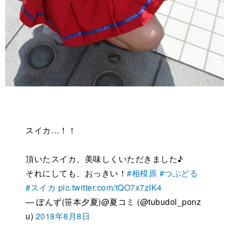
スイカ…！！
頂いたスイカ、美味しくいただきました♪
それにしても、おっきい！
#相模原
#つぶどる
#スイカ
pic.twitter.com/tQO7x7zIK4
— ぽんず(笹本夕夏)@夏コミ (@tubudol_ponz
u)
2018年8月8日