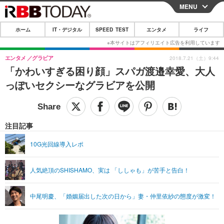
MENU
CLOSE
ホーム
IT・デジタル
SPEED TEST
エンタメ
ライフ
ホーム
IT・デジタル
エンタメ
グラビア
2018.7.21（土）9:44
「かわいすぎる困り顔」スパガ渡邉幸愛、大人
IT・デジタルTOP
スマートフォン
SPEED TEST
っぽいセクシーなグラビアを公開
ネタ
ガジェット・ツール
エンタメ
ショッピング
その他
エンタメTOP
映画・ドラマ
ライフ
注目記事
韓流・K-POP
韓国・芸能
ライフTOP
グルメ
リリース一覧
10G光回線導入レポ
音楽
スポーツ
ペット
ショッピング
プッシュ通知の停止方法
人気絶頂のSHISHAMO、実は 「ししゃも」が苦手と告白！
グラビア
ブログ
その他
ショッピング
その他
中尾明慶、「婚姻届出した次の日から」妻・仲里依紗の態度が激変！