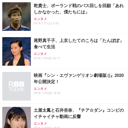
乾貴士、ポーランド戦のパス回しを回顧「あれ
しかなかった、僕たちには」
エンタメ
2018.7.21(土) 5:00
尾野真千子、上京したてのころは「たんぽぽ」
食べて生活
エンタメ
2018.7.20(金) 22:17
映画『シン・エヴァンゲリオン劇場版:||』2020
年公開決定！
エンタメ
2018.7.20(金) 18:52
土屋太鳳と石井杏奈、『チア☆ダン』コンビの
イチャイチャ動画に反響
エンタメ
2018.7.20(金) 18:51