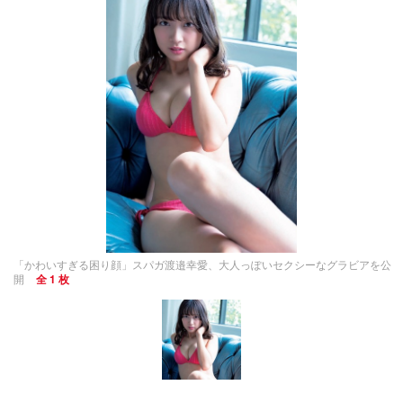
「かわいすぎる困り顔」スパガ渡邉幸愛、大人っぽいセクシーなグラビアを公
開
全 1 枚