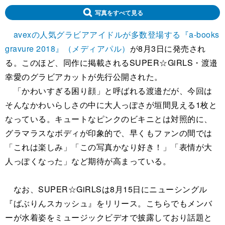
写真をすべて見る
avexの人気グラビアアイドルが多数登場する『a-books
gravure 2018』（メディアパル）
が8月3日に発売され
る。このほど、同作に掲載されるSUPER☆GiRLS・渡邉
幸愛のグラビアカットが先行公開された。
「かわいすぎる困り顔」と呼ばれる渡邉だが、今回は
そんなかわいらしさの中に大人っぽさが垣間見える1枚と
なっている。キュートなピンクのビキニとは対照的に、
グラマラスなボディが印象的で、早くもファンの間では
「これは楽しみ」「この写真かなり好き！」「表情が大
人っぽくなった」など期待が高まっている。
なお、SUPER☆GiRLSは8月15日にニューシングル
『ばぶりんスカッシュ』をリリース。こちらでもメンバ
ーが水着姿をミュージックビデオで披露しており話題と