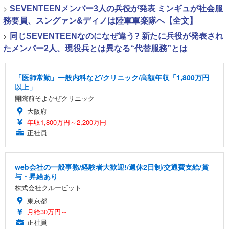
>
SEVENTEENメンバー3人の兵役が発表 ミンギュが社会服
務要員、スングァン&ディノは陸軍軍楽隊へ【全文】
>
同じSEVENTEENなのになぜ違う? 新たに兵役が発表され
たメンバー2人、現役兵とは異なる“代替服務”とは
「医師常勤」一般内科など/クリニック/高額年収「1,800万円
以上」
開院前そよかぜクリニック
大阪府
年収1,800万円～2,200万円
正社員
web会社の一般事務/経験者大歓迎!/週休2日制/交通費支給/賞
与・昇給あり
株式会社クルービット
東京都
月給30万円～
正社員