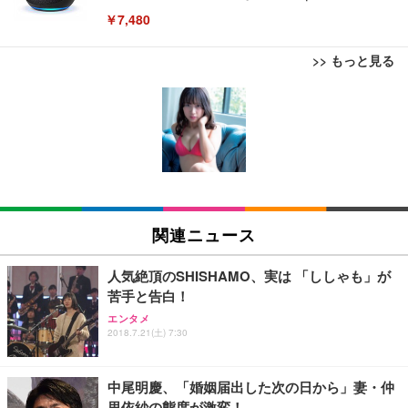
￥7,480
>> もっと見る
[EdoErgo] オフィスチェア 椅子 テレワーク 疲れな
EIZO ビジネス向けプレミアムモニター | FlexScan
Amazonベーシック ペットシーツ 薄型 レギュラー 1
い 跳ね上げ式アームレスト コンパクト 約105度ロッ
EV3240X-WT | 31.5型4K UHD・USB Type-C・ホワ
回使い捨て 無香料 ホワイト 300枚
キング pc 事務椅子 360度回転 座面昇降 強化ナイロ
イト
ン樹脂ベース 通気性メッシュ 在宅ワーク H-WY01
￥3,373
￥5,699
￥105,595
(黒網+黒枠+黒足)
EIZO ビジネス向けプレミアムモニター | FlexScan
SIHOO B100 オフィスチェア／デスクチェア メッシ
Amazonベーシック ペットシーツ 厚型 ワイド 42枚
EV2740X-WT | 27.0型4K UHD・USB Type-C・ホワ
ュチェア 人間工学 疲れない ブラック
x2袋(84枚) ホワイト(吸収面:ライトブルー)
関連ニュース
イト
￥27,999
￥3,234
￥109,572
人気絶頂のSHISHAMO、実は 「ししゃも」が
苦手と告白！
Sezlife オフィスチェア デスクチェア 疲れない テレ
【純正品】27"ゲーミングモニター DualSense 充電
ネオ・ルーライフ ネオ・オムツ L 中型犬用 26枚入
エンタメ
ワーク チェア 強化バックレスト 30度ロッキング機
2018.7.21(土) 7:30
フック付き（CFI-ZDM1J）
り 単品
能 人間工学 椅子 腰サポート 90度跳ね上げ式アーム
レスト 3Dヘッドレスト ハンガー付き 高反発クッシ
￥49,979
￥1,800
￥7,680
ョン PCチェア 通気性メッシュ ゲーミング/勉強/事
中尾明慶、「婚姻届出した次の日から」妻・仲
務用 おしゃれ パソコンチェア (ブラック)
里依紗の態度が激変！