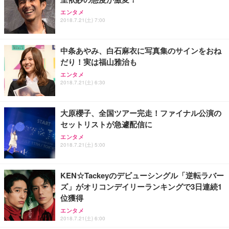
Sezlife オフィスチェア デスクチェア 疲れない テレ
【整備済み品】Dell E2724HS 27インチ 液晶モニタ
Smart Basic(スマートベーシック) 【Amazon.co.jp
エンタメ
ワーク チェア 強化バックレスト 30度ロッキング機
ー フルHD（1920×1080）VA 非光沢 HDMI/DisplayP
限定】 Smart Basic アイリスオーヤマ ペットシーツ
2018.7.21(土) 7:00
能 人間工学 椅子 腰サポート 90度跳ね上げ式アーム
ort/VGA スピーカー内蔵 高さ調整 スイベル VESA対
超厚型 お徳用 ワイド 100枚入 (x 1) (ケース販売)
レスト 3Dヘッドレスト ハンガー付き 高反発クッシ
応 ComfortView ビジネス向け
￥7,680
￥15,800
￥3,670
ョン PCチェア 通気性メッシュ ゲーミング/勉強/事
中条あやみ、白石麻衣に写真集のサインをおね
務用 おしゃれ パソコンチェア (ホワイト)
だり！実は福山雅治も
ANDWINT オフィスチェア デスクチェア 肘なし メ
【MiniLED/24.5inch/280Hz/FHD】GRAPHT THE S
アイリスオーヤマ ペットシーツ 超厚型 お徳用 レギ
ッシュ 通気性 ランバーサポート付き 腰サポート ガ
HOOTER Gaming Monitor 24” Essential ゲーミン
エンタメ
ュラー 200枚入【Amazon.co.jp限定】
ス圧無段階昇降 360度回転 キャスター付き コンパク
グモニター QD 24.5インチ 1ms FHD 量子ドット 残
2018.7.21(土) 6:30
ト 幅52×奥行58.5×高さ84～96cm テレワーク 在宅
像低減 (3年保証 | 輝点保証 | 日本メーカー)
￥3,731
￥4,139
￥34,980
勤務 ブラック
大原櫻子、全国ツアー完走！ファイナル公演の
セットリストが急遽配信に
エンタメ
2018.7.21(土) 5:00
KEN☆Tackeyのデビューシングル「逆転ラバー
ズ」がオリコンデイリーランキングで3日連続1
位獲得
エンタメ
2018.7.21(土) 6:00