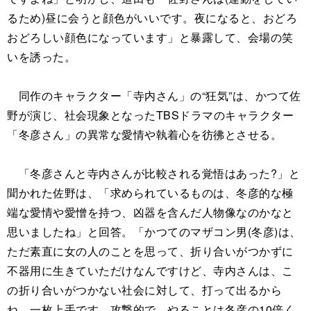
るため)昼に会うと顔色がいいです。夜になると、おどろ
おどろしい顔色になっています」と暴露して、会場の笑
いを誘った。
同作のキャラクター「寺内さん」の“狂気”は、かつて佐
野が演じ、社会現象となったTBSドラマのキャラクター
「冬彦さん」の異常な愛情や執着心を彷彿とさせる。
「冬彦さんと寺内さんが比較される覚悟はあった?」と
聞かれた佐野は、「求められているものは、冬彦的な極
端な愛情や愛憎を持つ、凶器を含んだ人物像なのかなと
思いましたね」と回答。「かつてのマザコン男(冬彦)は、
ただ素直に女の人のことを思って、折り合いがつかずに
不器用に生きていただけなんですけど、寺内さんは、こ
の折り合いがつかない社会に対して、打って出るから
ね。一枚上手です。攻撃的で、やることは冬彦の10倍く