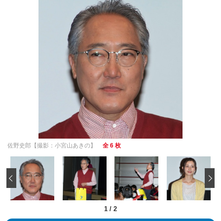
佐野史郎【撮影：小宮山あきの】
全 6 枚
‹
1
/
2