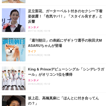
レスト 3Dヘッドレスト ハンガー付き 高反発クッシ
￥49,979
￥1,800
￥7,680
ョン PCチェア 通気性メッシュ ゲーミング/勉強/事
足立梨花、ガーターベルト付きのセクシー下着
務用 おしゃれ パソコンチェア (ブラック)
姿披露！「色気ヤバ！」「スタイル良すぎ」と
Sezlife オフィスチェア デスクチェア 疲れない テレ
【整備済み品】Dell E2724HS 27インチ 液晶モニタ
Smart Basic(スマートベーシック) 【Amazon.co.jp
反響
ワーク チェア 強化バックレスト 30度ロッキング機
ー フルHD（1920×1080）VA 非光沢 HDMI/DisplayP
限定】 Smart Basic アイリスオーヤマ ペットシーツ
能 人間工学 椅子 腰サポート 90度跳ね上げ式アーム
ort/VGA スピーカー内蔵 高さ調整 スイベル VESA対
超厚型 お徳用 ワイド 100枚入 (x 1) (ケース販売)
エンタメ
レスト 3Dヘッドレスト ハンガー付き 高反発クッシ
応 ComfortView ビジネス向け
2017.9.14(木) 13:19
￥7,680
￥15,800
￥3,670
ョン PCチェア 通気性メッシュ ゲーミング/勉強/事
務用 おしゃれ パソコンチェア (ホワイト)
「週刊朝日」の表紙にザギトワ選手の秋田犬M
ASARUちゃんが登場
ANDWINT オフィスチェア デスクチェア 肘なし メ
【MiniLED/24.5inch/280Hz/FHD】GRAPHT THE S
アイリスオーヤマ ペットシーツ 超厚型 お徳用 レギ
ッシュ 通気性 ランバーサポート付き 腰サポート ガ
HOOTER Gaming Monitor 24” Essential ゲーミン
ライフ
ュラー 200枚入【Amazon.co.jp限定】
ス圧無段階昇降 360度回転 キャスター付き コンパク
グモニター QD 24.5インチ 1ms FHD 量子ドット 残
2018.5.29(火) 16:08
ト 幅52×奥行58.5×高さ84～96cm テレワーク 在宅
像低減 (3年保証 | 輝点保証 | 日本メーカー)
￥3,731
￥4,139
￥34,980
勤務 ブラック
King & Princeデビューシングル「シンデレラガ
ール」がオリコン1位を獲得
エンタメ
2018.5.29(火) 15:12
坂上忍、高橋真麻に「ほんとに付き合ってん
の？」