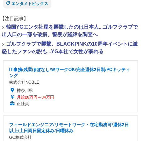
エンタメトピックス
【注目記事】
>
韓国YGエンタ社屋を襲撃したのは日本人...ゴルフクラブで
出入口の一部を破損、警察が経緯を調査へ
>
ゴルフクラブで襲撃、BLACKPINKの10周年イベントに激
怒したファンの説も...YG本社で女性が暴れる
IT事務/残業ほぼなし/WワークOK/完全週休2日制/PCキッティ
ング
株式会社NOBLE
神奈川県
月給28万円～34万円
正社員
フィールドエンジニア/リモートワーク・在宅勤務可/週休2日
以上/土日両日固定休み/日曜休み
GO株式会社