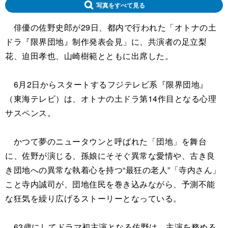
写真をすべて見る
俳優の佐野史郎が29日、都内で行われた「オトナの土
ドラ『限界団地』制作発表会見」に、共演者の足立梨
花、迫田孝也、山崎樹範とともに出席した。
6月2日からスタートするフジテレビ系『限界団地』
（東海テレビ）は、オトナの土ドラ第14作目となる心理
サスペンス。
かつて夢のニュータウンと呼ばれた「団地」を舞台
に、佐野が演じる、孫娘にそそぐ異常な愛情や、古き良
き団地への異常な執着心を持つ“最狂の老人”「寺内さん」
こと寺内誠司が、団地住民を巻き込みながら、予測不能
な狂気を繰り広げるストーリーとなっている。
63歳にしてドラマ初主演となる佐野は、主演を務める