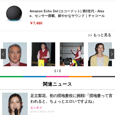
Amazon Echo Dot (エコードット) 第5世代 - Alex
a、センサー搭載、鮮やかなサウンド｜チャコール
￥7,480
>> もっと見る
[EdoErgo] オフィスチェア 椅子 テレワーク 疲れな
EIZO ビジネス向けプレミアムモニター | FlexScan
Amazonベーシック ペットシーツ 薄型 レギュラー 1
い 跳ね上げ式アームレスト コンパクト 約105度ロッ
EV3240X-WT | 31.5型4K UHD・USB Type-C・ホワ
‹
回使い捨て 無香料 ホワイト 300枚
キング pc 事務椅子 360度回転 座面昇降 強化ナイロ
イト
ン樹脂ベース 通気性メッシュ 在宅ワーク H-WY01
￥3,373
￥5,699
￥105,595
(黒網+黒枠+黒足)
1
/
2
EIZO ビジネス向けプレミアムモニター | FlexScan
SIHOO B100 オフィスチェア／デスクチェア メッシ
Amazonベーシック ペットシーツ 厚型 ワイド 42枚
EV2740X-WT | 27.0型4K UHD・USB Type-C・ホワ
ュチェア 人間工学 疲れない ブラック
x2袋(84枚) ホワイト(吸収面:ライトブルー)
関連ニュース
イト
￥27,999
￥3,234
￥109,572
足立梨花、初の団地妻役に挑戦!「団地妻って言
われると、ちょっとエロいですよね」
Sezlife オフィスチェア デスクチェア 疲れない テレ
【純正品】27"ゲーミングモニター DualSense 充電
ネオ・ルーライフ ネオ・オムツ L 中型犬用 26枚入
エンタメ
ワーク チェア 強化バックレスト 30度ロッキング機
フック付き（CFI-ZDM1J）
り 単品
2018.5.29(火) 16:04
能 人間工学 椅子 腰サポート 90度跳ね上げ式アーム