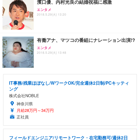
濱口優、内村光良の結婚祝福に感激
エンタメ
2018.5.29(火) 13:20
有働アナ、マツコの番組にナレーション出演!?
エンタメ
2018.5.29(火) 13:48
IT事務/残業ほぼなし/WワークOK/完全週休2日制/PCキッティ
ング
株式会社NOBLE
神奈川県
月給28万円～34万円
正社員
フィールドエンジニア/リモートワーク・在宅勤務可/週休2日