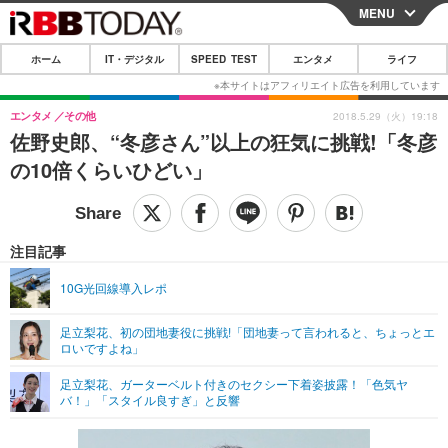
MENU
CLOSE
ホーム
IT・デジタル
SPEED TEST
エンタメ
ライフ
ホーム
IT・デジタル
エンタメ
その他
2018.5.29（火）19:18
佐野史郎、“冬彦さん”以上の狂気に挑戦!「冬彦
IT・デジタルTOP
スマートフォン
SPEED TEST
の10倍くらいひどい」
ネタ
ガジェット・ツール
エンタメ
ショッピング
その他
エンタメTOP
映画・ドラマ
ライフ
注目記事
韓流・K-POP
韓国・芸能
ライフTOP
グルメ
リリース一覧
10G光回線導入レポ
音楽
スポーツ
ペット
ショッピング
プッシュ通知の停止方法
足立梨花、初の団地妻役に挑戦!「団地妻って言われると、ちょっとエ
ロいですよね」
グラビア
ブログ
その他
足立梨花、ガーターベルト付きのセクシー下着姿披露！「色気ヤ
ショッピング
その他
バ！」「スタイル良すぎ」と反響