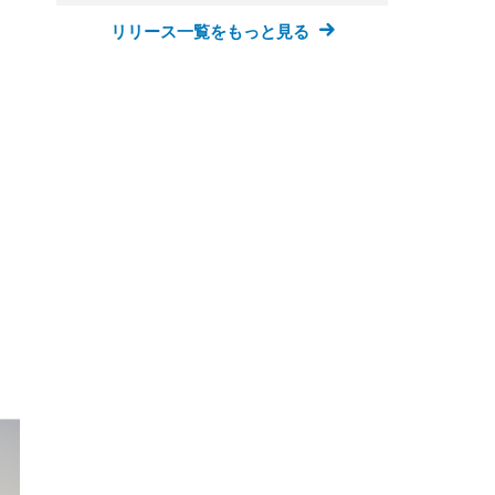
リリース一覧をもっと見る
FHD】
ェ
ット
 メ
レギ
 ゲ
ーサ
ンチ
 ガ
 (3
回
ー)
ンパ
高さ
 在