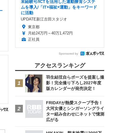
未経験可/ICTを活用した運動療育システ
ムを導入/「IT×福祉×運動」をキーワード
ー
に活動
UPDATE新江古田スタジオ
東京都
月給24万円～40万1,472円
正社員
Sponsored by
アクセスランキング
羽生結弦自らポーズを提案し撮
影！完全撮り下ろし2027年度
版カレンダーが発売決定！
FRIDAYが熱愛スクープ予告！
大河女優とシンガーソングライ
ター組み合わせにネットで憶測
広がる