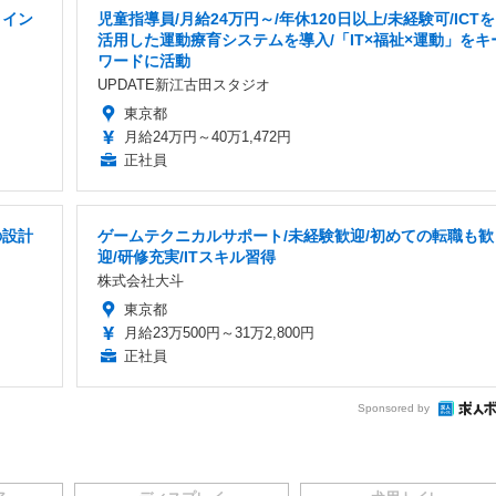
 イン
児童指導員/月給24万円～/年休120日以上/未経験可/ICTを
活用した運動療育システムを導入/「IT×福祉×運動」をキ
ワードに活動
UPDATE新江古田スタジオ
東京都
月給24万円～40万1,472円
正社員
の設計
ゲームテクニカルサポート/未経験歓迎/初めての転職も歓
迎/研修充実/ITスキル習得
株式会社大斗
東京都
月給23万500円～31万2,800円
正社員
Sponsored by