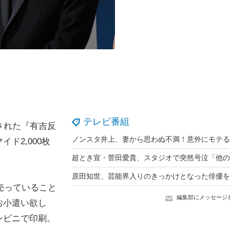
テレビ番組
された『有吉反
ド2,000枚
売っていること
編集部にメッセージ
お小遣い欲し
ンビニで印刷。