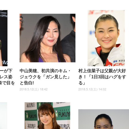
【整備済み品】Dell
【MiniLED/24.5inch/280Hz/
正品】27"ゲーミングモ
ANDWINT オフィスチ
アイリスオーヤマ ペ
Sezlife オフィスチェア デスク
ネオ・ルーライフ ネオ・オム
E2724HS 27インチ 液晶モ
Sezlife オフィスチェア デスク
Smart Basic(スマートベーシ
GRAPHT THE SHOOTER
ー DualSense 充電フッ
ア デスクチェア 肘なし
シーツ 超厚型 お徳用 
チェア 疲れない テレワーク
ツ L 中型犬用 26枚入り 単品
ニター フル
チェア 疲れない テレワーク
ック) 【Amazon.co.jp限定】
Gaming Monitor 24” Essential
き（CFI-ZDM1J）
ッシュ 通気性 ランバ
ュラー 200枚入
チェア 強化バックレスト 30
HD（1920×1080）VA 非光
チェア 強化バックレスト 30度
Smart Basic アイリスオーヤマ
ーミングモニター QD 24.5イ
ポート付き 腰サポート
【Amazon.co.jp限定】
￥1,800
￥15,800
￥34,980
9,979
度ロッキング機能 人間工学 椅
沢 HDMI/DisplayPort/VGA
ロッキング機能 人間工学 椅子
ペットシーツ 超厚型 お徳用
￥4,139
￥3,731
1ms FHD 量子ドット 残像低減
ス圧無段階昇降 360度
￥7,680
￥7,680
￥3,670
子 腰サポート 90度跳ね上げ
スピーカー内蔵 高さ調整 ス
腰サポート 90度跳ね上げ式ア
ワイド 100枚入 (x 1) (ケース
年保証 | 輝点保証 | 日本メーカ
転 キャスター付き コ
式アームレスト 3Dヘッドレス
イベル VESA対応
ームレスト 3Dヘッドレスト
販売)
クト 幅52×奥行58.5×
ト ハンガー付き 高反発クッシ
ComfortView ビジネス向け
ハンガー付き 高反発クッショ
84～96cm テレワーク
ョン PCチェア 通気性メッシ
ン PCチェア 通気性メッシュ
宅勤務 ブラック
ュ ゲーミング/勉強/事務用 お
ゲーミング/勉強/事務用 おし
しゃれ パソコンチェア (ブラ
ゃれ パソコンチェア (ホワイ
ック)
ト)
ーが下
中山美穂、初共演のキム・
村上佳菜子は父親が大好
レス姿
ジェウクを「ガン見した」
き！「1日3回はハグをす
画祭で目を
と告白!
る」
2018.5.12(土) 18:42
2018.5.12(土) 14:02