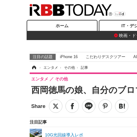
ホーム
IT・デ
映画・ド
注目の話題
iPhone 16
こだわりデスクツアー
A
ホーム
›
エンタメ
›
その他
›
記事
エンタメ
その他
西岡徳馬の娘、自分のブロマ
注目記事
10G光回線導入レポ