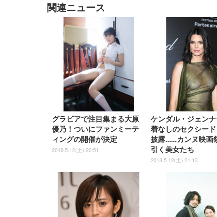
関連ニュース
EIZO ビジネス向けプレミア
EIZO ビジネス向けプレミア
【純
[EdoErgo] オフィスチェア 椅
Amazonベーシック ペットシ
SIHOO B100 オフィスチェア
Amazonベーシック ペットシ
ムモニター | FlexScan
ムモニター | FlexScan
ニタ
子 テレワーク 疲れない 跳ね
ーツ 薄型 レギュラー 1回使い
／デスクチェア メッシュチェ
ーツ 厚型 ワイド 42枚x2袋(84
EV3240X-WT | 31.5型4K
EV2740X-WT | 27.0型4K
ク付
上げ式アームレスト コンパク
捨て 無香料 ホワイト 300枚
ア 人間工学 疲れない ブラッ
枚) ホワイト(吸収面:ライトブ
UHD・USB Type-C・ホワイ
UHD・USB Type-C・ホワイ
ト 約105度ロッキング pc 事務
￥105,595
￥109,572
ク
ルー)
￥4
ト
ト
￥5,699
￥3,373
￥27,999
￥3,234
椅子 360度回転 座面昇降 強化
ナイロン樹脂ベース 通気性メ
ッシュ 在宅ワーク H-
WY01(黒網+黒枠+黒足)
グラビアで注目集まる大原
ケンダル・ジェンナ
優乃！ついにファンミーテ
着なしのセクシード
ィングの開催が決定
披露......カンヌ映
引く美女たち
2018.5.12(土) 20:51
2018.5.12(土) 21:13