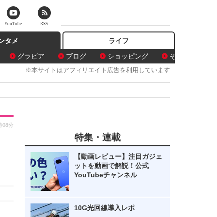
YouTube
RSS
ンタメ
ライフ
グラビア
ブログ
ショッピング
その他
※本サイトはアフィリエイト広告を利用しています
時08分
特集・連載
【動画レビュー】注目ガジェ
ットを動画で解説！公式
YouTubeチャンネル
10G光回線導入レポ