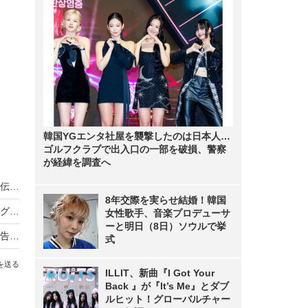
韓国YGエンタ社屋を襲撃したのは日本人…
ゴルフクラブで出入口の一部を破損、警察
が経緯を調査へ
ノンスタ井上、妻から思わぬ不満！意外にモテる伝説に黄信号
8年交際を実らせ結婚！韓国
超とき宣・菅田愛貴、スタジオで突然号泣「他のグループを下げる風潮にイライラしちゃう」
女性歌手、音楽プロデューサ
ーと明日（8日）ソウルで挙
原田知世、芸能界入りのきっかけとなった俳優を告白「“会いたい”って思って」
式
を送る
ILLIT、新曲『I Got Your
Back 』が『It’s Me』とダブ
ルヒット！グローバルチャー