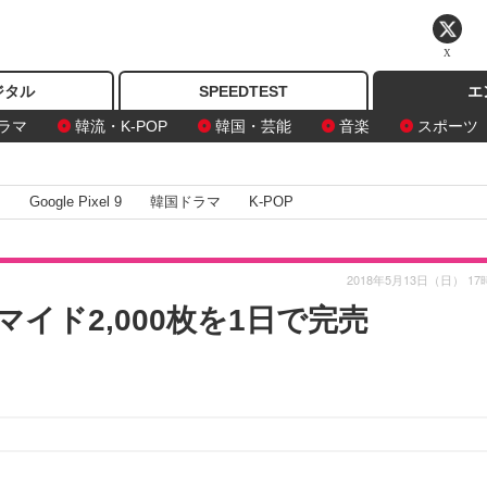
X
ジタル
SPEEDTEST
エ
ラマ
韓流・K-POP
韓国・芸能
音楽
スポーツ
I
Google Pixel 9
韓国ドラマ
K-POP
2018年5月13日（日） 17
イド2,000枚を1日で完売