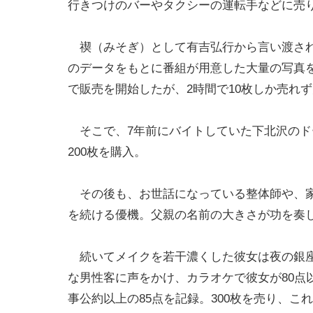
行きつけのバーやタクシーの運転手などに売
禊（みそぎ）として有吉弘行から言い渡された
のデータをもとに番組が用意した大量の写真
で販売を開始したが、2時間で10枚しか売れ
そこで、7年前にバイトしていた下北沢のド
200枚を購入。
その後も、お世話になっている整体師や、家
を続ける優機。父親の名前の大きさが功を奏した
続いてメイクを若干濃くした彼女は夜の銀座
な男性客に声をかけ、カラオケで彼女が80点
事公約以上の85点を記録。300枚を売り、これ