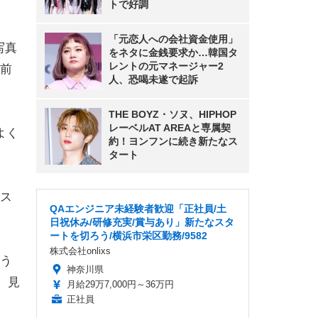
トで好調
「元恋人への会社資金使用」
写真
をネタに金銭要求か…韓国タ
レントの元マネージャー2
前
人、恐喝未遂で起訴
THE BOYZ・ソヌ、HIPHOP
レーベルAT AREAと専属契
よく
約！ヨンフンに続き新たなス
タート
ス
QAエンジニア未経験者歓迎「正社員/土
日祝休み/研修充実/賞与あり」新たなスタ
ートを切ろう/横浜市栄区勤務/9582
株式会社onlixs
う
神奈川県
、見
月給29万7,000円～36万円
正社員