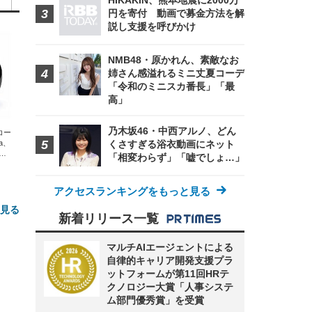
HIKAKIN、熊本地震に2000万
円を寄付 動画で募金方法を解
説し支援を呼びかけ
NMB48・原かれん、素敵なお
姉さん感溢れるミニ丈夏コーデ
「令和のミニスカ番長」「最
高」
乃木坂46・中西アルノ、どん
エコー
xa、
くさすぎる浴衣動画にネット
な
「相変わらず」「嘘でしょ…」
アクセスランキングをもっと見る
と見る
新着リリース一覧
マルチAIエージェントによる
自律的キャリア開発支援プラ
ットフォームが第11回HRテ
クノロジー大賞「人事システ
ム部門優秀賞」を受賞