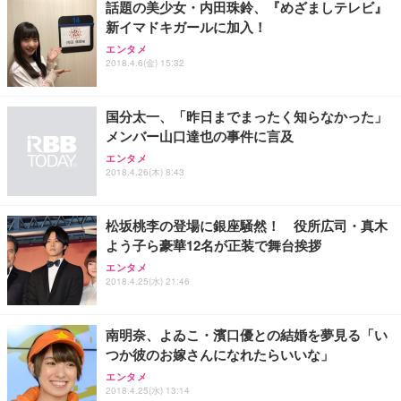
話題の美少女・内田珠鈴、『めざましテレビ』
新イマドキガールに加入！
Sezlife オフィスチェア デスクチェア 疲れない テレ
【純正品】27"ゲーミングモニター DualSense 充電
ネオ・ルーライフ ネオ・オムツ L 中型犬用 26枚入
エンタメ
ワーク チェア 強化バックレスト 30度ロッキング機
フック付き（CFI-ZDM1J）
り 単品
2018.4.6(金) 15:32
能 人間工学 椅子 腰サポート 90度跳ね上げ式アーム
レスト 3Dヘッドレスト ハンガー付き 高反発クッシ
￥49,979
￥1,800
￥7,680
ョン PCチェア 通気性メッシュ ゲーミング/勉強/事
国分太一、「昨日までまったく知らなかった」
務用 おしゃれ パソコンチェア (ブラック)
メンバー山口達也の事件に言及
Sezlife オフィスチェア デスクチェア 疲れない テレ
【整備済み品】Dell E2724HS 27インチ 液晶モニタ
Smart Basic(スマートベーシック) 【Amazon.co.jp
エンタメ
ワーク チェア 強化バックレスト 30度ロッキング機
ー フルHD（1920×1080）VA 非光沢 HDMI/DisplayP
限定】 Smart Basic アイリスオーヤマ ペットシーツ
2018.4.26(木) 8:43
能 人間工学 椅子 腰サポート 90度跳ね上げ式アーム
ort/VGA スピーカー内蔵 高さ調整 スイベル VESA対
超厚型 お徳用 ワイド 100枚入 (x 1) (ケース販売)
レスト 3Dヘッドレスト ハンガー付き 高反発クッシ
応 ComfortView ビジネス向け
￥7,680
￥15,800
￥3,670
ョン PCチェア 通気性メッシュ ゲーミング/勉強/事
松坂桃李の登場に銀座騒然！ 役所広司・真木
務用 おしゃれ パソコンチェア (ホワイト)
よう子ら豪華12名が正装で舞台挨拶
ANDWINT オフィスチェア デスクチェア 肘なし メ
【MiniLED/24.5inch/280Hz/FHD】GRAPHT THE S
アイリスオーヤマ ペットシーツ 超厚型 お徳用 レギ
ッシュ 通気性 ランバーサポート付き 腰サポート ガ
HOOTER Gaming Monitor 24” Essential ゲーミン
エンタメ
ュラー 200枚入【Amazon.co.jp限定】
ス圧無段階昇降 360度回転 キャスター付き コンパク
グモニター QD 24.5インチ 1ms FHD 量子ドット 残
2018.4.25(水) 21:46
ト 幅52×奥行58.5×高さ84～96cm テレワーク 在宅
像低減 (3年保証 | 輝点保証 | 日本メーカー)
￥3,731
￥4,139
￥34,980
勤務 ブラック
南明奈、よゐこ・濱口優との結婚を夢見る「い
つか彼のお嫁さんになれたらいいな」
エンタメ
2018.4.25(水) 13:14