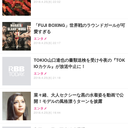
2018.4.25(水) 22:02
「FUJI BOXING」世界戦のラウンドガールが可
愛すぎる
エンタメ
2018.4.25(水) 22:17
TOKIO山口達也の書類送検を受け今夜の『TOK
IOカケル』が放送中止に！
エンタメ
2018.4.25(水) 21:18
菜々緒、大人セクシーな黒の水着姿を動画で公
開！モデルの風格漂うターンを披露
エンタメ
2018.4.25(水) 19:44