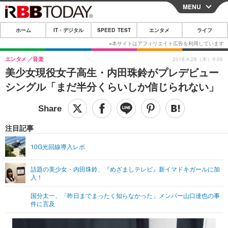
MENU
CLOSE
ホーム
IT・デジタル
SPEED TEST
エンタメ
ライフ
ホーム
IT・デジタル
エンタメ
音楽
2018.4.26（木）9:06
美少女現役女子高生・内田珠鈴がプレデビュー
IT・デジタルTOP
スマートフォン
SPEED TEST
シングル「まだ半分くらいしか信じられない」
ネタ
ガジェット・ツール
エンタメ
ショッピング
その他
エンタメTOP
映画・ドラマ
ライフ
注目記事
韓流・K-POP
韓国・芸能
ライフTOP
グルメ
リリース一覧
10G光回線導入レポ
音楽
スポーツ
ペット
ショッピング
プッシュ通知の停止方法
話題の美少女・内田珠鈴、『めざましテレビ』新イマドキガールに加
入！
グラビア
ブログ
その他
国分太一、「昨日までまったく知らなかった」メンバー山口達也の事
ショッピング
その他
件に言及