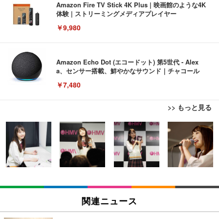
Amazon Fire TV Stick 4K Plus | 映画館のような4K
体験 | ストリーミングメディアプレイヤー
￥9,980
Amazon Echo Dot (エコードット) 第5世代 - Alex
a、センサー搭載、鮮やかなサウンド｜チャコール
￥7,480
>> もっと見る
[EdoErgo] オフィスチェア 椅子 テレワーク 疲れな
EIZO ビジネス向けプレミアムモニター | FlexScan
Amazonベーシック ペットシーツ 薄型 レギュラー 1
い 跳ね上げ式アームレスト コンパクト 約105度ロッ
EV3240X-WT | 31.5型4K UHD・USB Type-C・ホワ
回使い捨て 無香料 ホワイト 300枚
キング pc 事務椅子 360度回転 座面昇降 強化ナイロ
イト
ン樹脂ベース 通気性メッシュ 在宅ワーク H-WY01
￥3,373
￥5,699
￥105,595
(黒網+黒枠+黒足)
EIZO ビジネス向けプレミアムモニター | FlexScan
SIHOO B100 オフィスチェア／デスクチェア メッシ
Amazonベーシック ペットシーツ 厚型 ワイド 42枚
EV2740X-WT | 27.0型4K UHD・USB Type-C・ホワ
ュチェア 人間工学 疲れない ブラック
x2袋(84枚) ホワイト(吸収面:ライトブルー)
関連ニュース
イト
￥27,999
￥3,234
￥109,572