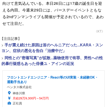
向けて意気込んでいる。本日26日には17歳の誕生日を迎
える内田。今週末29日には、バースデーイベントともな
る2ndワンマンライブも開催が予定されているので、あわ
せて注目だ。
《KT》
【注目記事】
>
手が震え続けた原因は首のヘルニアだった...KARA・スン
ヨン、症状の悪化を告白「治療中だ」
>
同性との“密着写真”が拡散...薬物使用で有罪、男性への性
的暴行疑惑もあった俳優ユ・アインの近況
フロントエンドエンジニア・React等のUI実装・未経験OK・
通勤手当あり
ベンタス株式会社
神奈川県
月給29万9,300円～54万円
正社員