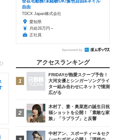
全在宅勤務!未経験OK!髪色自由&ネイル
自由
TDCX Japan株式会社
愛知県
月給26万円～
正社員
Sponsored by
アクセスランキング
尾》
FRIDAYが熱愛スクープ予告！
大河女優とシンガーソングライ
ス
ター組み合わせにネットで憶測
す
広がる
木村了、妻・奥菜恵の誕生日祝
福ショットを公開！「素敵な家
族」「ラブラブ」と反響
中村アン、スポーティー＆セク
経
シーなボディ公開！「理想の