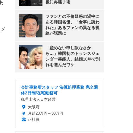
後に再建手術
あ
ファンとの不倫疑惑の渦中に
ある韓国名優、「食事に誘わ
れた」あるファンの異なる視
コメ
線が話題に
「産めない申し訳なさか
ら…」韓国初のトランスジェ
ンダー芸能人、結婚10年で別
れを選んだワケ
会計事務所スタッフ 決算処理業務 完全週
休2日制/在宅勤務可
税理士法人日本経営
大阪府
月給20万円～30万円
正社員