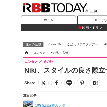
ホーム
IT・デ
映画・ドラマ
注目の話題
iPhone 16
こだわりデスクツアー
A
ホーム
›
エンタメ
›
その他
›
記事
エンタメ
その他
Niki、スタイルの良さ際
注目記事
10G光回線導入レポ