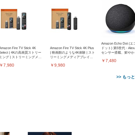
Amazon Echo Dot (
Amazon Fire TV Stick 4K
Amazon Fire TV Stick 4K Plus
ドット) 第5世代 - Ale
Select | 4Kの高画質ストリー
| 映画館のような4K体験 | スト
センサー搭載、鮮やか
ミング | ストリーミングメデ
リーミングメディアプレイヤ
サウンド｜チャコール
￥7,480
ィアプレイヤー
ー
￥7,980
￥9,980
>> もっ
【整備済み品】Dell
【MiniLED/24.5inch/280Hz/
正品】27"ゲーミングモ
ANDWINT オフィスチ
アイリスオーヤマ ペ