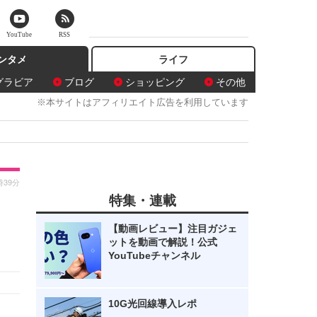
YouTube
RSS
ンタメ
ライフ
グラビア
ブログ
ショッピング
その他
※本サイトはアフィリエイト広告を利用しています
時39分
特集・連載
【動画レビュー】注目ガジェ
ットを動画で解説！公式
YouTubeチャンネル
10G光回線導入レポ