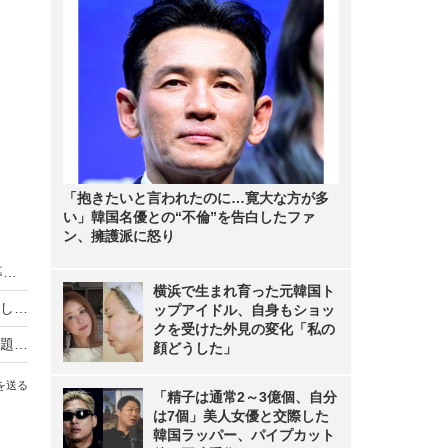
「抱きたいと言われたのに…寛大な方が多
い」韓国名優との“不倫”を告白したファ
ン、擁護派に怒り
HIKAKIN、熊本地震に2000万円を寄付 動画で募金方法を解説し支援を呼びかけ
横浜で生まれ育った元韓国ト
羽生結弦自らポーズを提案し撮影！完全撮り下ろし2027年度版カレンダーが発売決定！
ップアイドル、自身もショッ
クを受けた外見の変化「私の
熊本地震の瞬間、手術室の緊迫ニュース映像が話題！「本当にすごい」「尊敬の念しかない」
顔どうした」
を送る
「精子は通常2～3億個、自分
は7個」美人女優と交際した
韓国ラッパー、パイプカット