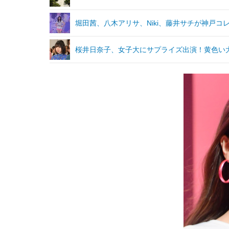
堀田茜、八木アリサ、Niki、藤井サチが神戸
桜井日奈子、女子大にサプライズ出演！黄色い