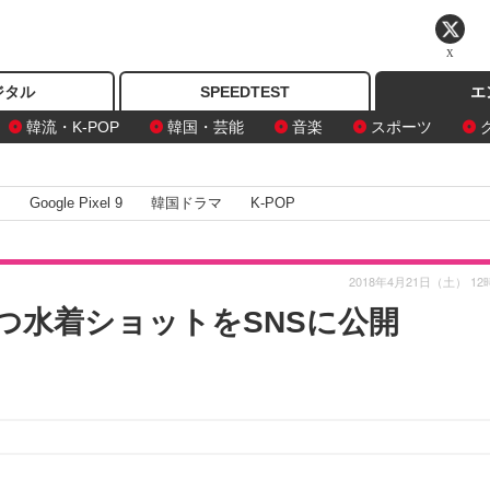
X
ジタル
SPEEDTEST
エ
韓流・K-POP
韓国・芸能
音楽
スポーツ
I
Google Pixel 9
韓国ドラマ
K-POP
2018年4月21日（土） 12
立つ水着ショットをSNSに公開