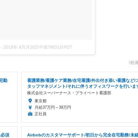
-
2018年 4月月20日午前7時31分PDT
《松
宅勤
看護業務/看護ケア業務/在宅看護/外出付き添い看護など/
タッフマネジメント/それに伴うオフィスワークを行いま
株式会社スーパーナース・プライベート看護部
東京都
月給37万円～39万円
正社員
格必須
Airbnbのカスタマーサポート/初日から完全在宅勤務!未