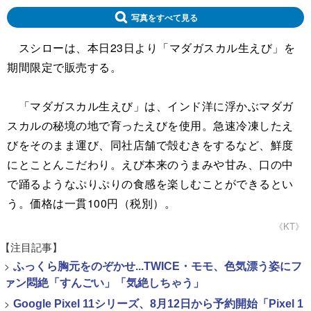
写真をすべて見る
スシローは、本日23日より「マダガスカル生えび」を
期間限定で販売する。
「マダガスカル生えび」は、インド洋に浮かぶマダガ
スカルの秘境の地で育ったえびを使用。急速冷凍したえ
びをそのまま運び、同社店舗で殻むきをするなど、鮮度
にとことんこだわり。えび本来のうまみや甘み、口の中
で踊るようなぷりぷりの食感を楽しむことができるとい
う。価格は一貫100円（税別）。
《KT》
【注目記事】
>
ふっくら胸元をのぞかせ...TWICE・モモ、色気漂う姿にフ
ァン悶絶「すんごい」「気絶しちゃう」
>
Google Pixel 11シリーズ、8月12日から予約開始「Pixel 1