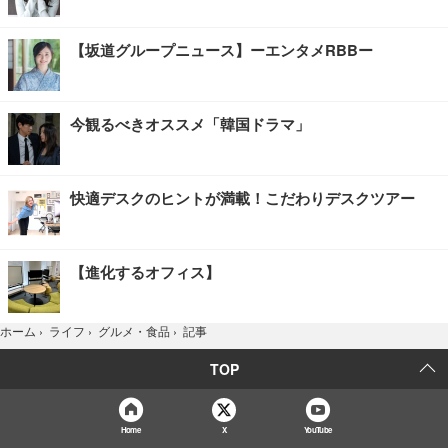
【坂道グループニュース】ーエンタメRBBー
今観るべきオススメ「韓国ドラマ」
快適デスクのヒントが満載！こだわりデスクツアー
【進化するオフィス】
記事
ホーム
›
ライフ
›
グルメ・食品
›
TOP
Home
X
YouTube