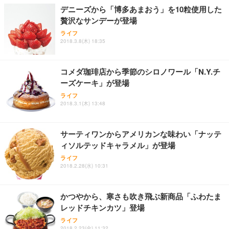
ョン PCチェア 通気性メッシュ ゲーミング/勉強/事
デニーズから「博多あまおう」を10粒使用した
務用 おしゃれ パソコンチェア (ホワイト)
贅沢なサンデーが登場
ANDWINT オフィスチェア デスクチェア 肘なし メ
【MiniLED/24.5inch/280Hz/FHD】GRAPHT THE S
アイリスオーヤマ ペットシーツ 超厚型 お徳用 レギ
ッシュ 通気性 ランバーサポート付き 腰サポート ガ
HOOTER Gaming Monitor 24” Essential ゲーミン
ライフ
ュラー 200枚入【Amazon.co.jp限定】
ス圧無段階昇降 360度回転 キャスター付き コンパク
グモニター QD 24.5インチ 1ms FHD 量子ドット 残
2018.3.8(木) 18:35
ト 幅52×奥行58.5×高さ84～96cm テレワーク 在宅
像低減 (3年保証 | 輝点保証 | 日本メーカー)
￥3,731
￥4,139
￥34,980
勤務 ブラック
コメダ珈琲店から季節のシロノワール「N.Y.チ
ーズケーキ」が登場
ライフ
2018.3.1(木) 13:48
サーティワンからアメリカンな味わい「ナッテ
ィソルテッドキャラメル」が登場
ライフ
2018.2.28(水) 10:31
かつやから、寒さも吹き飛ぶ新商品「ふわたま
レッドチキンカツ」登場
ライフ
2018.2.23(金) 11:32