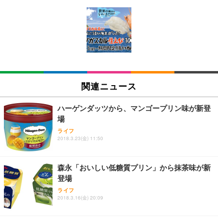
[EdoErgo] オフィスチェア 椅子 テレワーク 疲れな
EIZO ビジネス向けプレミアムモニター | FlexScan
Amazonベーシック ペットシーツ 薄型 レギュラー 1
い 跳ね上げ式アームレスト コンパクト 約105度ロッ
EV3240X-WT | 31.5型4K UHD・USB Type-C・ホワ
回使い捨て 無香料 ホワイト 300枚
キング pc 事務椅子 360度回転 座面昇降 強化ナイロ
イト
ン樹脂ベース 通気性メッシュ 在宅ワーク H-WY01
￥3,373
￥5,699
￥105,595
(黒網+黒枠+黒足)
EIZO ビジネス向けプレミアムモニター | FlexScan
SIHOO B100 オフィスチェア／デスクチェア メッシ
Amazonベーシック ペットシーツ 厚型 ワイド 42枚
EV2740X-WT | 27.0型4K UHD・USB Type-C・ホワ
ュチェア 人間工学 疲れない ブラック
x2袋(84枚) ホワイト(吸収面:ライトブルー)
関連ニュース
イト
￥27,999
￥3,234
￥109,572
ハーゲンダッツから、マンゴープリン味が新登
場
Sezlife オフィスチェア デスクチェア 疲れない テレ
【純正品】27"ゲーミングモニター DualSense 充電
ネオ・ルーライフ ネオ・オムツ L 中型犬用 26枚入
ライフ
ワーク チェア 強化バックレスト 30度ロッキング機
2018.3.23(金) 11:50
フック付き（CFI-ZDM1J）
り 単品
能 人間工学 椅子 腰サポート 90度跳ね上げ式アーム
レスト 3Dヘッドレスト ハンガー付き 高反発クッシ
￥49,979
￥1,800
￥7,680
ョン PCチェア 通気性メッシュ ゲーミング/勉強/事
森永「おいしい低糖質プリン」から抹茶味が新
務用 おしゃれ パソコンチェア (ブラック)
登場
Sezlife オフィスチェア デスクチェア 疲れない テレ
【整備済み品】Dell E2724HS 27インチ 液晶モニタ
Smart Basic(スマートベーシック) 【Amazon.co.jp
ライフ
ワーク チェア 強化バックレスト 30度ロッキング機
ー フルHD（1920×1080）VA 非光沢 HDMI/DisplayP
限定】 Smart Basic アイリスオーヤマ ペットシーツ
2018.3.16(金) 20:09
能 人間工学 椅子 腰サポート 90度跳ね上げ式アーム
ort/VGA スピーカー内蔵 高さ調整 スイベル VESA対
超厚型 お徳用 ワイド 100枚入 (x 1) (ケース販売)
レスト 3Dヘッドレスト ハンガー付き 高反発クッシ
応 ComfortView ビジネス向け
￥7,680
￥15,800
￥3,670