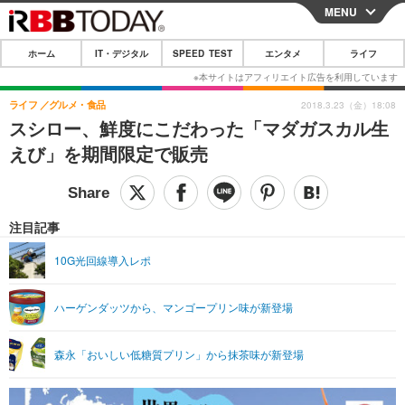
MENU
CLOSE
ホーム
IT・デジタル
SPEED TEST
エンタメ
ライフ
ホーム
IT・デジタル
ライフ
グルメ・食品
2018.3.23（金）18:08
スシロー、鮮度にこだわった「マダガスカル生
IT・デジタルTOP
スマートフォン
SPEED TEST
えび」を期間限定で販売
ネタ
ガジェット・ツール
エンタメ
ショッピング
その他
エンタメTOP
映画・ドラマ
ライフ
注目記事
韓流・K-POP
韓国・芸能
ライフTOP
グルメ
リリース一覧
10G光回線導入レポ
音楽
スポーツ
ペット
ショッピング
プッシュ通知の停止方法
ハーゲンダッツから、マンゴープリン味が新登場
グラビア
ブログ
その他
ショッピング
その他
森永「おいしい低糖質プリン」から抹茶味が新登場