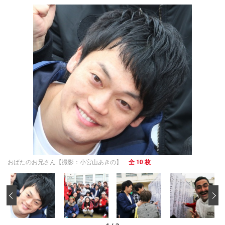
おばたのお兄さん【撮影：小宮山あきの】
全 10 枚
‹