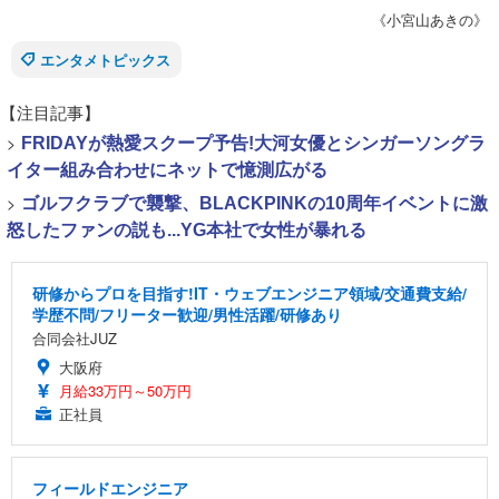
《小宮山あきの》
エンタメトピックス
【注目記事】
>
FRIDAYが熱愛スクープ予告!大河女優とシンガーソングラ
イター組み合わせにネットで憶測広がる
>
ゴルフクラブで襲撃、BLACKPINKの10周年イベントに激
怒したファンの説も...YG本社で女性が暴れる
研修からプロを目指す!IT・ウェブエンジニア領域/交通費支給/
学歴不問/フリーター歓迎/男性活躍/研修あり
合同会社JUZ
大阪府
月給33万円～50万円
正社員
フィールドエンジニア