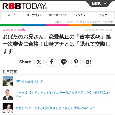
MENU
CLOSE
ホーム
IT・デジタル
SPEED TEST
エンタメ
ライフ
ホーム
IT・デジタル
エンタメ
その他
2018.3.22（木）12:51
おばたのお兄さん、恋愛禁止の「吉本坂46」第
IT・デジタルTOP
スマートフォン
SPEED TEST
一次審査に合格！山崎アナとは「隠れて交際し
ネタ
ガジェット・ツール
ます」
エンタメ
ショッピング
その他
エンタメTOP
映画・ドラマ
ライフ
韓流・K-POP
韓国・芸能
注目記事
ライフTOP
グルメ
リリース一覧
音楽
スポーツ
10G光回線導入レポ
ペット
ショッピング
プッシュ通知の停止方法
グラビア
ブログ
その他
「吉本坂46」初のテレビレギュラー番組放送決定！MCは東野幸治が
担当
ショッピング
その他
大竹しのぶ、元夫が明石家さんまに託した手紙の存在告白