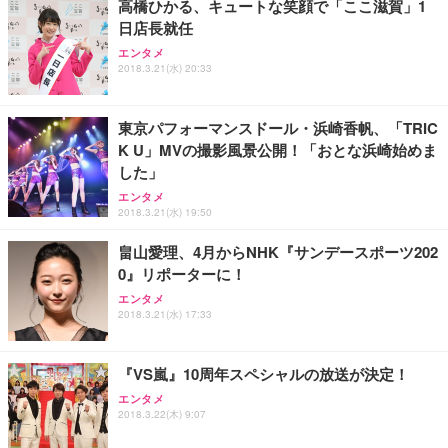
高橋ひかる、キュートな笑顔で「ここ滋賀」1
日店長就任
エンタメ
2018.3.21(水) 20:33
東京パフォーマンスドール・浜崎香帆、「TRIC
K U」MVの撮影風景公開！「おとな浜崎始めま
した」
エンタメ
2018.3.21(水) 19:50
畠山愛理、4月からNHK『サンデースポーツ202
0』リポーターに！
エンタメ
2018.3.21(水) 17:33
『VS嵐』10周年スペシャルの放送が決定！
エンタメ
2018.3.22(木) 9:07