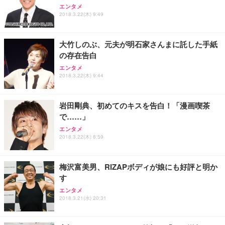
Sezlife オフィスチェア デスクチェア 疲れない テレ
【純正品】27"ゲーミングモニター DualSense 充電
ネオ・ルーライフ ネオ・オムツ L 中型犬用 26枚入
エンタメ
ワーク チェア 強化バックレスト 30度ロッキング機
2018.3.22(木) 9:49
フック付き（CFI-ZDM1J）
り 単品
能 人間工学 椅子 腰サポート 90度跳ね上げ式アーム
レスト 3Dヘッドレスト ハンガー付き 高反発クッシ
￥49,979
￥1,800
￥7,680
ョン PCチェア 通気性メッシュ ゲーミング/勉強/事
大竹しのぶ、元夫が明石家さんまに託した手紙
務用 おしゃれ パソコンチェア (ブラック)
の存在告白
Sezlife オフィスチェア デスクチェア 疲れない テレ
【整備済み品】Dell E2724HS 27インチ 液晶モニタ
Smart Basic(スマートベーシック) 【Amazon.co.jp
エンタメ
ワーク チェア 強化バックレスト 30度ロッキング機
ー フルHD（1920×1080）VA 非光沢 HDMI/DisplayP
限定】 Smart Basic アイリスオーヤマ ペットシーツ
2018.3.22(木) 9:44
能 人間工学 椅子 腰サポート 90度跳ね上げ式アーム
ort/VGA スピーカー内蔵 高さ調整 スイベル VESA対
超厚型 お徳用 ワイド 100枚入 (x 1) (ケース販売)
レスト 3Dヘッドレスト ハンガー付き 高反発クッシ
応 ComfortView ビジネス向け
￥7,680
￥15,800
￥3,670
ョン PCチェア 通気性メッシュ ゲーミング/勉強/事
岩田剛典、初めてのキスを告白！「漫画喫茶
務用 おしゃれ パソコンチェア (ホワイト)
で……」
ANDWINT オフィスチェア デスクチェア 肘なし メ
【MiniLED/24.5inch/280Hz/FHD】GRAPHT THE S
アイリスオーヤマ ペットシーツ 超厚型 お徳用 レギ
ッシュ 通気性 ランバーサポート付き 腰サポート ガ
HOOTER Gaming Monitor 24” Essential ゲーミン
エンタメ
ュラー 200枚入【Amazon.co.jp限定】
ス圧無段階昇降 360度回転 キャスター付き コンパク
グモニター QD 24.5インチ 1ms FHD 量子ドット 残
2018.3.22(木) 8:59
ト 幅52×奥行58.5×高さ84～96cm テレワーク 在宅
像低減 (3年保証 | 輝点保証 | 日本メーカー)
￥3,731
￥4,139
￥34,980
勤務 ブラック
梅沢富美男、RIZAPボディが娘にも好評と明か
す
エンタメ
2018.3.21(水) 20:31