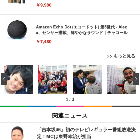
￥9,980
Amazon Echo Dot (エコードット) 第5世代 - Alex
a、センサー搭載、鮮やかなサウンド｜チャコール
￥7,480
>> もっと見る
[EdoErgo] オフィスチェア 椅子 テレワーク 疲れな
EIZO ビジネス向けプレミアムモニター | FlexScan
Amazonベーシック ペットシーツ 薄型 レギュラー 1
い 跳ね上げ式アームレスト コンパクト 約105度ロッ
EV3240X-WT | 31.5型4K UHD・USB Type-C・ホワ
‹
回使い捨て 無香料 ホワイト 300枚
キング pc 事務椅子 360度回転 座面昇降 強化ナイロ
イト
ン樹脂ベース 通気性メッシュ 在宅ワーク H-WY01
￥3,373
￥5,699
￥105,595
(黒網+黒枠+黒足)
1
/
3
EIZO ビジネス向けプレミアムモニター | FlexScan
SIHOO B100 オフィスチェア／デスクチェア メッシ
Amazonベーシック ペットシーツ 厚型 ワイド 42枚
EV2740X-WT | 27.0型4K UHD・USB Type-C・ホワ
ュチェア 人間工学 疲れない ブラック
x2袋(84枚) ホワイト(吸収面:ライトブルー)
関連ニュース
イト
￥27,999
￥3,234
￥109,572
「吉本坂46」初のテレビレギュラー番組放送決
定！MCは東野幸治が担当