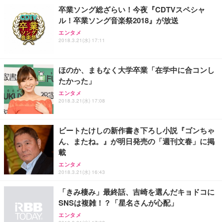
務用 おしゃれ パソコンチェア (ホワイト)
卒業ソング総ざらい！今夜『CDTVスペシャ
ル！卒業ソング音楽祭2018』が放送
ANDWINT オフィスチェア デスクチェア 肘なし メ
【MiniLED/24.5inch/280Hz/FHD】GRAPHT THE S
アイリスオーヤマ ペットシーツ 超厚型 お徳用 レギ
ッシュ 通気性 ランバーサポート付き 腰サポート ガ
HOOTER Gaming Monitor 24” Essential ゲーミン
エンタメ
ュラー 200枚入【Amazon.co.jp限定】
ス圧無段階昇降 360度回転 キャスター付き コンパク
グモニター QD 24.5インチ 1ms FHD 量子ドット 残
2018.3.21(水) 17:11
ト 幅52×奥行58.5×高さ84～96cm テレワーク 在宅
像低減 (3年保証 | 輝点保証 | 日本メーカー)
￥3,731
￥4,139
￥34,980
勤務 ブラック
ほのか、まもなく大学卒業「在学中に合コンし
たかった」
エンタメ
2018.3.21(水) 17:08
ビートたけしの新作書き下ろし小説『ゴンちゃ
ん、またね。』が明日発売の「週刊文春」に掲
載
エンタメ
2018.3.21(水) 16:43
「きみ棲み」最終話、吉崎を選んだキョドコに
SNSは複雑！？「星名さんが心配」
エンタメ