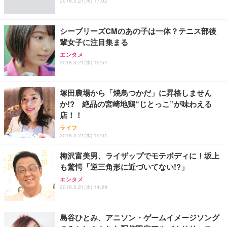
2018.3.21(水) 17:02
シーブリーズCMのあの子は一体？テニス部後
輩女子に注目集まる
エンタメ
2018.3.21(水) 15:54
塚田農場から「焼鳥つかだ」に昇格しません
か!? 絶品の宮崎地鶏“じとっこ”が味わえる
店！！
ライフ
2018.3.21(水) 15:01
梅沢富美男、ライザップでモテボディに！坂上
も驚愕「逆三角形に近づいてない!?」
エンタメ
2018.3.21(水) 14:29
島谷ひとみ、アニソン・ゲームイメージソング