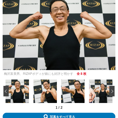
梅沢富美男、RIZAPボディが娘にも好評と明かす
全 8 枚
‹
1
/
2
写真をすべて見る