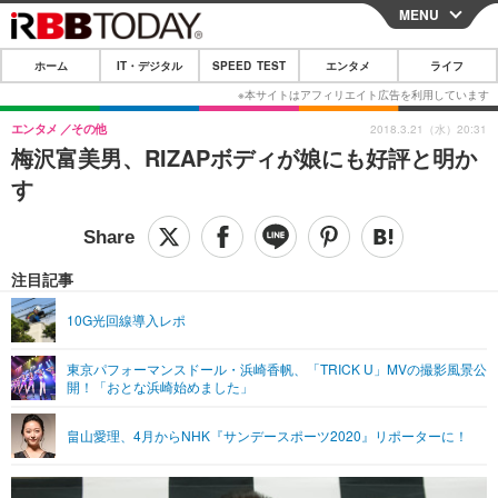
MENU
CLOSE
ホーム
IT・デジタル
SPEED TEST
エンタメ
ライフ
ホーム
IT・デジタル
エンタメ
その他
2018.3.21（水）20:31
梅沢富美男、RIZAPボディが娘にも好評と明か
IT・デジタルTOP
スマートフォン
SPEED TEST
す
ネタ
ガジェット・ツール
エンタメ
ショッピング
その他
エンタメTOP
映画・ドラマ
ライフ
注目記事
韓流・K-POP
韓国・芸能
ライフTOP
グルメ
リリース一覧
10G光回線導入レポ
音楽
スポーツ
ペット
ショッピング
プッシュ通知の停止方法
東京パフォーマンスドール・浜崎香帆、「TRICK U」MVの撮影風景公
開！「おとな浜崎始めました」
グラビア
ブログ
その他
ショッピング
その他
畠山愛理、4月からNHK『サンデースポーツ2020』リポーターに！