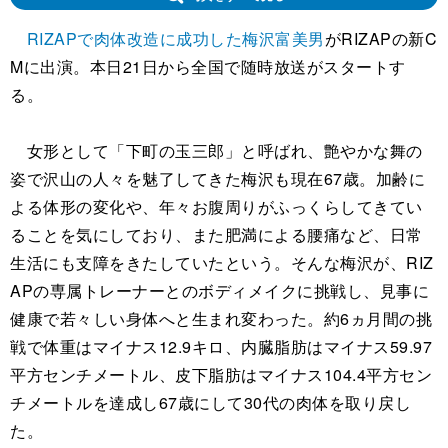
RIZAPで肉体改造に成功した梅沢富美男
がRIZAPの新C
Mに出演。本日21日から全国で随時放送がスタートす
る。
女形として「下町の玉三郎」と呼ばれ、艶やかな舞の
姿で沢山の人々を魅了してきた梅沢も現在67歳。加齢に
よる体形の変化や、年々お腹周りがふっくらしてきてい
ることを気にしており、また肥満による腰痛など、日常
生活にも支障をきたしていたという。そんな梅沢が、RIZ
APの専属トレーナーとのボディメイクに挑戦し、見事に
健康で若々しい身体へと生まれ変わった。約6ヵ月間の挑
戦で体重はマイナス12.9キロ、内臓脂肪はマイナス59.97
平方センチメートル、皮下脂肪はマイナス104.4平方セン
チメートルを達成し67歳にして30代の肉体を取り戻し
た。