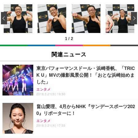
[EdoErgo] オフィスチェア 椅子 テレワーク 疲れな
EIZO ビジネス向けプレミアムモニター | FlexScan
Amazonベーシック ペットシーツ 薄型 レギュラー 1
い 跳ね上げ式アームレスト コンパクト 約105度ロッ
EV3240X-WT | 31.5型4K UHD・USB Type-C・ホワ
‹
回使い捨て 無香料 ホワイト 300枚
キング pc 事務椅子 360度回転 座面昇降 強化ナイロ
イト
ン樹脂ベース 通気性メッシュ 在宅ワーク H-WY01
￥3,373
￥5,699
￥105,595
(黒網+黒枠+黒足)
1
/
2
EIZO ビジネス向けプレミアムモニター | FlexScan
SIHOO B100 オフィスチェア／デスクチェア メッシ
Amazonベーシック ペットシーツ 厚型 ワイド 42枚
EV2740X-WT | 27.0型4K UHD・USB Type-C・ホワ
ュチェア 人間工学 疲れない ブラック
x2袋(84枚) ホワイト(吸収面:ライトブルー)
関連ニュース
イト
￥27,999
￥3,234
￥109,572
東京パフォーマンスドール・浜崎香帆、「TRIC
K U」MVの撮影風景公開！「おとな浜崎始めま
Sezlife オフィスチェア デスクチェア 疲れない テレ
した」
【純正品】27"ゲーミングモニター DualSense 充電
ネオ・ルーライフ ネオ・オムツ L 中型犬用 26枚入
ワーク チェア 強化バックレスト 30度ロッキング機
フック付き（CFI-ZDM1J）
り 単品
エンタメ
能 人間工学 椅子 腰サポート 90度跳ね上げ式アーム
2018.3.21(水) 19:50
レスト 3Dヘッドレスト ハンガー付き 高反発クッシ
￥49,979
￥1,800
￥7,680
ョン PCチェア 通気性メッシュ ゲーミング/勉強/事
畠山愛理、4月からNHK『サンデースポーツ202
務用 おしゃれ パソコンチェア (ブラック)
0』リポーターに！
Sezlife オフィスチェア デスクチェア 疲れない テレ
【整備済み品】Dell E2724HS 27インチ 液晶モニタ
Smart Basic(スマートベーシック) 【Amazon.co.jp
ワーク チェア 強化バックレスト 30度ロッキング機
ー フルHD（1920×1080）VA 非光沢 HDMI/DisplayP
限定】 Smart Basic アイリスオーヤマ ペットシーツ
エンタメ
2018.3.21(水) 17:33
能 人間工学 椅子 腰サポート 90度跳ね上げ式アーム
ort/VGA スピーカー内蔵 高さ調整 スイベル VESA対
超厚型 お徳用 ワイド 100枚入 (x 1) (ケース販売)
レスト 3Dヘッドレスト ハンガー付き 高反発クッシ
応 ComfortView ビジネス向け
￥7,680
￥15,800
￥3,670
ョン PCチェア 通気性メッシュ ゲーミング/勉強/事