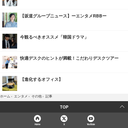
【坂道グループニュース】ーエンタメRBBー
今観るべきオススメ「韓国ドラマ」
快適デスクのヒントが満載！こだわりデスクツアー
【進化するオフィス】
記事
ホーム
›
エンタメ
›
その他
›
TOP
Home
X
YouTube