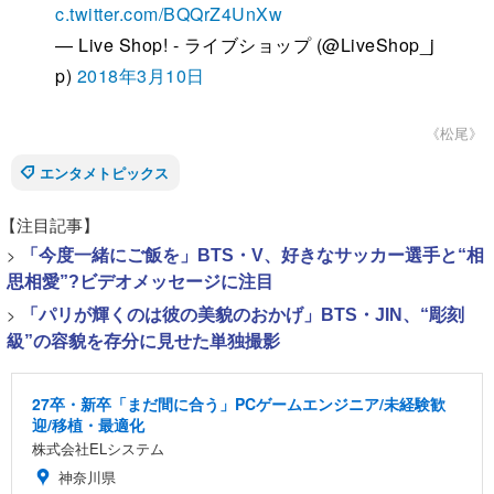
c.twitter.com/BQQrZ4UnXw
— Live Shop! - ライブショップ (@LiveShop_j
p)
2018年3月10日
《松尾》
エンタメトピックス
【注目記事】
>
「今度一緒にご飯を」BTS・V、好きなサッカー選手と“相
思相愛”?ビデオメッセージに注目
>
「パリが輝くのは彼の美貌のおかげ」BTS・JIN、“彫刻
級”の容貌を存分に見せた単独撮影
27卒・新卒「まだ間に合う」PCゲームエンジニア/未経験歓
迎/移植・最適化
株式会社ELシステム
神奈川県