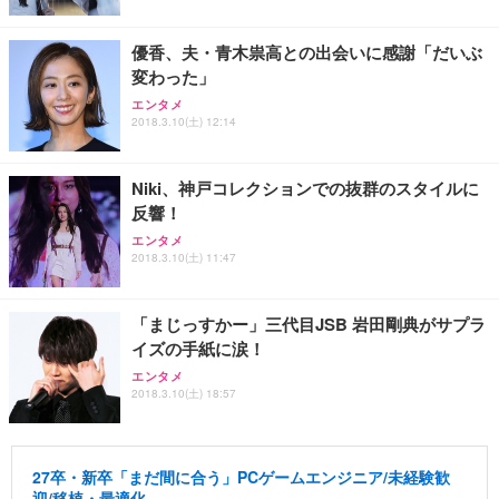
優香、夫・青木祟高との出会いに感謝「だいぶ
変わった」
エンタメ
2018.3.10(土) 12:14
Niki、神戸コレクションでの抜群のスタイルに
反響！
エンタメ
2018.3.10(土) 11:47
「まじっすかー」三代目JSB 岩田剛典がサプラ
イズの手紙に涙！
エンタメ
2018.3.10(土) 18:57
27卒・新卒「まだ間に合う」PCゲームエンジニア/未経験歓
迎/移植・最適化