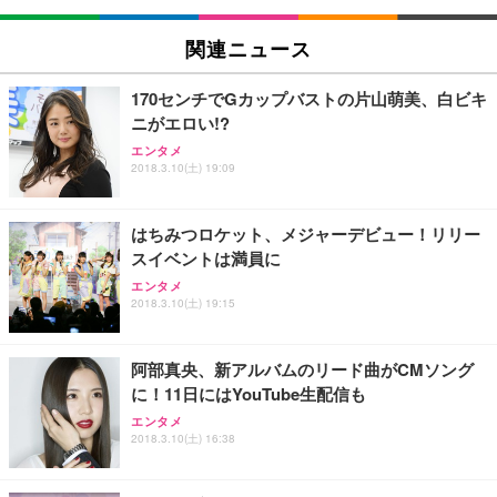
EIZO ビジネス向けプレミアムモニター | FlexScan
SIHOO B100 オフィスチェア／デスクチェア メッシ
Amazonベーシック ペットシーツ 厚型 ワイド 42枚
EV2740X-WT | 27.0型4K UHD・USB Type-C・ホワ
ュチェア 人間工学 疲れない ブラック
x2袋(84枚) ホワイト(吸収面:ライトブルー)
関連ニュース
イト
￥27,999
￥3,234
￥109,572
170センチでGカップバストの片山萌美、白ビキ
ニがエロい!?
Sezlife オフィスチェア デスクチェア 疲れない テレ
【純正品】27"ゲーミングモニター DualSense 充電
ネオ・ルーライフ ネオ・オムツ L 中型犬用 26枚入
エンタメ
ワーク チェア 強化バックレスト 30度ロッキング機
2018.3.10(土) 19:09
フック付き（CFI-ZDM1J）
り 単品
能 人間工学 椅子 腰サポート 90度跳ね上げ式アーム
レスト 3Dヘッドレスト ハンガー付き 高反発クッシ
￥49,979
￥1,800
￥7,680
ョン PCチェア 通気性メッシュ ゲーミング/勉強/事
はちみつロケット、メジャーデビュー！リリー
務用 おしゃれ パソコンチェア (ブラック)
スイベントは満員に
Sezlife オフィスチェア デスクチェア 疲れない テレ
【整備済み品】Dell E2724HS 27インチ 液晶モニタ
Smart Basic(スマートベーシック) 【Amazon.co.jp
エンタメ
ワーク チェア 強化バックレスト 30度ロッキング機
ー フルHD（1920×1080）VA 非光沢 HDMI/DisplayP
限定】 Smart Basic アイリスオーヤマ ペットシーツ
2018.3.10(土) 19:15
能 人間工学 椅子 腰サポート 90度跳ね上げ式アーム
ort/VGA スピーカー内蔵 高さ調整 スイベル VESA対
超厚型 お徳用 ワイド 100枚入 (x 1) (ケース販売)
レスト 3Dヘッドレスト ハンガー付き 高反発クッシ
応 ComfortView ビジネス向け
￥7,680
￥15,800
￥3,670
ョン PCチェア 通気性メッシュ ゲーミング/勉強/事
阿部真央、新アルバムのリード曲がCMソング
務用 おしゃれ パソコンチェア (ホワイト)
に！11日にはYouTube生配信も
ANDWINT オフィスチェア デスクチェア 肘なし メ
【MiniLED/24.5inch/280Hz/FHD】GRAPHT THE S
アイリスオーヤマ ペットシーツ 超厚型 お徳用 レギ
ッシュ 通気性 ランバーサポート付き 腰サポート ガ
HOOTER Gaming Monitor 24” Essential ゲーミン
エンタメ
ュラー 200枚入【Amazon.co.jp限定】
ス圧無段階昇降 360度回転 キャスター付き コンパク
グモニター QD 24.5インチ 1ms FHD 量子ドット 残
2018.3.10(土) 16:38
ト 幅52×奥行58.5×高さ84～96cm テレワーク 在宅
像低減 (3年保証 | 輝点保証 | 日本メーカー)
￥3,731
￥4,139
￥34,980
勤務 ブラック