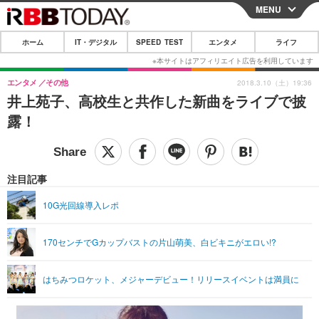
MENU
CLOSE
ホーム
IT・デジタル
SPEED TEST
エンタメ
ライフ
ホーム
IT・デジタル
エンタメ
その他
2018.3.10（土）19:36
井上苑子、高校生と共作した新曲をライブで披
IT・デジタルTOP
スマートフォン
SPEED TEST
露！
ネタ
ガジェット・ツール
エンタメ
ショッピング
その他
エンタメTOP
映画・ドラマ
ライフ
注目記事
韓流・K-POP
韓国・芸能
ライフTOP
グルメ
リリース一覧
10G光回線導入レポ
音楽
スポーツ
ペット
ショッピング
プッシュ通知の停止方法
170センチでGカップバストの片山萌美、白ビキニがエロい!?
グラビア
ブログ
その他
ショッピング
その他
はちみつロケット、メジャーデビュー！リリースイベントは満員に