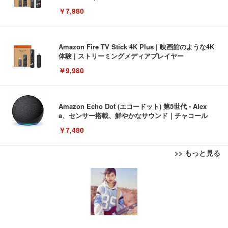
￥7,980
Amazon Fire TV Stick 4K Plus | 映画館のような4K
体験 | ストリーミングメディアプレイヤー
￥9,980
Amazon Echo Dot (エコードット) 第5世代 - Alex
a、センサー搭載、鮮やかなサウンド｜チャコール
￥7,480
>> もっと見る
[EdoErgo] オフィスチェア 椅子 テレワーク 疲れな
EIZO ビジネス向けプレミアムモニター | FlexScan
Amazonベーシック ペットシーツ 薄型 レギュラー 1
い 跳ね上げ式アームレスト コンパクト 約105度ロッ
EV3240X-WT | 31.5型4K UHD・USB Type-C・ホワ
回使い捨て 無香料 ホワイト 300枚
キング pc 事務椅子 360度回転 座面昇降 強化ナイロ
イト
ン樹脂ベース 通気性メッシュ 在宅ワーク H-WY01
￥3,373
￥5,699
￥105,595
(黒網+黒枠+黒足)