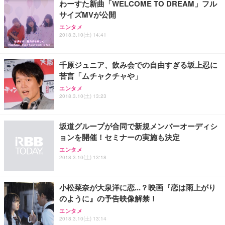
わーすた新曲「WELCOME TO DREAM」フル
サイズMVが公開
エンタメ
2018.3.10(土) 14:41
千原ジュニア、飲み会での自由すぎる坂上忍に
苦言「ムチャクチャや」
エンタメ
2018.3.10(土) 13:23
坂道グループが合同で新規メンバーオーディシ
ョンを開催！セミナーの実施も決定
エンタメ
2018.3.10(土) 13:18
小松菜奈が大泉洋に恋...？映画『恋は雨上がり
のように』の予告映像解禁！
エンタメ
2018.3.10(土) 13:14