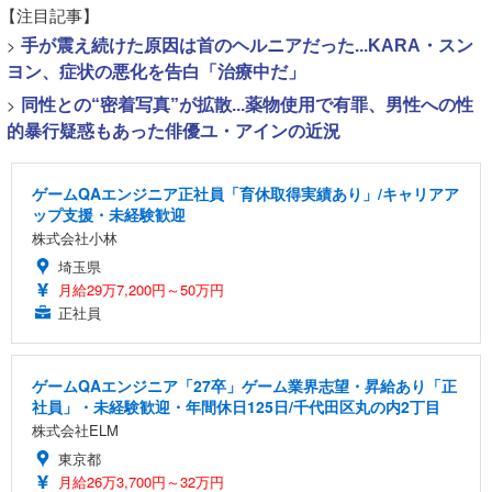
【注目記事】
>
手が震え続けた原因は首のヘルニアだった...KARA・スン
ヨン、症状の悪化を告白「治療中だ」
>
同性との“密着写真”が拡散...薬物使用で有罪、男性への性
的暴行疑惑もあった俳優ユ・アインの近況
ゲームQAエンジニア正社員「育休取得実績あり」/キャリアア
ップ支援・未経験歓迎
株式会社小林
埼玉県
月給29万7,200円～50万円
正社員
ゲームQAエンジニア「27卒」ゲーム業界志望・昇給あり「正
社員」・未経験歓迎・年間休日125日/千代田区丸の内2丁目
株式会社ELM
東京都
月給26万3,700円～32万円