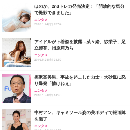
￥7,680
ョン PCチェア 通気性メッシュ ゲーミング/勉強/事
ほのか、2ndトレカ発売決定！「開放的な気分
務用 おしゃれ パソコンチェア (ブラック)
で撮影できました」
Sezlife オフィスチェア デスクチェア 疲れない テレ
【整備済み品】Dell E2724HS 27インチ 液晶モニタ
Smart Basic(スマートベーシック) 【Amazon.co.jp
エンタメ
ワーク チェア 強化バックレスト 30度ロッキング機
ー フルHD（1920×1080）VA 非光沢 HDMI/DisplayP
限定】 Smart Basic アイリスオーヤマ ペットシーツ
2018.1.24(水) 13:54
能 人間工学 椅子 腰サポート 90度跳ね上げ式アーム
ort/VGA スピーカー内蔵 高さ調整 スイベル VESA対
超厚型 お徳用 ワイド 100枚入 (x 1) (ケース販売)
レスト 3Dヘッドレスト ハンガー付き 高反発クッシ
応 ComfortView ビジネス向け
￥7,680
￥15,800
￥3,670
ョン PCチェア 通気性メッシュ ゲーミング/勉強/事
アイドルが下着姿を披露…菜々緒、紗栄子、足
務用 おしゃれ パソコンチェア (ホワイト)
立梨花、指原莉乃ら
ANDWINT オフィスチェア デスクチェア 肘なし メ
【MiniLED/24.5inch/280Hz/FHD】GRAPHT THE S
アイリスオーヤマ ペットシーツ 超厚型 お徳用 レギ
ッシュ 通気性 ランバーサポート付き 腰サポート ガ
HOOTER Gaming Monitor 24” Essential ゲーミン
エンタメ
ュラー 200枚入【Amazon.co.jp限定】
ス圧無段階昇降 360度回転 キャスター付き コンパク
グモニター QD 24.5インチ 1ms FHD 量子ドット 残
2016.5.28(土) 23:59
ト 幅52×奥行58.5×高さ84～96cm テレワーク 在宅
像低減 (3年保証 | 輝点保証 | 日本メーカー)
￥3,731
￥4,139
￥34,980
勤務 ブラック
梅沢富美男、事故を起こした力士・大砂嵐に怒
り爆発「情けねぇ」
エンタメ
2018.1.24(水) 14:48
中村アン、キャミソール姿の美ボディで報道陣
を魅了
エンタメ