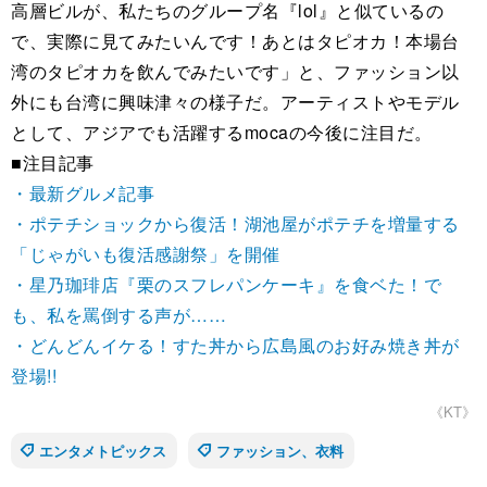
高層ビルが、私たちのグループ名『lol』と似ているの
で、実際に見てみたいんです！あとはタピオカ！本場台
湾のタピオカを飲んでみたいです」と、ファッション以
外にも台湾に興味津々の様子だ。アーティストやモデル
として、アジアでも活躍するmocaの今後に注目だ。
■注目記事
・最新グルメ記事
・ポテチショックから復活！湖池屋がポテチを増量する
「じゃがいも復活感謝祭」を開催
・星乃珈琲店『栗のスフレパンケーキ』を食ベた！で
も、私を罵倒する声が……
・どんどんイケる！すた丼から広島風のお好み焼き丼が
登場!!
《KT》
エンタメトピックス
ファッション、衣料