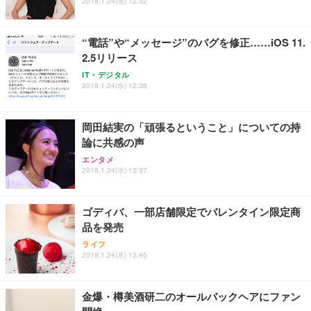
2018.1.24(水) 12:52
“電話”や“メッセージ”のバグを修正……iOS 11.
2.5リリース
IT・デジタル
2018.1.24(水) 12:38
岡田結実の「頑張るということ」についての持
論に共感の声
エンタメ
2018.1.24(水) 12:37
ゴディバ、一部店舗限定でバレンタイン限定商
品を発売
ライフ
2018.1.24(水) 13:45
金爆・樽美酒研二のオールバックヘアにファン