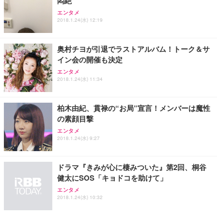
悶絶
エンタメ
2018.1.24(水) 12:19
奥村チヨが引退でラストアルバム！トーク＆サ
イン会の開催も決定
エンタメ
2018.1.24(水) 11:34
柏木由紀、貫禄の“お局”宣言！メンバーは魔性
の素顔目撃
エンタメ
2018.1.24(水) 9:27
ドラマ『きみが心に棲みついた』第2回、桐谷
健太にSOS「キョドコを助けて」
エンタメ
2018.1.24(水) 10:32