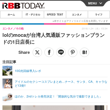
MENU
CLOSE
ホーム
IT・デジタル
SPEED TEST
エンタメ
ライフ
ホーム
IT・デジタル
エンタメ
その他
2018.1.24（水）15:34
lolのmocaが台湾人気通販ファッションブラン
IT・デジタルTOP
スマートフォン
SPEED TEST
ドの1日店長に
ネタ
ガジェット・ツール
エンタメ
ショッピング
その他
エンタメTOP
映画・ドラマ
ライフ
注目記事
韓流・K-POP
韓国・芸能
ライフTOP
グルメ
リリース一覧
10G光回線導入レポ
音楽
スポーツ
ペット
ショッピング
プッシュ通知の停止方法
アイドルのセクシーコスプレまとめ…ナース、サンタ、CA、キャラな
ど13発!!
グラビア
ブログ
その他
ショッピング
その他
ほのか、2ndトレカ発売決定！「開放的な気分で撮影できました」