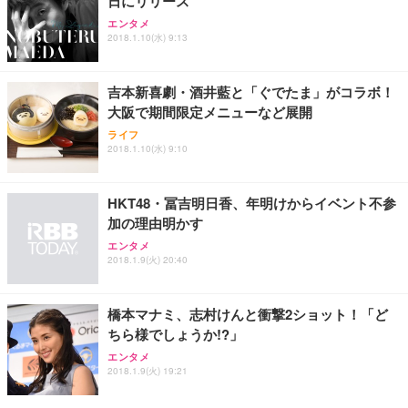
日にリリース
エンタメ
2018.1.10(水) 9:13
吉本新喜劇・酒井藍と「ぐでたま」がコラボ！
大阪で期間限定メニューなど展開
ライフ
2018.1.10(水) 9:10
HKT48・冨吉明日香、年明けからイベント不参
加の理由明かす
エンタメ
2018.1.9(火) 20:40
橋本マナミ、志村けんと衝撃2ショット！「ど
ちら様でしょうか!?」
エンタメ
2018.1.9(火) 19:21