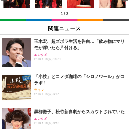
ン樹脂ベース 通気性メッシュ 在宅ワーク H-WY01
￥3,373
￥5,699
￥105,595
(黒網+黒枠+黒足)
1
/
2
EIZO ビジネス向けプレミアムモニター | FlexScan
SIHOO B100 オフィスチェア／デスクチェア メッシ
Amazonベーシック ペットシーツ 厚型 ワイド 42枚
EV2740X-WT | 27.0型4K UHD・USB Type-C・ホワ
ュチェア 人間工学 疲れない ブラック
x2袋(84枚) ホワイト(吸収面:ライトブルー)
関連ニュース
イト
￥27,999
￥3,234
￥109,572
玉木宏、超ズボラ生活を告白…「飲み物にマリ
モが浮いたら片付ける」
Sezlife オフィスチェア デスクチェア 疲れない テレ
【純正品】27"ゲーミングモニター DualSense 充電
ネオ・ルーライフ ネオ・オムツ L 中型犬用 26枚入
エンタメ
ワーク チェア 強化バックレスト 30度ロッキング機
2018.1.10(水) 10:01
フック付き（CFI-ZDM1J）
り 単品
能 人間工学 椅子 腰サポート 90度跳ね上げ式アーム
レスト 3Dヘッドレスト ハンガー付き 高反発クッシ
￥49,979
￥1,800
￥7,680
ョン PCチェア 通気性メッシュ ゲーミング/勉強/事
「小枝」とコメダ珈琲の「シロノワール」がコ
務用 おしゃれ パソコンチェア (ブラック)
ラボ！
Sezlife オフィスチェア デスクチェア 疲れない テレ
【整備済み品】Dell E2724HS 27インチ 液晶モニタ
Smart Basic(スマートベーシック) 【Amazon.co.jp
ライフ
ワーク チェア 強化バックレスト 30度ロッキング機
ー フルHD（1920×1080）VA 非光沢 HDMI/DisplayP
限定】 Smart Basic アイリスオーヤマ ペットシーツ
2018.1.10(水) 9:10
能 人間工学 椅子 腰サポート 90度跳ね上げ式アーム
ort/VGA スピーカー内蔵 高さ調整 スイベル VESA対
超厚型 お徳用 ワイド 100枚入 (x 1) (ケース販売)
レスト 3Dヘッドレスト ハンガー付き 高反発クッシ
応 ComfortView ビジネス向け
￥7,680
￥15,800
￥3,670
ョン PCチェア 通気性メッシュ ゲーミング/勉強/事
黒柳徹子、松竹新喜劇からスカウトされていた
務用 おしゃれ パソコンチェア (ホワイト)
エンタメ
ANDWINT オフィスチェア デスクチェア 肘なし メ
【MiniLED/24.5inch/280Hz/FHD】GRAPHT THE S
アイリスオーヤマ ペットシーツ 超厚型 お徳用 レギ
2018.1.10(水) 9:10
ッシュ 通気性 ランバーサポート付き 腰サポート ガ
HOOTER Gaming Monitor 24” Essential ゲーミン
ュラー 200枚入【Amazon.co.jp限定】