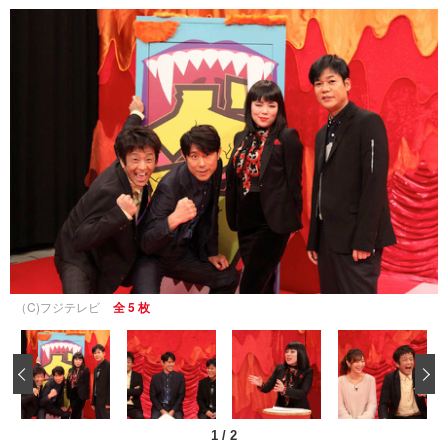
（C)フジテレビ
全 5 枚
‹
1
/
2