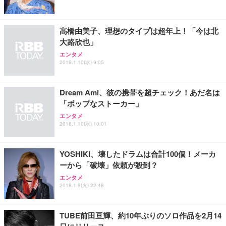
ス圧無段階昇降 360度回転 キャスター付き コンパク
グモニター QD 24.5インチ 1ms FHD 量子ドット 残
ト 幅52×奥行58.5×高さ84～96cm テレワーク 在宅
像低減 (3年保証 | 輝点保証 | 日本メーカー)
￥3,731
￥4,139
￥34,980
勤務 ブラック
高橋由美子、理想のタイプは超年上！「今は北
大路欣也」
エンタメ
2018.1.10(水) 9:05
Dream Ami、彼の携帯を超チェック！あだ名は
「ポップなストーカー」
エンタメ
2018.1.10(水) 10:01
YOSHIKI、壊したドラムは合計100個！メーカ
ーから「破壊」依頼が殺到？
エンタメ
2018.1.9(火) 22:48
TUBE前田亘輝、約10年ぶりのソロ作品を2月14