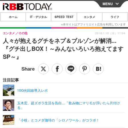
MENU
CLOSE
ホーム
IT・デジタル
SPEED TEST
エンタメ
ライフ
ホーム
IT・デジタル
エンタメ
その他
2018.1.10（水）11:04
人々が抱えるグチをネプ＆ブルゾンが解消...
IT・デジタルTOP
スマートフォン
SPEED TEST
『グチ出しBOX！～みんないろいろ抱えてます
ネタ
ガジェット・ツール
SP～』
エンタメ
ショッピング
その他
エンタメTOP
映画・ドラマ
ライフ
韓流・K-POP
韓国・芸能
注目記事
ライフTOP
グルメ
リリース一覧
音楽
スポーツ
10G光回線導入レポ
ペット
ショッピング
プッシュ通知の停止方法
グラビア
ブログ
その他
玉木宏、超ズボラ生活を告白…「飲み物にマリモが浮いたら片付け
る」
ショッピング
その他
「小枝」とコメダ珈琲の「シロノワール」がコラボ！