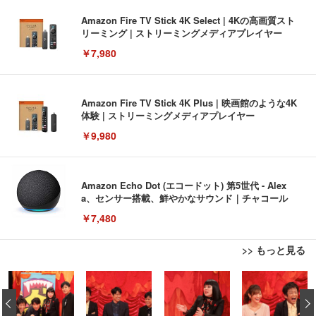
Amazon Fire TV Stick 4K Select | 4Kの高画質スト
リーミング | ストリーミングメディアプレイヤー
￥7,980
Amazon Fire TV Stick 4K Plus | 映画館のような4K
体験 | ストリーミングメディアプレイヤー
￥9,980
Amazon Echo Dot (エコードット) 第5世代 - Alex
a、センサー搭載、鮮やかなサウンド｜チャコール
￥7,480
>> もっと見る
[EdoErgo] オフィスチェア 椅子 テレワーク 疲れな
EIZO ビジネス向けプレミアムモニター | FlexScan
Amazonベーシック ペットシーツ 薄型 レギュラー 1
い 跳ね上げ式アームレスト コンパクト 約105度ロッ
EV3240X-WT | 31.5型4K UHD・USB Type-C・ホワ
‹
回使い捨て 無香料 ホワイト 300枚
キング pc 事務椅子 360度回転 座面昇降 強化ナイロ
イト