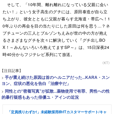
そして、「10年間、離れ離れになっている父親に会い
たい！」という女子高生のグチには、原田泰造が自ら立
ち上がり、彼女とともに父親が暮らす北海道・帯広へ！1
0年ぶりの再会を目の当たりにした原田は何を思う…？ネ
プチューンの三人とブルゾンちえみが世の中の方が抱え
るさまざまなグチを次々に解決していく『グチ出しBO
X！～みんないろいろ抱えてますSP～』は、15日深夜24
時40分からフジテレビ系列にて放送。
《KT》
【注目記事】
>
手が震え続けた原因は首のヘルニアだった...KARA・スン
ヨン、症状の悪化を告白「治療中だ」
>
同性との“密着写真”が拡散...薬物使用で有罪、男性への性
的暴行疑惑もあった俳優ユ・アインの近況
「定員残りわずか!」未経験採用枠/ITカスタマーサポート/キャ