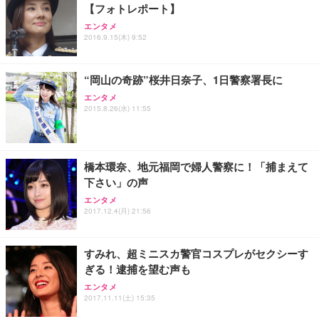
【フォトレポート】
Sezlife オフィスチェア デスクチェア 疲れない テレ
【整備済み品】Dell E2724HS 27インチ 液晶モニタ
Smart Basic(スマートベーシック) 【Amazon.co.jp
エンタメ
ワーク チェア 強化バックレスト 30度ロッキング機
ー フルHD（1920×1080）VA 非光沢 HDMI/DisplayP
限定】 Smart Basic アイリスオーヤマ ペットシーツ
2016.9.15(木) 9:52
能 人間工学 椅子 腰サポート 90度跳ね上げ式アーム
ort/VGA スピーカー内蔵 高さ調整 スイベル VESA対
超厚型 お徳用 ワイド 100枚入 (x 1) (ケース販売)
レスト 3Dヘッドレスト ハンガー付き 高反発クッシ
応 ComfortView ビジネス向け
￥7,680
￥15,800
￥3,670
ョン PCチェア 通気性メッシュ ゲーミング/勉強/事
“岡山の奇跡”桜井日奈子、1日警察署長に
務用 おしゃれ パソコンチェア (ホワイト)
エンタメ
ANDWINT オフィスチェア デスクチェア 肘なし メ
【MiniLED/24.5inch/280Hz/FHD】GRAPHT THE S
アイリスオーヤマ ペットシーツ 超厚型 お徳用 レギ
2015.8.26(水) 11:55
ッシュ 通気性 ランバーサポート付き 腰サポート ガ
HOOTER Gaming Monitor 24” Essential ゲーミン
ュラー 200枚入【Amazon.co.jp限定】
ス圧無段階昇降 360度回転 キャスター付き コンパク
グモニター QD 24.5インチ 1ms FHD 量子ドット 残
ト 幅52×奥行58.5×高さ84～96cm テレワーク 在宅
像低減 (3年保証 | 輝点保証 | 日本メーカー)
￥3,731
￥4,139
￥34,980
勤務 ブラック
橋本環奈、地元福岡で婦人警察に！「捕まえて
下さい」の声
エンタメ
2017.12.4(月) 21:56
すみれ、超ミニスカ警官コスプレがセクシーす
ぎる！逮捕を望む声も
エンタメ
2017.11.11(土) 15:35