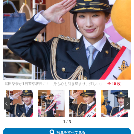
武田梨奈が1日警察署長に！「身も心も引き締まり、嬉しい」
全 10 枚
‹
1
/
3
写真をすべて見る