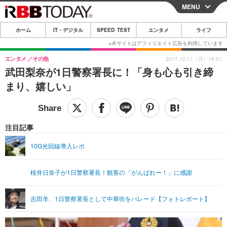
MENU
CLOSE
ホーム
IT・デジタル
SPEED TEST
エンタメ
ライフ
ホーム
IT・デジタル
エンタメ
その他
2017.12.11（月）18:51
武田梨奈が1日警察署長に！「身も心も引き締
IT・デジタルTOP
スマートフォン
SPEED TEST
まり、嬉しい」
ネタ
ガジェット・ツール
エンタメ
ショッピング
その他
エンタメTOP
映画・ドラマ
ライフ
注目記事
韓流・K-POP
韓国・芸能
ライフTOP
グルメ
リリース一覧
10G光回線導入レポ
音楽
スポーツ
ペット
ショッピング
プッシュ通知の停止方法
桜井日奈子が1日警察署長！観客の「がんばれー！」に感謝
グラビア
ブログ
その他
ショッピング
その他
吉田羊、1日警察署長として中華街をパレード【フォトレポート】