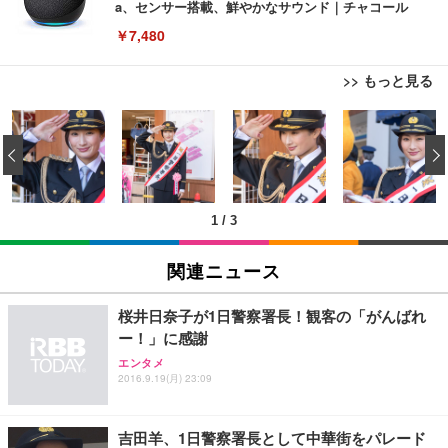
a、センサー搭載、鮮やかなサウンド｜チャコール
￥7,480
>> もっと見る
[EdoErgo] オフィスチェア 椅子 テレワーク 疲れな
EIZO ビジネス向けプレミアムモニター | FlexScan
Amazonベーシック ペットシーツ 薄型 レギュラー 1
い 跳ね上げ式アームレスト コンパクト 約105度ロッ
EV3240X-WT | 31.5型4K UHD・USB Type-C・ホワ
‹
回使い捨て 無香料 ホワイト 300枚
キング pc 事務椅子 360度回転 座面昇降 強化ナイロ
イト
ン樹脂ベース 通気性メッシュ 在宅ワーク H-WY01
￥3,373
￥5,699
￥105,595
(黒網+黒枠+黒足)
1
/
3
EIZO ビジネス向けプレミアムモニター | FlexScan
SIHOO B100 オフィスチェア／デスクチェア メッシ
Amazonベーシック ペットシーツ 厚型 ワイド 42枚
EV2740X-WT | 27.0型4K UHD・USB Type-C・ホワ
ュチェア 人間工学 疲れない ブラック
x2袋(84枚) ホワイト(吸収面:ライトブルー)
関連ニュース
イト
￥27,999
￥3,234
￥109,572
桜井日奈子が1日警察署長！観客の「がんばれ
ー！」に感謝
Sezlife オフィスチェア デスクチェア 疲れない テレ
【純正品】27"ゲーミングモニター DualSense 充電
ネオ・ルーライフ ネオ・オムツ L 中型犬用 26枚入
エンタメ
ワーク チェア 強化バックレスト 30度ロッキング機
2016.9.19(月) 23:09
フック付き（CFI-ZDM1J）
り 単品
能 人間工学 椅子 腰サポート 90度跳ね上げ式アーム
レスト 3Dヘッドレスト ハンガー付き 高反発クッシ
￥49,979
￥1,800
￥7,680
ョン PCチェア 通気性メッシュ ゲーミング/勉強/事
吉田羊、1日警察署長として中華街をパレード
務用 おしゃれ パソコンチェア (ブラック)