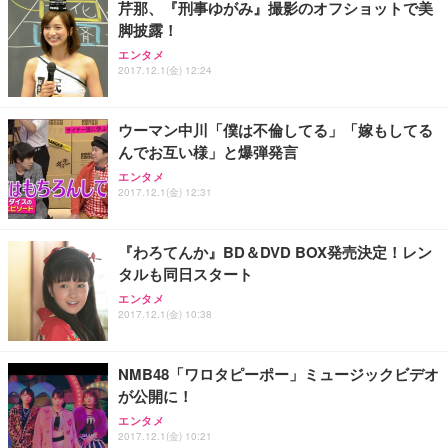
芹那、『刑事ゆがみ』撮影のオフショットで美
務用 おしゃれ パソコンチェア (ブラック)
脚披露！
Sezlife オフィスチェア デスクチェア 疲れない テレ
【整備済み品】Dell E2724HS 27インチ 液晶モニタ
Smart Basic(スマートベーシック) 【Amazon.co.jp
エンタメ
ワーク チェア 強化バックレスト 30度ロッキング機
ー フルHD（1920×1080）VA 非光沢 HDMI/DisplayP
限定】 Smart Basic アイリスオーヤマ ペットシーツ
2017.12.1(金) 12:24
能 人間工学 椅子 腰サポート 90度跳ね上げ式アーム
ort/VGA スピーカー内蔵 高さ調整 スイベル VESA対
超厚型 お徳用 ワイド 100枚入 (x 1) (ケース販売)
レスト 3Dヘッドレスト ハンガー付き 高反発クッシ
応 ComfortView ビジネス向け
￥7,680
￥15,800
￥3,670
ョン PCチェア 通気性メッシュ ゲーミング/勉強/事
ウーマン中川「僕は不倫してる」「嫁もしてる
務用 おしゃれ パソコンチェア (ホワイト)
んでお互い様」と爆弾発言
ANDWINT オフィスチェア デスクチェア 肘なし メ
【MiniLED/24.5inch/280Hz/FHD】GRAPHT THE S
アイリスオーヤマ ペットシーツ 超厚型 お徳用 レギ
ッシュ 通気性 ランバーサポート付き 腰サポート ガ
HOOTER Gaming Monitor 24” Essential ゲーミン
エンタメ
ュラー 200枚入【Amazon.co.jp限定】
ス圧無段階昇降 360度回転 キャスター付き コンパク
グモニター QD 24.5インチ 1ms FHD 量子ドット 残
2017.12.1(金) 12:31
ト 幅52×奥行58.5×高さ84～96cm テレワーク 在宅
像低減 (3年保証 | 輝点保証 | 日本メーカー)
￥3,731
￥4,139
￥34,980
勤務 ブラック
『わろてんか』BD＆DVD BOX発売決定！レン
タルも同日スタート
エンタメ
2017.12.1(金) 10:38
NMB48「ワロタピーポー」ミュージックビデオ
が公開に！
エンタメ
2017.12.1(金) 10:21