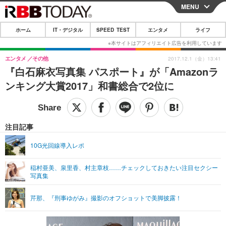
MENU
CLOSE
ホーム
IT・デジタル
SPEED TEST
エンタメ
ライフ
ホーム
IT・デジタル
エンタメ
その他
2017.12.1（金）13:41
『白石麻衣写真集 パスポート』が「Amazonラ
IT・デジタルTOP
スマートフォン
SPEED TEST
ンキング大賞2017」和書総合で2位に
ネタ
ガジェット・ツール
エンタメ
ショッピング
その他
エンタメTOP
映画・ドラマ
ライフ
注目記事
韓流・K-POP
韓国・芸能
ライフTOP
グルメ
リリース一覧
10G光回線導入レポ
音楽
スポーツ
ペット
ショッピング
プッシュ通知の停止方法
稲村亜美、泉里香、村主章枝……チェックしておきたい注目セクシー
写真集
グラビア
ブログ
その他
ショッピング
その他
芹那、『刑事ゆがみ』撮影のオフショットで美脚披露！