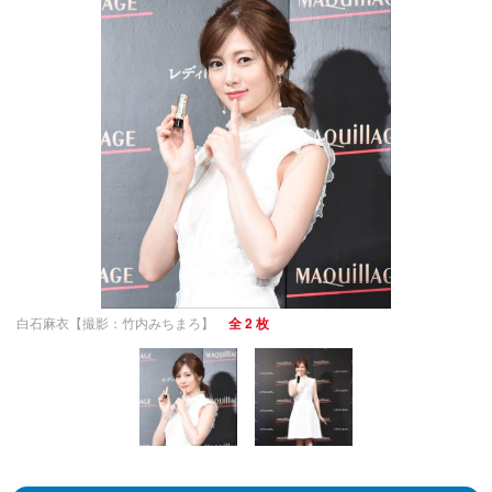
白石麻衣【撮影：竹内みちまろ】
全 2 枚