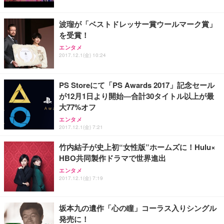
波瑠が「ベストドレッサー賞ウールマーク賞」
を受賞！
エンタメ
2017.12.1(金) 10:24
PS Storeにて「PS Awards 2017」記念セール
が12月1日より開始―合計30タイトル以上が最
大77%オフ
エンタメ
2017.12.1(金) 7:21
竹内結子が史上初“女性版”ホームズに！Hulu×
HBO共同製作ドラマで世界進出
エンタメ
2017.12.1(金) 7:19
坂本九の遺作「心の瞳」コーラス入りシングル
発売に！