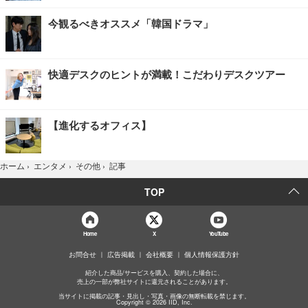
今観るべきオススメ「韓国ドラマ」
快適デスクのヒントが満載！こだわりデスクツアー
【進化するオフィス】
記事
ホーム
›
エンタメ
›
その他
›
TOP
Home
X
YouTube
お問合せ
広告掲載
会社概要
個人情報保護方針
紹介した商品/サービスを購入、契約した場合に、
売上の一部が弊社サイトに還元されることがあります。
当サイトに掲載の記事・見出し・写真・画像の無断転載を禁じます。
Copyright © 2026 IID, Inc.