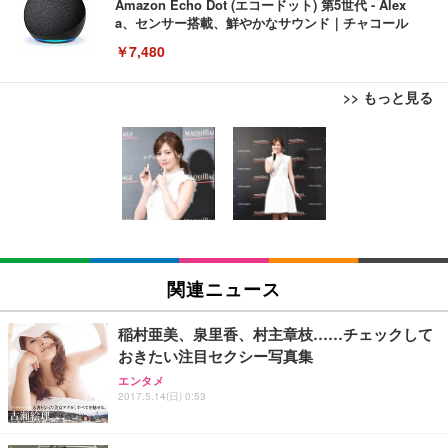
Amazon Echo Dot (エコードット) 第5世代 - Alex
a、センサー搭載、鮮やかなサウンド｜チャコール
￥7,480
>> もっと見る
[EdoErgo] オフィスチェア 椅子 テレワーク 疲れな
EIZO ビジネス向けプレミアムモニター | FlexScan
Amazonベーシック ペットシーツ 薄型 レギュラー 1
い 跳ね上げ式アームレスト コンパクト 約105度ロッ
EV3240X-WT | 31.5型4K UHD・USB Type-C・ホワ
回使い捨て 無香料 ホワイト 300枚
キング pc 事務椅子 360度回転 座面昇降 強化ナイロ
イト
ン樹脂ベース 通気性メッシュ 在宅ワーク H-WY01
￥3,373
￥5,699
￥105,595
(黒網+黒枠+黒足)
EIZO ビジネス向けプレミアムモニター | FlexScan
SIHOO B100 オフィスチェア／デスクチェア メッシ
Amazonベーシック ペットシーツ 厚型 ワイド 42枚
EV2740X-WT | 27.0型4K UHD・USB Type-C・ホワ
ュチェア 人間工学 疲れない ブラック
x2袋(84枚) ホワイト(吸収面:ライトブルー)
関連ニュース
イト
￥27,999
￥3,234
￥109,572
稲村亜美、泉里香、村主章枝……チェックして
おきたい注目セクシー写真集
Sezlife オフィスチェア デスクチェア 疲れない テレ
【純正品】27"ゲーミングモニター DualSense 充電
ネオ・ルーライフ ネオ・オムツ L 中型犬用 26枚入
エンタメ
ワーク チェア 強化バックレスト 30度ロッキング機
フック付き（CFI-ZDM1J）
り 単品
2017.5.14(日) 0:53
能 人間工学 椅子 腰サポート 90度跳ね上げ式アーム
レスト 3Dヘッドレスト ハンガー付き 高反発クッシ
￥49,979
￥1,800
￥7,680
ョン PCチェア 通気性メッシュ ゲーミング/勉強/事