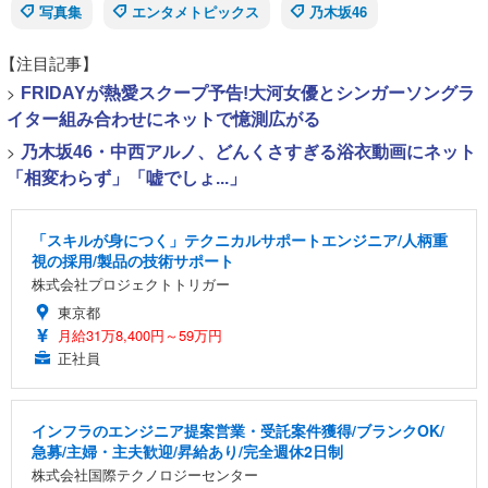
写真集
エンタメトピックス
乃木坂46
【注目記事】
>
FRIDAYが熱愛スクープ予告!大河女優とシンガーソングラ
イター組み合わせにネットで憶測広がる
>
乃木坂46・中西アルノ、どんくさすぎる浴衣動画にネット
「相変わらず」「嘘でしょ...」
「スキルが身につく」テクニカルサポートエンジニア/人柄重
視の採用/製品の技術サポート
株式会社プロジェクトトリガー
東京都
月給31万8,400円～59万円
正社員
インフラのエンジニア提案営業・受託案件獲得/ブランクOK/
急募/主婦・主夫歓迎/昇給あり/完全週休2日制
株式会社国際テクノロジーセンター