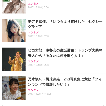
エンタメ
2017.12.1(金) 6:54
夢アド京佳、「いつもより冒険した」セクシー
グラビア
エンタメ
2017.12.1(金) 8:00
ピコ太郎、晩餐会の裏話激白！トランプ大統領
夫人から「あなたは何を歌う人？」
エンタメ
2017.12.1(金) 6:56
乃木坂46・堀未央奈、2nd写真集に意欲「フィ
ンランドで撮影したい！」
エンタメ
2017.11.28(火) 16:28