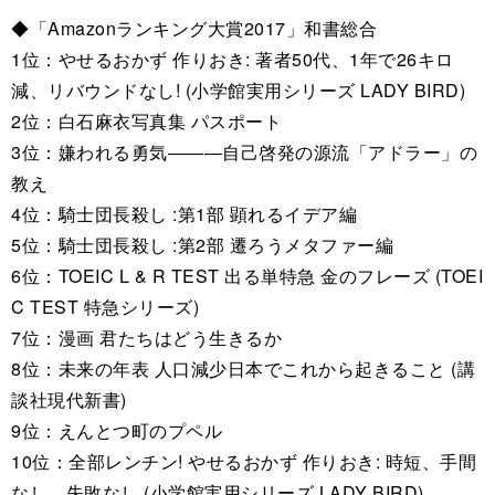
◆「Amazonランキング大賞2017」和書総合
1位：やせるおかず 作りおき: 著者50代、1年で26キロ
減、リバウンドなし! (小学館実用シリーズ LADY BIRD)
2位：白石麻衣写真集 パスポート
3位：嫌われる勇気―――自己啓発の源流「アドラー」の
教え
4位：騎士団長殺し :第1部 顕れるイデア編
5位：騎士団長殺し :第2部 遷ろうメタファー編
6位：TOEIC L & R TEST 出る単特急 金のフレーズ (TOEI
C TEST 特急シリーズ)
7位：漫画 君たちはどう生きるか
8位：未来の年表 人口減少日本でこれから起きること (講
談社現代新書)
9位：えんとつ町のプペル
10位：全部レンチン! やせるおかず 作りおき: 時短、手間
なし、失敗なし (小学館実用シリーズ LADY BIRD)