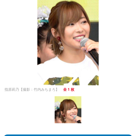
指原莉乃【撮影：竹内みちまろ】
全 1 枚