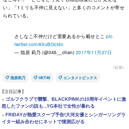
い」「1ミリも不仲に見えない」と多くのコメントが寄せ
られている。
さしなこ不仲だけど需要あるから載せとこ
pic.
twitter.com/8IruBOcldn
— 指原 莉乃 (@345__chan)
2017年11月27日
《松尾》
指原莉乃
HKT48
エンタメトピックス
【注目記事】
>
ゴルフクラブで襲撃、BLACKPINKの10周年イベントに激
怒したファンの説も...YG本社で女性が暴れる
>
FRIDAYが熱愛スクープ予告!大河女優とシンガーソングラ
イター組み合わせにネットで憶測広がる