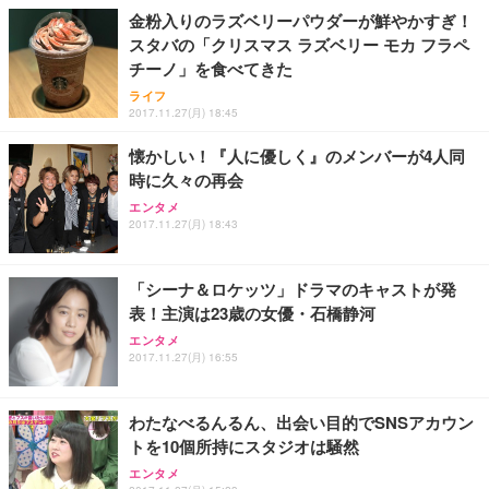
金粉入りのラズベリーパウダーが鮮やかすぎ！
スタバの「クリスマス ラズベリー モカ フラペ
チーノ」を食べてきた
ライフ
2017.11.27(月) 18:45
懐かしい！『人に優しく』のメンバーが4人同
時に久々の再会
エンタメ
2017.11.27(月) 18:43
「シーナ＆ロケッツ」ドラマのキャストが発
表！主演は23歳の女優・石橋静河
エンタメ
2017.11.27(月) 16:55
わたなべるんるん、出会い目的でSNSアカウン
トを10個所持にスタジオは騒然
エンタメ