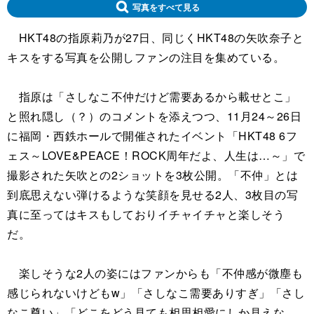
写真をすべて見る
HKT48の指原莉乃が27日、同じくHKT48の矢吹奈子と
キスをする写真を公開しファンの注目を集めている。
指原は「さしなこ不仲だけど需要あるから載せとこ」
と照れ隠し（？）のコメントを添えつつ、11月24～26日
に福岡・西鉄ホールで開催されたイベント「HKT48 6フ
ェス～LOVE&PEACE！ROCK周年だよ、人生は…～」で
撮影された矢吹との2ショットを3枚公開。「不仲」とは
到底思えない弾けるような笑顔を見せる2人、3枚目の写
真に至ってはキスもしておりイチャイチャと楽しそう
だ。
楽しそうな2人の姿にはファンからも「不仲感が微塵も
感じられないけどもw」「さしなこ需要ありすぎ」「さし
なこ尊い」「どこをどう見ても相思相愛にしか見えな