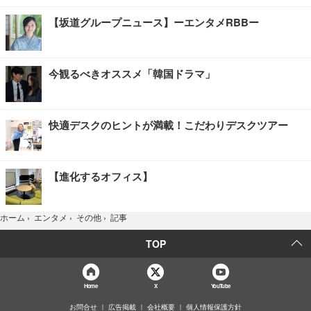
【坂道グループニュース】ーエンタメRBBー
今観るべきオススメ「韓国ドラマ」
快適デスクのヒントが満載！こだわりデスクツアー
【進化するオフィス】
記事
ホーム
›
エンタメ
›
その他
›
TOP
Home
X
YouTube
お問合せ
広告掲載
会社概要
個人情報保護方針