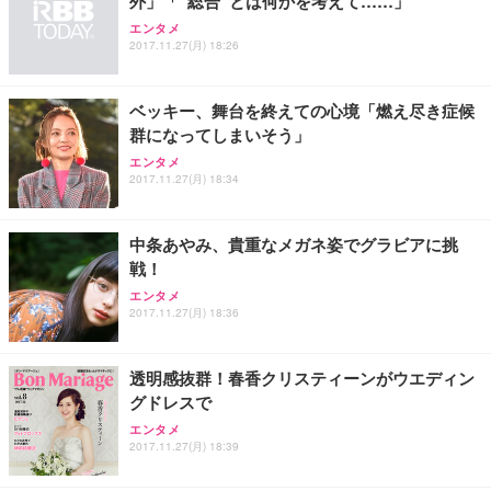
外」「“総合”とは何かを考えて……」
ANDWINT オフィスチェア デスクチェア 肘なし メ
【MiniLED/24.5inch/280Hz/FHD】GRAPHT THE S
アイリスオーヤマ ペットシーツ 超厚型 お徳用 レギ
ッシュ 通気性 ランバーサポート付き 腰サポート ガ
HOOTER Gaming Monitor 24” Essential ゲーミン
エンタメ
ュラー 200枚入【Amazon.co.jp限定】
ス圧無段階昇降 360度回転 キャスター付き コンパク
グモニター QD 24.5インチ 1ms FHD 量子ドット 残
2017.11.27(月) 18:26
ト 幅52×奥行58.5×高さ84～96cm テレワーク 在宅
像低減 (3年保証 | 輝点保証 | 日本メーカー)
￥3,731
￥4,139
￥34,980
勤務 ブラック
ベッキー、舞台を終えての心境「燃え尽き症候
群になってしまいそう」
エンタメ
2017.11.27(月) 18:34
中条あやみ、貴重なメガネ姿でグラビアに挑
戦！
エンタメ
2017.11.27(月) 18:36
透明感抜群！春香クリスティーンがウエディン
グドレスで
エンタメ
2017.11.27(月) 18:39