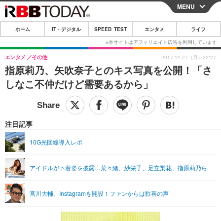
MENU
CLOSE
ホーム
IT・デジタル
SPEED TEST
エンタメ
ライフ
ホーム
IT・デジタル
エンタメ
その他
2017.11.27（月）22:27
指原莉乃、矢吹奈子とのキス写真を公開！「さ
IT・デジタルTOP
スマートフォン
SPEED TEST
しなこ不仲だけど需要あるから」
ネタ
ガジェット・ツール
エンタメ
ショッピング
その他
エンタメTOP
映画・ドラマ
ライフ
注目記事
韓流・K-POP
韓国・芸能
ライフTOP
グルメ
リリース一覧
10G光回線導入レポ
音楽
スポーツ
ペット
ショッピング
プッシュ通知の停止方法
アイドルが下着姿を披露…菜々緒、紗栄子、足立梨花、指原莉乃ら
グラビア
ブログ
その他
ショッピング
その他
宮川大輔、Instagramを開設！ファンからは歓喜の声