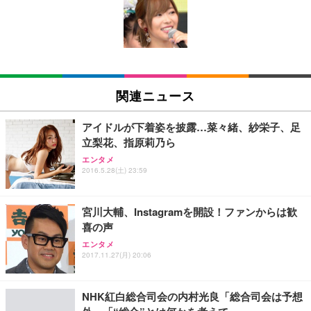
い 跳ね上げ式アームレスト コンパクト 約105度ロッ
EV3240X-WT | 31.5型4K UHD・USB Type-C・ホワ
回使い捨て 無香料 ホワイト 300枚
キング pc 事務椅子 360度回転 座面昇降 強化ナイロ
イト
ン樹脂ベース 通気性メッシュ 在宅ワーク H-WY01
￥3,373
￥5,699
￥105,595
(黒網+黒枠+黒足)
EIZO ビジネス向けプレミアムモニター | FlexScan
SIHOO B100 オフィスチェア／デスクチェア メッシ
Amazonベーシック ペットシーツ 厚型 ワイド 42枚
EV2740X-WT | 27.0型4K UHD・USB Type-C・ホワ
ュチェア 人間工学 疲れない ブラック
x2袋(84枚) ホワイト(吸収面:ライトブルー)
関連ニュース
イト
￥27,999
￥3,234
￥109,572
アイドルが下着姿を披露…菜々緒、紗栄子、足
立梨花、指原莉乃ら
Sezlife オフィスチェア デスクチェア 疲れない テレ
【純正品】27"ゲーミングモニター DualSense 充電
ネオ・ルーライフ ネオ・オムツ L 中型犬用 26枚入
エンタメ
ワーク チェア 強化バックレスト 30度ロッキング機
フック付き（CFI-ZDM1J）
り 単品
2016.5.28(土) 23:59
能 人間工学 椅子 腰サポート 90度跳ね上げ式アーム
レスト 3Dヘッドレスト ハンガー付き 高反発クッシ
￥49,979
￥1,800
￥7,680
ョン PCチェア 通気性メッシュ ゲーミング/勉強/事
宮川大輔、Instagramを開設！ファンからは歓
務用 おしゃれ パソコンチェア (ブラック)
喜の声
Sezlife オフィスチェア デスクチェア 疲れない テレ
【整備済み品】Dell E2724HS 27インチ 液晶モニタ
Smart Basic(スマートベーシック) 【Amazon.co.jp
エンタメ
ワーク チェア 強化バックレスト 30度ロッキング機
ー フルHD（1920×1080）VA 非光沢 HDMI/DisplayP
限定】 Smart Basic アイリスオーヤマ ペットシーツ
2017.11.27(月) 20:06
能 人間工学 椅子 腰サポート 90度跳ね上げ式アーム
ort/VGA スピーカー内蔵 高さ調整 スイベル VESA対
超厚型 お徳用 ワイド 100枚入 (x 1) (ケース販売)
レスト 3Dヘッドレスト ハンガー付き 高反発クッシ
応 ComfortView ビジネス向け
￥7,680
￥15,800
￥3,670
ョン PCチェア 通気性メッシュ ゲーミング/勉強/事
NHK紅白総合司会の内村光良「総合司会は予想
務用 おしゃれ パソコンチェア (ホワイト)