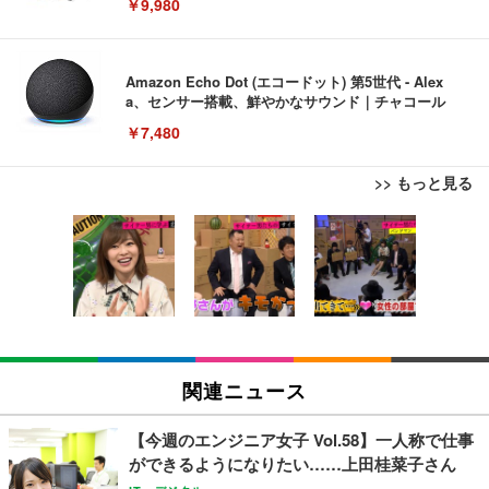
￥9,980
Amazon Echo Dot (エコードット) 第5世代 - Alex
a、センサー搭載、鮮やかなサウンド｜チャコール
￥7,480
>> もっと見る
[EdoErgo] オフィスチェア 椅子 テレワーク 疲れな
EIZO ビジネス向けプレミアムモニター | FlexScan
Amazonベーシック ペットシーツ 薄型 レギュラー 1
い 跳ね上げ式アームレスト コンパクト 約105度ロッ
EV3240X-WT | 31.5型4K UHD・USB Type-C・ホワ
回使い捨て 無香料 ホワイト 300枚
キング pc 事務椅子 360度回転 座面昇降 強化ナイロ
イト
ン樹脂ベース 通気性メッシュ 在宅ワーク H-WY01
￥3,373
￥5,699
￥105,595
(黒網+黒枠+黒足)
EIZO ビジネス向けプレミアムモニター | FlexScan
SIHOO B100 オフィスチェア／デスクチェア メッシ
Amazonベーシック ペットシーツ 厚型 ワイド 42枚
EV2740X-WT | 27.0型4K UHD・USB Type-C・ホワ
ュチェア 人間工学 疲れない ブラック
x2袋(84枚) ホワイト(吸収面:ライトブルー)
関連ニュース
イト
￥27,999
￥3,234
￥109,572
【今週のエンジニア女子 Vol.58】一人称で仕事
ができるようになりたい……上田桂菜子さん
Sezlife オフィスチェア デスクチェア 疲れない テレ