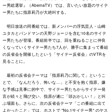
ー男総選挙』（AbemaTV）では、言いたい放題のサイテ
ー男たちに指原莉乃が大絶叫する。
明日放送の同番組では、新メンバーの浮気芸人・山崎
ユタカとバンドマンの天野ジョージを含む10名のサイテ
ー男たちが登場。番組前半では、回を重ねるごとに仲良
くなっていくサイテー男たち7人が、勝手に集まって番組
の反省会を開催したという「サイテー反省会」のVTRを
見ることに。
最初の反省会テーマは「指原莉乃に関して」というこ
とで、「なんだろう、怖いな…」と不安を抱く指原。嫌
な予感は見事に的中で、サイテー男たちからサイテー発
言が続々と飛び交い、指原が遂に「頭おかしい！」と叫
ぶ場面も。さらに、次の反省会テーマ「この番組に出て
よかったこと」では、ホストで "No.1サイテー男" のヤス