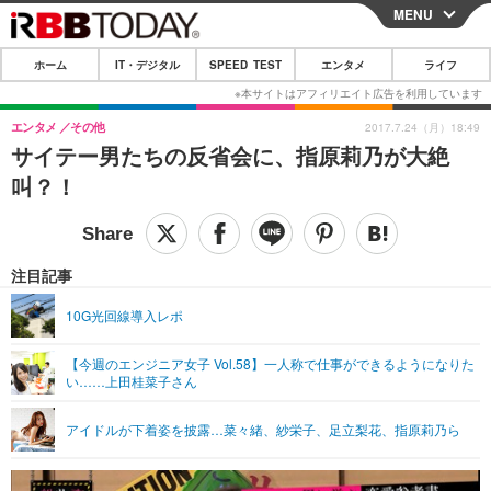
MENU
CLOSE
ホーム
IT・デジタル
SPEED TEST
エンタメ
ライフ
ホーム
IT・デジタル
エンタメ
その他
2017.7.24（月）18:49
サイテー男たちの反省会に、指原莉乃が大絶
IT・デジタルTOP
スマートフォン
SPEED TEST
叫？！
ネタ
ガジェット・ツール
エンタメ
ショッピング
その他
エンタメTOP
映画・ドラマ
ライフ
注目記事
韓流・K-POP
韓国・芸能
ライフTOP
グルメ
リリース一覧
10G光回線導入レポ
音楽
スポーツ
ペット
ショッピング
プッシュ通知の停止方法
【今週のエンジニア女子 Vol.58】一人称で仕事ができるようになりた
い……上田桂菜子さん
グラビア
ブログ
その他
ショッピング
その他
アイドルが下着姿を披露…菜々緒、紗栄子、足立梨花、指原莉乃ら