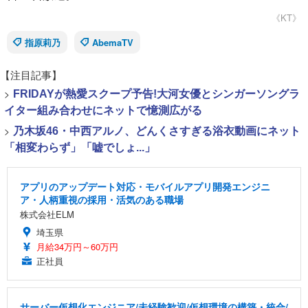
《KT》
指原莉乃
AbemaTV
【注目記事】
>
FRIDAYが熱愛スクープ予告!大河女優とシンガーソングラ
イター組み合わせにネットで憶測広がる
>
乃木坂46・中西アルノ、どんくさすぎる浴衣動画にネット
「相変わらず」「嘘でしょ...」
アプリのアップデート対応・モバイルアプリ開発エンジニ
ア・人柄重視の採用・活気のある職場
株式会社ELM
埼玉県
月給34万円～60万円
正社員
サーバー仮想化エンジニア/未経験歓迎/仮想環境の構築・統合/