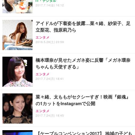
【純正品】27"ゲーミングモニター DualSense 充電
ネオ・ルーライフ ネオ・オムツ L 中型犬用 26枚入
IT・デジタル
ワーク チェア 強化バックレスト 30度ロッキング機
2017.7.14(金) 16:12
フック付き（CFI-ZDM1J）
り 単品
能 人間工学 椅子 腰サポート 90度跳ね上げ式アーム
レスト 3Dヘッドレスト ハンガー付き 高反発クッシ
￥49,979
￥1,800
￥7,680
ョン PCチェア 通気性メッシュ ゲーミング/勉強/事
アイドルが下着姿を披露…菜々緒、紗栄子、足
務用 おしゃれ パソコンチェア (ブラック)
立梨花、指原莉乃ら
Sezlife オフィスチェア デスクチェア 疲れない テレ
【整備済み品】Dell E2724HS 27インチ 液晶モニタ
Smart Basic(スマートベーシック) 【Amazon.co.jp
エンタメ
ワーク チェア 強化バックレスト 30度ロッキング機
ー フルHD（1920×1080）VA 非光沢 HDMI/DisplayP
限定】 Smart Basic アイリスオーヤマ ペットシーツ
2016.5.28(土) 23:59
能 人間工学 椅子 腰サポート 90度跳ね上げ式アーム
ort/VGA スピーカー内蔵 高さ調整 スイベル VESA対
超厚型 お徳用 ワイド 100枚入 (x 1) (ケース販売)
レスト 3Dヘッドレスト ハンガー付き 高反発クッシ
応 ComfortView ビジネス向け
￥7,680
￥15,800
￥3,670
ョン PCチェア 通気性メッシュ ゲーミング/勉強/事
橋本環奈が見せたメガネ姿に反響「メガネ環奈
務用 おしゃれ パソコンチェア (ホワイト)
ちゃんも天使すぎる」
ANDWINT オフィスチェア デスクチェア 肘なし メ
【MiniLED/24.5inch/280Hz/FHD】GRAPHT THE S
アイリスオーヤマ ペットシーツ 超厚型 お徳用 レギ
ッシュ 通気性 ランバーサポート付き 腰サポート ガ
HOOTER Gaming Monitor 24” Essential ゲーミン
エンタメ
ュラー 200枚入【Amazon.co.jp限定】
ス圧無段階昇降 360度回転 キャスター付き コンパク
グモニター QD 24.5インチ 1ms FHD 量子ドット 残
2017.7.24(月) 18:41
ト 幅52×奥行58.5×高さ84～96cm テレワーク 在宅
像低減 (3年保証 | 輝点保証 | 日本メーカー)
￥3,731
￥4,139
￥34,980
勤務 ブラック
菜々緒、太ももがセクシーすぎ！映画『銀魂』
の1カットをInstagramで公開
エンタメ
2017.7.24(月) 18:45
【ケーブルコンベンション2017】 地域の子ども