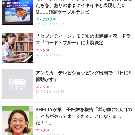
たちを、ありのままにイキイキと表現したC
M……須高ケーブルテレビ
IT・デジタル
2017.7.24(月) 18:47
「セブンティーン」モデルの田鍋梨々花、ドラ
マ『コード・ブルー』に出演決定
エンタメ
2017.7.24(月) 18:41
アンミカ、テレビショッピング出演で「1日に5
億動かす」
エンタメ
2017.7.24(月) 15:50
SHELLYが第二子妊娠を報告「我が家に2人目の
こどもがやって来てくれることになりまし
た！！」
エンタメ
2017.7.24(月) 15:53