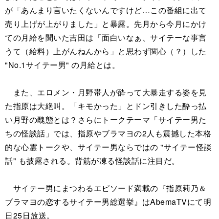
が「あんまり言いたくないんですけど…この番組に出て
売り上げが上がりました」と暴露。先月から今月にかけ
ての月給を聞いた吉田は「面白いなぁ、サイテーな事言
うて（給料）上がんねんから」と思わず関心（？）した
"No.1サイテー男" の月給とは。
また、エロメン・月野帯人が酔って大暴走する姿を見
た指原は大絶叫。「キモかった」とドン引きした酔っ払
い月野の醜態とは？さらにトークテーマ「サイテー男た
ちの怪談話」では、指原やブラマヨの2人も震撼した本格
的な心霊トークや、サイテー男ならではの "サイテー怪談
話" も披露される。背筋が凍る怪談話に注目だ。
サイテー男にまつわるエピソード満載の『指原莉乃＆
ブラマヨの恋するサイテー男総選挙』はAbemaTVにて明
日25日放送。