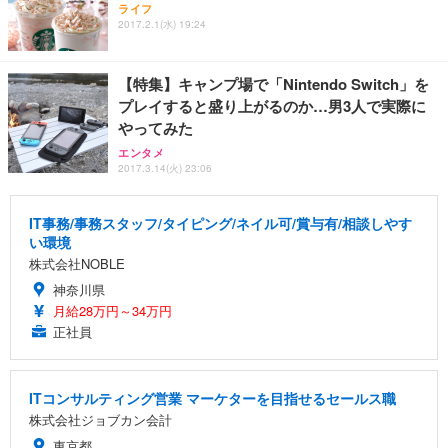
ライフ
2017.2.1(水) 19:24
【特集】キャンプ場で「Nintendo Switch」を
プレイすると盛り上がるのか…男3人で実際に
やってみた
エンタメ
2017.3.14(火) 23:06
IT事務/事務スタッフ/タイピング/ネイル可/賞与有/相談しやす
い環境
株式会社NOBLE
神奈川県
月給28万円～34万円
正社員
ITコンサルティング営業 マーケターを目指せるセールス職
株式会社ジョブカン会計
東京都