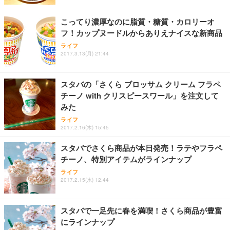
レスト 3Dヘッドレスト ハンガー付き 高反発クッシ
￥49,979
￥1,800
￥7,680
ョン PCチェア 通気性メッシュ ゲーミング/勉強/事
こってり濃厚なのに脂質・糖質・カロリーオ
務用 おしゃれ パソコンチェア (ブラック)
フ！カップヌードルからありえナイスな新商品
Sezlife オフィスチェア デスクチェア 疲れない テレ
【整備済み品】Dell E2724HS 27インチ 液晶モニタ
Smart Basic(スマートベーシック) 【Amazon.co.jp
ライフ
ワーク チェア 強化バックレスト 30度ロッキング機
ー フルHD（1920×1080）VA 非光沢 HDMI/DisplayP
限定】 Smart Basic アイリスオーヤマ ペットシーツ
2017.3.13(月) 21:44
能 人間工学 椅子 腰サポート 90度跳ね上げ式アーム
ort/VGA スピーカー内蔵 高さ調整 スイベル VESA対
超厚型 お徳用 ワイド 100枚入 (x 1) (ケース販売)
レスト 3Dヘッドレスト ハンガー付き 高反発クッシ
応 ComfortView ビジネス向け
￥7,680
￥15,800
￥3,670
ョン PCチェア 通気性メッシュ ゲーミング/勉強/事
スタバの「さくら ブロッサム クリーム フラペ
務用 おしゃれ パソコンチェア (ホワイト)
チーノ with クリスピースワール」を注文して
ANDWINT オフィスチェア デスクチェア 肘なし メ
【MiniLED/24.5inch/280Hz/FHD】GRAPHT THE S
アイリスオーヤマ ペットシーツ 超厚型 お徳用 レギ
みた
ッシュ 通気性 ランバーサポート付き 腰サポート ガ
HOOTER Gaming Monitor 24” Essential ゲーミン
ュラー 200枚入【Amazon.co.jp限定】
ス圧無段階昇降 360度回転 キャスター付き コンパク
グモニター QD 24.5インチ 1ms FHD 量子ドット 残
ライフ
ト 幅52×奥行58.5×高さ84～96cm テレワーク 在宅
像低減 (3年保証 | 輝点保証 | 日本メーカー)
￥3,731
2017.2.16(木) 15:45
￥4,139
￥34,980
勤務 ブラック
スタバでさくら商品が本日発売！ラテやフラペ
チーノ、特別アイテムがラインナップ
ライフ
2017.2.15(水) 12:44
スタバで一足先に春を満喫！さくら商品が豊富
にラインナップ