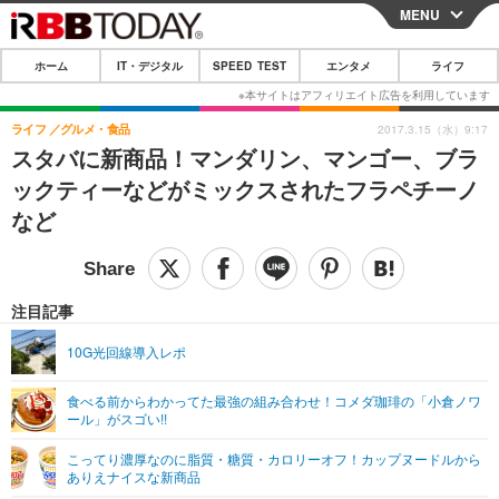
MENU
CLOSE
ホーム
IT・デジタル
SPEED TEST
エンタメ
ライフ
ホーム
IT・デジタル
ライフ
グルメ・食品
2017.3.15（水）9:17
スタバに新商品！マンダリン、マンゴー、ブラ
IT・デジタルTOP
スマートフォン
SPEED TEST
ックティーなどがミックスされたフラペチーノ
ネタ
ガジェット・ツール
など
エンタメ
ショッピング
その他
エンタメTOP
映画・ドラマ
ライフ
韓流・K-POP
韓国・芸能
注目記事
ライフTOP
グルメ
リリース一覧
音楽
スポーツ
10G光回線導入レポ
ペット
ショッピング
プッシュ通知の停止方法
グラビア
ブログ
その他
食べる前からわかってた最強の組み合わせ！コメダ珈琲の「小倉ノワ
ール」がスゴい!!
ショッピング
その他
こってり濃厚なのに脂質・糖質・カロリーオフ！カップヌードルから
ありえナイスな新商品