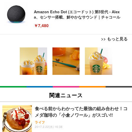
Amazon Echo Dot (エコードット) 第5世代 - Alex
a、センサー搭載、鮮やかなサウンド｜チャコール
￥7,480
>> もっと見る
[EdoErgo] オフィスチェア 椅子 テレワーク 疲れな
EIZO ビジネス向けプレミアムモニター | FlexScan
Amazonベーシック ペットシーツ 薄型 レギュラー 1
い 跳ね上げ式アームレスト コンパクト 約105度ロッ
EV3240X-WT | 31.5型4K UHD・USB Type-C・ホワ
回使い捨て 無香料 ホワイト 300枚
キング pc 事務椅子 360度回転 座面昇降 強化ナイロ
イト
ン樹脂ベース 通気性メッシュ 在宅ワーク H-WY01
￥3,373
￥5,699
￥105,595
(黒網+黒枠+黒足)
EIZO ビジネス向けプレミアムモニター | FlexScan
SIHOO B100 オフィスチェア／デスクチェア メッシ
Amazonベーシック ペットシーツ 厚型 ワイド 42枚
EV2740X-WT | 27.0型4K UHD・USB Type-C・ホワ
ュチェア 人間工学 疲れない ブラック
x2袋(84枚) ホワイト(吸収面:ライトブルー)
関連ニュース
イト
￥27,999
￥3,234
￥109,572
食べる前からわかってた最強の組み合わせ！コ
メダ珈琲の「小倉ノワール」がスゴい!!
Sezlife オフィスチェア デスクチェア 疲れない テレ
【純正品】27"ゲーミングモニター DualSense 充電
ネオ・ルーライフ ネオ・オムツ L 中型犬用 26枚入
ライフ
ワーク チェア 強化バックレスト 30度ロッキング機
2017.2.22(水) 16:38
フック付き（CFI-ZDM1J）
り 単品
能 人間工学 椅子 腰サポート 90度跳ね上げ式アーム