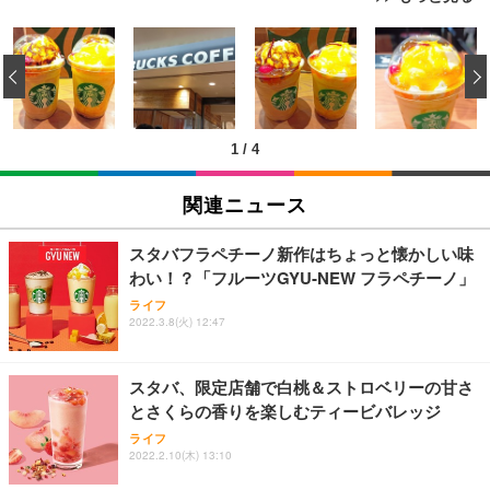
[EdoErgo] オフィスチェア 椅子 テレワーク 疲れな
EIZO ビジネス向けプレミアムモニター | FlexScan
Amazonベーシック ペットシーツ 薄型 レギュラー 1
い 跳ね上げ式アームレスト コンパクト 約105度ロッ
EV3240X-WT | 31.5型4K UHD・USB Type-C・ホワ
‹
回使い捨て 無香料 ホワイト 300枚
キング pc 事務椅子 360度回転 座面昇降 強化ナイロ
イト
ン樹脂ベース 通気性メッシュ 在宅ワーク H-WY01
￥3,373
￥5,699
￥105,595
(黒網+黒枠+黒足)
1
/
4
EIZO ビジネス向けプレミアムモニター | FlexScan
SIHOO B100 オフィスチェア／デスクチェア メッシ
Amazonベーシック ペットシーツ 厚型 ワイド 42枚
EV2740X-WT | 27.0型4K UHD・USB Type-C・ホワ
ュチェア 人間工学 疲れない ブラック
x2袋(84枚) ホワイト(吸収面:ライトブルー)
関連ニュース
イト
￥27,999
￥3,234
￥109,572
スタバフラペチーノ新作はちょっと懐かしい味
わい！？「フルーツGYU‐NEW フラペチーノ」
Sezlife オフィスチェア デスクチェア 疲れない テレ
【純正品】27"ゲーミングモニター DualSense 充電
ネオ・ルーライフ ネオ・オムツ L 中型犬用 26枚入
ライフ
ワーク チェア 強化バックレスト 30度ロッキング機
フック付き（CFI-ZDM1J）
り 単品
2022.3.8(火) 12:47
能 人間工学 椅子 腰サポート 90度跳ね上げ式アーム
レスト 3Dヘッドレスト ハンガー付き 高反発クッシ
￥49,979
￥1,800
￥7,680
ョン PCチェア 通気性メッシュ ゲーミング/勉強/事
スタバ、限定店舗で白桃＆ストロベリーの甘さ
務用 おしゃれ パソコンチェア (ブラック)
とさくらの香りを楽しむティービバレッジ
Sezlife オフィスチェア デスクチェア 疲れない テレ
【整備済み品】Dell E2724HS 27インチ 液晶モニタ
Smart Basic(スマートベーシック) 【Amazon.co.jp
ライフ
ワーク チェア 強化バックレスト 30度ロッキング機
ー フルHD（1920×1080）VA 非光沢 HDMI/DisplayP
限定】 Smart Basic アイリスオーヤマ ペットシーツ
2022.2.10(木) 13:10
能 人間工学 椅子 腰サポート 90度跳ね上げ式アーム
ort/VGA スピーカー内蔵 高さ調整 スイベル VESA対
超厚型 お徳用 ワイド 100枚入 (x 1) (ケース販売)
レスト 3Dヘッドレスト ハンガー付き 高反発クッシ
応 ComfortView ビジネス向け