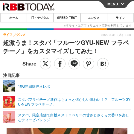
MENU
CLOSE
ホーム
IT・デジタル
SPEED TEST
エンタメ
ライフ
ホーム
IT・デジタル
ライフ
グルメ
2022.3.31（木）8:28
超激うま！スタバ「フルーツGYU‐NEW フラペ
IT・デジタルTOP
スマートフォン
SPEED TEST
チーノ」をカスタマイズしてみた！
ネタ
ガジェット・ツール
エンタメ
ショッピング
その他
エンタメTOP
映画・ドラマ
ライフ
注目記事
韓流・K-POP
韓国・芸能
ライフTOP
グルメ
リリース一覧
10G光回線導入レポ
音楽
スポーツ
ペット
ショッピング
プッシュ通知の停止方法
スタバフラペチーノ新作はちょっと懐かしい味わい！？「フルーツGY
U‐NEW フラペチーノ」
グラビア
ブログ
その他
スタバ、限定店舗で白桃＆ストロベリーの甘さとさくらの香りを楽し
ショッピング
その他
むティービバレッジ