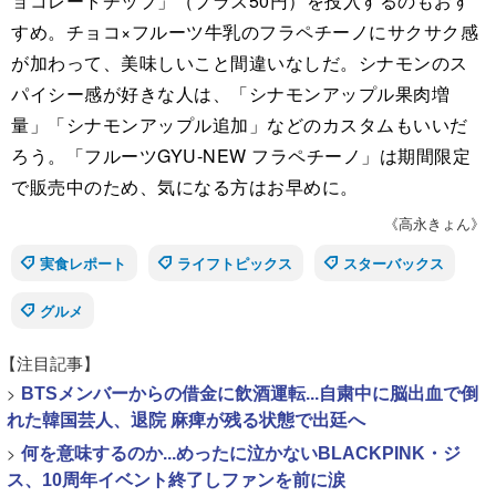
ョコレートチップ」（プラス50円）を投入するのもおす
すめ。チョコ×フルーツ牛乳のフラペチーノにサクサク感
が加わって、美味しいこと間違いなしだ。シナモンのス
パイシー感が好きな人は、「シナモンアップル果肉増
量」「シナモンアップル追加」などのカスタムもいいだ
ろう。「フルーツGYU‐NEW フラペチーノ」は期間限定
で販売中のため、気になる方はお早めに。
《高永きょん》
実食レポート
ライフトピックス
スターバックス
グルメ
【注目記事】
>
BTSメンバーからの借金に飲酒運転...自粛中に脳出血で倒
れた韓国芸人、退院 麻痺が残る状態で出廷へ
>
何を意味するのか...めったに泣かないBLACKPINK・ジ
ス、10周年イベント終了しファンを前に涙