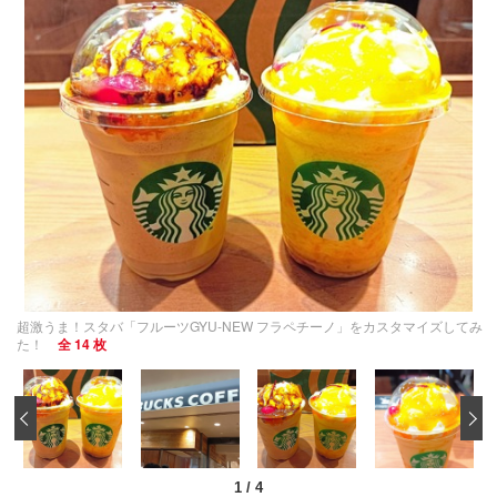
超激うま！スタバ「フルーツGYU‐NEW フラペチーノ」をカスタマイズしてみ
た！
全 14 枚
‹
1
/
4