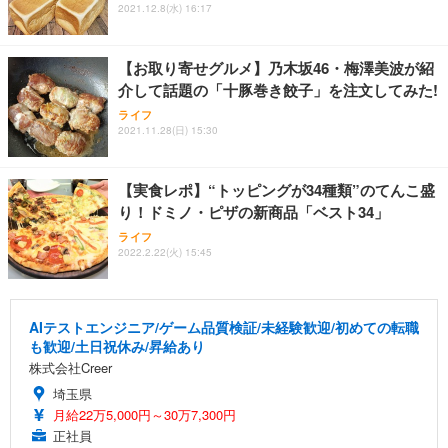
2021.12.8(水) 16:17
【お取り寄せグルメ】乃木坂46・梅澤美波が紹
介して話題の「十豚巻き餃子」を注文してみた!
ライフ
2021.11.28(日) 15:30
【実食レポ】“トッピングが34種類”のてんこ盛
り！ドミノ・ピザの新商品「ベスト34」
ライフ
2022.2.22(火) 15:45
AIテストエンジニア/ゲーム品質検証/未経験歓迎/初めての転職
も歓迎/土日祝休み/昇給あり
株式会社Creer
埼玉県
月給22万5,000円～30万7,300円
正社員