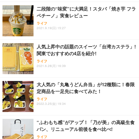
￥7,680
￥15,800
￥3,670
ョン PCチェア 通気性メッシュ ゲーミング/勉強/事
二段階の“味変”に大満足！スタバ「焼き芋 フラ
務用 おしゃれ パソコンチェア (ホワイト)
ペチーノ」実食レビュー
ANDWINT オフィスチェア デスクチェア 肘なし メ
【MiniLED/24.5inch/280Hz/FHD】GRAPHT THE S
アイリスオーヤマ ペットシーツ 超厚型 お徳用 レギ
ッシュ 通気性 ランバーサポート付き 腰サポート ガ
HOOTER Gaming Monitor 24” Essential ゲーミン
ライフ
ュラー 200枚入【Amazon.co.jp限定】
ス圧無段階昇降 360度回転 キャスター付き コンパク
グモニター QD 24.5インチ 1ms FHD 量子ドット 残
2021.9.19(日) 15:27
ト 幅52×奥行58.5×高さ84～96cm テレワーク 在宅
像低減 (3年保証 | 輝点保証 | 日本メーカー)
￥3,731
￥4,139
￥34,980
勤務 ブラック
人気上昇中の話題のスイーツ「台湾カステラ」!
関東でおすすめの4店を紹介!
ライフ
2021.6.28(月) 16:39
大人気の「丸亀うどん弁当」が12種類に！春限
定商品を一足先に食べてみた！
ライフ
2022.3.25(金) 19:34
“ふわもち感”がアップ！「乃が美」の高級生食
パン、リニューアル前後を食べ比べ!
ライフ