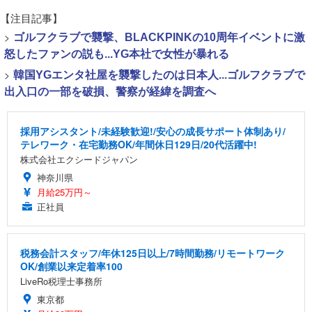
【注目記事】
>
ゴルフクラブで襲撃、BLACKPINKの10周年イベントに激
怒したファンの説も...YG本社で女性が暴れる
>
韓国YGエンタ社屋を襲撃したのは日本人...ゴルフクラブで
出入口の一部を破損、警察が経緯を調査へ
採用アシスタント/未経験歓迎!/安心の成長サポート体制あり/
テレワーク・在宅勤務OK/年間休日129日/20代活躍中!
株式会社エクシードジャパン
神奈川県
月給25万円～
正社員
税務会計スタッフ/年休125日以上/7時間勤務/リモートワーク
OK/創業以来定着率100
LiveRo税理士事務所
東京都