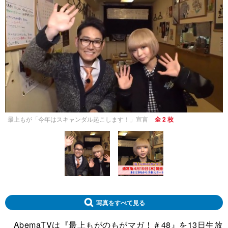
最上もが「今年はスキャンダル起こします！」宣言
全 2 枚
写真をすべて見る
AbemaTVは『最上もがのもがマガ！＃48』を13日生放