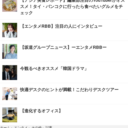
【アジア美食レポート】編集部注目のYouTuberがオス
スメ！タイ・バンコクに行ったら食べたいグルメをチ
ェック
【エンタメRBB】注目の人にインタビュー
【坂道グループニュース】ーエンタメRBBー
今観るべきオススメ「韓国ドラマ」
快適デスクのヒントが満載！こだわりデスクツアー
【進化するオフィス】
記事
ホーム
›
エンタメ
›
その他
›