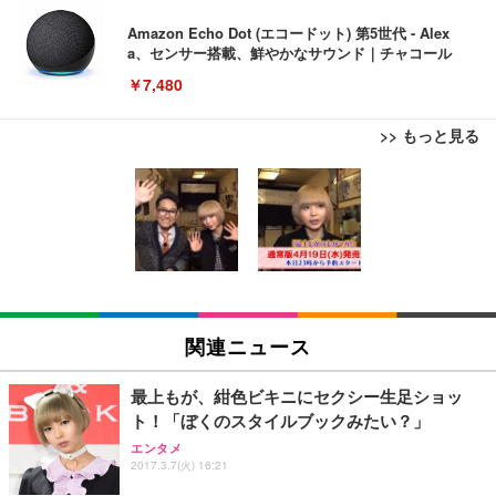
Amazon Echo Dot (エコードット) 第5世代 - Alex
a、センサー搭載、鮮やかなサウンド｜チャコール
￥7,480
>> もっと見る
[EdoErgo] オフィスチェア 椅子 テレワーク 疲れな
EIZO ビジネス向けプレミアムモニター | FlexScan
Amazonベーシック ペットシーツ 薄型 レギュラー 1
い 跳ね上げ式アームレスト コンパクト 約105度ロッ
EV3240X-WT | 31.5型4K UHD・USB Type-C・ホワ
回使い捨て 無香料 ホワイト 300枚
キング pc 事務椅子 360度回転 座面昇降 強化ナイロ
イト
ン樹脂ベース 通気性メッシュ 在宅ワーク H-WY01
￥3,373
￥5,699
￥105,595
(黒網+黒枠+黒足)
EIZO ビジネス向けプレミアムモニター | FlexScan
SIHOO B100 オフィスチェア／デスクチェア メッシ
Amazonベーシック ペットシーツ 厚型 ワイド 42枚
EV2740X-WT | 27.0型4K UHD・USB Type-C・ホワ
ュチェア 人間工学 疲れない ブラック
x2袋(84枚) ホワイト(吸収面:ライトブルー)
関連ニュース
イト
￥27,999
￥3,234
￥109,572
最上もが、紺色ビキニにセクシー生足ショッ
ト！「ぼくのスタイルブックみたい？」
Sezlife オフィスチェア デスクチェア 疲れない テレ
【純正品】27"ゲーミングモニター DualSense 充電
ネオ・ルーライフ ネオ・オムツ L 中型犬用 26枚入
エンタメ
ワーク チェア 強化バックレスト 30度ロッキング機
2017.3.7(火) 16:21
フック付き（CFI-ZDM1J）
り 単品
能 人間工学 椅子 腰サポート 90度跳ね上げ式アーム