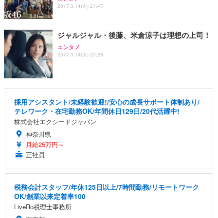
2017.3.14(火) 21:47
ジャルジャル・後藤、米倉涼子は理想の上司！
エンタメ
2017.3.14(火) 20:29
採用アシスタント/未経験歓迎!/安心の成長サポート体制あり/
テレワーク・在宅勤務OK/年間休日129日/20代活躍中!
株式会社エクシードジャパン
神奈川県
月給25万円～
正社員
税務会計スタッフ/年休125日以上/7時間勤務/リモートワーク
OK/創業以来定着率100
LiveRo税理士事務所