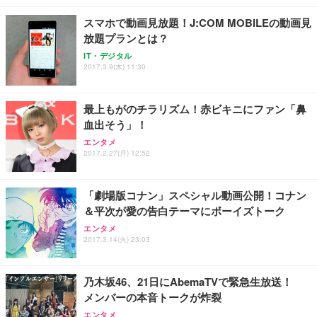
レスト 3Dヘッドレスト ハンガー付き 高反発クッシ
￥49,979
￥1,800
￥7,680
ョン PCチェア 通気性メッシュ ゲーミング/勉強/事
スマホで動画見放題！J:COM MOBILEの動画見
務用 おしゃれ パソコンチェア (ブラック)
放題プランとは？
Sezlife オフィスチェア デスクチェア 疲れない テレ
【整備済み品】Dell E2724HS 27インチ 液晶モニタ
Smart Basic(スマートベーシック) 【Amazon.co.jp
IT・デジタル
ワーク チェア 強化バックレスト 30度ロッキング機
ー フルHD（1920×1080）VA 非光沢 HDMI/DisplayP
限定】 Smart Basic アイリスオーヤマ ペットシーツ
2017.3.9(木) 11:30
能 人間工学 椅子 腰サポート 90度跳ね上げ式アーム
ort/VGA スピーカー内蔵 高さ調整 スイベル VESA対
超厚型 お徳用 ワイド 100枚入 (x 1) (ケース販売)
レスト 3Dヘッドレスト ハンガー付き 高反発クッシ
応 ComfortView ビジネス向け
￥7,680
￥15,800
￥3,670
ョン PCチェア 通気性メッシュ ゲーミング/勉強/事
最上もがのチラリズム！赤ビキニにファン「鼻
務用 おしゃれ パソコンチェア (ホワイト)
血出そう」！
ANDWINT オフィスチェア デスクチェア 肘なし メ
【MiniLED/24.5inch/280Hz/FHD】GRAPHT THE S
アイリスオーヤマ ペットシーツ 超厚型 お徳用 レギ
ッシュ 通気性 ランバーサポート付き 腰サポート ガ
HOOTER Gaming Monitor 24” Essential ゲーミン
エンタメ
ュラー 200枚入【Amazon.co.jp限定】
ス圧無段階昇降 360度回転 キャスター付き コンパク
グモニター QD 24.5インチ 1ms FHD 量子ドット 残
2017.2.27(月) 12:52
ト 幅52×奥行58.5×高さ84～96cm テレワーク 在宅
像低減 (3年保証 | 輝点保証 | 日本メーカー)
￥3,731
￥4,139
￥34,980
勤務 ブラック
「劇場版コナン」スペシャル動画公開！コナン
＆平次が愛の告白テーマにボーイズトーク
エンタメ
2017.3.14(火) 23:03
乃木坂46、21日にAbemaTVで緊急生放送！
メンバーの本音トークが炸裂
エンタメ