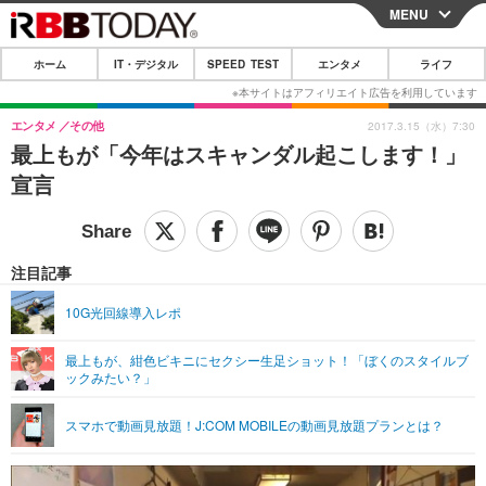
MENU
CLOSE
ホーム
IT・デジタル
SPEED TEST
エンタメ
ライフ
ホーム
IT・デジタル
エンタメ
その他
2017.3.15（水）7:30
最上もが「今年はスキャンダル起こします！」
IT・デジタルTOP
スマートフォン
SPEED TEST
宣言
ネタ
ガジェット・ツール
エンタメ
ショッピング
その他
エンタメTOP
映画・ドラマ
ライフ
注目記事
韓流・K-POP
韓国・芸能
ライフTOP
グルメ
リリース一覧
10G光回線導入レポ
音楽
スポーツ
ペット
ショッピング
プッシュ通知の停止方法
最上もが、紺色ビキニにセクシー生足ショット！「ぼくのスタイルブ
ックみたい？」
グラビア
ブログ
その他
ショッピング
その他
スマホで動画見放題！J:COM MOBILEの動画見放題プランとは？