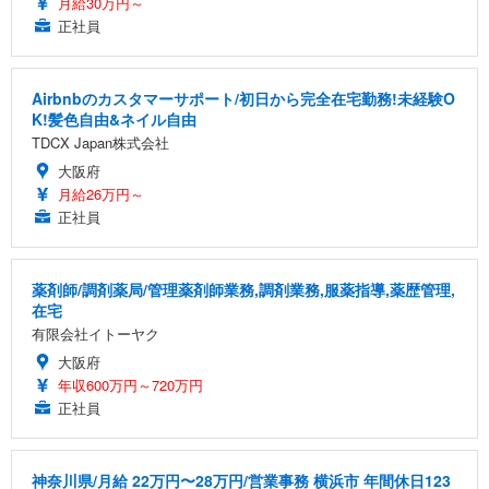
月給30万円～
正社員
Airbnbのカスタマーサポート/初日から完全在宅勤務!未経験O
K!髪色自由&ネイル自由
TDCX Japan株式会社
大阪府
月給26万円～
正社員
薬剤師/調剤薬局/管理薬剤師業務,調剤業務,服薬指導,薬歴管理,
在宅
有限会社イトーヤク
大阪府
年収600万円～720万円
正社員
神奈川県/月給 22万円〜28万円/営業事務 横浜市 年間休日123