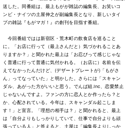
送した。同番組は、最上もがが雑誌の編集長、お笑いコ
ンビ・ナイツの土屋伸之が副編集長となり、新しいタイ
プの雑誌『もがマガ！』の創刊を目指す番組。
今回番組ではは新宿区・荒木町の飲食店を巡ること
に。「お店に行って（最上さんだと）気づかれることあ
りますか？」と聞かれた最上は「お忍びって感じじゃな
く普通に行って普通に気付かれる。（お店に）名前を伝
えてなかったんだけど、(デザートプレートが)「もがさ
ん」ってなっていた」と明かした。さらには「スキャン
ダル、あがった方がいいと思う。でんぱ組.inc、恋愛禁止
じゃないんですよ。ファンの方に恋人とか作ったら？と
か、心配されている。今年は、スキャンダル起こしま
す！」と宣言。「理想の相手は？」と聞かれると、最上
は「自分よりもしっかりしていて、仕事で自分よりも頑
張っている人」と答えると、土屋は「編集長よりしっか