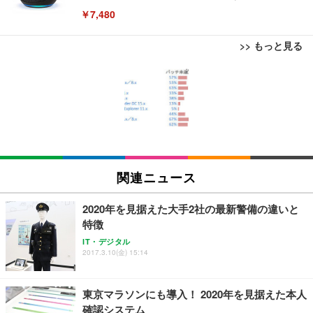
￥7,480
>> もっと見る
[EdoErgo] オフィスチェア 椅子 テレワーク 疲れな
EIZO ビジネス向けプレミアムモニター | FlexScan
Amazonベーシック ペットシーツ 薄型 レギュラー 1
い 跳ね上げ式アームレスト コンパクト 約105度ロッ
EV3240X-WT | 31.5型4K UHD・USB Type-C・ホワ
回使い捨て 無香料 ホワイト 300枚
キング pc 事務椅子 360度回転 座面昇降 強化ナイロ
イト
ン樹脂ベース 通気性メッシュ 在宅ワーク H-WY01
￥3,373
￥5,699
￥105,595
(黒網+黒枠+黒足)
EIZO ビジネス向けプレミアムモニター | FlexScan
SIHOO B100 オフィスチェア／デスクチェア メッシ
Amazonベーシック ペットシーツ 厚型 ワイド 42枚
EV2740X-WT | 27.0型4K UHD・USB Type-C・ホワ
ュチェア 人間工学 疲れない ブラック
x2袋(84枚) ホワイト(吸収面:ライトブルー)
関連ニュース
イト
￥27,999
￥3,234
￥109,572
2020年を見据えた大手2社の最新警備の違いと
特徴
Sezlife オフィスチェア デスクチェア 疲れない テレ
IT・デジタル
【純正品】27"ゲーミングモニター DualSense 充電
ネオ・ルーライフ ネオ・オムツ L 中型犬用 26枚入
ワーク チェア 強化バックレスト 30度ロッキング機
2017.3.10(金) 15:14
フック付き（CFI-ZDM1J）
り 単品
能 人間工学 椅子 腰サポート 90度跳ね上げ式アーム
レスト 3Dヘッドレスト ハンガー付き 高反発クッシ
￥49,979
￥1,800
￥7,680
ョン PCチェア 通気性メッシュ ゲーミング/勉強/事
東京マラソンにも導入！ 2020年を見据えた本人
務用 おしゃれ パソコンチェア (ブラック)
確認システム