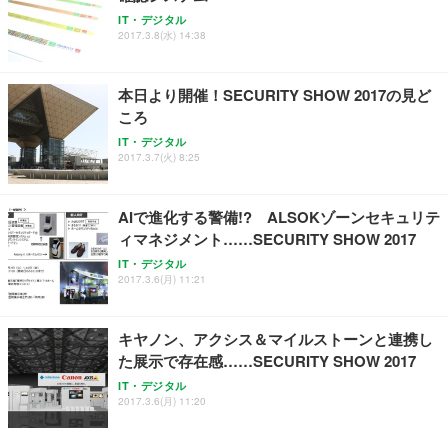
Sezlife オフィスチェア デスクチェア 疲れない テレ
【整備済み品】Dell E2724HS 27インチ 液晶モニタ
Smart Basic(スマートベーシック) 【Amazon.co.jp
IT・デジタル
ワーク チェア 強化バックレスト 30度ロッキング機
ー フルHD（1920×1080）VA 非光沢 HDMI/DisplayP
限定】 Smart Basic アイリスオーヤマ ペットシーツ
2017.3.8(水) 14:38
能 人間工学 椅子 腰サポート 90度跳ね上げ式アーム
ort/VGA スピーカー内蔵 高さ調整 スイベル VESA対
超厚型 お徳用 ワイド 100枚入 (x 1) (ケース販売)
レスト 3Dヘッドレスト ハンガー付き 高反発クッシ
応 ComfortView ビジネス向け
￥7,680
￥15,800
￥3,670
ョン PCチェア 通気性メッシュ ゲーミング/勉強/事
本日より開催！SECURITY SHOW 2017の見ど
務用 おしゃれ パソコンチェア (ホワイト)
ころ
ANDWINT オフィスチェア デスクチェア 肘なし メ
【MiniLED/24.5inch/280Hz/FHD】GRAPHT THE S
アイリスオーヤマ ペットシーツ 超厚型 お徳用 レギ
IT・デジタル
ッシュ 通気性 ランバーサポート付き 腰サポート ガ
HOOTER Gaming Monitor 24” Essential ゲーミン
ュラー 200枚入【Amazon.co.jp限定】
2017.3.7(火) 8:25
ス圧無段階昇降 360度回転 キャスター付き コンパク
グモニター QD 24.5インチ 1ms FHD 量子ドット 残
ト 幅52×奥行58.5×高さ84～96cm テレワーク 在宅
像低減 (3年保証 | 輝点保証 | 日本メーカー)
￥3,731
￥4,139
￥34,980
勤務 ブラック
AIで進化する警備!? ALSOKゾーンセキュリテ
ィマネジメント……SECURITY SHOW 2017
IT・デジタル
2017.3.6(月) 11:21
キヤノン、アクシス＆マイルストーンと連携し
た展示で存在感……SECURITY SHOW 2017
IT・デジタル
2017.3.6(月) 11:20