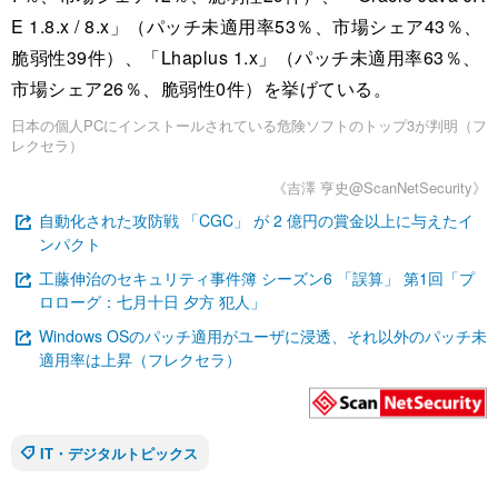
E 1.8.x / 8.x」（パッチ未適用率53％、市場シェア43％、
脆弱性39件）、「Lhaplus 1.x」（パッチ未適用率63％、
市場シェア26％、脆弱性0件）を挙げている。
日本の個人PCにインストールされている危険ソフトのトップ3が判明（フ
レクセラ）
《吉澤 亨史@ScanNetSecurity》
自動化された攻防戦 「CGC」 が 2 億円の賞金以上に与えたイ
ンパクト
工藤伸治のセキュリティ事件簿 シーズン6 「誤算」 第1回「プ
ロローグ：七月十日 夕方 犯人」
Windows OSのパッチ適用がユーザに浸透、それ以外のパッチ未
適用率は上昇（フレクセラ）
IT・デジタルトピックス