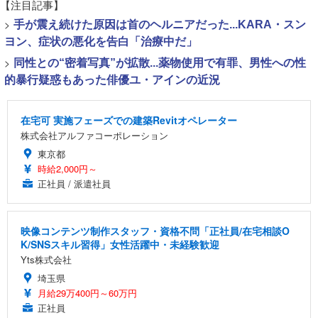
【注目記事】
>
手が震え続けた原因は首のヘルニアだった...KARA・スン
ヨン、症状の悪化を告白「治療中だ」
>
同性との“密着写真”が拡散...薬物使用で有罪、男性への性
的暴行疑惑もあった俳優ユ・アインの近況
在宅可 実施フェーズでの建築Revitオペレーター
株式会社アルファコーポレーション
東京都
時給2,000円～
正社員 / 派遣社員
映像コンテンツ制作スタッフ・資格不問「正社員/在宅相談O
K/SNSスキル習得」女性活躍中・未経験歓迎
Yts株式会社
埼玉県
月給29万400円～60万円
正社員