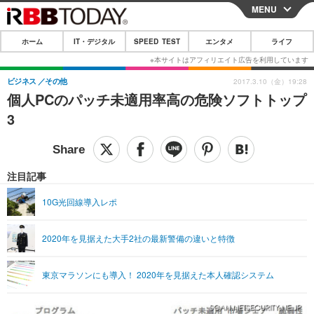
MENU
CLOSE
ホーム
IT・デジタル
SPEED TEST
エンタメ
ライフ
ホーム
IT・デジタル
ビジネス
その他
2017.3.10（金）19:28
個人PCのパッチ未適用率高の危険ソフトトップ
IT・デジタルTOP
スマートフォン
SPEED TEST
3
ネタ
ガジェット・ツール
エンタメ
ショッピング
その他
エンタメTOP
映画・ドラマ
ライフ
注目記事
韓流・K-POP
韓国・芸能
ライフTOP
グルメ
リリース一覧
10G光回線導入レポ
音楽
スポーツ
ペット
ショッピング
プッシュ通知の停止方法
2020年を見据えた大手2社の最新警備の違いと特徴
グラビア
ブログ
その他
ショッピング
その他
東京マラソンにも導入！ 2020年を見据えた本人確認システム