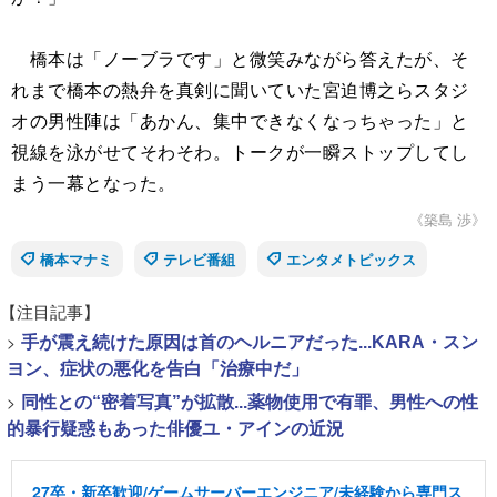
橋本は「ノーブラです」と微笑みながら答えたが、そ
れまで橋本の熱弁を真剣に聞いていた宮迫博之らスタジ
オの男性陣は「あかん、集中できなくなっちゃった」と
視線を泳がせてそわそわ。トークが一瞬ストップしてし
まう一幕となった。
《築島 渉》
橋本マナミ
テレビ番組
エンタメトピックス
【注目記事】
>
手が震え続けた原因は首のヘルニアだった...KARA・スン
ヨン、症状の悪化を告白「治療中だ」
>
同性との“密着写真”が拡散...薬物使用で有罪、男性への性
的暴行疑惑もあった俳優ユ・アインの近況
27卒・新卒歓迎/ゲームサーバーエンジニア/未経験から専門ス