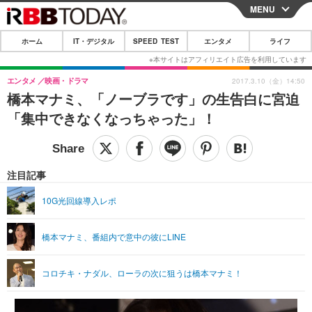
MENU
CLOSE
ホーム
IT・デジタル
SPEED TEST
エンタメ
ライフ
ホーム
IT・デジタル
エンタメ
映画・ドラマ
2017.3.10（金）14:50
橋本マナミ、「ノーブラです」の生告白に宮迫
IT・デジタルTOP
スマートフォン
SPEED TEST
「集中できなくなっちゃった」！
ネタ
ガジェット・ツール
エンタメ
ショッピング
その他
エンタメTOP
映画・ドラマ
ライフ
注目記事
韓流・K-POP
韓国・芸能
ライフTOP
グルメ
リリース一覧
10G光回線導入レポ
音楽
スポーツ
ペット
ショッピング
プッシュ通知の停止方法
橋本マナミ、番組内で意中の彼にLINE
グラビア
ブログ
その他
ショッピング
その他
コロチキ・ナダル、ローラの次に狙うは橋本マナミ！