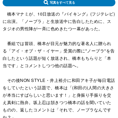
写真をすべて見る
橋本マナミが、10日放送の『バイキング』(フジテレビ)
に出演。「ノーブラ」と生放送中に告白したために、ス
タジオの男性陣が一斉に色めきたつ一幕があった。
番組では冒頭、橋本が目元が魅力的な著名人に贈られ
る「アイ・オブ・ザ・イヤー」受賞の際に"ノーブラ"を告
白したという話題が短く放送され、橋本もちらりと「本
当です」とコメントしつつ他の話題へ。
その後NON STYLE・井上裕介に和田アキ子が毎日電話
をしていたという話題で、橋本は「(和田の)人間の大きさ
が本当にすばらしいと思います！」と身振り手振りを交
え真剣に熱弁。坂上忍は頷きつつ橋本の話を聞いていた
ものの、返したコメントは「それで、ノーブラなんです
か？」