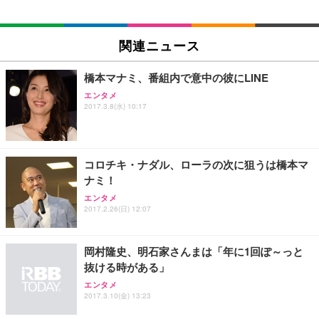
EIZO ビジネス向けプレミアムモニター | FlexScan
SIHOO B100 オフィスチェア／デスクチェア メッシ
Amazonベーシック ペットシーツ 厚型 ワイド 42枚
EV2740X-WT | 27.0型4K UHD・USB Type-C・ホワ
ュチェア 人間工学 疲れない ブラック
x2袋(84枚) ホワイト(吸収面:ライトブルー)
関連ニュース
イト
￥27,999
￥3,234
￥109,572
橋本マナミ、番組内で意中の彼にLINE
エンタメ
Sezlife オフィスチェア デスクチェア 疲れない テレ
2017.3.8(水) 10:17
【純正品】27"ゲーミングモニター DualSense 充電
ネオ・ルーライフ ネオ・オムツ L 中型犬用 26枚入
ワーク チェア 強化バックレスト 30度ロッキング機
フック付き（CFI-ZDM1J）
り 単品
能 人間工学 椅子 腰サポート 90度跳ね上げ式アーム
レスト 3Dヘッドレスト ハンガー付き 高反発クッシ
￥49,979
￥1,800
￥7,680
ョン PCチェア 通気性メッシュ ゲーミング/勉強/事
コロチキ・ナダル、ローラの次に狙うは橋本マ
務用 おしゃれ パソコンチェア (ブラック)
ナミ！
Sezlife オフィスチェア デスクチェア 疲れない テレ
【整備済み品】Dell E2724HS 27インチ 液晶モニタ
Smart Basic(スマートベーシック) 【Amazon.co.jp
エンタメ
ワーク チェア 強化バックレスト 30度ロッキング機
ー フルHD（1920×1080）VA 非光沢 HDMI/DisplayP
限定】 Smart Basic アイリスオーヤマ ペットシーツ
2017.2.26(日) 12:07
能 人間工学 椅子 腰サポート 90度跳ね上げ式アーム
ort/VGA スピーカー内蔵 高さ調整 スイベル VESA対
超厚型 お徳用 ワイド 100枚入 (x 1) (ケース販売)
レスト 3Dヘッドレスト ハンガー付き 高反発クッシ
応 ComfortView ビジネス向け
￥7,680
￥15,800
￥3,670
ョン PCチェア 通気性メッシュ ゲーミング/勉強/事
岡村隆史、明石家さんまは「年に1回ぽ～っと
務用 おしゃれ パソコンチェア (ホワイト)
抜ける時がある」
ANDWINT オフィスチェア デスクチェア 肘なし メ
【MiniLED/24.5inch/280Hz/FHD】GRAPHT THE S
アイリスオーヤマ ペットシーツ 超厚型 お徳用 レギ
ッシュ 通気性 ランバーサポート付き 腰サポート ガ
HOOTER Gaming Monitor 24” Essential ゲーミン
エンタメ
ュラー 200枚入【Amazon.co.jp限定】
ス圧無段階昇降 360度回転 キャスター付き コンパク
グモニター QD 24.5インチ 1ms FHD 量子ドット 残
2017.3.10(金) 13:23
ト 幅52×奥行58.5×高さ84～96cm テレワーク 在宅
像低減 (3年保証 | 輝点保証 | 日本メーカー)
￥3,731
￥4,139
￥34,980