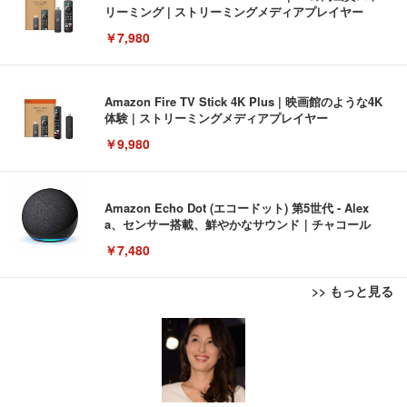
リーミング | ストリーミングメディアプレイヤー
￥7,980
Amazon Fire TV Stick 4K Plus | 映画館のような4K
体験 | ストリーミングメディアプレイヤー
￥9,980
Amazon Echo Dot (エコードット) 第5世代 - Alex
a、センサー搭載、鮮やかなサウンド｜チャコール
￥7,480
>> もっと見る
[EdoErgo] オフィスチェア 椅子 テレワーク 疲れな
EIZO ビジネス向けプレミアムモニター | FlexScan
Amazonベーシック ペットシーツ 薄型 レギュラー 1
い 跳ね上げ式アームレスト コンパクト 約105度ロッ
EV3240X-WT | 31.5型4K UHD・USB Type-C・ホワ
回使い捨て 無香料 ホワイト 300枚
キング pc 事務椅子 360度回転 座面昇降 強化ナイロ
イト
ン樹脂ベース 通気性メッシュ 在宅ワーク H-WY01
￥3,373
￥5,699
￥105,595
(黒網+黒枠+黒足)