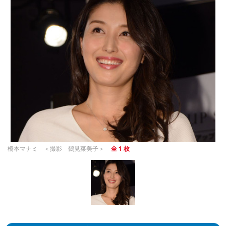
橋本マナミ ＜撮影 鶴見菜美子＞
全 1 枚