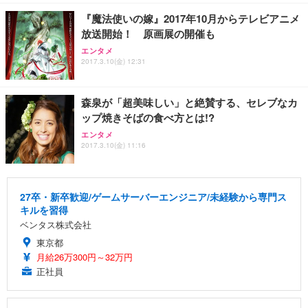
勤務 ブラック
『魔法使いの嫁』2017年10月からテレビアニメ
放送開始！ 原画展の開催も
エンタメ
2017.3.10(金) 12:31
森泉が「超美味しい」と絶賛する、セレブなカ
ップ焼きそばの食べ方とは!?
エンタメ
2017.3.10(金) 11:16
27卒・新卒歓迎/ゲームサーバーエンジニア/未経験から専門ス
キルを習得
ベンタス株式会社
東京都
月給26万300円～32万円
正社員