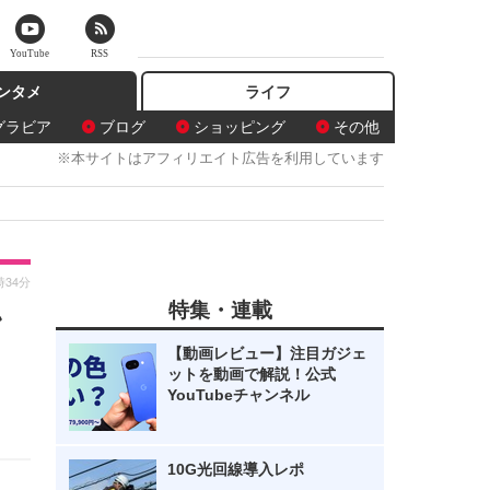
YouTube
RSS
ンタメ
ライフ
グラビア
ブログ
ショッピング
その他
※本サイトはアフィリエイト広告を利用しています
時34分
特集・連載
ン
【動画レビュー】注目ガジェ
ットを動画で解説！公式
YouTubeチャンネル
10G光回線導入レポ