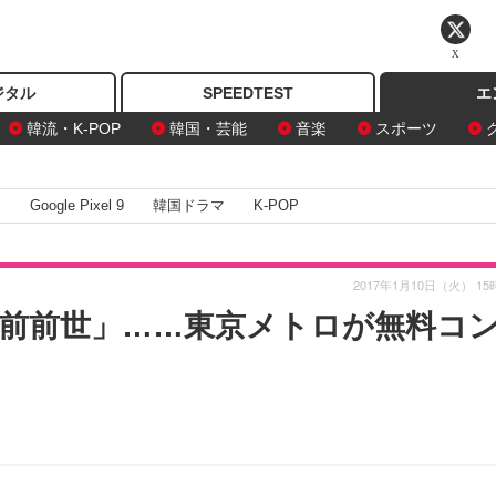
X
ジタル
SPEEDTEST
エ
韓流・K-POP
韓国・芸能
音楽
スポーツ
I
Google Pixel 9
韓国ドラマ
K-POP
2017年1月10日（火） 15
前前世」……東京メトロが無料コ