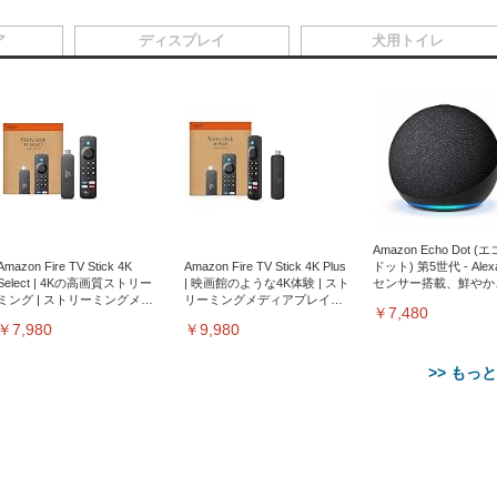
ア
ディスプレイ
犬用トイレ
Amazon Echo Dot (
Amazon Fire TV Stick 4K
Amazon Fire TV Stick 4K Plus
ドット) 第5世代 - Ale
Select | 4Kの高画質ストリー
| 映画館のような4K体験 | スト
センサー搭載、鮮やか
ミング | ストリーミングメデ
リーミングメディアプレイヤ
サウンド｜チャコール
￥7,480
ィアプレイヤー
ー
￥7,980
￥9,980
>> もっ