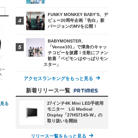
FUNKY MONKEY BΛBY’S、デ
ビュー20周年企画「告白」新
バージョンのMVを公開！
BABYMONSTER、
「Venue101」で渾身のキャッ
チコピーを披露！生歌にファン
歓喜「ベビモンはやっぱりモン
スター」
エコー
xa、
アクセスランキングをもっと見る
な
新着リリース一覧
27インチ4K Mini LED手術用
と見る
モニター LG Medical
Display「27HS714S-W」の
取り扱いを開始
リリース一覧をもっと見る