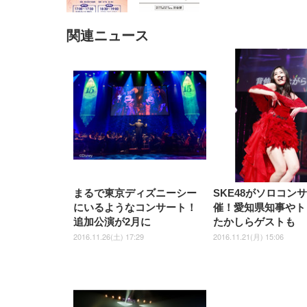
関連ニュース
EIZO ビジネス向けプレミア
EIZO ビジネス向けプレミア
【純
[EdoErgo] オフィスチェア 椅
Amazonベーシック ペットシ
SIHOO B100 オフィスチェア
Amazonベーシック ペットシ
ムモニター | FlexScan
ムモニター | FlexScan
ニタ
子 テレワーク 疲れない 跳ね
ーツ 薄型 レギュラー 1回使い
／デスクチェア メッシュチェ
ーツ 厚型 ワイド 42枚x2袋(84
EV3240X-WT | 31.5型4K
EV2740X-WT | 27.0型4K
ク付
上げ式アームレスト コンパク
捨て 無香料 ホワイト 300枚
ア 人間工学 疲れない ブラッ
枚) ホワイト(吸収面:ライトブ
UHD・USB Type-C・ホワイ
UHD・USB Type-C・ホワイ
ト 約105度ロッキング pc 事務
￥105,595
￥109,572
ク
ルー)
￥4
ト
ト
￥5,699
￥3,373
￥27,999
￥3,234
椅子 360度回転 座面昇降 強化
ナイロン樹脂ベース 通気性メ
ッシュ 在宅ワーク H-
WY01(黒網+黒枠+黒足)
まるで東京ディズニーシー
SKE48がソロコン
にいるようなコンサート！
催！愛知県知事やト
追加公演が2月に
たかしらゲストも
2016.11.26(土) 17:29
2016.11.21(月) 15:06