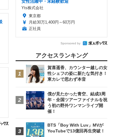
女性活躍中・未経験歓迎
Yts株式会社
東京都
談
月給30万1,400円～60万円
正社員
Sponsored by
アクセスランキング
賀喜遥香、カウンター越しの女
性シェフの姿に新たな気付き！
東カレで思わず本音
僕が見たかった青空、結成3周
年・全国ツアーファイナルを祝
う初の野外ワンマンライブ開
催！
BTS「Boy With Luv」MVが
YouTubeで13億回再生突破！