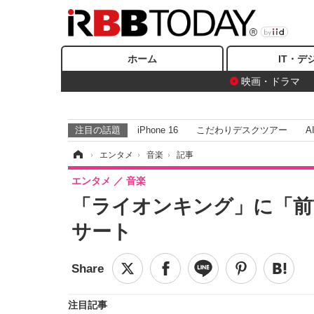
ホーム
IT・デ
映画・ドラマ
注目の話題
iPhone 16
こだわりデスクツアー
A
ホーム
›
エンタメ
›
音楽
›
記事
エンタメ
音楽
「ライオンキング」に「前
サート
注目記事