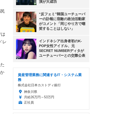
演が大成功
都民
“反フェミ”韓国ユーチューバ
ーの訃報に宿敵の政治活動家
がコメント「同じやり方で嘲
笑することはしない」
では
インドネシア出身者初のK-
ドレ
POP女性アイドル、元
SECRET NUMBERディタが
ユーチューバーとの交際公表
るた
か
資産管理業務に関連するIT・システム業
務
株式会社日本カストディ銀行
神奈川県
月給26万円～53万円
正社員