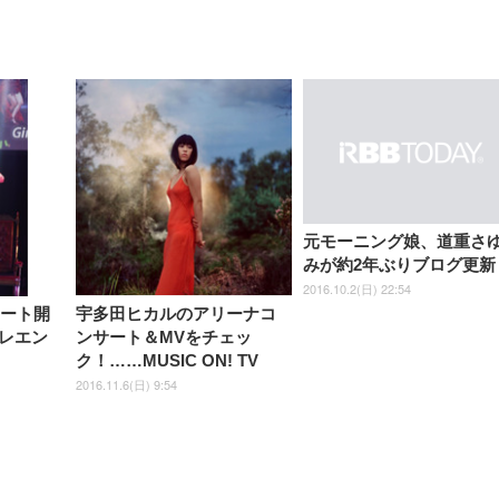
【整備済み品】Dell
【MiniLED/24.5inch/280Hz/
正品】27"ゲーミングモ
ANDWINT オフィスチ
アイリスオーヤマ ペ
Sezlife オフィスチェア デスク
ネオ・ルーライフ ネオ・オム
E2724HS 27インチ 液晶モ
Sezlife オフィスチェア デスク
Smart Basic(スマートベーシ
GRAPHT THE SHOOTER
ー DualSense 充電フッ
ア デスクチェア 肘なし
シーツ 超厚型 お徳用 
チェア 疲れない テレワーク
ツ L 中型犬用 26枚入り 単品
ニター フル
チェア 疲れない テレワーク
ック) 【Amazon.co.jp限定】
Gaming Monitor 24” Essential
き（CFI-ZDM1J）
ッシュ 通気性 ランバ
ュラー 200枚入
チェア 強化バックレスト 30
HD（1920×1080）VA 非光
チェア 強化バックレスト 30度
Smart Basic アイリスオーヤマ
ーミングモニター QD 24.5イ
ポート付き 腰サポート
【Amazon.co.jp限定】
￥1,800
￥15,800
￥34,980
9,979
度ロッキング機能 人間工学 椅
沢 HDMI/DisplayPort/VGA
ロッキング機能 人間工学 椅子
ペットシーツ 超厚型 お徳用
￥4,139
￥3,731
1ms FHD 量子ドット 残像低減
ス圧無段階昇降 360度
￥7,680
￥7,680
￥3,670
子 腰サポート 90度跳ね上げ
スピーカー内蔵 高さ調整 ス
腰サポート 90度跳ね上げ式ア
ワイド 100枚入 (x 1) (ケース
年保証 | 輝点保証 | 日本メーカ
転 キャスター付き コ
式アームレスト 3Dヘッドレス
イベル VESA対応
ームレスト 3Dヘッドレスト
販売)
クト 幅52×奥行58.5×
ト ハンガー付き 高反発クッシ
ComfortView ビジネス向け
ハンガー付き 高反発クッショ
84～96cm テレワーク
ョン PCチェア 通気性メッシ
ン PCチェア 通気性メッシュ
宅勤務 ブラック
ュ ゲーミング/勉強/事務用 お
ゲーミング/勉強/事務用 おし
元モーニング娘、道重さ
しゃれ パソコンチェア (ブラ
ゃれ パソコンチェア (ホワイ
みが約2年ぶりブログ更新
ック)
ト)
2016.10.2(日) 22:54
サート開
宇多田ヒカルのアリーナコ
レエン
ンサート＆MVをチェッ
ク！……MUSIC ON! TV
2016.11.6(日) 9:54