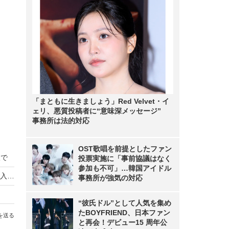
「まともに生きましょう」Red Velvet・イ
ェリ、悪質投稿者に“意味深メッセージ”
事務所は法的対応
OST歌唱を前提としたファン
線で
投票実施に「事前協議はなく
参加も不可」…韓国アイドル
バリアフリー＆おもてなし対応！東京メトロが導入した新型情報表示システム
事務所が強気の対応
“彼氏ドル”として人気を集め
たBOYFRIEND、日本ファン
を送る
と再会！デビュー15 周年公