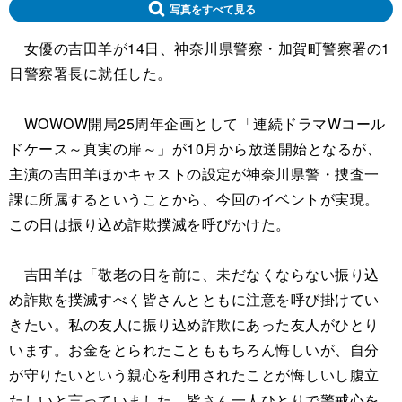
写真をすべて見る
女優の吉田羊が14日、神奈川県警察・加賀町警察署の1
日警察署長に就任した。
WOWOW開局25周年企画として「連続ドラマWコール
ドケース～真実の扉～」が10月から放送開始となるが、
主演の吉田羊ほかキャストの設定が神奈川県警・捜査一
課に所属するということから、今回のイベントが実現。
この日は振り込め詐欺撲滅を呼びかけた。
吉田羊は「敬老の日を前に、未だなくならない振り込
め詐欺を撲滅すべく皆さんとともに注意を呼び掛けてい
きたい。私の友人に振り込め詐欺にあった友人がひとり
います。お金をとられたことももちろん悔しいが、自分
が守りたいという親心を利用されたことが悔しいし腹立
たしいと言っていました。皆さん一人ひとりで警戒心を