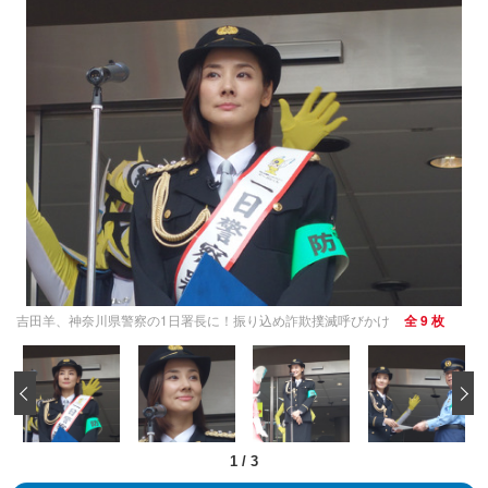
吉田羊、神奈川県警察の1日署長に！振り込め詐欺撲滅呼びかけ
全 9 枚
‹
1
/
3