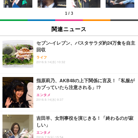
￥5,699
￥105,595
(黒網+黒枠+黒足)
1
/
3
EIZO ビジネス向けプレミアムモニター | FlexScan
SIHOO B100 オフィスチェア／デスクチェア メッシ
Amazonベーシック ペットシーツ 厚型 ワイド 42枚
EV2740X-WT | 27.0型4K UHD・USB Type-C・ホワ
ュチェア 人間工学 疲れない ブラック
x2袋(84枚) ホワイト(吸収面:ライトブルー)
関連ニュース
イト
￥27,999
￥3,234
￥109,572
セブン‐イレブン、パスタサラダ約24万食を自主
回収
Sezlife オフィスチェア デスクチェア 疲れない テレ
【純正品】27"ゲーミングモニター DualSense 充電
ネオ・ルーライフ ネオ・オムツ L 中型犬用 26枚入
ライフ
ワーク チェア 強化バックレスト 30度ロッキング機
フック付き（CFI-ZDM1J）
り 単品
2016.9.14(水) 10:32
能 人間工学 椅子 腰サポート 90度跳ね上げ式アーム
レスト 3Dヘッドレスト ハンガー付き 高反発クッシ
￥49,979
￥1,800
￥7,680
ョン PCチェア 通気性メッシュ ゲーミング/勉強/事
指原莉乃、AKB48の上下関係に言及！「私服が
務用 おしゃれ パソコンチェア (ブラック)
カブっていたら注意される」!?
Sezlife オフィスチェア デスクチェア 疲れない テレ
【整備済み品】Dell E2724HS 27インチ 液晶モニタ
Smart Basic(スマートベーシック) 【Amazon.co.jp
エンタメ
ワーク チェア 強化バックレスト 30度ロッキング機
ー フルHD（1920×1080）VA 非光沢 HDMI/DisplayP
限定】 Smart Basic アイリスオーヤマ ペットシーツ
2016.9.14(水) 9:37
能 人間工学 椅子 腰サポート 90度跳ね上げ式アーム
ort/VGA スピーカー内蔵 高さ調整 スイベル VESA対
超厚型 お徳用 ワイド 100枚入 (x 1) (ケース販売)
レスト 3Dヘッドレスト ハンガー付き 高反発クッシ
応 ComfortView ビジネス向け
￥7,680
￥15,800
￥3,670
ョン PCチェア 通気性メッシュ ゲーミング/勉強/事
吉田羊、女刑事役を演じきる！「終わるのが寂
務用 おしゃれ パソコンチェア (ホワイト)
しい」
ANDWINT オフィスチェア デスクチェア 肘なし メ
【MiniLED/24.5inch/280Hz/FHD】GRAPHT THE S
アイリスオーヤマ ペットシーツ 超厚型 お徳用 レギ
ッシュ 通気性 ランバーサポート付き 腰サポート ガ
HOOTER Gaming Monitor 24” Essential ゲーミン
エンタメ
ュラー 200枚入【Amazon.co.jp限定】
ス圧無段階昇降 360度回転 キャスター付き コンパク
グモニター QD 24.5インチ 1ms FHD 量子ドット 残
2016.7.5(火) 15:54