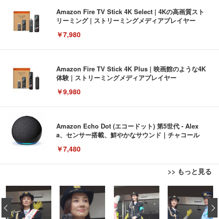
Amazon Fire TV Stick 4K Select | 4Kの高画質スト
リーミング | ストリーミングメディアプレイヤー
￥7,980
Amazon Fire TV Stick 4K Plus | 映画館のような4K
体験 | ストリーミングメディアプレイヤー
￥9,980
Amazon Echo Dot (エコードット) 第5世代 - Alex
a、センサー搭載、鮮やかなサウンド｜チャコール
￥7,480
>> もっと見る
[EdoErgo] オフィスチェア 椅子 テレワーク 疲れな
EIZO ビジネス向けプレミアムモニター | FlexScan
Amazonベーシック ペットシーツ 薄型 レギュラー 1
い 跳ね上げ式アームレスト コンパクト 約105度ロッ
EV3240X-WT | 31.5型4K UHD・USB Type-C・ホワ
‹
回使い捨て 無香料 ホワイト 300枚
キング pc 事務椅子 360度回転 座面昇降 強化ナイロ
イト
ン樹脂ベース 通気性メッシュ 在宅ワーク H-WY01
￥3,373