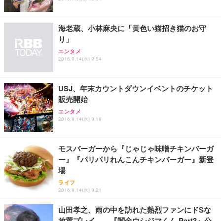
ト 幅52×奥行58.5×高さ84～96cm テレワーク 在宅
像低減 (3年保証 | 輝点保証 | 日本メーカー)
￥3,731
￥4,139
￥34,980
勤務 ブラック
海老蔵、小林麻央に「黄色い猫招き猫のお守
り」
エンタメ
2016.9.14(水) 9:54
USJ、年末カウントダウンイベントのチケット
販売開始
エンタメ
2016.9.14(水) 9:19
モスバーガーから『じゃじゃ味噌チキンバーガ
ー』『パリパリれんこんチキンバーガー』新登
場
ライフ
2016.9.14(水) 9:21
山田孝之、雨の中を訪れた熱烈ファンにドSな
放置プレイ……『闇金ウシジマくん Part3』公