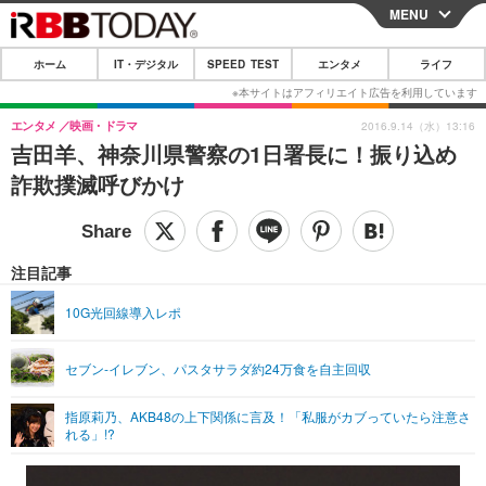
MENU
CLOSE
ホーム
IT・デジタル
SPEED TEST
エンタメ
ライフ
ホーム
IT・デジタル
エンタメ
映画・ドラマ
2016.9.14（水）13:16
吉田羊、神奈川県警察の1日署長に！振り込め
IT・デジタルTOP
スマートフォン
SPEED TEST
詐欺撲滅呼びかけ
ネタ
ガジェット・ツール
エンタメ
ショッピング
その他
エンタメTOP
映画・ドラマ
ライフ
注目記事
韓流・K-POP
韓国・芸能
ライフTOP
グルメ
リリース一覧
10G光回線導入レポ
音楽
スポーツ
ペット
ショッピング
プッシュ通知の停止方法
セブン‐イレブン、パスタサラダ約24万食を自主回収
グラビア
ブログ
その他
指原莉乃、AKB48の上下関係に言及！「私服がカブっていたら注意さ
ショッピング
その他
れる」!?