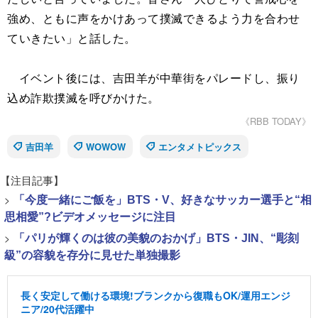
強め、ともに声をかけあって撲滅できるよう力を合わせ
ていきたい」と話した。
イベント後には、吉田羊が中華街をパレードし、振り
込め詐欺撲滅を呼びかけた。
《RBB TODAY》
吉田羊
WOWOW
エンタメトピックス
【注目記事】
>
「今度一緒にご飯を」BTS・V、好きなサッカー選手と“相
思相愛”?ビデオメッセージに注目
>
「パリが輝くのは彼の美貌のおかげ」BTS・JIN、“彫刻
級”の容貌を存分に見せた単独撮影
長く安定して働ける環境!ブランクから復職もOK/運用エンジ
ニア/20代活躍中