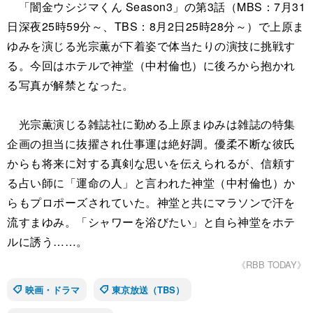
「闇金ウシジマくん Season3」の第3話（MBS：7月31
日深夜25時59分～、TBS：8月2日25時28分～）で上原ま
ゆみを演じる光宗薫が下着姿で体当たりの演技に挑戦す
る。今回はホテルで神堂（中村倫也）に後ろから抱かれ
る写真が解禁となった。
光宗薫演じる雑誌社に勤める上原まゆみは雑誌の特集
企画の担当に抜擢され仕事運は絶好調。優柔不断な彼氏
からも将来に対する真剣な思いを伝えられるが、信頼す
る占い師に「運命の人」と言われた神堂（中村倫也）か
らもプロポーズされていた。神堂と共にマラソンで汗を
流すまゆみ。「シャワーを浴びたい」と自ら神堂をホテ
ルに誘う……。
《RBB TODAY》
映画・ドラマ
東京放送（TBS）