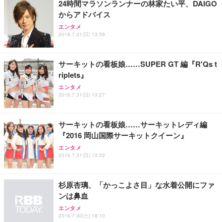
24時間マラソンランナーの林家たい平、DAIGO
務用 おしゃれ パソコンチェア (ブラック)
からアドバイス
Sezlife オフィスチェア デスクチェア 疲れない テレ
【整備済み品】Dell E2724HS 27インチ 液晶モニタ
Smart Basic(スマートベーシック) 【Amazon.co.jp
エンタメ
ワーク チェア 強化バックレスト 30度ロッキング機
ー フルHD（1920×1080）VA 非光沢 HDMI/DisplayP
限定】 Smart Basic アイリスオーヤマ ペットシーツ
2016.7.31(日) 13:59
能 人間工学 椅子 腰サポート 90度跳ね上げ式アーム
ort/VGA スピーカー内蔵 高さ調整 スイベル VESA対
超厚型 お徳用 ワイド 100枚入 (x 1) (ケース販売)
レスト 3Dヘッドレスト ハンガー付き 高反発クッシ
応 ComfortView ビジネス向け
￥7,680
￥15,800
￥3,670
ョン PCチェア 通気性メッシュ ゲーミング/勉強/事
サーキットの看板娘……SUPER GT 編『R'Qs t
務用 おしゃれ パソコンチェア (ホワイト)
riplets』
ANDWINT オフィスチェア デスクチェア 肘なし メ
【MiniLED/24.5inch/280Hz/FHD】GRAPHT THE S
アイリスオーヤマ ペットシーツ 超厚型 お徳用 レギ
ッシュ 通気性 ランバーサポート付き 腰サポート ガ
HOOTER Gaming Monitor 24” Essential ゲーミン
エンタメ
ュラー 200枚入【Amazon.co.jp限定】
ス圧無段階昇降 360度回転 キャスター付き コンパク
グモニター QD 24.5インチ 1ms FHD 量子ドット 残
2016.7.31(日) 13:27
ト 幅52×奥行58.5×高さ84～96cm テレワーク 在宅
像低減 (3年保証 | 輝点保証 | 日本メーカー)
￥3,731
￥4,139
￥34,980
勤務 ブラック
サーキットの看板娘……サーキットレディ編
『2016 岡山国際サーキットクイーン』
エンタメ
2016.7.31(日) 13:32
杉原杏璃、「かっこよさ目」な水着公開にファ
ンは鼻血
エンタメ
2016.7.30(土) 18:10