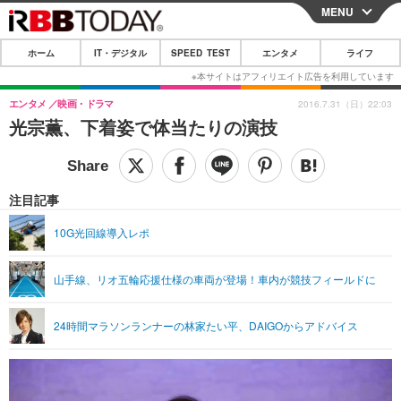
MENU
CLOSE
ホーム
IT・デジタル
SPEED TEST
エンタメ
ライフ
ホーム
IT・デジタル
エンタメ
映画・ドラマ
2016.7.31（日）22:03
光宗薫、下着姿で体当たりの演技
IT・デジタルTOP
スマートフォン
SPEED TEST
ネタ
ガジェット・ツール
エンタメ
注目記事
ショッピング
その他
エンタメTOP
映画・ドラマ
ライフ
10G光回線導入レポ
韓流・K-POP
韓国・芸能
ライフTOP
グルメ
リリース一覧
山手線、リオ五輪応援仕様の車両が登場！車内が競技フィールドに
音楽
スポーツ
ペット
ショッピング
プッシュ通知の停止方法
グラビア
ブログ
その他
24時間マラソンランナーの林家たい平、DAIGOからアドバイス
ショッピング
その他