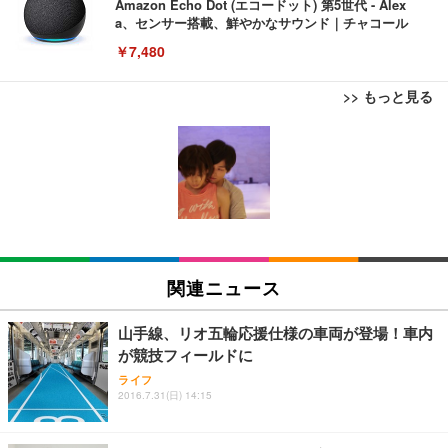
Amazon Echo Dot (エコードット) 第5世代 - Alex
a、センサー搭載、鮮やかなサウンド｜チャコール
￥7,480
>> もっと見る
[EdoErgo] オフィスチェア 椅子 テレワーク 疲れな
EIZO ビジネス向けプレミアムモニター | FlexScan
Amazonベーシック ペットシーツ 薄型 レギュラー 1
い 跳ね上げ式アームレスト コンパクト 約105度ロッ
EV3240X-WT | 31.5型4K UHD・USB Type-C・ホワ
回使い捨て 無香料 ホワイト 300枚
キング pc 事務椅子 360度回転 座面昇降 強化ナイロ
イト
ン樹脂ベース 通気性メッシュ 在宅ワーク H-WY01
￥3,373
￥5,699
￥105,595
(黒網+黒枠+黒足)
EIZO ビジネス向けプレミアムモニター | FlexScan
SIHOO B100 オフィスチェア／デスクチェア メッシ
Amazonベーシック ペットシーツ 厚型 ワイド 42枚
EV2740X-WT | 27.0型4K UHD・USB Type-C・ホワ
ュチェア 人間工学 疲れない ブラック
x2袋(84枚) ホワイト(吸収面:ライトブルー)
関連ニュース
イト
￥27,999
￥3,234
￥109,572
山手線、リオ五輪応援仕様の車両が登場！車内
が競技フィールドに
Sezlife オフィスチェア デスクチェア 疲れない テレ
【純正品】27"ゲーミングモニター DualSense 充電
ネオ・ルーライフ ネオ・オムツ L 中型犬用 26枚入
ライフ
ワーク チェア 強化バックレスト 30度ロッキング機
2016.7.31(日) 14:15
フック付き（CFI-ZDM1J）
り 単品
能 人間工学 椅子 腰サポート 90度跳ね上げ式アーム
レスト 3Dヘッドレスト ハンガー付き 高反発クッシ
￥49,979
￥1,800
￥7,680
ョン PCチェア 通気性メッシュ ゲーミング/勉強/事