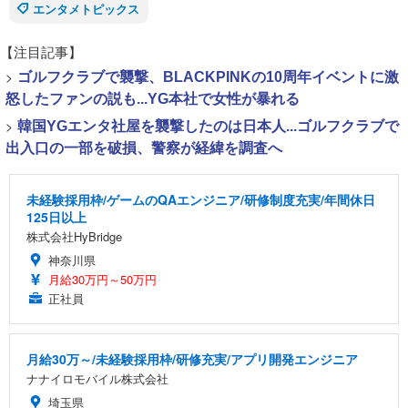
エンタメトピックス
【注目記事】
>
ゴルフクラブで襲撃、BLACKPINKの10周年イベントに激
怒したファンの説も...YG本社で女性が暴れる
>
韓国YGエンタ社屋を襲撃したのは日本人...ゴルフクラブで
出入口の一部を破損、警察が経緯を調査へ
未経験採用枠/ゲームのQAエンジニア/研修制度充実/年間休日
125日以上
株式会社HyBridge
神奈川県
月給30万円～50万円
正社員
月給30万～/未経験採用枠/研修充実/アプリ開発エンジニア
ナナイロモバイル株式会社
埼玉県