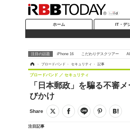
ホーム
IT・デ
注目の話題
iPhone 16
こだわりデスクツアー
A
ホーム
›
ブロードバンド
›
セキュリティ
›
記事
ブロードバンド
セキュリティ
「日本郵政」を騙る不審メ
びかけ
注目記事