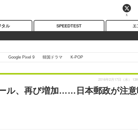
X
ジタル
SPEEDTEST
エ
I
Google Pixel 9
韓国ドラマ
K-POP
2016年2月17日（水） 13
ール、再び増加……日本郵政が注意