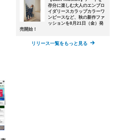
存分に楽しむ大人のエンブロ
イダリースカラップカラーワ
ンピースなど、秋の新作ファ
ッションを8月21日（金）発
売開始！
リリース一覧をもっと見る
FHD】
ェ
ット
 メ
レギ
 ゲ
ーサ
ンチ
 ガ
 (3
回
ー)
ンパ
高さ
 在