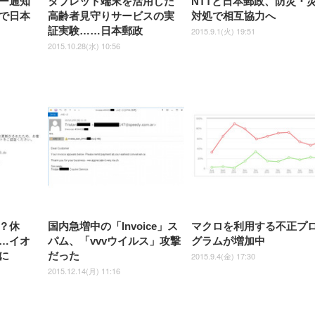
ー通知
タブレット端末を活用した
NTTと日本郵政、防災・
で日本
高齢者見守りサービスの実
対処で相互協力へ
証実験……日本郵政
2015.9.1(火) 19:51
2015.10.28(水) 10:56
？休
国内急増中の「Invoice」ス
マクロを利用する不正プ
…イオ
パム、「vvvウイルス」攻撃
グラムが増加中
に
だった
2015.9.4(金) 17:30
2015.12.14(月) 11:16