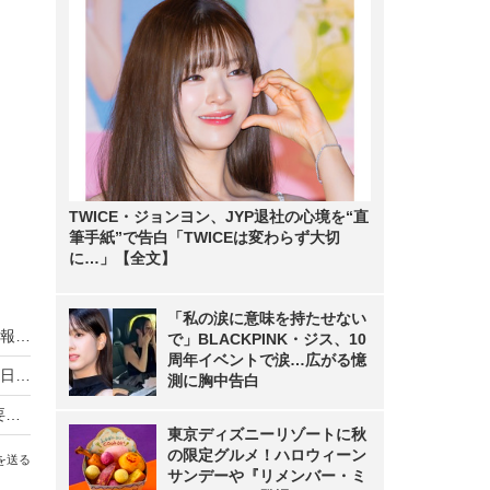
TWICE・ジョンヨン、JYP退社の心境を“直
筆手紙”で告白「TWICEは変わらず大切
に…」【全文】
「私の涙に意味を持たせない
流ちょうな日本語でも安心不可！ クレジット情報を狙う偽メールが大流行？
で」BLACKPINK・ジス、10
周年イベントで涙…広がる憶
「ゆうちょ銀行」騙るスパムが巧妙化！ 自然な日本語になって2016年も再流行
測に胸中告白
「ドラゴンクエストX」、詐欺メールも“進化”で要注意
東京ディズニーリゾートに秋
の限定グルメ！ハロウィーン
を送る
サンデーや『リメンバー・ミ