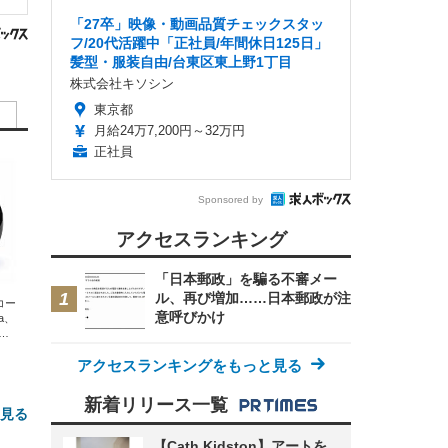
「27卒」映像・動画品質チェックスタッ
フ/20代活躍中「正社員/年間休日125日」
髪型・服装自由/台東区東上野1丁目
株式会社キソシン
東京都
月給24万7,200円～32万円
正社員
Sponsored by
アクセスランキング
「日本郵政」を騙る不審メー
ル、再び増加……日本郵政が注
エコー
意呼びかけ
xa、
な
アクセスランキングをもっと見る
新着リリース一覧
と見る
【Cath Kidston】アートを