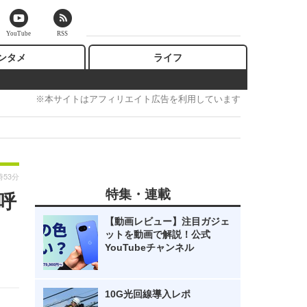
YouTube
RSS
ンタメ
ライフ
※本サイトはアフィリエイト広告を利用しています
時53分
特集・連載
呼
【動画レビュー】注目ガジェ
ットを動画で解説！公式
YouTubeチャンネル
10G光回線導入レポ