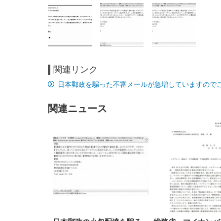
関連リンク
EIZO ビジネス向けプレミア
EIZO ビジネス向けプレミア
【純
[EdoErgo] オフィスチェア 椅
Amazonベーシック ペットシ
SIHOO B100 オフィスチェア
Amazonベーシック ペットシ
ムモニター | FlexScan
ムモニター | FlexScan
ニタ
日本郵政を騙った不審メールが急増していますので
子 テレワーク 疲れない 跳ね
ーツ 薄型 レギュラー 1回使い
／デスクチェア メッシュチェ
ーツ 厚型 ワイド 42枚x2袋(84
EV3240X-WT | 31.5型4K
EV2740X-WT | 27.0型4K
ク付
上げ式アームレスト コンパク
捨て 無香料 ホワイト 300枚
ア 人間工学 疲れない ブラッ
枚) ホワイト(吸収面:ライトブ
UHD・USB Type-C・ホワイ
UHD・USB Type-C・ホワイ
ト 約105度ロッキング pc 事務
￥105,595
￥109,572
ク
ルー)
￥4
ト
ト
関連ニュース
￥5,699
￥3,373
￥27,999
￥3,234
椅子 360度回転 座面昇降 強化
ナイロン樹脂ベース 通気性メ
ッシュ 在宅ワーク H-
WY01(黒網+黒枠+黒足)