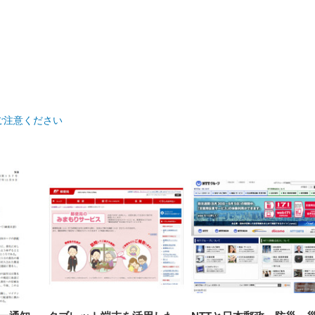
【整備済み品】Dell
【MiniLED/24.5inch/280Hz/
正品】27"ゲーミングモ
ANDWINT オフィスチ
アイリスオーヤマ ペ
Sezlife オフィスチェア デスク
ネオ・ルーライフ ネオ・オム
E2724HS 27インチ 液晶モ
Sezlife オフィスチェア デスク
Smart Basic(スマートベーシ
GRAPHT THE SHOOTER
ー DualSense 充電フッ
ア デスクチェア 肘なし
ご注意ください
シーツ 超厚型 お徳用 
チェア 疲れない テレワーク
ツ L 中型犬用 26枚入り 単品
ニター フル
チェア 疲れない テレワーク
ック) 【Amazon.co.jp限定】
Gaming Monitor 24” Essential
き（CFI-ZDM1J）
ッシュ 通気性 ランバ
ュラー 200枚入
チェア 強化バックレスト 30
HD（1920×1080）VA 非光
チェア 強化バックレスト 30度
Smart Basic アイリスオーヤマ
ーミングモニター QD 24.5イ
ポート付き 腰サポート
【Amazon.co.jp限定】
￥1,800
￥15,800
￥34,980
9,979
度ロッキング機能 人間工学 椅
沢 HDMI/DisplayPort/VGA
ロッキング機能 人間工学 椅子
ペットシーツ 超厚型 お徳用
￥4,139
￥3,731
1ms FHD 量子ドット 残像低減
ス圧無段階昇降 360度
￥7,680
￥7,680
￥3,670
子 腰サポート 90度跳ね上げ
スピーカー内蔵 高さ調整 ス
腰サポート 90度跳ね上げ式ア
ワイド 100枚入 (x 1) (ケース
年保証 | 輝点保証 | 日本メーカ
転 キャスター付き コ
式アームレスト 3Dヘッドレス
イベル VESA対応
ームレスト 3Dヘッドレスト
販売)
クト 幅52×奥行58.5×
ト ハンガー付き 高反発クッシ
ComfortView ビジネス向け
ハンガー付き 高反発クッショ
84～96cm テレワーク
ョン PCチェア 通気性メッシ
ン PCチェア 通気性メッシュ
宅勤務 ブラック
ュ ゲーミング/勉強/事務用 お
ゲーミング/勉強/事務用 おし
しゃれ パソコンチェア (ブラ
ゃれ パソコンチェア (ホワイ
ック)
ト)