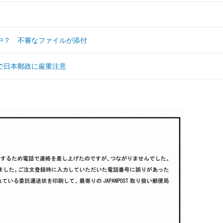
中？ 不審なファイルが添付
で日本郵政に厳重注意