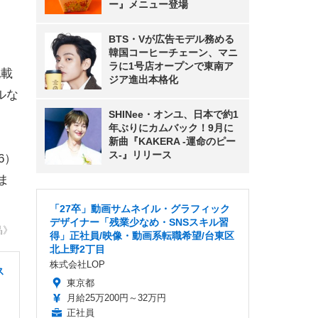
ー』メニュー登場
BTS・Vが広告モデル務める
韓国コーヒーチェーン、マニ
ラに1号店オープンで東南ア
記載
ジア進出本格化
ルな
SHINee・オンユ、日本で約1
年ぶりにカムバック！9月に
新曲『KAKERA -運命のピー
ス-』リリース
6）
ま
「27卒」動画サムネイル・グラフィック
デザイナー「残業少なめ・SNSスキル習
晶》
得」正社員/映像・動画系転職希望/台東区
北上野2丁目
株式会社LOP
ス
東京都
月給25万200円～32万円
正社員