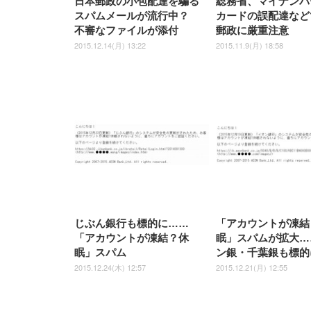
日本郵政の小包配達を騙る
総務省、マイナンバ
スパムメールが流行中？
カードの誤配達など
不審なファイルが添付
郵政に厳重注意
2015.12.14(月) 13:22
2015.11.9(月) 18:58
じぶん銀行も標的に……
「アカウントが凍結
「アカウントが凍結？休
眠」スパムが拡大…
眠」スパム
ン銀・千葉銀も標的
2015.12.24(木) 12:57
2015.12.21(月) 12:55