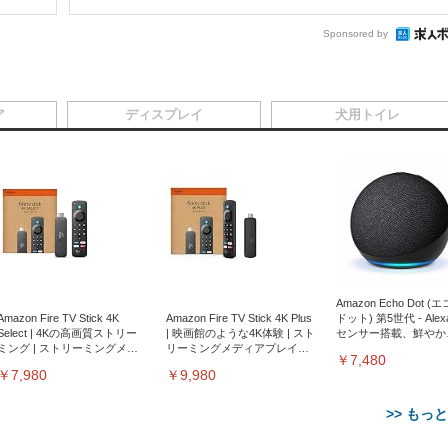
Sponsored by
ア
ディスプレイ
犬用トイレ
Amazon Echo Dot (
Amazon Fire TV Stick 4K
Amazon Fire TV Stick 4K Plus
ドット) 第5世代 - Ale
Select | 4Kの高画質ストリー
| 映画館のような4K体験 | スト
センサー搭載、鮮やか
ミング | ストリーミングメデ
リーミングメディアプレイヤ
サウンド｜チャコール
￥7,480
ィアプレイヤー
ー
￥7,980
￥9,980
>> もっ