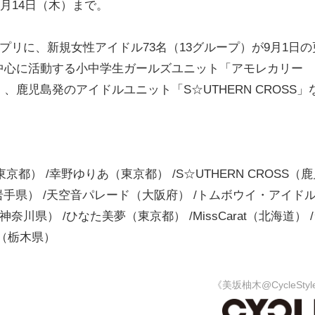
1月14日（木）まで。
プリに、新規女性アイドル73名（13グループ）が9月1日の
中心に活動する小中学生ガールズユニット「アモレカリー
鹿児島発のアイドルユニット「S☆UTHERN CROSS」
東京都） /幸野ゆりあ（東京都） /S☆UTHERN CROSS（
ンズ（岩手県） /天空音パレード（大阪府） /トムボウイ・アイド
県） /ひなた美夢（東京都） /MissCarat（北海道） 
y（栃木県）
《美坂柚木@CycleStyl