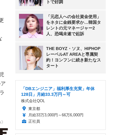
トで好調
「元恋人への会社資金使用」
更
をネタに金銭要求か…韓国タ
レントの元マネージャー2
人、恐喝未遂で起訴
な
THE BOYZ・ソヌ、HIPHOP
レーベルAT AREAと専属契
約！ヨンフンに続き新たなス
タート
鹿児
ルア
「DBエンジニア」福利厚生充実」年休
/ラ
128日」月給33.3万円～可
株式会社QOL
東京都
月給33万3,000円～66万6,000円
正社員
e》