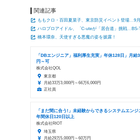
関連記事
ももクロ・百田夏菜子、東京防災イベント登場…9月
ハロプロアイドル、゜C-uteが「居合道」挑戦…BS-
橋本環奈、天使すぎる悪魔の姿を披露！
「DBエンジニア」福利厚生充実」年休128日」月給33
円～可
株式会社QOL
東京都
月給33万3,000円～66万6,000円
正社員
「まだ間に合う!」未経験からできるシステムエンジ
年間休日120日以上
株式会社RIOT
埼玉県
月給29万5,000円～60万円