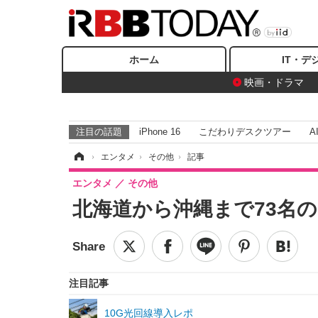
ホーム
IT・デ
映画・ドラマ
注目の話題
iPhone 16
こだわりデスクツアー
A
ホーム
›
エンタメ
›
その他
›
記事
エンタメ
その他
北海道から沖縄まで73名
注目記事
10G光回線導入レポ