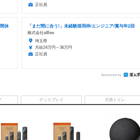
正社員
年間休
「まだ間に合う!」未経験採用枠/エンジニア/賞与年2回
株式会社alBee
埼玉県
月給24万円～36万円
正社員
Sponsored by
ア
ディスプレイ
犬用トイレ