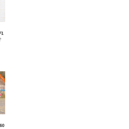
高さ
 在
1
計
60