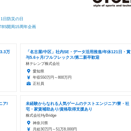
1日防災の日
TBS開局15周年企画
.3万
「名古屋/中区」社内SE・データ活用推進/年休121日・賞
与5.6ヶ月/フルフレックス/第二新卒歓迎
林テレンプ株式会社
愛知県
年収550万円～800万円
正社員
ニア/
未経験からなれる人気ゲームのテストエンジニア/寮・社
宅・家賃補助あり/資格取得支援あり
株式会社HyBridge
神奈川県
月給30万円～51万8,000円