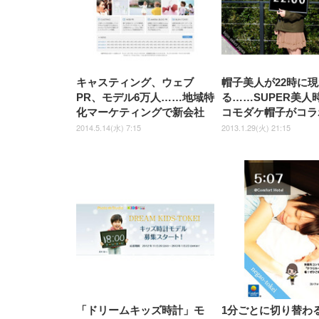
ッシュ 在宅ワーク H-
WY01(黒網+黒枠+黒足)
キャスティング、ウェブ
帽子美人が22時に
PR、モデル6万人……地域特
る……SUPER美人
化マーケティングで新会社
コモダケ帽子がコラ
2014.5.14(水) 7:15
2013.1.29(火) 21:15
「ドリームキッズ時計」モ
1分ごとに切り替わ