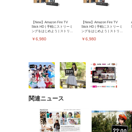
【New】Amazon Fire TV
【New】Amazon Fire TV
Stick HD | 手軽にストリーミ
Stick HD | 手軽にストリーミ
ングをはじめよう | ストリー
ングをはじめよう | ストリー
ミングメディアプレイヤー
ミングメディアプレイヤー
￥6,980
￥6,980
関連ニュース
EIZO ビジネス向けプレミア
EIZO ビジネス向けプレミア
【純
[EdoErgo] オフィスチェア 椅
Amazonベーシック ペットシ
SIHOO B100 オフィスチェア
Amazonベーシック ペットシ
ムモニター | FlexScan
ムモニター | FlexScan
ニタ
子 テレワーク 疲れない 跳ね
ーツ 薄型 レギュラー 1回使い
／デスクチェア メッシュチェ
ーツ 厚型 ワイド 42枚x2袋(84
EV3240X-WT | 31.5型4K
EV2740X-WT | 27.0型4K
ク付
上げ式アームレスト コンパク
捨て 無香料 ホワイト 300枚
ア 人間工学 疲れない ブラッ
枚) ホワイト(吸収面:ライトブ
UHD・USB Type-C・ホワイ
UHD・USB Type-C・ホワイ
ト 約105度ロッキング pc 事務
￥105,595
￥109,572
ク
ルー)
￥4
ト
ト
￥5,699
￥3,373
￥27,999
￥3,234
椅子 360度回転 座面昇降 強化
ナイロン樹脂ベース 通気性メ