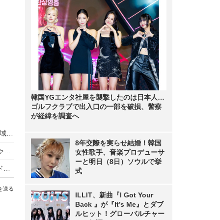
韓国YGエンタ社屋を襲撃したのは日本人…
ゴルフクラブで出入口の一部を破損、警察
が経緯を調査へ
キャスティング、ウェブPR、モデル6万人……地域特化マーケティングで新会社
8年交際を実らせ結婚！韓国
バーニーズ、ベビー版美人時計を5月公開。赤ちゃんモデル募集
女性歌手、音楽プロデューサ
ーと明日（8日）ソウルで挙
帽子美人が22時に現れる……SUPER美人時計とドコモダケ帽子がコラボ
式
を送る
ILLIT、新曲『I Got Your
Back 』が『It’s Me』とダブ
ルヒット！グローバルチャー