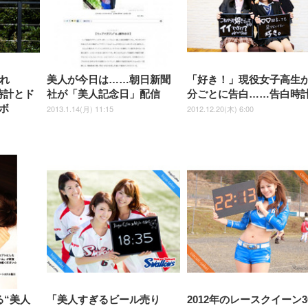
クト 幅52×奥行58.5×
ト ハンガー付き 高反発クッシ
ComfortView ビジネス向け
ハンガー付き 高反発クッショ
84～96cm テレワーク
ョン PCチェア 通気性メッシ
ン PCチェア 通気性メッシュ
宅勤務 ブラック
ュ ゲーミング/勉強/事務用 お
ゲーミング/勉強/事務用 おし
しゃれ パソコンチェア (ブラ
ゃれ パソコンチェア (ホワイ
ック)
ト)
現れ
美人が今日は……朝日新聞
「好き！」現役女子高生が
時計とド
社が「美人記念日」配信
分ごとに告白……告白時
ボ
2013.1.14(月) 11:15
2012.12.20(木) 6:00
る“美人
「美人すぎるビール売り
2012年のレースクイーン3