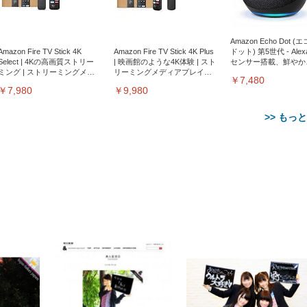
Amazon Echo Dot (
Amazon Fire TV Stick 4K
Amazon Fire TV Stick 4K Plus
ドット) 第5世代 - Ale
Select | 4Kの高画質ストリー
| 映画館のような4K体験 | スト
センサー搭載、鮮やか
ミング | ストリーミングメデ
リーミングメディアプレイヤ
サウンド｜チャコール
￥7,480
ィアプレイヤー
ー
￥7,980
￥9,980
>> もっ
【整備済み品】Dell
【MiniLED/24.5inch/280Hz/
正品】27"ゲーミングモ
ANDWINT オフィスチ
アイリスオーヤマ ペ
Sezlife オフィスチェア デスク
ネオ・ルーライフ ネオ・オム
E2724HS 27インチ 液晶モ
Sezlife オフィスチェア デスク
Smart Basic(スマートベーシ
GRAPHT THE SHOOTER
ー DualSense 充電フッ
ア デスクチェア 肘なし
シーツ 超厚型 お徳用 
チェア 疲れない テレワーク
ツ L 中型犬用 26枚入り 単品
ニター フル
チェア 疲れない テレワーク
ック) 【Amazon.co.jp限定】
Gaming Monitor 24” Essential
き（CFI-ZDM1J）
ッシュ 通気性 ランバ
ュラー 200枚入
チェア 強化バックレスト 30
HD（1920×1080）VA 非光
チェア 強化バックレスト 30度
Smart Basic アイリスオーヤマ
ーミングモニター QD 24.5イ
ポート付き 腰サポート
【Amazon.co.jp限定】
￥1,800
￥15,800
￥34,980
9,979
度ロッキング機能 人間工学 椅
沢 HDMI/DisplayPort/VGA
ロッキング機能 人間工学 椅子
ペットシーツ 超厚型 お徳用
￥4,139
￥3,731
1ms FHD 量子ドット 残像低減
ス圧無段階昇降 360度
￥7,680
￥7,680
￥3,670
子 腰サポート 90度跳ね上げ
スピーカー内蔵 高さ調整 ス
腰サポート 90度跳ね上げ式ア
ワイド 100枚入 (x 1) (ケース
年保証 | 輝点保証 | 日本メーカ
転 キャスター付き コ
式アームレスト 3Dヘッドレス
イベル VESA対応
ームレスト 3Dヘッドレスト
販売)