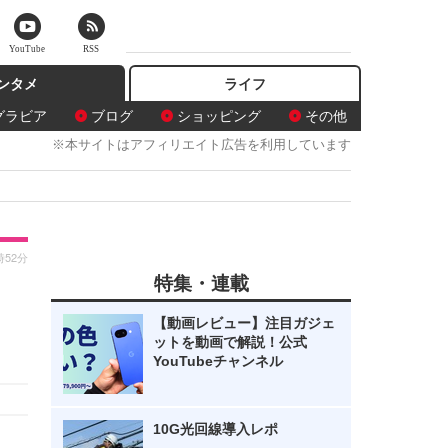
YouTube
RSS
ンタメ
ライフ
グラビア
ブログ
ショッピング
その他
※本サイトはアフィリエイト広告を利用しています
時52分
特集・連載
【動画レビュー】注目ガジェ
ットを動画で解説！公式
YouTubeチャンネル
10G光回線導入レポ