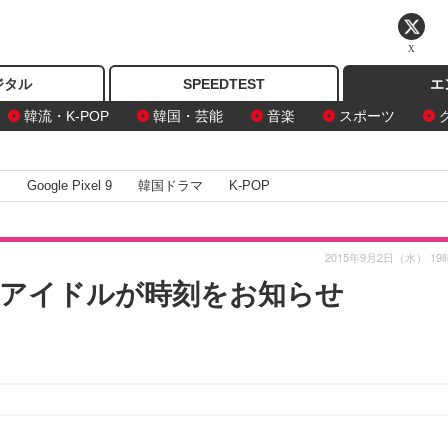
X
ジタル
SPEEDTEST
エ
韓流・K-POP
韓国・芸能
音楽
スポーツ
I
Google Pixel 9
韓国ドラマ
K-POP
2015年9月2日（水） 19
のアイドルが時刻をお知らせ