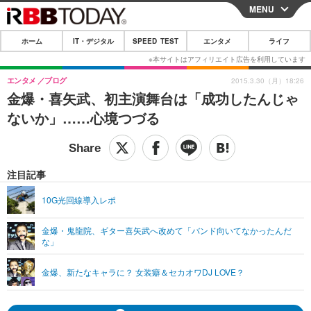
MENU
CLOSE
ホーム
IT・デジタル
SPEED TEST
エンタメ
ライフ
ホーム
IT・デジタル
エンタメ
ブログ
2015.3.30（月）18:26
金爆・喜矢武、初主演舞台は「成功したんじゃ
IT・デジタルTOP
スマートフォン
SPEED TEST
ないか」……心境つづる
ネタ
ガジェット・ツール
エンタメ
ショッピング
その他
エンタメTOP
映画・ドラマ
ライフ
注目記事
韓流・K-POP
韓国・芸能
ライフTOP
グルメ
リリース一覧
10G光回線導入レポ
音楽
スポーツ
ペット
ショッピング
プッシュ通知の停止方法
金爆・鬼龍院、ギター喜矢武へ改めて「バンド向いてなかったんだ
な」
グラビア
ブログ
その他
ショッピング
その他
金爆、新たなキャラに？ 女装癖＆セカオワDJ LOVE？