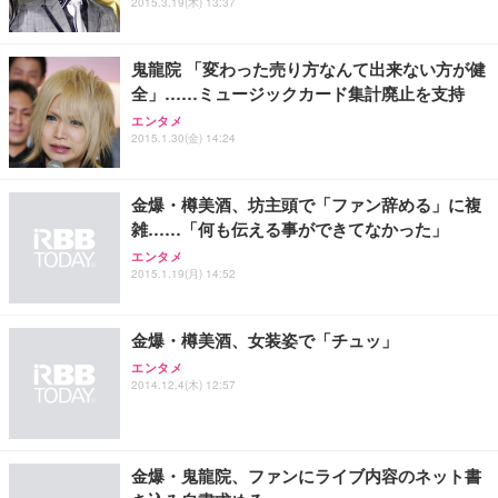
ュラー 200枚入【Amazon.co.jp限定】
2015.3.19(木) 13:37
ス圧無段階昇降 360度回転 キャスター付き コンパク
グモニター QD 24.5インチ 1ms FHD 量子ドット 残
ト 幅52×奥行58.5×高さ84～96cm テレワーク 在宅
像低減 (3年保証 | 輝点保証 | 日本メーカー)
￥3,731
￥4,139
￥34,980
勤務 ブラック
鬼龍院 「変わった売り方なんて出来ない方が健
全」……ミュージックカード集計廃止を支持
エンタメ
2015.1.30(金) 14:24
金爆・樽美酒、坊主頭で「ファン辞める」に複
雑……「何も伝える事ができてなかった」
エンタメ
2015.1.19(月) 14:52
金爆・樽美酒、女装姿で「チュッ」
エンタメ
2014.12.4(木) 12:57
金爆・鬼龍院、ファンにライブ内容のネット書