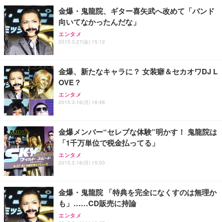
ン樹脂ベース 通気性メッシュ 在宅ワーク H-WY01
￥3,373
￥5,699
￥105,595
金爆・鬼龍院、ギター喜矢武へ改めて「バンド
(黒網+黒枠+黒足)
向いてなかったんだな」
エンタメ
EIZO ビジネス向けプレミアムモニター | FlexScan
SIHOO B100 オフィスチェア／デスクチェア メッシ
Amazonベーシック ペットシーツ 厚型 ワイド 42枚
2015.3.27(金) 15:12
EV2740X-WT | 27.0型4K UHD・USB Type-C・ホワ
ュチェア 人間工学 疲れない ブラック
x2袋(84枚) ホワイト(吸収面:ライトブルー)
イト
￥27,999
￥3,234
￥109,572
金爆、新たなキャラに？ 女装癖＆セカオワDJ L
OVE？
Sezlife オフィスチェア デスクチェア 疲れない テレ
エンタメ
【純正品】27"ゲーミングモニター DualSense 充電
ネオ・ルーライフ ネオ・オムツ L 中型犬用 26枚入
ワーク チェア 強化バックレスト 30度ロッキング機
2015.3.16(月) 16:48
フック付き（CFI-ZDM1J）
り 単品
能 人間工学 椅子 腰サポート 90度跳ね上げ式アーム
レスト 3Dヘッドレスト ハンガー付き 高反発クッシ
￥49,979
￥1,800
￥7,680
ョン PCチェア 通気性メッシュ ゲーミング/勉強/事
金爆メンバー“セレブな体験”明かす！ 鬼龍院は
務用 おしゃれ パソコンチェア (ブラック)
「1千万単位で税金払ってる」
Sezlife オフィスチェア デスクチェア 疲れない テレ
【整備済み品】Dell E2724HS 27インチ 液晶モニタ
Smart Basic(スマートベーシック) 【Amazon.co.jp
エンタメ
ワーク チェア 強化バックレスト 30度ロッキング機
ー フルHD（1920×1080）VA 非光沢 HDMI/DisplayP
限定】 Smart Basic アイリスオーヤマ ペットシーツ
2015.3.16(月) 15:03
能 人間工学 椅子 腰サポート 90度跳ね上げ式アーム
ort/VGA スピーカー内蔵 高さ調整 スイベル VESA対
超厚型 お徳用 ワイド 100枚入 (x 1) (ケース販売)
レスト 3Dヘッドレスト ハンガー付き 高反発クッシ
応 ComfortView ビジネス向け
￥7,680
￥15,800
￥3,670
ョン PCチェア 通気性メッシュ ゲーミング/勉強/事
金爆・鬼龍院 「特典を完全になくすのは無理か
務用 おしゃれ パソコンチェア (ホワイト)
も」……CD販売に持論
ANDWINT オフィスチェア デスクチェア 肘なし メ
【MiniLED/24.5inch/280Hz/FHD】GRAPHT THE S
アイリスオーヤマ ペットシーツ 超厚型 お徳用 レギ
エンタメ
ッシュ 通気性 ランバーサポート付き 腰サポート ガ
HOOTER Gaming Monitor 24” Essential ゲーミン