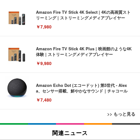
Amazon Fire TV Stick 4K Select | 4Kの高画質スト
リーミング | ストリーミングメディアプレイヤー
￥7,980
Amazon Fire TV Stick 4K Plus | 映画館のような4K
体験 | ストリーミングメディアプレイヤー
￥9,980
Amazon Echo Dot (エコードット) 第5世代 - Alex
a、センサー搭載、鮮やかなサウンド｜チャコール
￥7,480
>> もっと見る
[EdoErgo] オフィスチェア 椅子 テレワーク 疲れな
EIZO ビジネス向けプレミアムモニター | FlexScan
Amazonベーシック ペットシーツ 薄型 レギュラー 1
い 跳ね上げ式アームレスト コンパクト 約105度ロッ
EV3240X-WT | 31.5型4K UHD・USB Type-C・ホワ
関連ニュース
回使い捨て 無香料 ホワイト 300枚
キング pc 事務椅子 360度回転 座面昇降 強化ナイロ
イト