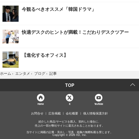
今観るべきオススメ「韓国ドラマ」
快適デスクのヒントが満載！こだわりデスクツアー
【進化するオフィス】
記事
ホーム
›
エンタメ
›
ブログ
›
TOP
Home
X
YouTube
お問合せ
広告掲載
会社概要
個人情報保護方針
紹介した商品/サービスを購入、契約した場合に、
売上の一部が弊社サイトに還元されることがあります。
当サイトに掲載の記事・見出し・写真・画像の無断転載を禁じます。
Copyright © 2026 IID, Inc.