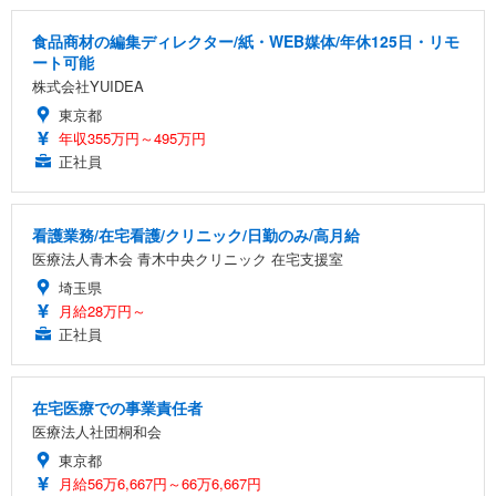
食品商材の編集ディレクター/紙・WEB媒体/年休125日・リモ
ート可能
株式会社YUIDEA
東京都
年収355万円～495万円
正社員
看護業務/在宅看護/クリニック/日勤のみ/高月給
医療法人青木会 青木中央クリニック 在宅支援室
埼玉県
月給28万円～
正社員
在宅医療での事業責任者
医療法人社団桐和会
東京都
月給56万6,667円～66万6,667円