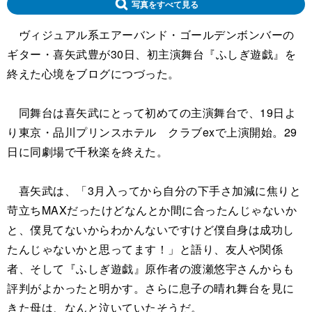
写真をすべて見る
ヴィジュアル系エアーバンド・ゴールデンボンバーの
ギター・喜矢武豊が30日、初主演舞台『ふしぎ遊戯』を
終えた心境をブログにつづった。
同舞台は喜矢武にとって初めての主演舞台で、19日よ
り東京・品川プリンスホテル クラブexで上演開始。29
日に同劇場で千秋楽を終えた。
喜矢武は、「3月入ってから自分の下手さ加減に焦りと
苛立ちMAXだったけどなんとか間に合ったんじゃないか
と、僕見てないからわかんないですけど僕自身は成功し
たんじゃないかと思ってます！」と語り、友人や関係
者、そして『ふしぎ遊戯』原作者の渡瀬悠宇さんからも
評判がよかったと明かす。さらに息子の晴れ舞台を見に
きた母は、なんと泣いていたそうだ。