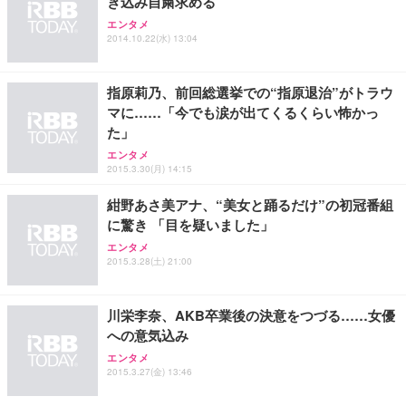
き込み自粛求める
エンタメ
2014.10.22(水) 13:04
指原莉乃、前回総選挙での“指原退治”がトラウ
マに……「今でも涙が出てくるくらい怖かっ
た」
エンタメ
2015.3.30(月) 14:15
紺野あさ美アナ、“美女と踊るだけ”の初冠番組
に驚き 「目を疑いました」
エンタメ
2015.3.28(土) 21:00
川栄李奈、AKB卒業後の決意をつづる……女優
への意気込み
エンタメ
2015.3.27(金) 13:46