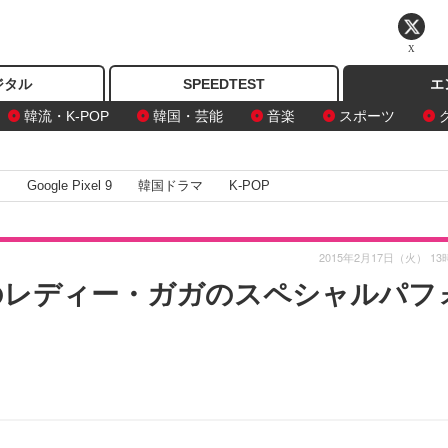
X
ジタル
SPEEDTEST
エ
韓流・K-POP
韓国・芸能
音楽
スポーツ
I
Google Pixel 9
韓国ドラマ
K-POP
2015年2月17日（火） 13
のレディー・ガガのスペシャルパフ