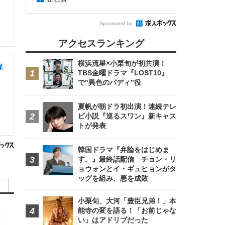
Sponsored by
アクセスランキング
横浜流星×小栗旬が初共演！
保
TBS金曜ドラマ『LOST10』
で"異色のバディ”役
夏帆が朝ドラ初出演！連続テレ
ビ小説『巡るスワン』新キャス
トが発表
韓国ドラマ『弁論をはじめま
す。』最終話配信 チョン・リ
ョウォンとイ・ギュヒョンがタ
ッグを組み、悪を成敗
小栗旬、大河「豊臣兄弟！」本
能寺の変を語る！「お前じゃな
い」はアドリブだった