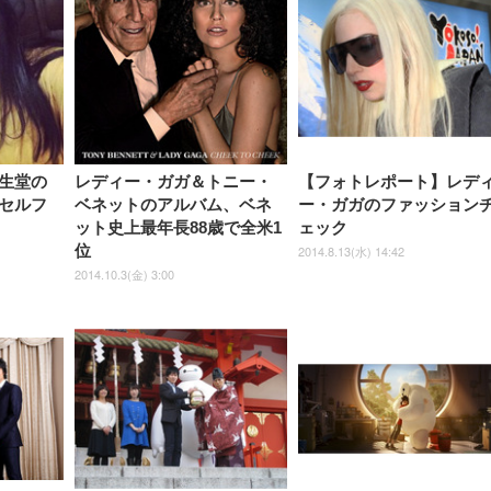
ーミングモニター QD 24.5イ
ポート付き 腰サポート
【Amazon.co.jp限定】
￥1,800
￥15,800
￥34,980
9,979
度ロッキング機能 人間工学 椅
沢 HDMI/DisplayPort/VGA
ロッキング機能 人間工学 椅子
ペットシーツ 超厚型 お徳用
￥4,139
￥3,731
1ms FHD 量子ドット 残像低減
ス圧無段階昇降 360度
￥7,680
￥7,680
￥3,670
子 腰サポート 90度跳ね上げ
スピーカー内蔵 高さ調整 ス
腰サポート 90度跳ね上げ式ア
ワイド 100枚入 (x 1) (ケース
年保証 | 輝点保証 | 日本メーカ
転 キャスター付き コ
式アームレスト 3Dヘッドレス
イベル VESA対応
ームレスト 3Dヘッドレスト
販売)
クト 幅52×奥行58.5×
ト ハンガー付き 高反発クッシ
ComfortView ビジネス向け
ハンガー付き 高反発クッショ
84～96cm テレワーク
ョン PCチェア 通気性メッシ
ン PCチェア 通気性メッシュ
宅勤務 ブラック
ュ ゲーミング/勉強/事務用 お
ゲーミング/勉強/事務用 おし
しゃれ パソコンチェア (ブラ
ゃれ パソコンチェア (ホワイ
ック)
ト)
生堂の
レディー・ガガ＆トニー・
【フォトレポート】レデ
セルフ
ベネットのアルバム、ベネ
ー・ガガのファッション
ット史上最年長88歳で全米1
ェック
位
2014.8.13(水) 14:42
2014.10.3(金) 3:00