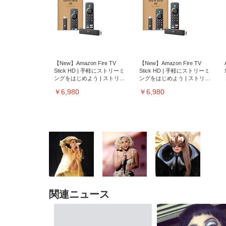
【New】Amazon Fire TV
【New】Amazon Fire TV
Stick HD | 手軽にストリーミ
Stick HD | 手軽にストリーミ
ングをはじめよう | ストリー
ングをはじめよう | ストリー
ミングメディアプレイヤー
ミングメディアプレイヤー
￥6,980
￥6,980
関連ニュース
EIZO ビジネス向けプレミア
EIZO ビジネス向けプレミア
【純
[EdoErgo] オフィスチェア 椅
Amazonベーシック ペットシ
SIHOO B100 オフィスチェア
Amazonベーシック ペットシ
ムモニター | FlexScan
ムモニター | FlexScan
ニタ
子 テレワーク 疲れない 跳ね
ーツ 薄型 レギュラー 1回使い
／デスクチェア メッシュチェ
ーツ 厚型 ワイド 42枚x2袋(84
EV3240X-WT | 31.5型4K
EV2740X-WT | 27.0型4K
ク付
上げ式アームレスト コンパク
捨て 無香料 ホワイト 300枚
ア 人間工学 疲れない ブラッ
枚) ホワイト(吸収面:ライトブ