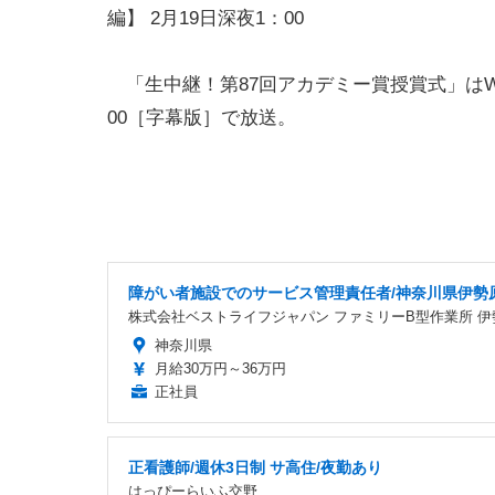
編】 2月19日深夜1：00
「生中継！第87回アカデミー賞授賞式」はWOW
00［字幕版］で放送。
障がい者施設でのサービス管理責任者/神奈川県伊勢
株式会社ベストライフジャパン ファミリーB型作業所 伊
神奈川県
月給30万円～36万円
正社員
正看護師/週休3日制 サ高住/夜勤あり
はっぴーらいふ交野