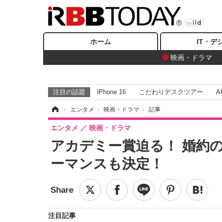
ホーム
IT・デ
映画・ドラマ
注目の話題
iPhone 16
こだわりデスクツアー
A
ホーム
›
エンタメ
›
映画・ドラマ
›
記事
エンタメ
映画・ドラマ
アカデミー賞迫る！ 婚約
ーマンスも決定！
注目記事