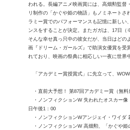
われる。長編アニメ映画賞には、高畑勲監督
リ制作の「かぐや姫の物語」もノミネートさ
ラミー賞でのパフォーマンスも記憶に新しい
ンスをすることが決定。またガガは、17日（
そんな幸せ真っ只中の彼女だが、当日はどの
画『ドリーム・ガールズ』で助演女優賞を受
れており、映画の祭典に相応しい一夜に世界
「アカデミー賞授賞式」に先立って、WOW
・直前大予想！ 第87回アカデミー賞（無料放送
・ノンフィクションW 失われたオスカー像 ～
日午後1：00
・ノンフィクションWアンジェイ・ワイダ 若き
・ノンフィクションW 高畑勲、「かぐや姫の