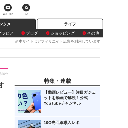
YouTube
RSS
ンタメ
ライフ
グラビア
ブログ
ショッピング
その他
※本サイトはアフィリエイト広告を利用しています
時26分
特集・連載
ォ
【動画レビュー】注目ガジェ
ットを動画で解説！公式
YouTubeチャンネル
10G光回線導入レポ