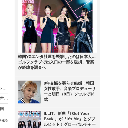
韓国YGエンタ社屋を襲撃したのは日本人…
ゴルフクラブで出入口の一部を破損、警察
が経緯を調査へ
8年交際を実らせ結婚！韓国
レディー・ガガ、36歳バースデー記念！MVスペシャルがYouTubeプレミア公開
女性歌手、音楽プロデューサ
ーと明日（8日）ソウルで挙
レディー・ガガ＆渡辺直美の夢の対談が実現！『世界くらべてみたら』新春SP
式
レディー・ガガ、バイデン次期大統領の就任式で国歌独唱！ジェニファー・ロペスもパフォーマンス
ILLIT、新曲『I Got Your
Back 』が『It’s Me』とダブ
を送る
ルヒット！グローバルチャー