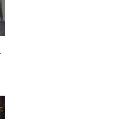
ンチ
 ガ
 (3
回
ー)
ンパ
高さ
 在
ィ
チ