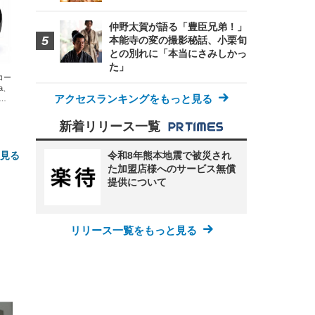
仲野太賀が語る「豊臣兄弟！」
本能寺の変の撮影秘話、小栗旬
との別れに「本当にさみしかっ
た」
エコー
xa、
アクセスランキングをもっと見る
な
新着リリース一覧
と見る
令和8年熊本地震で被災され
た加盟店様へのサービス無償
提供について
リリース一覧をもっと見る
FHD】
ェ
ット
 メ
レギ
 ゲ
ーサ