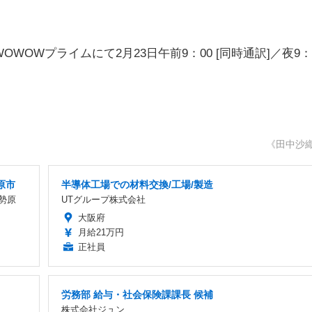
OWプライムにて2月23日午前9：00 [同時通訳]／夜9：
《田中沙
原市
半導体工場での材料交換/工場/製造
勢原
UTグループ株式会社
大阪府
月給21万円
正社員
労務部 給与・社会保険課課長 候補
株式会社ジュン