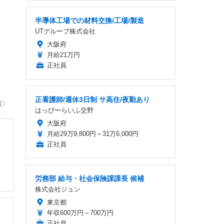
半導体工場での材料交換/工場/製造
UTグループ株式会社
大阪府
月給21万円
正社員
正看護師/週休3日制 サ高住/夜勤あり
織》
はっぴーらいふ交野
大阪府
月給29万9,800円～31万6,000円
正社員
労務部 給与・社会保険課課長 候補
株式会社ジュン
東京都
年収600万円～700万円
正社員