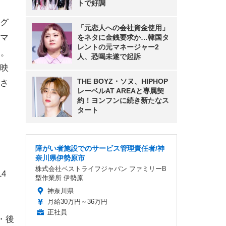
トで好調
グ
「元恋人への会社資金使用」
マ
をネタに金銭要求か…韓国タ
レントの元マネージャー2
り。
人、恐喝未遂で起訴
映
THE BOYZ・ソヌ、HIPHOP
さ
レーベルAT AREAと専属契
約！ヨンフンに続き新たなス
タート
障がい者施設でのサービス管理責任者/神
奈川県伊勢原市
株式会社ベストライフジャパン ファミリーB
4
型作業所 伊勢原
神奈川県
月給30万円～36万円
正社員
・後