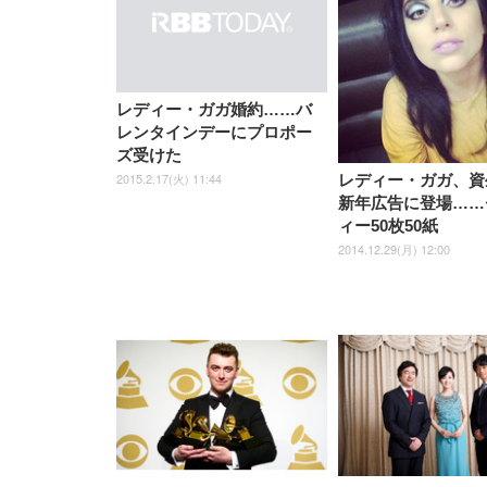
UHD・USB Type-C・ホワイ
UHD・USB Type-C・ホワイ
ト 約105度ロッキング pc 事務
￥105,595
￥109,572
ク
ルー)
￥4
ト
ト
￥5,699
￥3,373
￥27,999
￥3,234
椅子 360度回転 座面昇降 強化
ナイロン樹脂ベース 通気性メ
ッシュ 在宅ワーク H-
WY01(黒網+黒枠+黒足)
レディー・ガガ婚約……バ
レンタインデーにプロポー
ズ受けた
2015.2.17(火) 11:44
レディー・ガガ、資
新年広告に登場……
ィー50枚50紙
2014.12.29(月) 12:00