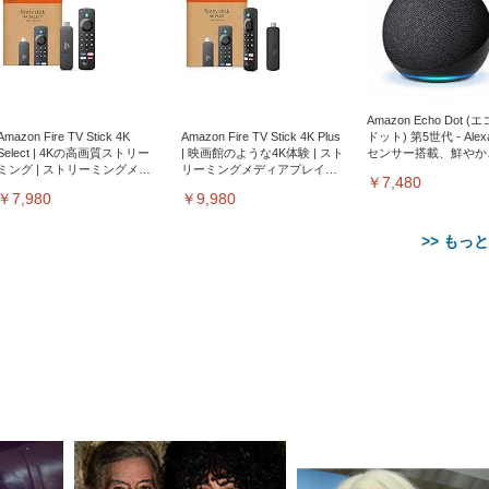
Amazon Echo Dot (
Amazon Fire TV Stick 4K
Amazon Fire TV Stick 4K Plus
ドット) 第5世代 - Ale
Select | 4Kの高画質ストリー
| 映画館のような4K体験 | スト
センサー搭載、鮮やか
ミング | ストリーミングメデ
リーミングメディアプレイヤ
サウンド｜チャコール
￥7,480
ィアプレイヤー
ー
￥7,980
￥9,980
>> もっ
【整備済み品】Dell
【MiniLED/24.5inch/280Hz/
正品】27"ゲーミングモ
ANDWINT オフィスチ
アイリスオーヤマ ペ
Sezlife オフィスチェア デスク
ネオ・ルーライフ ネオ・オム
E2724HS 27インチ 液晶モ
Sezlife オフィスチェア デスク
Smart Basic(スマートベーシ
GRAPHT THE SHOOTER
ー DualSense 充電フッ
ア デスクチェア 肘なし
シーツ 超厚型 お徳用 
チェア 疲れない テレワーク
ツ L 中型犬用 26枚入り 単品
ニター フル
チェア 疲れない テレワーク
ック) 【Amazon.co.jp限定】
Gaming Monitor 24” Essential
き（CFI-ZDM1J）
ッシュ 通気性 ランバ
ュラー 200枚入
チェア 強化バックレスト 30
HD（1920×1080）VA 非光
チェア 強化バックレスト 30度
Smart Basic アイリスオーヤマ