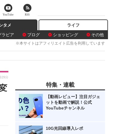
YouTube
RSS
ンタメ
ライフ
グラビア
ブログ
ショッピング
その他
※本サイトはアフィリエイト広告を利用しています
時29分
特集・連載
変
【動画レビュー】注目ガジェ
ットを動画で解説！公式
YouTubeチャンネル
10G光回線導入レポ