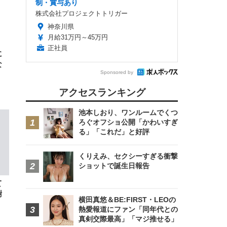
制・賞与あり
FHD】
ェ
ット
 メ
レギ
株式会社プロジェクトトリガー
 ゲ
ーサ
ンチ
 ガ
神奈川県
 (3
回
月給31万円～45万円
ー)
ンパ
正社員
高さ
に
 在
な
Sponsored by
」
アクセスランキング
池本しおり、ワンルームでくつ
ろぐオフショ公開「かわいすぎ
る」「これだ」と好評
くりえみ、セクシーすぎる衝撃
ショットで誕生日報告
て
謝
横田真悠＆BE:FIRST・LEOの
熱愛報道にファン「同年代との
真剣交際最高」「マジ推せる」