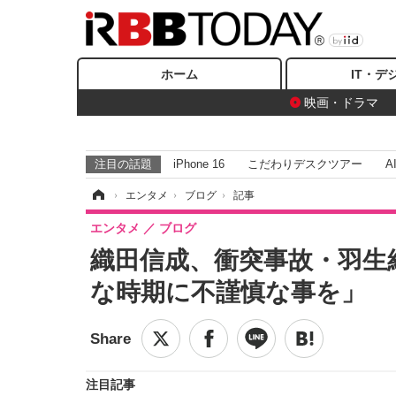
ホーム
IT・デ
映画・ドラマ
注目の話題
iPhone 16
こだわりデスクツアー
A
ホーム
›
エンタメ
›
ブログ
›
記事
エンタメ
ブログ
織田信成、衝突事故・羽生
な時期に不謹慎な事を」
注目記事