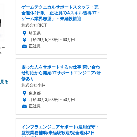
ゲームテクニカルサポートスタッフ・完
全週休2日制「正社員/QAスキル習得/IT・
ゲーム業界志望」・未経験歓迎
株式会社RIOT
埼玉県
月給29万5,200円～60万円
正社員
エコー
xa、
な
困った人をサポートするお仕事!問い合わ
せ対応から開始/ITサポートエンジニア/研
修あり
と見る
株式会社小林
東京都
月給30万3,500円～50万円
正社員
インフラエンジニアサポート/運用保守・
監視業務補助/未経験歓迎/完全週休2日