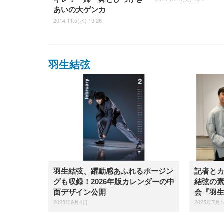
あいの大ゲンカ
2014.11.5(水) 19:26
羽生結弦
羽生結弦、躍動感あふれるポージン
記者とカ
グも収録！2026年版カレンダーの中
結弦の素
面デザイン公開
会『羽
2025年9月4日
2025年7月