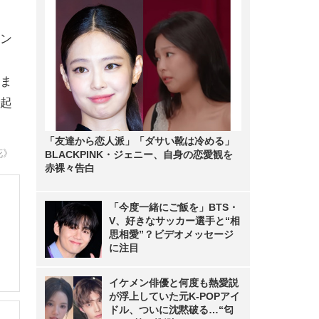
ェン
ま
起
「友達から恋人派」「ダサい靴は冷める」
花》
BLACKPINK・ジェニー、自身の恋愛観を
赤裸々告白
「今度一緒にご飯を」BTS・
V、好きなサッカー選手と“相
思相愛”？ビデオメッセージ
に注目
イケメン俳優と何度も熱愛説
が浮上していた元K-POPアイ
ドル、ついに沈黙破る…“匂