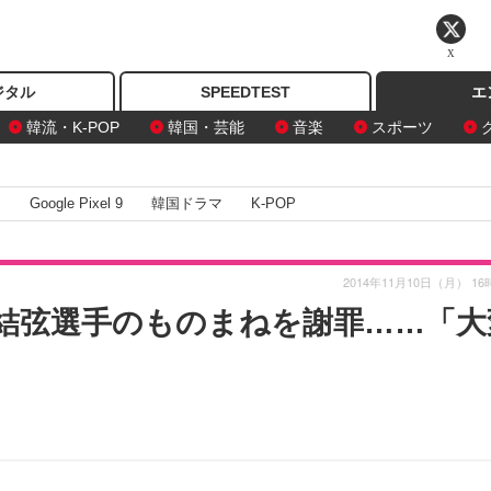
X
ジタル
SPEEDTEST
エ
韓流・K-POP
韓国・芸能
音楽
スポーツ
I
Google Pixel 9
韓国ドラマ
K-POP
2014年11月10日（月） 16
結弦選手のものまねを謝罪……「大