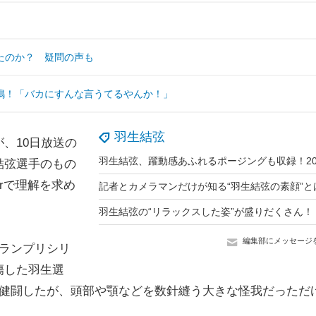
たのか？ 疑問の声も
鳴！「バカにすんな言うてるやんか！」
羽生結弦
、10日放送の
結弦選手のもの
erで理解を求め
編集部にメッセージ
ランプリシリ
傷した羽生選
大健闘したが、頭部や顎などを数針縫う大きな怪我だっただ
。