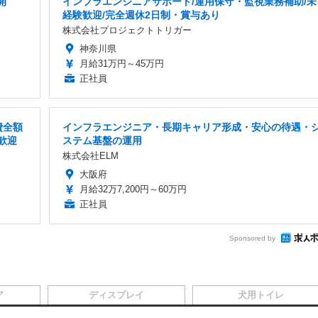
開
インフラエンジニアサポート/運用保守・監視業務補助/未
経験歓迎/完全週休2日制・賞与あり
株式会社プロジェクトトリガー
神奈川県
月給31万円～45万円
正社員
費全額
インフラエンジニア・長期キャリア形成・安心の待遇・
歓迎
ステム基盤の運用
株式会社ELM
大阪府
月給32万7,200円～60万円
正社員
Sponsored by
ア
ディスプレイ
犬用トイレ