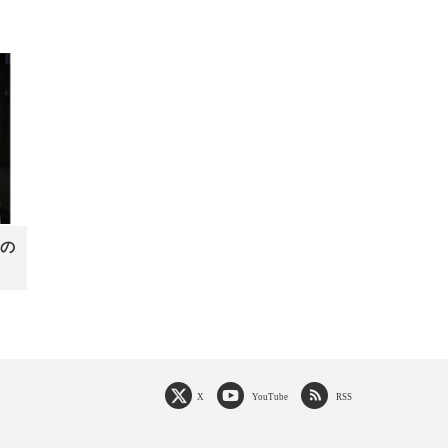
の
X
YouTube
RSS