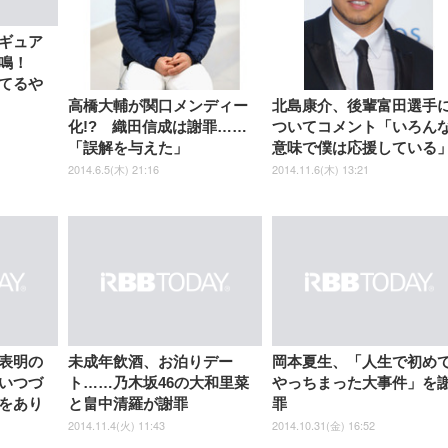
【整備済み品】Dell
【MiniLED/24.5inch/280Hz/
正品】27"ゲーミングモ
ANDWINT オフィスチ
アイリスオーヤマ ペ
Sezlife オフィスチェア デスク
ネオ・ルーライフ ネオ・オム
E2724HS 27インチ 液晶モ
Sezlife オフィスチェア デスク
Smart Basic(スマートベーシ
GRAPHT THE SHOOTER
ー DualSense 充電フッ
ア デスクチェア 肘なし
シーツ 超厚型 お徳用 
チェア 疲れない テレワーク
ツ L 中型犬用 26枚入り 単品
ニター フル
チェア 疲れない テレワーク
ック) 【Amazon.co.jp限定】
Gaming Monitor 24” Essential
き（CFI-ZDM1J）
ッシュ 通気性 ランバ
ュラー 200枚入
ギュア
チェア 強化バックレスト 30
HD（1920×1080）VA 非光
チェア 強化バックレスト 30度
Smart Basic アイリスオーヤマ
ーミングモニター QD 24.5イ
ポート付き 腰サポート
【Amazon.co.jp限定】
￥1,800
￥15,800
鳴！
￥34,980
9,979
度ロッキング機能 人間工学 椅
沢 HDMI/DisplayPort/VGA
ロッキング機能 人間工学 椅子
ペットシーツ 超厚型 お徳用
￥4,139
￥3,731
1ms FHD 量子ドット 残像低減
ス圧無段階昇降 360度
￥7,680
￥7,680
￥3,670
子 腰サポート 90度跳ね上げ
スピーカー内蔵 高さ調整 ス
腰サポート 90度跳ね上げ式ア
ワイド 100枚入 (x 1) (ケース
年保証 | 輝点保証 | 日本メーカ
てるや
転 キャスター付き コ
式アームレスト 3Dヘッドレス
イベル VESA対応
ームレスト 3Dヘッドレスト
販売)
クト 幅52×奥行58.5×
高橋大輔が関口メンディー
北島康介、後輩富田選手
ト ハンガー付き 高反発クッシ
ComfortView ビジネス向け
ハンガー付き 高反発クッショ
84～96cm テレワーク
ョン PCチェア 通気性メッシ
ン PCチェア 通気性メッシュ
化!? 織田信成は謝罪……
ついてコメント「いろん
宅勤務 ブラック
ュ ゲーミング/勉強/事務用 お
ゲーミング/勉強/事務用 おし
「誤解を与えた」
意味で僕は応援している
しゃれ パソコンチェア (ブラ
ゃれ パソコンチェア (ホワイ
ック)
ト)
2014.6.5(木) 21:16
2014.11.6(木) 13:21
表明の
未成年飲酒、お泊りデー
岡本夏生、「人生で初め
いつづ
ト……乃木坂46の大和里菜
やっちまった大事件」を
をあり
と畠中清羅が謝罪
罪
2014.11.4(火) 11:43
2014.10.31(金) 16:52