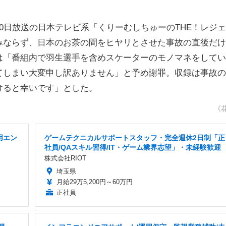
日放送の日本テレビ系「くりーむしちゅーのTHE！レジ
みならず、日本のお茶の間をヒヤリとさせた事故の直後だけ
は「番組内で羽生選手を含めスケーターのモノマネをしてい
てしまい大変申し訳ありません」と予め謝罪。収録は事故の
けると幸いです」とした。
《
用エン
ゲームテクニカルサポートスタッフ・完全週休2日制「正
社員/QAスキル習得/IT・ゲーム業界志望」・未経験歓迎
株式会社RIOT
埼玉県
月給29万5,200円～60万円
正社員