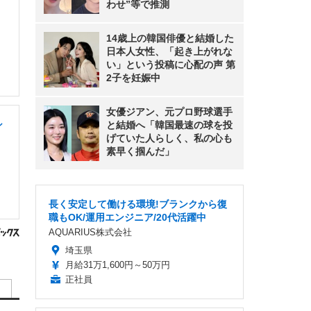
わせ”等で推測
14歳上の韓国俳優と結婚した
日本人女性、「起き上がれな
い」という投稿に心配の声 第
2子を妊娠中
女優ジアン、元プロ野球選手
シ
と結婚へ「韓国最速の球を投
げていた人らしく、私の心も
素早く掴んだ」
長く安定して働ける環境!ブランクから復
職もOK/運用エンジニア/20代活躍中
AQUARIUS株式会社
埼玉県
月給31万1,600円～50万円
正社員