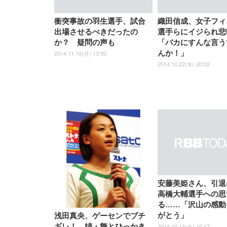
EIZO ビジネス向けプレミア
EIZO ビジネス向けプレミア
【純
[EdoErgo] オフィスチェア 椅
Amazonベーシック ペットシ
SIHOO B100 オフィスチェア
Amazonベーシック ペットシ
ムモニター | FlexScan
ムモニター | FlexScan
ニタ
子 テレワーク 疲れない 跳ね
ーツ 薄型 レギュラー 1回使い
／デスクチェア メッシュチェ
ーツ 厚型 ワイド 42枚x2袋(84
EV3240X-WT | 31.5型4K
EV2740X-WT | 27.0型4K
ク付
衝突事故の羽生選手、試合
織田信成、女子フィ
上げ式アームレスト コンパク
捨て 無香料 ホワイト 300枚
ア 人間工学 疲れない ブラッ
枚) ホワイト(吸収面:ライトブ
UHD・USB Type-C・ホワイ
UHD・USB Type-C・ホワイ
出場させるべきだったの
選手らにイジられ悲
ト 約105度ロッキング pc 事務
￥105,595
￥109,572
ク
ルー)
￥4
ト
ト
￥5,699
￥3,373
￥27,999
￥3,234
椅子 360度回転 座面昇降 強化
か？ 疑問の声も
「バカにすんな言う
ナイロン樹脂ベース 通気性メ
んか！」
2014.11.10(月) 13:50
ッシュ 在宅ワーク H-
WY01(黒網+黒枠+黒足)
2014.10.22(水) 20:02
安藤美姫さん、引退
高橋大輔選手への思
る……「沢山の感動
がとう」
浅田真央、ゲーセンでブチ
2014.10.14(火) 16:47
ギレ！ 姉・舞とひっかき