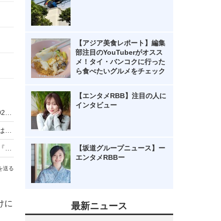
【アジア美食レポート】編集
部注目のYouTuberがオスス
メ！タイ・バンコクに行った
ら食べたいグルメをチェック
【エンタメRBB】注目の人に
インタビュー
羽生結弦、躍動感あふれるポージングも収録！2026年版カレンダーの中面デザイン公開
記者とカメラマンだけが知る“羽生結弦の素顔”とは？オンライン講演会『羽生結弦を語る』が開催
羽生結弦の“リラックスした姿”が盛りだくさん！『Quadruple Axel2025』が発売中
【坂道グループニュース】ー
エンタメRBBー
を送る
けに
最新ニュース