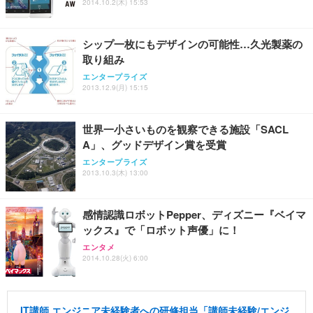
ス圧無段階昇降 360度回転 キャスター付き コンパク
グモニター QD 24.5インチ 1ms FHD 量子ドット 残
2014.10.2(木) 15:53
ト 幅52×奥行58.5×高さ84～96cm テレワーク 在宅
像低減 (3年保証 | 輝点保証 | 日本メーカー)
￥3,731
￥4,139
￥34,980
勤務 ブラック
シップ一枚にもデザインの可能性…久光製薬の
取り組み
エンタープライズ
2013.12.9(月) 15:15
世界一小さいものを観察できる施設「SACL
A」、グッドデザイン賞を受賞
エンタープライズ
2013.10.3(木) 13:00
感情認識ロボットPepper、ディズニー『ベイマ
ックス』で「ロボット声優」に！
エンタメ
2014.10.28(火) 6:00
IT講師 エンジニア未経験者への研修担当「講師未経験/エンジ