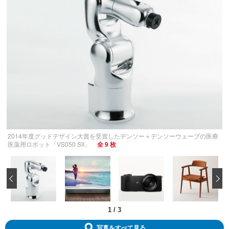
2014年度グッドデザイン大賞を受賞したデンソー＋デンソーウェーブの医療
医薬用ロボット「VS050 SII」
全 9 枚
‹
1
/
3
写真をすべて見る