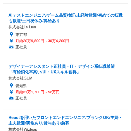
AIテストエンジニア/ゲーム品質検証/未経験歓迎/初めての転職
も歓迎/土日祝休み/昇給あり
株式会社Le Lien
東京都
月給20万9,800円～30万4,200円
正社員
デザイナーアシスタント正社員・IT・デザイン系転職希望
「有給消化率高い/UI・UXスキル習得」
株式会社GUM
愛知県
月給31万1,700円～52万円
正社員
Reactを用いたフロントエンドエンジニア/ブランクOK/主婦・
主夫歓迎/研修あり/賞与あり/急募
株式会社Wizleap