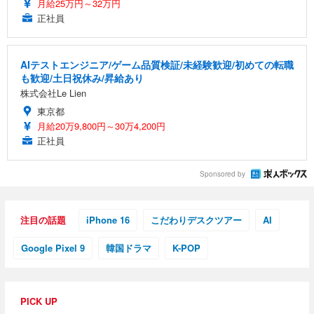
月給25万円～32万円
正社員
AIテストエンジニア/ゲーム品質検証/未経験歓迎/初めての転職
も歓迎/土日祝休み/昇給あり
株式会社Le Lien
東京都
月給20万9,800円～30万4,200円
正社員
Sponsored by
注目の話題
iPhone 16
こだわりデスクツアー
AI
Google Pixel 9
韓国ドラマ
K-POP
PICK UP