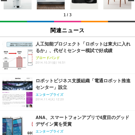
ン樹脂ベース 通気性メッシュ 在宅ワーク H-WY01
￥3,373
￥5,699
￥105,595
(黒網+黒枠+黒足)
1
/
3
EIZO ビジネス向けプレミアムモニター | FlexScan
SIHOO B100 オフィスチェア／デスクチェア メッシ
Amazonベーシック ペットシーツ 厚型 ワイド 42枚
EV2740X-WT | 27.0型4K UHD・USB Type-C・ホワ
ュチェア 人間工学 疲れない ブラック
x2袋(84枚) ホワイト(吸収面:ライトブルー)
関連ニュース
イト
￥27,999
￥3,234
￥109,572
人工知能プロジェクト「ロボットは東大に入れ
るか」、代ゼミセンター模試で好成績
Sezlife オフィスチェア デスクチェア 疲れない テレ
【純正品】27"ゲーミングモニター DualSense 充電
ネオ・ルーライフ ネオ・オムツ L 中型犬用 26枚入
ブロードバンド
ワーク チェア 強化バックレスト 30度ロッキング機
2014.10.31(金) 16:51
フック付き（CFI-ZDM1J）
り 単品
能 人間工学 椅子 腰サポート 90度跳ね上げ式アーム
レスト 3Dヘッドレスト ハンガー付き 高反発クッシ
￥49,979
￥1,800
￥7,680
ョン PCチェア 通気性メッシュ ゲーミング/勉強/事
ロボットビジネス支援組織「電通ロボット推進
務用 おしゃれ パソコンチェア (ブラック)
センター」設立
Sezlife オフィスチェア デスクチェア 疲れない テレ
【整備済み品】Dell E2724HS 27インチ 液晶モニタ
Smart Basic(スマートベーシック) 【Amazon.co.jp
エンタープライズ
ワーク チェア 強化バックレスト 30度ロッキング機
ー フルHD（1920×1080）VA 非光沢 HDMI/DisplayP
限定】 Smart Basic アイリスオーヤマ ペットシーツ
2014.11.4(火) 12:20
能 人間工学 椅子 腰サポート 90度跳ね上げ式アーム
ort/VGA スピーカー内蔵 高さ調整 スイベル VESA対
超厚型 お徳用 ワイド 100枚入 (x 1) (ケース販売)
レスト 3Dヘッドレスト ハンガー付き 高反発クッシ
応 ComfortView ビジネス向け
￥7,680
￥15,800
￥3,670
ョン PCチェア 通気性メッシュ ゲーミング/勉強/事
ANA、スマートフォンアプリで4度目のグッド
務用 おしゃれ パソコンチェア (ホワイト)
デザイン賞を受賞
ANDWINT オフィスチェア デスクチェア 肘なし メ
【MiniLED/24.5inch/280Hz/FHD】GRAPHT THE S
アイリスオーヤマ ペットシーツ 超厚型 お徳用 レギ
ッシュ 通気性 ランバーサポート付き 腰サポート ガ
HOOTER Gaming Monitor 24” Essential ゲーミン
エンタープライズ
ュラー 200枚入【Amazon.co.jp限定】