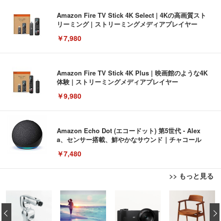
Amazon Fire TV Stick 4K Select | 4Kの高画質スト
リーミング | ストリーミングメディアプレイヤー
￥7,980
Amazon Fire TV Stick 4K Plus | 映画館のような4K
体験 | ストリーミングメディアプレイヤー
￥9,980
Amazon Echo Dot (エコードット) 第5世代 - Alex
a、センサー搭載、鮮やかなサウンド｜チャコール
￥7,480
>> もっと見る
[EdoErgo] オフィスチェア 椅子 テレワーク 疲れな
EIZO ビジネス向けプレミアムモニター | FlexScan
Amazonベーシック ペットシーツ 薄型 レギュラー 1
い 跳ね上げ式アームレスト コンパクト 約105度ロッ
EV3240X-WT | 31.5型4K UHD・USB Type-C・ホワ
‹
回使い捨て 無香料 ホワイト 300枚
キング pc 事務椅子 360度回転 座面昇降 強化ナイロ
イト