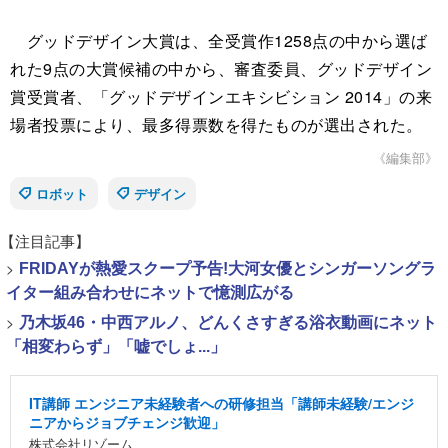
グッドデザイン大賞は、全受賞作1258点の中から選ば
れた9点の大賞候補の中から、審査委員、グッドデザイン
賞受賞者、「グッドデザインエキシビション 2014」の来
場者投票により、最多得票数を得たものが選出された。
《編集部》
ロボット
デザイン
【注目記事】
>
FRIDAYが熱愛スクープ予告!大河女優とシンガーソングラ
イター組み合わせにネットで憶測広がる
>
乃木坂46・中西アルノ、どんくさすぎる浴衣動画にネット
「相変わらず」「嘘でしょ...」
IT講師 エンジニア未経験者への研修担当「講師未経験/エンジ
ニアからジョブチェンジ歓迎」
株式会社リゾーム