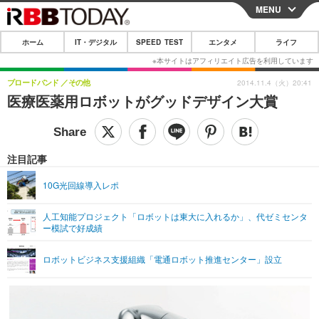
MENU
CLOSE
ホーム
IT・デジタル
SPEED TEST
エンタメ
ライフ
ホーム
IT・デジタル
ブロードバンド
その他
2014.11.4（火）20:41
医療医薬用ロボットがグッドデザイン大賞
IT・デジタルTOP
スマートフォン
SPEED TEST
ネタ
ガジェット・ツール
エンタメ
注目記事
ショッピング
その他
エンタメTOP
映画・ドラマ
ライフ
10G光回線導入レポ
韓流・K-POP
韓国・芸能
ライフTOP
グルメ
リリース一覧
人工知能プロジェクト「ロボットは東大に入れるか」、代ゼミセンタ
音楽
スポーツ
ペット
ショッピング
ー模試で好成績
プッシュ通知の停止方法
グラビア
ブログ
その他
ロボットビジネス支援組織「電通ロボット推進センター」設立
ショッピング
その他