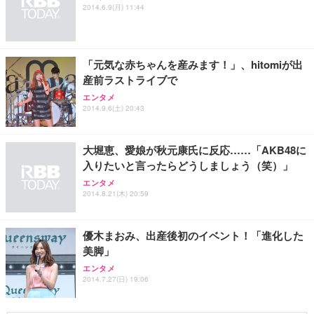
2014.6.9(月) 11:44
「元気な赤ちゃんを産みます！」、hitomiが出
産前ラストライブで
エンタメ
2014.9.6(土) 20:43
大堀恵、愛娘が秋元康氏に反応……「AKB48に
入りたいと言ったらどうしましょう（笑）」
エンタメ
2014.8.21(木) 20:59
優木まおみ、出産後初のイベント！「進化した
美脚」
エンタメ
2014.7.27(日) 19:06