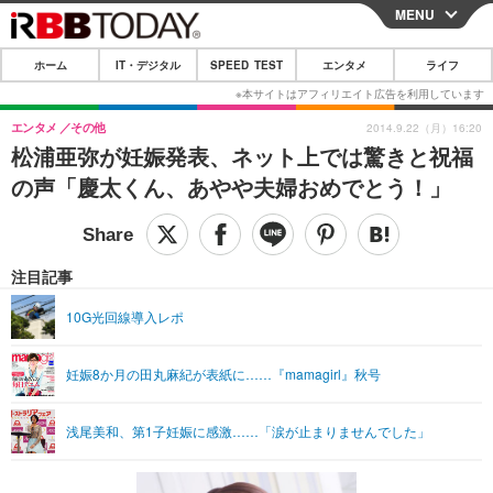
MENU
CLOSE
ホーム
IT・デジタル
SPEED TEST
エンタメ
ライフ
ホーム
IT・デジタル
エンタメ
その他
2014.9.22（月）16:20
松浦亜弥が妊娠発表、ネット上では驚きと祝福
IT・デジタルTOP
スマートフォン
SPEED TEST
の声「慶太くん、あやや夫婦おめでとう！」
ネタ
ガジェット・ツール
エンタメ
ショッピング
その他
エンタメTOP
映画・ドラマ
ライフ
注目記事
韓流・K-POP
韓国・芸能
ライフTOP
グルメ
リリース一覧
10G光回線導入レポ
音楽
スポーツ
ペット
ショッピング
プッシュ通知の停止方法
妊娠8か月の田丸麻紀が表紙に……『mamagirl』秋号
グラビア
ブログ
その他
ショッピング
その他
浅尾美和、第1子妊娠に感激……「涙が止まりませんでした」