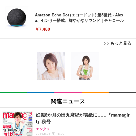
Amazon Echo Dot (エコードット) 第5世代 - Alex
a、センサー搭載、鮮やかなサウンド｜チャコール
￥7,480
>> もっと見る
[EdoErgo] オフィスチェア 椅子 テレワーク 疲れな
EIZO ビジネス向けプレミアムモニター | FlexScan
Amazonベーシック ペットシーツ 薄型 レギュラー 1
い 跳ね上げ式アームレスト コンパクト 約105度ロッ
EV3240X-WT | 31.5型4K UHD・USB Type-C・ホワ
回使い捨て 無香料 ホワイト 300枚
キング pc 事務椅子 360度回転 座面昇降 強化ナイロ
イト
ン樹脂ベース 通気性メッシュ 在宅ワーク H-WY01
￥3,373
￥5,699
￥105,595
(黒網+黒枠+黒足)
EIZO ビジネス向けプレミアムモニター | FlexScan
SIHOO B100 オフィスチェア／デスクチェア メッシ
Amazonベーシック ペットシーツ 厚型 ワイド 42枚
EV2740X-WT | 27.0型4K UHD・USB Type-C・ホワ
ュチェア 人間工学 疲れない ブラック
x2袋(84枚) ホワイト(吸収面:ライトブルー)
関連ニュース
イト
￥27,999
￥3,234
￥109,572
妊娠8か月の田丸麻紀が表紙に……『mamagir
l』秋号
Sezlife オフィスチェア デスクチェア 疲れない テレ
【純正品】27"ゲーミングモニター DualSense 充電
ネオ・ルーライフ ネオ・オムツ L 中型犬用 26枚入
エンタメ
ワーク チェア 強化バックレスト 30度ロッキング機
フック付き（CFI-ZDM1J）
り 単品
2014.8.25(月) 16:00