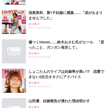
能 人間工学 椅子 腰サポート 90度跳ね上げ式アーム
レスト 3Dヘッドレスト ハンガー付き 高反発クッシ
￥49,979
￥1,800
￥7,680
ョン PCチェア 通気性メッシュ ゲーミング/勉強/事
浅尾美和、第1子妊娠に感激……「涙が止まり
務用 おしゃれ パソコンチェア (ブラック)
ませんでした」
Sezlife オフィスチェア デスクチェア 疲れない テレ
【整備済み品】Dell E2724HS 27インチ 液晶モニタ
Smart Basic(スマートベーシック) 【Amazon.co.jp
エンタメ
ワーク チェア 強化バックレスト 30度ロッキング機
ー フルHD（1920×1080）VA 非光沢 HDMI/DisplayP
限定】 Smart Basic アイリスオーヤマ ペットシーツ
2014.7.14(月) 12:30
能 人間工学 椅子 腰サポート 90度跳ね上げ式アーム
ort/VGA スピーカー内蔵 高さ調整 スイベル VESA対
超厚型 お徳用 ワイド 100枚入 (x 1) (ケース販売)
レスト 3Dヘッドレスト ハンガー付き 高反発クッシ
応 ComfortView ビジネス向け
￥7,680
￥15,800
￥3,670
ョン PCチェア 通気性メッシュ ゲーミング/勉強/事
傷つくhitomi……鈴木おさむ氏がエール 「思
務用 おしゃれ パソコンチェア (ホワイト)
ったこと、ガンガン発言して」
ANDWINT オフィスチェア デスクチェア 肘なし メ
【MiniLED/24.5inch/280Hz/FHD】GRAPHT THE S
アイリスオーヤマ ペットシーツ 超厚型 お徳用 レギ
ッシュ 通気性 ランバーサポート付き 腰サポート ガ
HOOTER Gaming Monitor 24” Essential ゲーミン
エンタメ
ュラー 200枚入【Amazon.co.jp限定】
ス圧無段階昇降 360度回転 キャスター付き コンパク
グモニター QD 24.5インチ 1ms FHD 量子ドット 残
2014.6.17(火) 21:00
ト 幅52×奥行58.5×高さ84～96cm テレワーク 在宅
像低減 (3年保証 | 輝点保証 | 日本メーカー)
￥3,731
￥4,139
￥34,980
勤務 ブラック
しょこたんのライブは妊娠率が高い!? 恋愛で
きない2次元オタクにアドバイス
エンタメ
2014.6.10(火) 21:16
山田優、妊娠報告が遅れた理由明かす
エンタメ