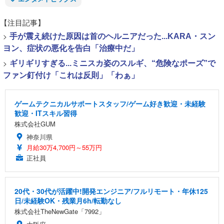
【注目記事】
>
手が震え続けた原因は首のヘルニアだった...KARA・スン
ヨン、症状の悪化を告白「治療中だ」
>
ギリギリすぎる...ミニスカ姿のスルギ、“危険なポーズ”で
ファン釘付け「これは反則」「わぁ」
ゲームテクニカルサポートスタッフ/ゲーム好き歓迎・未経験
歓迎・ITスキル習得
株式会社GUM
神奈川県
月給30万4,700円～55万円
正社員
20代・30代が活躍中!開発エンジニア/フルリモート・年休125
日/未経験OK・残業月6h/転勤なし
株式会社TheNewGate「7992」