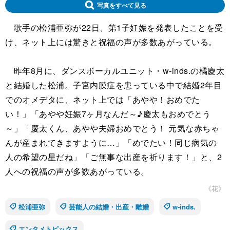
写真をすべて見る
歌手の松浦亜弥が22日、第1子妊娠を発表したことを受
け、ネット上には驚きと祝福の声が多数あがっている。
昨年8月に、ダンスボーカルユニット・w-inds.の橘慶太
と結婚した松浦。子宮内膜症を患っている中で結婚2年目
でのオメデタに、ネット上では「あやや！おめでた
い！」「あやや妊娠7ヶ月なんだ～♪慶太もおめでとう
～」「慶太くん、あやや夫婦おめでとう！ 元気な赤ちゃ
んが産まれてきますように…」「めでたい！同じ病気の
人の希望の星だね」「ご無事な出産を祈ります！」と、2
人への祝福の声が多数あがっている。
《花》
松浦亜弥
芸能人の結婚・出産・離婚
w-inds.
エンタメトピックス