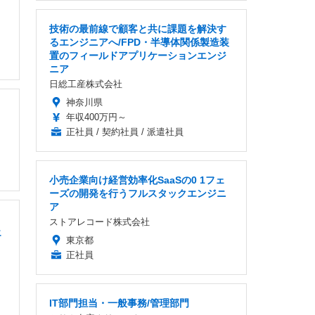
技術の最前線で顧客と共に課題を解決す
るエンジニアへ/FPD・半導体関係製造装
置のフィールドアプリケーションエンジ
ニア
日総工産株式会社
神奈川県
年収400万円～
正社員 / 契約社員 / 派遣社員
小売企業向け経営効率化SaaSの0 1フェ
ーズの開発を行うフルスタックエンジニ
ア
ストアレコード株式会社
エ
東京都
正社員
IT部門担当・一般事務/管理部門