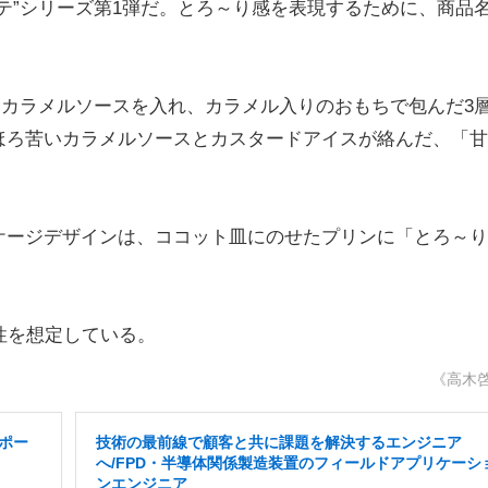
テ”シリーズ第1弾だ。とろ～り感を表現するために、商品
。
たカラメルソースを入れ、カラメル入りのおもちで包んだ3
ほろ苦いカラメルソースとカスタードアイスが絡んだ、「甘
ージデザインは、ココット皿にのせたプリンに「とろ～り
。
性を想定している。
《高木
ポー
技術の最前線で顧客と共に課題を解決するエンジニア
へ/FPD・半導体関係製造装置のフィールドアプリケーシ
ンエンジニア