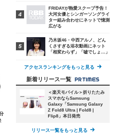
FRIDAYが熱愛スクープ予告！
大河女優とシンガーソングライ
ター組み合わせにネットで憶測
広がる
乃木坂46・中西アルノ、どん
くさすぎる浴衣動画にネット
FHD】
ェ
ット
「相変わらず」「嘘でしょ…」
 メ
レギ
 ゲ
ーサ
ンチ
 ガ
アクセスランキングをもっと見る
 (3
回
ー)
ンパ
高さ
新着リリース一覧
 在
＜楽天モバイル＞折りたたみ
スマホならSamsung
Galaxy「Samsung Galaxy
Z Fold8 Ultra | Fold8 |
分
Flip8」本日発売
決
リリース一覧をもっと見る