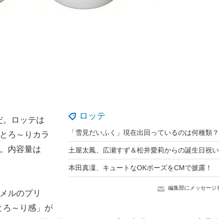
ロッテ
だ。ロッテは
 とろ～りカラ
る。内容量は
本田真凜、キュートなOKポーズをCMで披露！
編集部にメッセージ
ラメルのプリ
とろ～り感」が