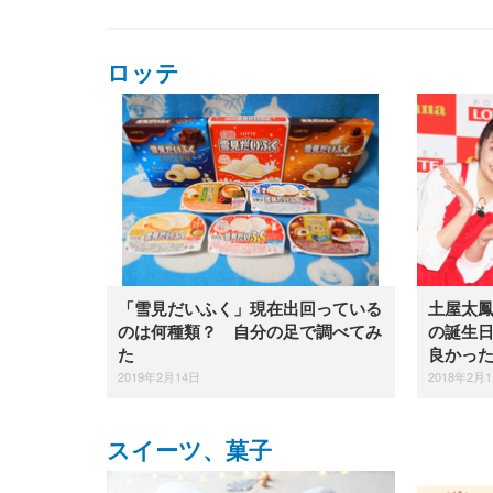
ロッテ
「雪見だいふく」現在出回っている
土屋太
のは何種類？ 自分の足で調べてみ
の誕生日
た
良かっ
2019年2月14日
2018年2月
スイーツ、菓子