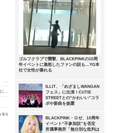
ゴルフクラブで襲撃、BLACKPINKの10周
年イベントに激怒したファンの説も…YG本
社で女性が暴れる
「雪見だいふく」現在出回っているのは何種類？ 自分の足で調べてみた
ILLIT、「めざましWANGAN
土屋太鳳、広瀬すず＆松井愛莉からの誕生日祝いに大喜び!「生きてて良かった」
フェス」に出演！CUTIE
STREETとの“かわいい”コラ
ボや新曲を披露
を送る
BLACKPINK・ロゼ、10周年
イベント“不参加説”を否定
所属事務所「無分別な批判は