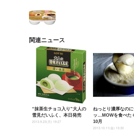
関連ニュース
EIZO ビジネス向けプレミア
EIZO ビジネス向けプレミア
【純
[EdoErgo] オフィスチェア 椅
Amazonベーシック ペットシ
SIHOO B100 オフィスチェア
Amazonベーシック ペットシ
ムモニター | FlexScan
ムモニター | FlexScan
ニタ
子 テレワーク 疲れない 跳ね
ーツ 薄型 レギュラー 1回使い
／デスクチェア メッシュチェ
ーツ 厚型 ワイド 42枚x2袋(84
EV3240X-WT | 31.5型4K
EV2740X-WT | 27.0型4K
ク付
上げ式アームレスト コンパク
捨て 無香料 ホワイト 300枚
ア 人間工学 疲れない ブラッ
枚) ホワイト(吸収面:ライトブ
UHD・USB Type-C・ホワイ
UHD・USB Type-C・ホワイ
ト 約105度ロッキング pc 事務
￥105,595
￥109,572
ク
ルー)
￥4
ト
ト
￥5,699
￥3,373
￥27,999
￥3,234
椅子 360度回転 座面昇降 強化
ナイロン樹脂ベース 通気性メ
ッシュ 在宅ワーク H-
WY01(黒網+黒枠+黒足)
“抹茶生チョコ入り”大人の
ねっとり濃厚なのに
雪見だいふく、本日発売
ッ…MOWを食べた
10月
2013.9.23(月) 19:27
2013.10.11(金) 13:30