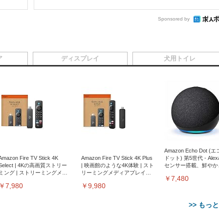
Sponsored by
ア
ディスプレイ
犬用トイレ
Amazon Echo Dot (
Amazon Fire TV Stick 4K
Amazon Fire TV Stick 4K Plus
ドット) 第5世代 - Ale
Select | 4Kの高画質ストリー
| 映画館のような4K体験 | スト
センサー搭載、鮮やか
ミング | ストリーミングメデ
リーミングメディアプレイヤ
サウンド｜チャコール
￥7,480
ィアプレイヤー
ー
￥7,980
￥9,980
>> もっ