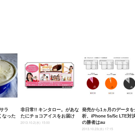
【整備済み品】Dell
【MiniLED/24.5inch/280Hz/
正品】27"ゲーミングモ
ANDWINT オフィスチ
アイリスオーヤマ ペ
Sezlife オフィスチェア デスク
ネオ・ルーライフ ネオ・オム
E2724HS 27インチ 液晶モ
Sezlife オフィスチェア デスク
Smart Basic(スマートベーシ
GRAPHT THE SHOOTER
ー DualSense 充電フッ
ア デスクチェア 肘なし
シーツ 超厚型 お徳用 
チェア 疲れない テレワーク
ツ L 中型犬用 26枚入り 単品
ニター フル
チェア 疲れない テレワーク
ック) 【Amazon.co.jp限定】
Gaming Monitor 24” Essential
き（CFI-ZDM1J）
ッシュ 通気性 ランバ
ュラー 200枚入
チェア 強化バックレスト 30
HD（1920×1080）VA 非光
チェア 強化バックレスト 30度
Smart Basic アイリスオーヤマ
ーミングモニター QD 24.5イ
ポート付き 腰サポート
【Amazon.co.jp限定】
￥1,800
￥15,800
￥34,980
9,979
度ロッキング機能 人間工学 椅
沢 HDMI/DisplayPort/VGA
ロッキング機能 人間工学 椅子
ペットシーツ 超厚型 お徳用
￥4,139
￥3,731
1ms FHD 量子ドット 残像低減
ス圧無段階昇降 360度
￥7,680
￥7,680
￥3,670
子 腰サポート 90度跳ね上げ
スピーカー内蔵 高さ調整 ス
腰サポート 90度跳ね上げ式ア
ワイド 100枚入 (x 1) (ケース
年保証 | 輝点保証 | 日本メーカ
転 キャスター付き コ
式アームレスト 3Dヘッドレス
イベル VESA対応
ームレスト 3Dヘッドレスト
販売)
クト 幅52×奥行58.5×
ト ハンガー付き 高反発クッシ
ComfortView ビジネス向け
ハンガー付き 高反発クッショ
84～96cm テレワーク
ョン PCチェア 通気性メッシ
ン PCチェア 通気性メッシュ
宅勤務 ブラック
ュ ゲーミング/勉強/事務用 お
ゲーミング/勉強/事務用 おし
しゃれ パソコンチェア (ブラ
ゃれ パソコンチェア (ホワイ
ック)
ト)
サラ
非日常!! キンタロー。があな
発売から1ヵ月のデータを
くなった
たにチョコアイスをお届け
析、iPhone 5s/5c LTE対
の勝者はau
2013.10.2(水) 15:00
2013.10.23(水) 17:15