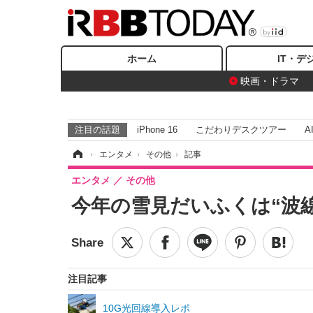
ホーム
IT・デ
映画・ドラマ
注目の話題
iPhone 16
こだわりデスクツアー
A
ホーム
›
エンタメ
›
その他
›
記事
エンタメ
その他
今年の雪見だいふくは“波
注目記事
10G光回線導入レポ