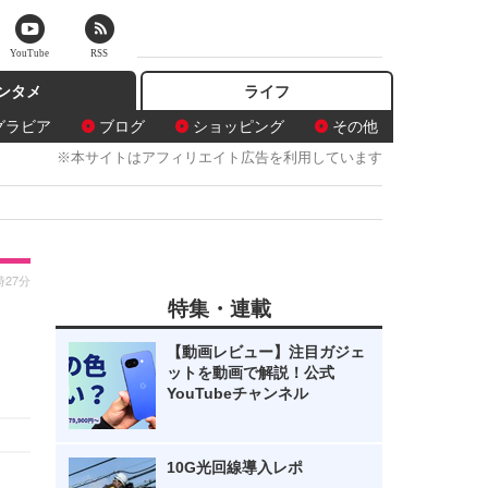
YouTube
RSS
ンタメ
ライフ
グラビア
ブログ
ショッピング
その他
※本サイトはアフィリエイト広告を利用しています
時27分
特集・連載
【動画レビュー】注目ガジェ
ットを動画で解説！公式
YouTubeチャンネル
10G光回線導入レポ