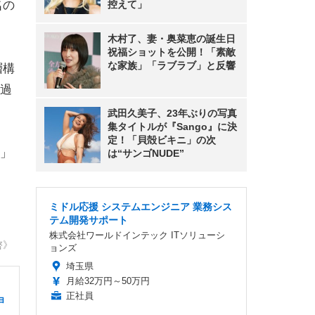
名の
控えて」
木村了、妻・奥菜恵の誕生日
祝福ショットを公開！「素敵
な家族」「ラブラブ」と反響
層構
過
武田久美子、23年ぶりの写真
集タイトルが『Sango』に決
定！「貝殻ビキニ」の次
」
は“サンゴNUDE”
ミドル応援 システムエンジニア 業務シス
テム開発サポート
株式会社ワールドインテック ITソリューシ
啓》
ョンズ
埼玉県
月給32万円～50万円
正社員
ョ